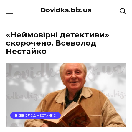
Перейти
Dovidka.biz.ua
до
вмісту
«Неймовірні детективи»
скорочено. Всеволод
Нестайко
ВСЕВОЛОД НЕСТАЙКО