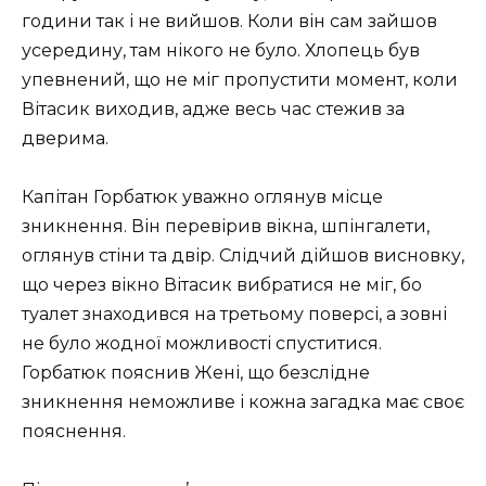
години так і не вийшов. Коли він сам зайшов
усередину, там нікого не було. Хлопець був
упевнений, що не міг пропустити момент, коли
Вітасик виходив, адже весь час стежив за
дверима.
Капітан Горбатюк уважно оглянув місце
зникнення. Він перевірив вікна, шпінгалети,
оглянув стіни та двір. Слідчий дійшов висновку,
що через вікно Вітасик вибратися не міг, бо
туалет знаходився на третьому поверсі, а зовні
не було жодної можливості спуститися.
Горбатюк пояснив Жені, що безслідне
зникнення неможливе і кожна загадка має своє
пояснення.