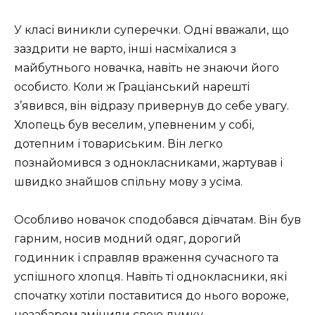
У класі виникли суперечки. Одні вважали, що
заздрити не варто, інші насміхалися з
майбутнього новачка, навіть не знаючи його
особисто. Коли ж Граціанський нарешті
з’явився, він відразу привернув до себе увагу.
Хлопець був веселим, упевненим у собі,
дотепним і товариським. Він легко
познайомився з однокласниками, жартував і
швидко знайшов спільну мову з усіма.
Особливо новачок сподобався дівчатам. Він був
гарним, носив модний одяг, дорогий
годинник і справляв враження сучасного та
успішного хлопця. Навіть ті однокласники, які
спочатку хотіли поставитися до нього вороже,
незабаром змінили свою думку.