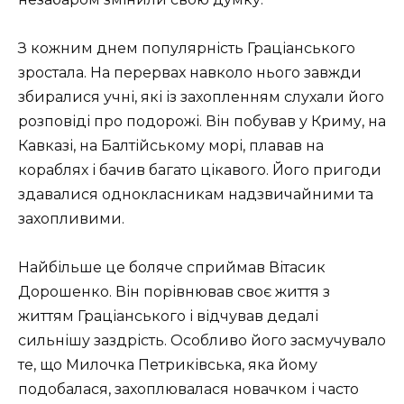
З кожним днем популярність Граціанського
зростала. На перервах навколо нього завжди
збиралися учні, які із захопленням слухали його
розповіді про подорожі. Він побував у Криму, на
Кавказі, на Балтійському морі, плавав на
кораблях і бачив багато цікавого. Його пригоди
здавалися однокласникам надзвичайними та
захопливими.
Найбільше це боляче сприймав Вітасик
Дорошенко. Він порівнював своє життя з
життям Граціанського і відчував дедалі
сильнішу заздрість. Особливо його засмучувало
те, що Милочка Петриківська, яка йому
подобалася, захоплювалася новачком і часто