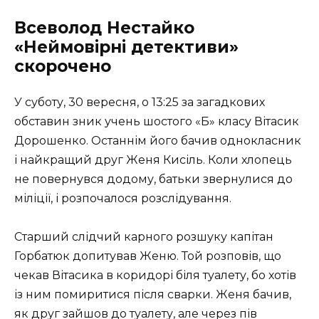
Всеволод Нестайко
«Неймовірні детективи»
скорочено
У суботу, 30 вересня, о 13:25 за загадкових
обставин зник учень шостого «Б» класу Вітасик
Дорошенко. Останнім його бачив однокласник
і найкращий друг Женя Кисіль. Коли хлопець
не повернувся додому, батьки звернулися до
міліції, і розпочалося розслідування.
Старший слідчий карного розшуку капітан
Горбатюк допитував Женю. Той розповів, що
чекав Вітасика в коридорі біля туалету, бо хотів
із ним помиритися після сварки. Женя бачив,
як друг зайшов до туалету, але через пів