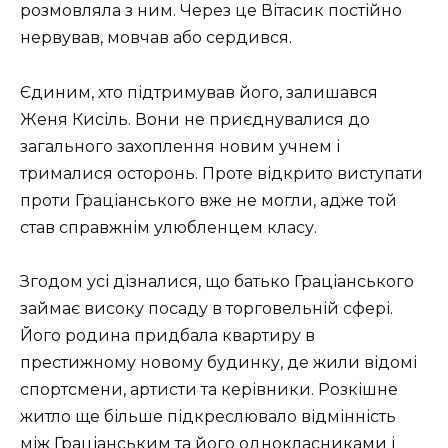
розмовляла з ним. Через це Вітасик постійно
нервував, мовчав або сердився.
Єдиним, хто підтримував його, залишався
Женя Кисіль. Вони не приєднувалися до
загального захоплення новим учнем і
трималися осторонь. Проте відкрито виступати
проти Граціанського вже не могли, адже той
став справжнім улюбленцем класу.
Згодом усі дізналися, що батько Граціанського
займає високу посаду в торговельній сфері.
Його родина придбала квартиру в
престижному новому будинку, де жили відомі
спортсмени, артисти та керівники. Розкішне
житло ще більше підкреслювало відмінність
між Граціанським та його однокласниками і