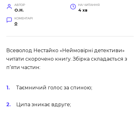
АВТОР
НА ЧИТАННЯ
O.H.
4 хв
КОМЕНТАРІ
0
Всеволод Нестайко «Неймовірні детективи»
читати скорочено книгу. Збірка складається з
пʼяти частин:
Таємничий голос за спиною
;
Ципа зникає вдруге
;