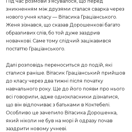
Під час розмови з’ясувалося, що перед
зникненням між друзями сталася сварка через
нового учня класу — Вітасика Граціанського.
Женя зізнався, що сказав Дорошенкові багато
образливих слів, бо той дуже заздрив
новачкові. Саме тому слідчий зацікавився
постаттю Граціанського.
Далі розповідь переноситься до подій, які
сталися раніше. Вітасик Граціанський прийшов
до класу через два тижні після початку
навчального року. Ще до його появи про нього
всі говорили, адже однокласники дізналися,
що він відпочиває з батьками в Коктебелі.
Особливо це зачепило Вітасика Дорошенка,
який ніколи не був на морі й одразу почав
заздрити новому учневі.