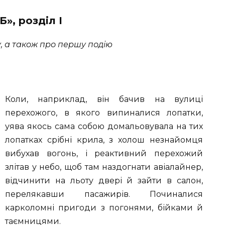
», розділ I
, а також про першу подію
Коли, наприклад, він бачив на вулиці
перехожого, в якого випиналися лопатки,
уява якось сама собою домальовувала на тих
лопатках срібні крила, з холош незнайомця
вибухав вогонь, і реактивний перехожий
злітав у небо, щоб там наздогнати авіалайнер,
відчинити на льоту двері й зайти в салон,
перелякавши пасажирів. Починалися
карколомні пригоди з погонями, бійками й
таємницями.