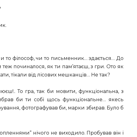
?
ик.
и то філософ, чи то письменник… здається… До
 теж починалося, як ти пам’ятаєш, з гри. Ото як
хати, тікали від лісових мешканців… Не так?
юєш!.. То гра, так би мовити, функціональна, з
брав би ти собі щось функціональне… якесь
ування, фотографував би, марки збирав. Було б
опленнями” нічого не виходило. Пробував він і