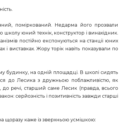
ість.
зний, поміркований. Недарма його прозвали
 школу юний технік, конструктор і винахідник.
анізмів постійно експонуються на станції юних
ах і виставках. Жору торік навіть показували по
му будинку, на одній площадці. В школі сидять
ься до Лесика з дружньою поблажливістю, як
, до речі, старший саме Лесик (правда, всього
 закон: серйозність і позитивність завжди старші
а щоразу каже із зверхньою усмішкою: