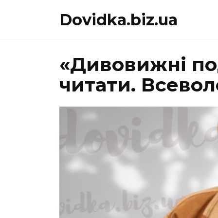
Перейти
Dovidka.biz.ua
до
вмісту
«Дивовижні под
читати. Всево