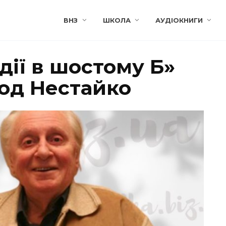
ВНЗ
ШКОЛА
АУДІОКНИГИ
ії в шостому Б»
лод Нестайко