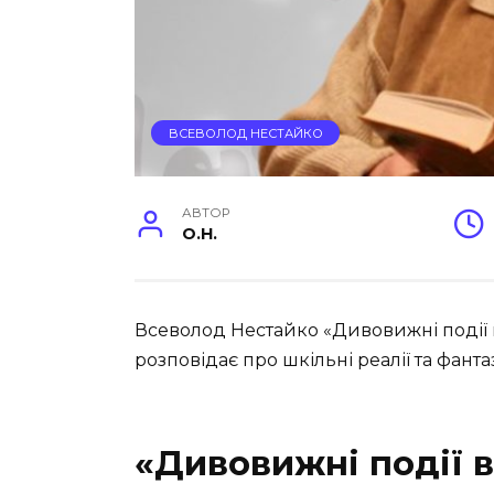
ВСЕВОЛОД НЕСТАЙКО
АВТОР
O.H.
Всеволод Нестайко «Дивовижні події в
розповідає про шкільні реалії та фант
«Дивовижні події 