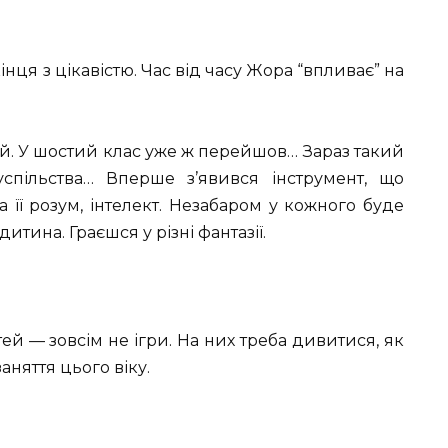
інця з цікавістю. Час від часу Жора “впливає” на
ий. У шостий клас уже ж перейшов… Зараз такий
успільства… Вперше з’явився інструмент, що
 її розум, інтелект. Незабаром у кожного буде
тина. Граєшся у різні фантазії.
тей — зовсім не ігри. На них треба дивитися, як
няття цього віку.