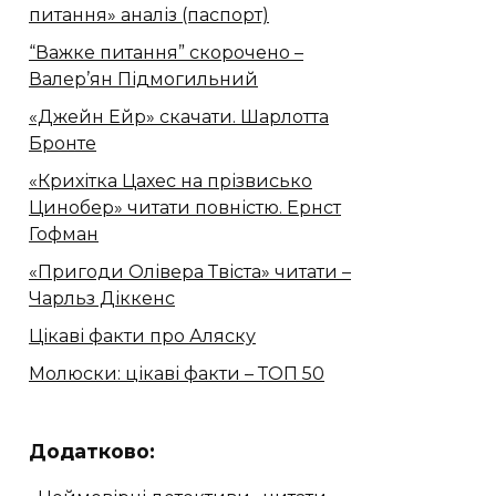
питання» аналіз (паспорт)
“Важке питання” скорочено –
Валер’ян Підмогильний
«Джейн Ейр» скачати. Шарлотта
Бронте
«Крихітка Цахес на прізвисько
Цинобер» читати повністю. Ернст
Гофман
«Пригоди Олівера Твіста» читати –
Чарльз Діккенс
Цікаві факти про Аляску
Молюски: цікаві факти – ТОП 50
Додатково: