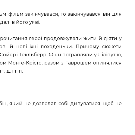
 фільм закінчувався, то закінчувався він для
далі в його уяві.
прочитання герої продовжували жити й діяти у
нові й нові їхні походеньки. Причому сюжети
ойер і Гекльберрі Фінн потрапляли у Ліліпутію,
афом Монте-Крісто, разом з Гаврошем опинялися
д. і т. п.
ін, який не дозволяв собі дивуватися, щоб не