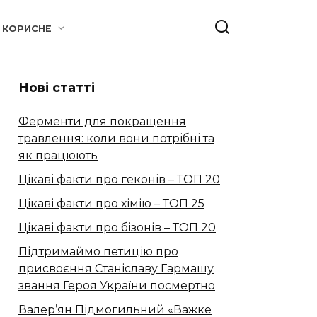
КОРИСНЕ
Нові статті
Ферменти для покращення
травлення: коли вони потрібні та
як працюють
Цікаві факти про геконів – ТОП 20
Цікаві факти про хімію – ТОП 25
Цікаві факти про бізонів – ТОП 20
Підтримаймо петицію про
присвоєння Станіславу Гармашу
звання Героя України посмертно
Валер’ян Підмогильний «Важке