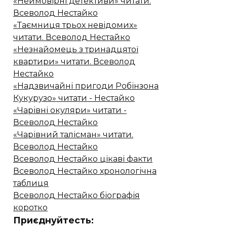
«Неймовірні детективи» читати.
Всеволод Нестайко
«Таємниця трьох невідомих»
читати. Всеволод Нестайко
«Незнайомець з тринадцятої
квартири» читати. Всеволод
Нестайко
«Надзвичайні пригоди Робінзона
Кукурузо» читати - Нестайко
«Чарівні окуляри» читати -
Всеволод Нестайко
«Чарівний талісман» читати.
Всеволод Нестайко
Всеволод Нестайко цікаві факти
Всеволод Нестайко хронологічна
таблиця
Всеволод Нестайко біографія
коротко
Приєднуйтесть: