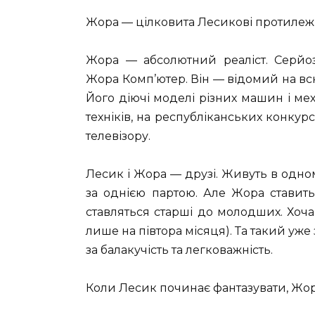
Жора — цілковита Лесикові протилежн
Жора — абсолютний реаліст. Серйо
Жора Комп’ютер. Він — відомий на всю
Його діючі моделі різних машин і мех
техніків, на республіканських конкурс
телевізору.
Лесик і Жора — друзі. Живуть в одно
за однією партою. Але Жора ставит
ставляться старші до молодших. Хоча
лише на півтора місяця). Та такий уже
за балакучість та легковажність.
Коли Лесик починає фантазувати, Жор