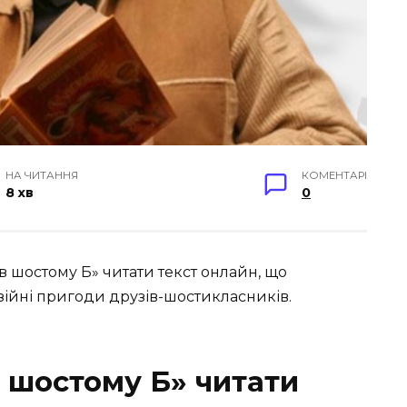
НА ЧИТАННЯ
КОМЕНТАРІ
8 хв
0
 шостому Б» читати текст онлайн, що
азійні пригоди друзів-шостикласників.
в шостому Б» читати