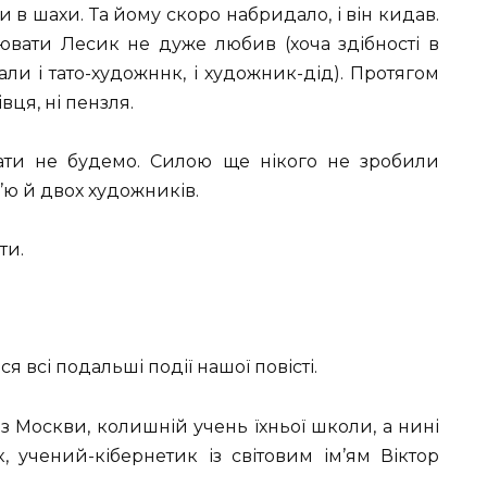
ти в шахи. Та йому скоро набридало, і він кидав.
ювати Лесик не дуже любив (хоча здібності в
ли і тато-художннк, і художник-дід). Протягом
вця, ні пензля.
ати не будемо. Силою ще нікого не зробили
м’ю й двох художників.
ти.
я всі подальші події нашої повісті.
із Москви, колишній учень їхньої школи, а нині
к, учений-кібернетик із світовим ім’ям Віктор