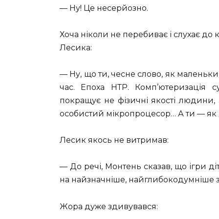
— Ну! Це несерйозно.
Хоча ніколи не перебиває і слухає до к
Лесика:
— Ну, що ти, чесне слово, як маленьк
час. Епоха НТР. Комп’ютеризація с
покращує не фізичні якості людини, а
особистий мікропроцесор… А ти — як ди
Лесик якось не витримав:
— До речі, Монтень сказав, що ігри ді
на найзначніше, найглибокодумніше за
Жора дуже здивувався: