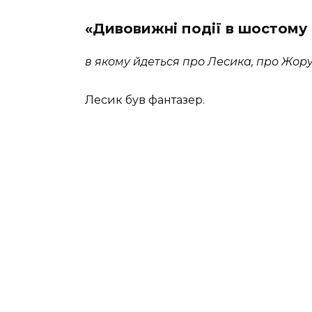
«Дивовижні події в шостому Б
в якому йдеться про Лесика, про Жору
Лесик був фантазер.