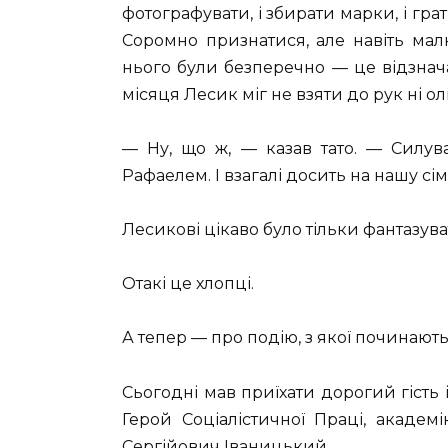
фотографувати, і збирати марки, і гра
Соромно признатися, але навіть мал
нього були безперечно — це відзнача
місяця Лесик міг не взяти до рук ні олі
— Ну, що ж, — казав тато. — Силув
Рафаелем. І взагалі досить на нашу сі
Лесикові цікаво було тільки фантазува
Отакі це хлопці.
А тепер — про подію, з якої починаютьс
Сьогодні мав приїхати дорогий гість 
Герой Соціалістичної Праці, академі
Сергійович Іваницький.