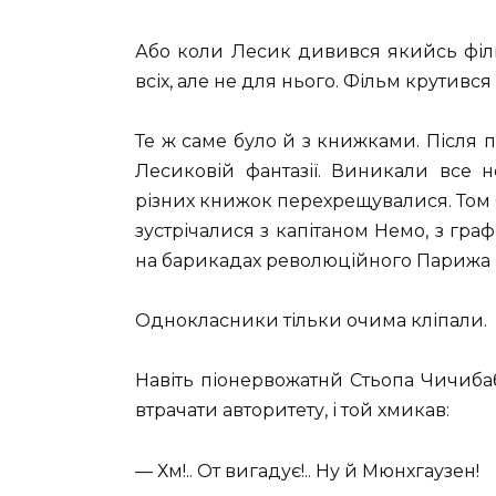
Або коли Лесик дивився якийсь фільм
всіх, але не для нього. Фільм крутився 
Те ж саме було й з книжками. Після 
Лесиковій фантазії. Виникали все 
різних книжок перехрещувалися. Том С
зустрічалися з капітаном Немо, з гр
на барикадах революційного Парижа і т. 
Однокласники тільки очима кліпали.
Навіть піонервожатнй Стьопа Чичибаб
втрачати авторитету, і той хмикав:
— Хм!.. От вигадує!.. Ну й Мюнхгаузен!