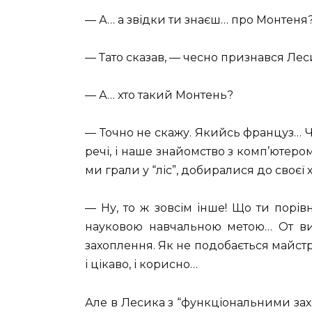
— А… а звідки ти знаєш… про Монтеня
— Тато сказав, — чесно признався Лес
— А… хто такий Монтень?
— Точно не скажу. Якийсь француз… Ч
речі, і наше знайомство з комп’ютером
ми грали у “ліс”, добиралися до своєї 
— Ну, то ж зовсім інше! Що ти порівн
науковою навчальною метою… От ви
захоплення. Як не подобається майстр
і цікаво, і корисно…
Але в Лесика з “функціональними зах