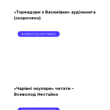
«Тореадори з Васюківки» аудіокнига
(скорочено)
ВСЕВОЛОД НЕСТАЙКО
«Чарівні окуляри» читати –
Всеволод Нестайко