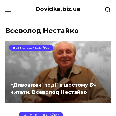
Перейти
Dovidka.biz.ua
до
вмісту
Всеволод Нестайко
ВСЕВОЛОД НЕСТАЙКО
«Дивовижні події в шостому Б»
читати. Всеволод Нестайко
ВСЕВОЛОД НЕСТАЙКО