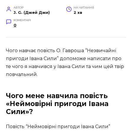
АВТОР
НА ЧИТАННЯ
J. G. (Джей Джи)
2 хв
КОМЕНТАРІ
0
Чого навчає повість О. Гавроша “Незвичайні
пригоди Івана Сили” допоможе написати про
те чого я навчився у Івана Сили та чим цей твір
повчальний.
Чого мене навчила повість
«Неймовірні пригоди Івана
Сили»?
Повість “Неймовірні пригоди Івана Сили”