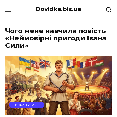
Перейти
Dovidka.biz.ua
до
вмісту
Чого мене навчила повість
«Неймовірні пригоди Івана
Сили»
ТВОРИ З УКР. ЛІТ.