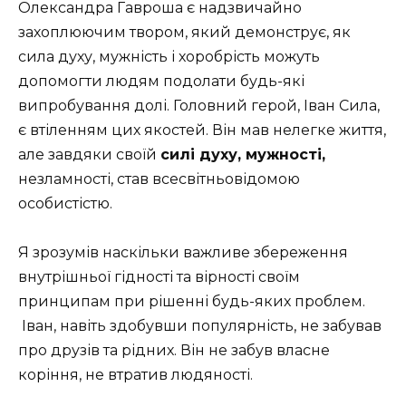
Олександра Гавроша є надзвичайно
захоплюючим твором, який демонструє, як
сила духу, мужність і хоробрість можуть
допомогти людям подолати будь-які
випробування долі. Головний герой, Іван Сила,
є втіленням цих якостей. Він мав нелегке життя,
але завдяки своїй
силі духу, мужності,
незламності, став всесвітньовідомою
особистістю.
Я зрозумів наскільки важливе збереження
внутрішньої гідності та вірності своїм
принципам при рішенні будь-яких проблем.
Іван, навіть здобувши популярність, не забував
про друзів та рідних. Він не забув власне
коріння
, не втратив людяності.