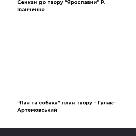
Сенкан до твору “Ярославни” Р.
Іванченко
“Пан та собака” план твору – Гулак-
Артемовський