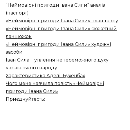
"Неймовірні пригоди Івана Сили" аналіз
(паспорт)
«Неймовірні пригоди Івана Сили» план твору
«Неймовірні пригоди Івана Сили» сюжетний
ланцюжок
«Неймовірні пригоди Івана Сили» художні
засоби
Іван Сила − утілення непереможного духу
українського народу
Характеристика Аделії Бухенбах
Чого мене навчила повість «Неймовірні
пригоди Івана Сили»
Приєднуйтесть: