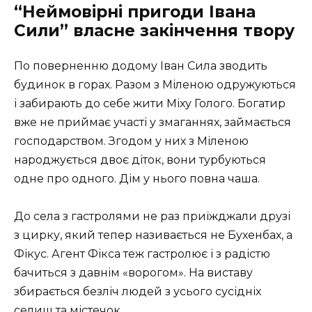
“Неймовірні пригоди Івана
Сили” власне закінчення твору
По поверненню додому Іван Сила зводить
будинок в горах. Разом з Міленою одружуються
і забирають до себе жити Міху Голого. Богатир
вже не приймає участі у змаганнях, займається
господарством. Згодом у них з Міленою
народжується двоє діток, вони турбуються
одне про одного. Дім у нього повна чаша.
До села з гастролями не раз приїжджали друзі
з цирку, який тепер називається не Бухенбах, а
Фікус. Агент Фікса теж гастролює і з радістю
бачиться з давнім «ворогом». На виставу
збирається безліч людей з усього сусідніх
селищ та містечок.