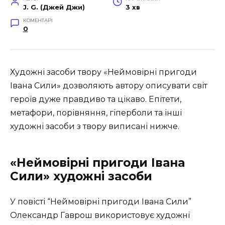
J. G. (Джей Джи)
3 хв
КОМЕНТАРІ
0
Художні засоби твору «Неймовірні пригоди
Івана Сили» дозволяють автору описувати світ
героїв дуже правдиво та цікаво. Епітети,
метафори, порівняння, гіперболи та інші
художні засоби з твору виписані нижче.
«Неймовірні пригоди Івана
Сили» художні засоби
У повісті “Неймовірні пригоди Івана Сили”
Олександр Гаврош використовує художні