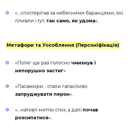
«…спостерігав за небесними баранцями, які
пливли і тут,
так само, як удома
».
Метафори та Уособлення (Персоніфікація)
«Потяг ще раз голосно
чмихнув і
непорушно застиг
»
«Пасажири… стали галасливо
запруджувати перон
».
«…натовп миттю стих, а далі
почав
розсипатися
».