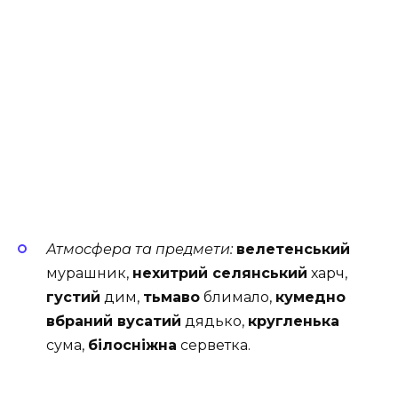
Атмосфера та предмети:
велетенський
мурашник,
нехитрий селянський
харч,
густий
дим,
тьмаво
блимало,
кумедно
вбраний вусатий
дядько,
кругленька
сума,
білосніжна
серветка.