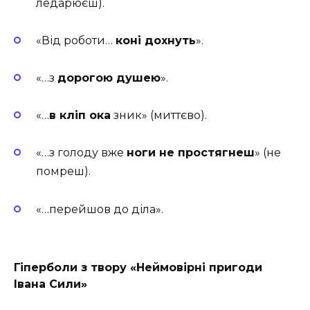
ледарюєш).
«Від роботи…
коні дохнуть
».
«…з
дорогою душею
».
«…
в кліп ока
зник» (миттєво).
«…з голоду вже
ноги не простягнеш
» (не
помреш).
«…перейшов до діла».
Гіперболи з твору «Неймовірні пригоди
Івана Сили»