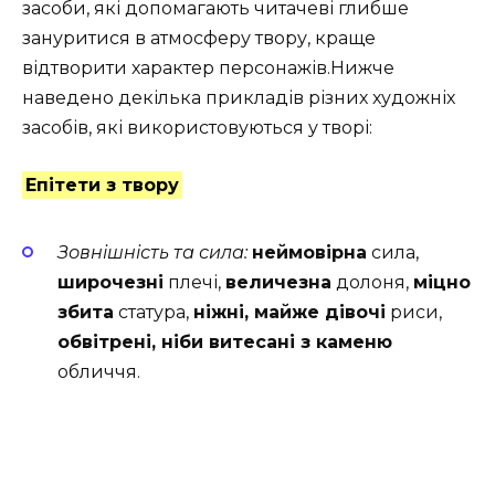
засоби, які допомагають читачеві глибше
зануритися в атмосферу твору, краще
відтворити характер персонажів.
Нижче
наведено декілька прикладів різних художніх
засобів, які використовуються у творі:
Епітети з твору
Зовнішність та сила:
неймовірна
сила,
широчезні
плечі,
величезна
долоня,
міцно
збита
статура,
ніжні, майже дівочі
риси,
обвітрені, ніби витесані з каменю
обличчя.