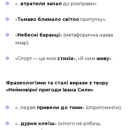
«…
втратили запал
до розправи».
«
Тьмаво блимало світло
притулку».
«
Небесні баранці
» (метафорична назва
хмар).
«Спорт — це моя
стихія
», «Я ним
живу
».
Фразеологізми та сталі вирази з твору
«Неймовірні пригоди Івана Сили»
«…ледве
привели до тями
» (опритомніли).
«…
дурня клеїш
» (нічого не робиш,