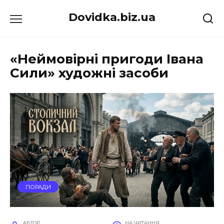
Перейти
Dovidka.biz.ua
до
вмісту
«Неймовірні пригоди Івана
Сили» художні засоби
ПОРАДИ
АВТОР
НА ЧИТАННЯ