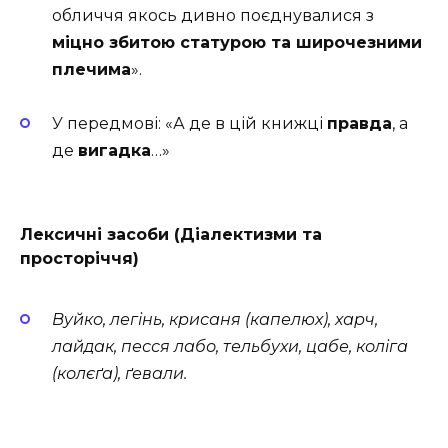
обличчя якось дивно поєднувалися з
міцно збитою статурою та широчезними
плечима
».
У передмові: «А де в цій книжці
правда
, а
де
вигадка
…»
Лексичні засоби (Діалектизми та
просторіччя)
Вуйко, легінь, крисаня (капелюх), харч,
лайдак, песся лабо, тельбухи, цабе, коліга
(колєґа), ґевали.