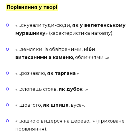
Порівняння у творі
«…снували туди-сюди,
як у велетенському
мурашнику
» (характеристика натовпу).
«…земляки, із обвітреними,
ніби
витесаними з каменю
, обличчями…»
«…розчавлю,
як таргана
!»
«…хлопець стояв,
як дубок
…»
«…довгого,
як шпиця
, вуса».
«…кішкою видерся на дерево…» (приховане
порівняння).