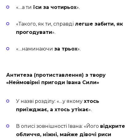
«…а ти
їси за чотирьох
».
«Такого, як ти, справді
легше забити, як
прогодувати
».
«…наминаючи
за трьох
».
Антитеза (протиставлення) з твору
«Неймовірні пригоди Івана Сили»
У назві розділу: «…у якому
хтось
приїжджає, а хтось утікає
».
В описі зовнішності Івана: «Його
відкрите
обличчя, ніжні, майже дівочі риси