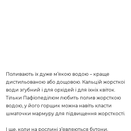
Поливають їх дуже м’якою водою – краще
дистильованою або дощовою. Кальцій жорсткої
води згубний і для орхідей і для їхніх квіток.
Тільки Пафіопеділюм любить полив жорсткою
водою, у його горщик можна навіть класти
шматочки мармуру для підвищення жорсткості.
І ще, коли на рослині з’являються бутони,