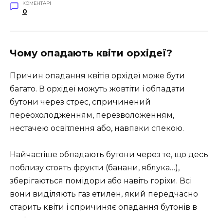
КОМЕНТАРІ
0
Чому опадають квіти орхідеї?
Причин опадання квітів орхідеї може бути
багато. В орхідеї можуть жовтіти і обпадати
бутони через стрес, спричинений
переохолодженням, перезволоженням,
нестачею освітлення або, навпаки спекою.
Найчастіше обпадають бутони через те, що десь
поблизу стоять фрукти (банани, яблука…),
зберігаються помідори або навіть горіхи. Всі
вони виділяють газ етилен, який передчасно
старить квіти і спричиняє опадання бутонів в