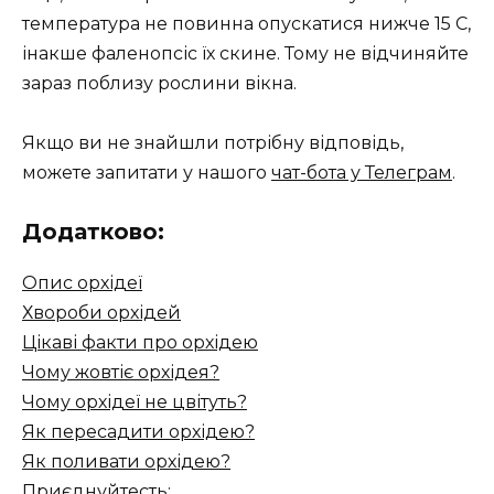
температура не повинна опускатися нижче 15 С,
інакше фаленопсіс їх скине. Тому не відчиняйте
зараз поблизу рослини вікна.
Якщо ви не знайшли потрібну відповідь,
можете запитати у нашого
чат-бота у Телеграм
.
Додатково:
Опис орхідеї
Хвороби орхідей
Цікаві факти про орхідею
Чому жовтіє орхідея?
Чому орхідеї не цвітуть?
Як пересадити орхідею?
Як поливати орхідею?
Приєднуйтесть: