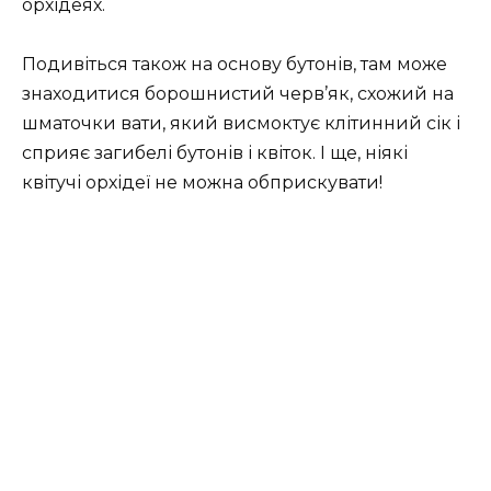
орхідеях.
Подивіться також на основу бутонів, там може
знаходитися борошнистий черв’як, схожий на
шматочки вати, який висмоктує клітинний сік і
сприяє загибелі бутонів і квіток. І ще, ніякі
квітучі орхідеї не можна обприскувати!