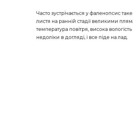
Часто зустрічається у фаленопсис так
листя на ранній стадії великими плям
температура повітря, висока вологість 
недоліки в догляді, і все піде на лад.