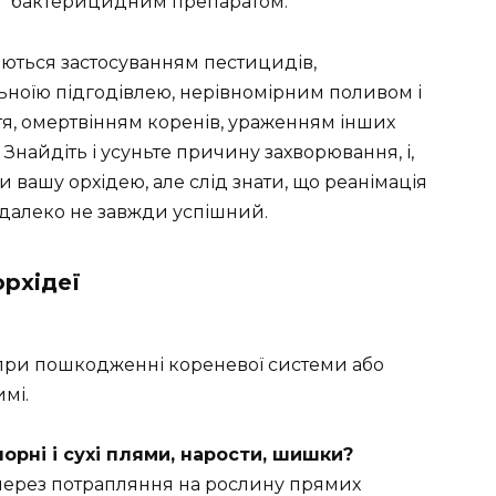
бактерицидним препаратом.
ються застосуванням пестицидів,
ноїю підгодівлею, нерівномірним поливом і
я, омертвінням коренів, ураженням інших
Знайдіть і усуньте причину захворювання, і,
 вашу орхідею, але слід знати, що реанімація
 далеко не завжди успішний.
рхідеї
 при пошкодженні кореневої системи або
мі.
чорні і сухі плями, нарости, шишки?
 через потрапляння на рослину прямих