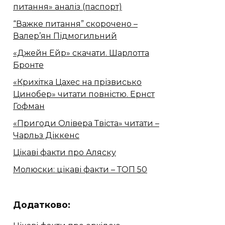
питання» аналіз (паспорт)
“Важке питання” скорочено –
Валер’ян Підмогильний
«Джейн Ейр» скачати. Шарлотта
Бронте
«Крихітка Цахес на прізвисько
Цинобер» читати повністю. Ернст
Гофман
«Пригоди Олівера Твіста» читати –
Чарльз Діккенс
Цікаві факти про Аляску
Молюски: цікаві факти – ТОП 50
Додатково: