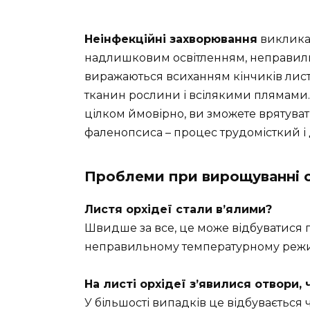
Неінфекційні захворювання
виклика
надлишковим освітленням, неправиль
виражаються всиханням кінчиків лист
тканин рослини і всілякими плямами. 
цілком ймовірно, ви зможете врятувати
фаленопсиса – процес трудомісткий і
Проблеми при вирощуванні о
Листя орхідеї стали в’ялими?
Швидше за все, це може відбуватися
неправильному температурному режи
На листі орхідеї з’явилися отвори, 
У більшості випадків це відбувається