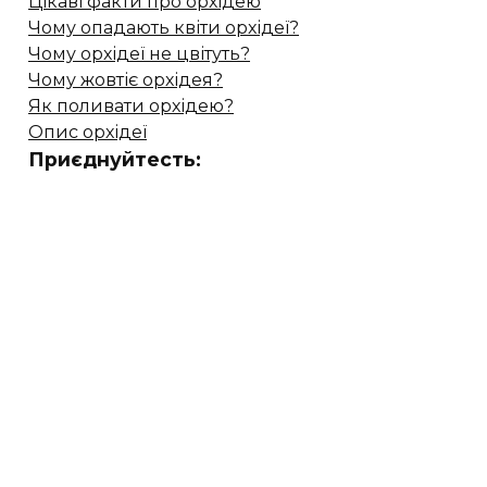
Цікаві факти про орхідею
Чому опадають квіти орхідеї?
Чому орхідеї не цвітуть?
Чому жовтіє орхідея?
Як поливати орхідею?
Опис орхідеї
Приєднуйтесть: