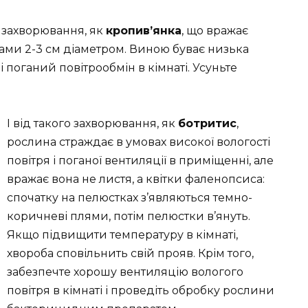
е захворювання, як
кропив’янка
, що вражає
ами 2-3 см діаметром. Виною буває низька
і поганий повітрообмін в кімнаті. Усуньте
І від такого захворювання, як
ботритис
,
рослина страждає в умовах високої вологості
повітря і поганої вентиляції в приміщенні, але
вражає вона не листя, а квітки фаленопсиса:
спочатку на пелюстках з’являються темно-
коричневі плями, потім пелюстки в’януть.
Якщо підвищити температуру в кімнаті,
хвороба сповільнить свій прояв. Крім того,
забезпечте хорошу вентиляцію вологого
повітря в кімнаті і проведіть обробку рослини