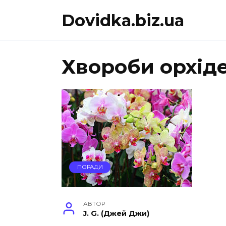
Перейти
Dovidka.biz.ua
до
вмісту
Хвороби орхід
ПОРАДИ
АВТОР
J. G. (Джей Джи)