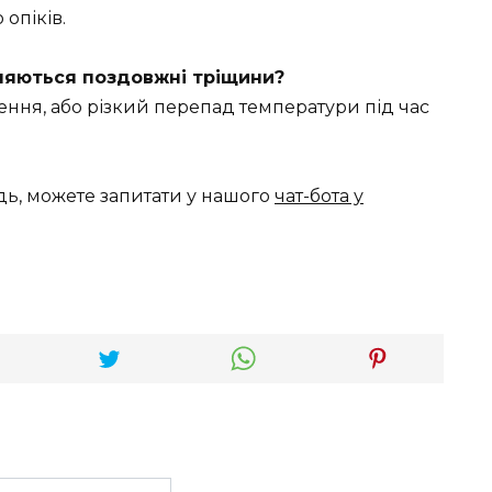
опіків.
являються поздовжні тріщини?
ння, або різкий перепад температури під час
дь, можете запитати у нашого
чат-бота у