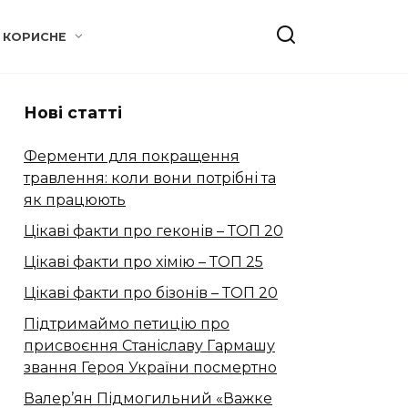
КОРИСНЕ
Нові статті
Ферменти для покращення
травлення: коли вони потрібні та
як працюють
Цікаві факти про геконів – ТОП 20
Цікаві факти про хімію – ТОП 25
Цікаві факти про бізонів – ТОП 20
Підтримаймо петицію про
присвоєння Станіславу Гармашу
звання Героя України посмертно
Валер’ян Підмогильний «Важке