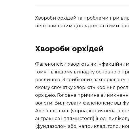
Хвороби орхідей та проблеми при ви
неправильним доглядом за цими квіт
Хвороби орхідей
Фаленопсіси хворіють як інфекційними
тому, і в іншому випадку основною п
рослиною. З грибкових захворювань 
якому спочатку хворіють коріння росл
орхідею. Головна причина виникнення
вологи. Вилікувати фаленопсис від ф
Але інші гнилі (чорна, коричнева, корен
антракноз і плямистості) іноді вилік
(фундазолом або, наприклад, топсином-