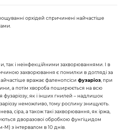
рощуванні орхідей спричинені найчастіше
ами.
, так і неінфекційними захворюваннями. І в
ричиною захворювання є помилки в догляді за
найчастіше вражає фаленопсіси
фузаріоз
, при
ини, а потім хвороба поширюється на всю
 фузаріозу, як і інших гнилей – надлишок
узаріозу неможливо, тому рослину знищують.
ева, сіра, а також такі захворювання, як іржа,
овуються дворазової обробкою фунгіцидом
М) з інтервалом в 10 днів.