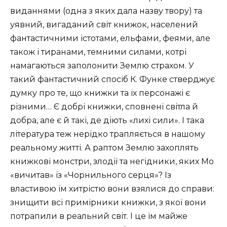
виданнями (одна з яких дала назву твору) та
уявний, вигаданий світ книжок, населений
фантастичними істотами, ельфами, феями, але
також і тиранами, темними силами, котрі
намагаються заполонити Землю страхом. У
такий фантастичний спосіб К. Функе стверджує
думку про те, що книжки та їх персонажі є
різними… Є добрі книжки, сповнені світла й
добра, але є й такі, де діють «лихі сили». І така
література теж нерідко трапляється в нашому
реальному житті. А раптом Землю захоплять
книжкові монстри, злодії та негідники, яких Мо
«вичитав» із «Чорнильного серця»? Із
властивою їм хитрістю вони взялися до справи:
знищити всі примірники книжки, з якої вони
потрапили в реальний світ. І це їм майже