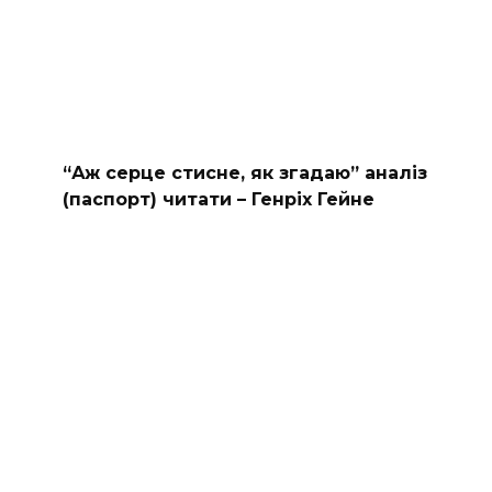
“Аж серце стисне, як згадаю” аналіз
(паспорт) читати – Генріх Гейне