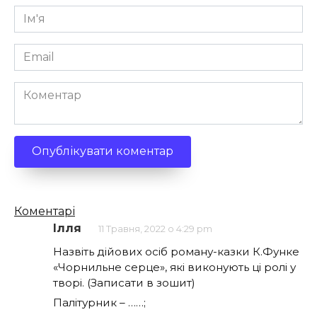
Ім'я
*
Email
*
Коментар
Кількість
Коментарі
коментарів
Ілля
11 Травня, 2022 о 4:29 pm
Назвіть дійових осіб роману-казки К.Функе
«Чорнильне серце», які виконують ці ролі у
творі. (Записати в зошит)
Палітурник – ……;