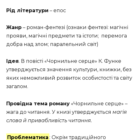
Рід літератури
– епос
Жанр
– роман-фентезі (ознаки фентезі: магічні
прояви, магічні предмети та істоти; перемога
добра над злом; паралельний світ)
Ідея
. В повісті «Чорнильне серце» К. Функе
утверджується значення культури, книжки, без
яких неможливий розвиток особистості та світу
загалом.
Провідна тема роману
«Чорнильне серце» –
жага до читання. У книзі утверджується
магія
слова й привабливість читання.
Проблематика
: Окрім традиційного