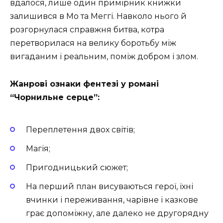
вдалося, лише один примірник книжки
залишився в Мо та Меггі. Навколо нього й
розгорнулася справжня битва, котра
перетворилася на велику боротьбу між
вигаданим і реальним, поміж добром і злом.
Жанрові ознаки фентезі у романі
“Чорнильне серце”:
Переплетення двох світів;
Магія;
Пригодницький сюжет;
На перший план висуваються герої, їхні
вчинки і переживання, чарівне і казкове
грає допоміжну, але далеко не другорядну