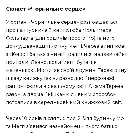
Сюжет
«Чорнильне серце»
У романі «Чорнильне серце» розповідається
про палітурника й книголюба Мольтімера
Фольчарта (для родичів просто Мо) та його
дочку, дванадцятирічну Меггі. Через виняткові
здібності батька з ними трапилися надзвичайні
пригоди. Давно, коли Меггі була ще
маленькою, Мо читав своїй дружині Терезі одну
цікаву книжку так виразно, що її персонажі
раптом ожили в реальному світі. А сама Тереза
разом із двома її кішками дивним способом
потрапила в середньовічний книжковий світ.
Через 10 років після тих подій біля будинку Мо
та Меггі з’явився незнайомець, якого батько