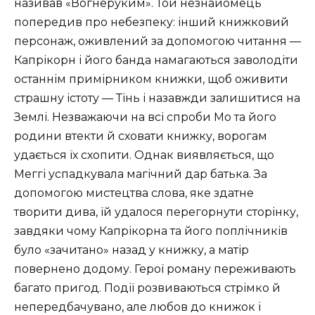
називав «Вогнеруким». Той незнайомець
попередив про небезпеку: інший книжковий
персонаж, оживлений за допомогою читання —
Капрікорн і його банда намагаються заволодіти
останнім примірником книжки, щоб оживити
страшну істоту — Тінь і назавжди залишитися на
Землі. Незважаючи на всі спроби Мо та його
родини втекти й сховати книжку, ворогам
удається їх схопити. Однак виявляється, що
Меггі успадкувала магічний дар батька. За
допомогою мистецтва слова, яке здатне
творити дива, їй удалося перегорнути сторінку,
завдяки чому Капрікорна та його поплічників
було «зачитано» назад у книжку, а матір
повернено додому. Герої роману переживають
багато пригод. Події розвиваються стрімко й
непередбачувано, але любов до книжок і