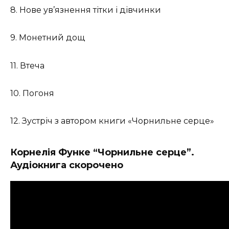
8. Нове ув’‎язнення тітки і дівчинки
9. Монетний дощ
11. Втеча
10. Погоня
12. Зустріч з автором книги «Чорнильне серце»
Корнелія Функе “Чорнильне серце”.
Аудіокнига скорочено