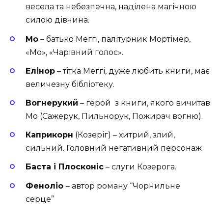
весела та небезпечна, наділена магічною
силою дівчина.
Мо
– батько Меггі, палітурник Мортімер,
«Мо», «Чарівний голос».
Елінор
– тітка Меггі, дуже любить книги, має
величезну бібліотеку.
Вогнерукий
– герой з книги, якого вичитав
Мо (Сажерук, Пильнорук, Пожирач вогню).
Каприкорн
(Козеріг) – хитрий, злий,
сильний. Головний негативний персонаж
Баста і Плосконіс
– слуги Козерога.
Феноліо
– автор роману “Чорнильне
серце”