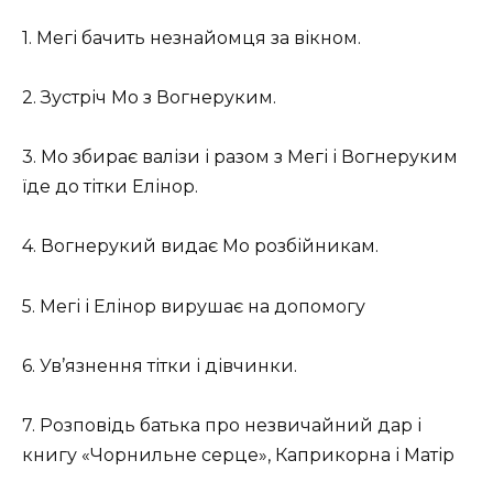
1. Мегі бачить незнайомця за вікном.
2. Зустріч Мо з Вогнеруким.
3. Мо збирає валізи і разом з Мегі і Вогнеруким
їде до тітки Елінор.
4. Вогнерукий видає Мо розбійникам.
5. Мегі і Елінор вирушає на допомогу
6. Ув’‎язнення тітки і дівчинки.
7. Розповідь батька про незвичайний дар і
книгу «Чорнильне серце», Каприкорна і Матір