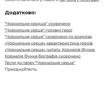
Додатково:
"Чорнильне сердце" скорочено
"Чорнильне серце" головні герої
"Чорнильне серце" скорочено по розділах
«Чорнильне серце» характеристика героїв
«Чорнильне серце» читати. Корнелія Функе
Корнелія Функе біографія скорочено
Тести до твору "Чорнильне серце"
Приєднуйтесть: