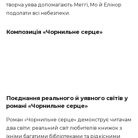
творча уява допомагають Меггі, Мо й Елінор
подолати всі небезпеки.
Композиція
«Чорнильне серце»
Поєднання реального й уявного світів у
романі «Чорнильне серце»
Роман «Чорнильне серце» демонструє читачам
два світи: реальний світ любителів книжок з
їхніми багатими бібліотеками та рідкісними