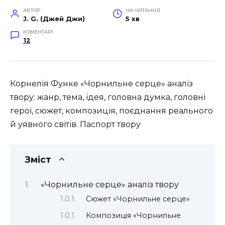
АВТОР
НА ЧИТАННЯ
J. G. (Джей Джи)
5 хв
КОМЕНТАРІ
12
Корнелія Функе «Чорнильне серце» аналіз
твору: жанр, тема, ідея, головна думка, головні
герої, сюжет, композиція, поєднання реального
й уявного світів. Паспорт твору
Зміст
«Чорнильне серце» аналіз твору
Сюжет «Чорнильне серце»
Композиція «Чорнильне