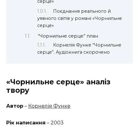
серце»
Поєднання реального й
уявного світів у романі «Чорнильне
серце»
“Чорнильне серце” план
Корнелія Функе “Чорнильне
серце”. Аудіокнига скорочено
«Чорнильне серце» аналіз
твору
Автор
–
Корнелія Функе
Рік написання
– 2003