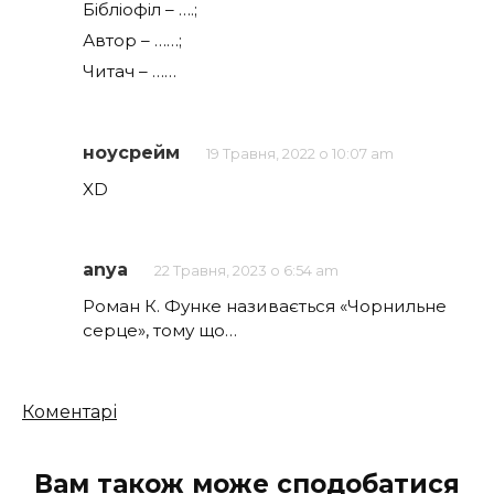
Бібліофіл – ….;
Автор – ……;
Читач – ……
ноусрейм
19 Травня, 2022 о 10:07 am
XD
anya
22 Травня, 2023 о 6:54 am
Роман К. Функе називається «Чорнильне
серце», тому що…
Кількість
Коментарі
коментарів
Вам також може сподобатися