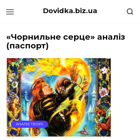
Перейти
Dovidka.biz.ua
до
вмісту
«Чорнильне серце» аналіз
(паспорт)
АНАЛІЗ ТВОРУ