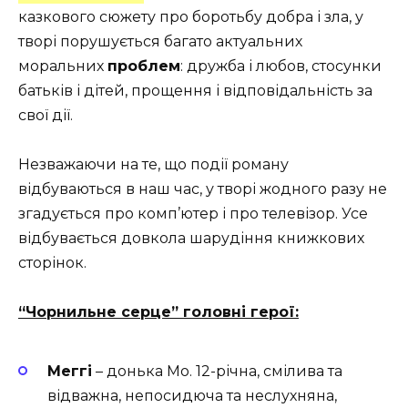
казкового сюжету про боротьбу добра і зла, у
творі порушується багато актуальних
моральних
проблем
: дружба і любов, стосунки
батьків і дітей, прощення і відповідальність за
свої дії.
Незважаючи на те, що події роману
відбуваються в наш час, у творі жодного разу не
згадується про комп’ютер і про телевізор. Усе
відбувається довкола шарудіння книжкових
сторінок.
“Чорнильне серце” головні герої:
Меггі
– донька Мо. 12-річна, смілива та
відважна, непосидюча та неслухняна,