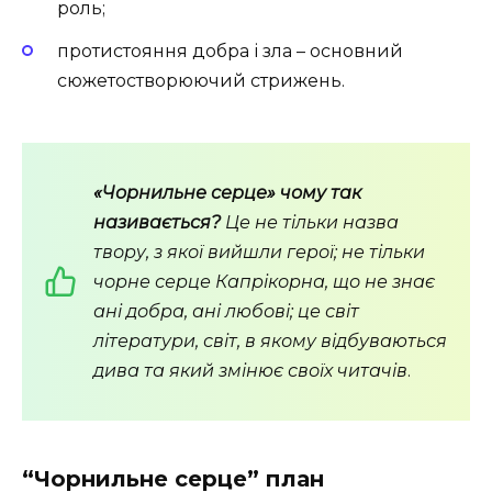
роль;
протистояння добра і зла – основний
сюжетостворюючий стрижень.
«Чорнильне серце» чому так
називається?
Це не тільки назва
твору, з якої вийшли герої; не тільки
чорне серце Капрікорна, що не знає
ані добра, ані любові; це світ
літератури, світ, в якому відбуваються
дива та який змінює своїх читачів
.
“Чорнильне серце” план