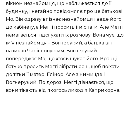
вікном незнайомця, що наближається до її
будинку, і негайно повідомляє про це батькові
Мо. Він одразу впізнає незнайомця і веде його
до кабінету, а Меггі просить іти спати. Але Меггі
намагається підслухати їх розмову. Вона чує, що
ім’я незнайомця – Вогнерукий, а батька він
називав Чарівновустим. Вогнерукий
попереджає Мо, що хтось шукає його. Вранці
батько просить Меггі зібрати речі, щоб поїхати
до тітки її матері Елінор. Але з ними їде і
Вогнерукий. По дорозі Меггі дізнається, що
вони тікають від якогось лиходія Каприкорна.