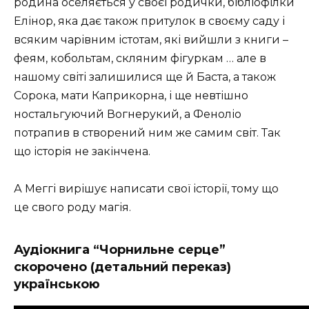
родина оселяється у своєї родички, бібліофілки
Елінор, яка дає також притулок в своєму саду і
всяким чарівним істотам, які вийшли з книги –
феям, кобольтам, скляним фігуркам … але в
нашому світі залишилися ще й Баста, а також
Сорока, мати Каприкорна, і ще невтішно
ностальгуючий Вогнерукий, а Феноліо
потрапив в створений ним же самим світ. Так
що історія не закінчена.
А Меггі вирішує написати свої історії, тому що
це свого роду магія.
Аудіокнига “Чорнильне серце”
скорочено (детальний переказ)
українською