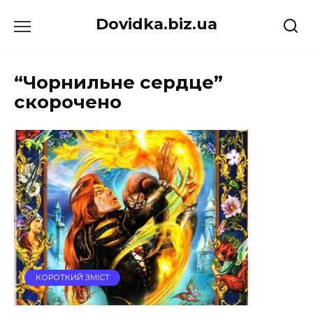
Перейти
Dovidka.biz.ua
до
вмісту
“Чорнильне сердце”
скорочено
КОРОТКИЙ ЗМІСТ