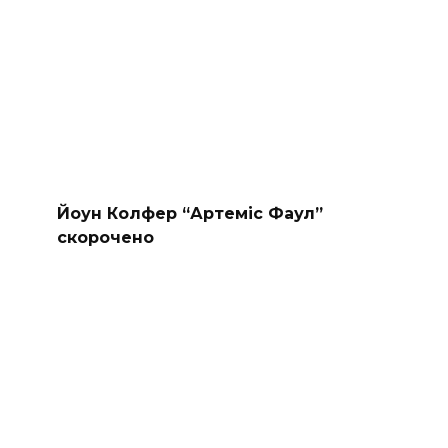
Йоун Колфер “Артеміс Фаул”
скорочено