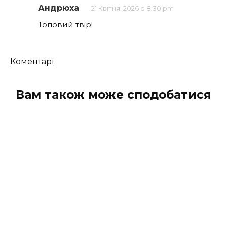
Андрюха
21 Квітня, 2026 о 8:30 pm
Топовий твір!
Кількість
Коментарі
коментарів
Вам також може сподобатися