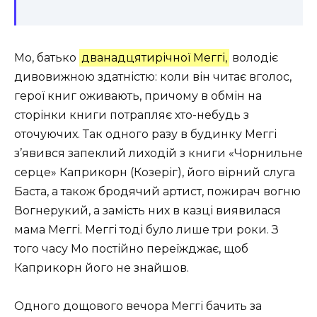
Мо, батько
дванадцятирічної Меггі,
володіє
дивовижною здатністю: коли він читає вголос,
герої книг оживають, причому в обмін на
сторінки книги потрапляє хто-небудь з
оточуючих. Так одного разу в будинку Меггі
з’явився запеклий лиходій з книги «Чорнильне
серце» Каприкорн (Козеріг), його вірний слуга
Баста, а також бродячий артист, пожирач вогню
Вогнерукий, а замість них в казці виявилася
мама Меггі. Меггі тоді було лише три роки. З
того часу Мо постійно переїжджає, щоб
Каприкорн його не знайшов.
Одного дощового вечора Меггі бачить за