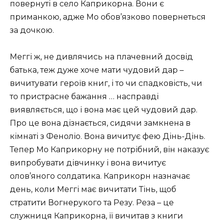
повернуті в село Каприкорна. Вони є
приманкою, адже Мо обов’язково повернеться
за дочкою.
Меггі ж, не дивлячись на плачевний досвід
батька, теж дуже хоче мати чудовий дар –
вичитувати героїв книг, і то чи спадковість, чи
то пристрасне бажання … насправді
виявляється, що і вона має цей чудовий дар.
Про це вона дізнається, сидячи замкнена в
кімнаті з Феноліо. Вона вичитує фею Дінь-Дінь.
Тепер Мо Каприкорну не потрібний, він наказує
випробувати дівчинку і вона вичитує
олов’яного солдатика. Каприкорн назначає
день, коли Меггі має вичитати Тінь, щоб
стратити Вогнерукого та Резу. Реза – це
служниця Каприкорна, її вичитав з книги