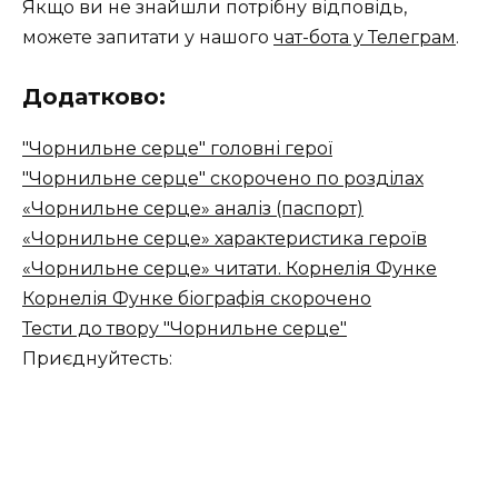
Якщо ви не знайшли потрібну відповідь,
можете запитати у нашого
чат-бота у Телеграм
.
Додатково:
"Чорнильне серце" головні герої
"Чорнильне серце" скорочено по розділах
«Чорнильне серце» аналіз (паспорт)
«Чорнильне серце» характеристика героїв
«Чорнильне серце» читати. Корнелія Функе
Корнелія Функе біографія скорочено
Тести до твору "Чорнильне серце"
Приєднуйтесть: