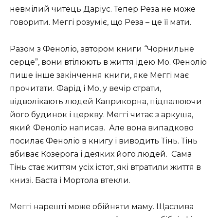
невмілий читець Даріус. Тепер Реза не може
говорити. Меггі розуміє, що Реза – це її мати.
Разом з Феноліо, автором книги “Чорнильне
серце”, вони втілюють в життя ідею Мо. Феноліо
пише інше закінчення книги, яке Меггі має
прочитати. Фарід і Мо, у вечір страти,
відволікають людей Каприкорна, підпалюючи
його будинок і церкву. Меггі читає з аркуша,
який Феноліо написав. Але вона випадково
посилає Феноліо в книгу і виводить Тінь. Тінь
вбиває Козерога і деяких його людей. Сама
Тінь стає життям усіх істот, які втратили життя в
книзі. Баста і Мортола втекли.
Меггі нарешті може обійняти маму. Щаслива