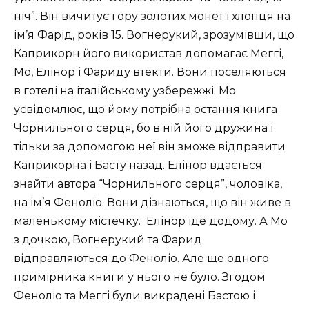
ніч”. Він вичитує гору золотих монет і хлопця на
ім’я Фарід, років 15. Вогнерукий, зрозумівши, що
Каприкорн його використав допомагає Меггі,
Мо, Елінор і Фариду втекти. Вони поселяються
в готелі на італійському узбережжі. Мо
усвідомлює, що йому потрібна остання книга
Чорнильного серця, бо в ній його дружина і
тільки за допомогою неї він зможе відправити
Каприкорна і Басту назад. Елінор вдається
знайти автора “Чорнильного серця”, чоловіка,
на ім’я Феноліо. Вони дізнаються, що він живе в
маленькому містечку. Елінор їде додому. А Мо
з дочкою, Вогнерукий та Фарид
відправляються до Феноліо. Але ще одного
примірника книги у нього не було. Згодом
Феноліо та Меггі були викрадені Бастою і