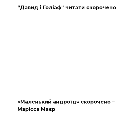
“Давид і Голіаф” читати скорочено
«Маленький андроїд» скорочено –
Марісса Маєр