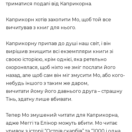
триматися подалі від Каприкорна.
Каприкорн хотів захопити Мо, щоб той все
вичитував з книг для нього.
Каприкорну припав до душі наш світ, і він
вирішив знищити всі екземпляри книги зі
своєю історією, крім однієї, яка ретельно
охоронялася, щоб ніхто не зміг послати його
назад, але щоб сам він міг змусити Мо, або кого-
небудь іншого з таким же даром,
вичитати йому його давнього друга – страшну
Тінь, здатну лише вбивати.
Тепер Мо змушений читати для Каприкорна,
адже Меггі та Елінор можуть вбити. Мо читає
уривок з історії “Острів скарбів” та “1000 і одна