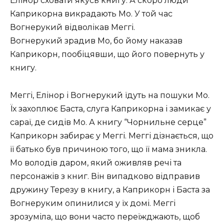
Елінор сховати якусь книгу. А скоро люди
Каприкорна викрадають Мо. У той час
Вогнерукий відволікав Меггі.
Вогнерукий зрадив Мо, бо йому наказав
Каприкорн, пообіцявши, що його повернуть у
книгу.
Меггі, Елінор і Вогнерукий їдуть на пошуки Мо.
Їх захоплює Баста, слуга Каприкорна і замикає у
сараї, де сидів Мо. А книгу “Чорнильне серце”
Каприкорн забирає у Меггі. Меггі дізнається, що
її батько був причиною того, що її мама зникла.
Мо володів даром, який оживляв речі та
персонажів з книг. Він випадково відправив
дружину Терезу в книгу, а Каприкорн і Баста за
Вогнеруким опинилися у їх домі. Меггі
зрозуміла, що вони часто переїжджають, щоб