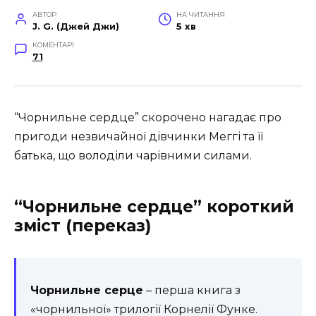
АВТОР
НА ЧИТАННЯ
J. G. (Джей Джи)
5 хв
КОМЕНТАРІ
71
“Чорнильне сердце” скорочено нагадає про
пригоди незвичайної дівчинки Меггі та її
батька, що володіли чарівними силами.
“Чорнильне сердце” короткий
зміст (переказ)
Чорнильне серце
– перша книга з
«чорнильної» трилогії Корнелії Функе.