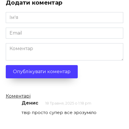
Додати коментар
Ім'я
*
Email
*
Коментар
Кількість
Коментарі
коментарів
Денис
18 Травня, 2025 о 1:18 pm
твір просто супер все зрозуміло