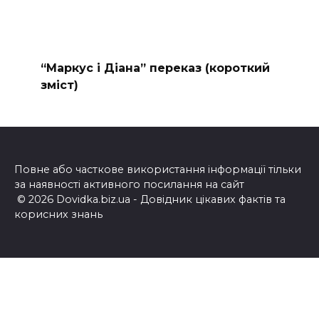
“Маркус і Діана” переказ (короткий
зміст)
Повне або часткове використання інформації тільки
за наявності активного посилання на сайт
© 2026 Dovidka.biz.ua - Довідник цікавих фактів та
корисних знань