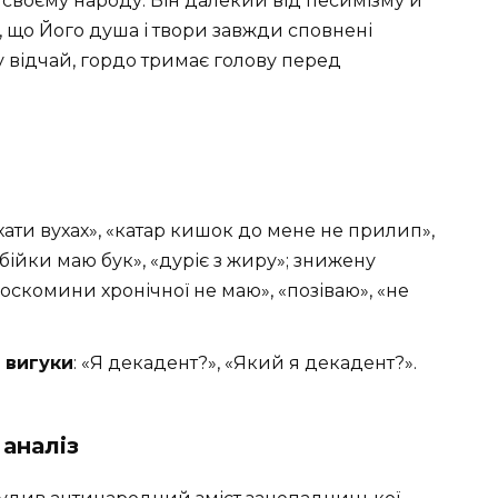
 своєму народу. Він далекий від песимізму й
ь, що Його душа і твори завжди сповнені
 у відчай, гордо тримає голову перед
ухати вухах», «катар кишок до мене не прилип»,
 бійки маю бук», «дуріє з жиру»; знижену
«оскомини хронічної не маю», «позіваю», «не
 вигуки
: «Я декадент?», «Який я декадент?».
аналіз