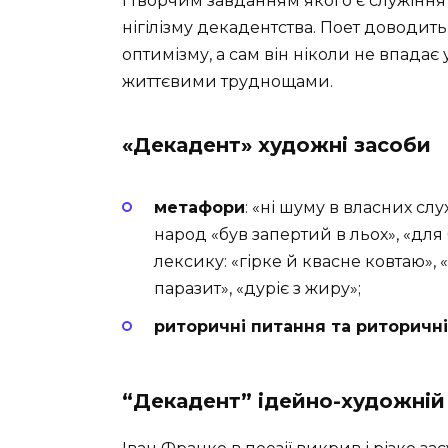
і творчим завданням якого є служіння
нігілізму декадентства. Поет доводит
оптимізму, а сам він ніколи не впадає
життєвими труднощами.
«Декадент» художні засоби
метафори
: «ні шуму в власних сл
народ «був запертий в льох», «для
лексику: «гірке й квасне ковтаю», 
паразит», «дуріє з жиру»;
риторичні питання та риторичні
“Декадент” ідейно-художній 