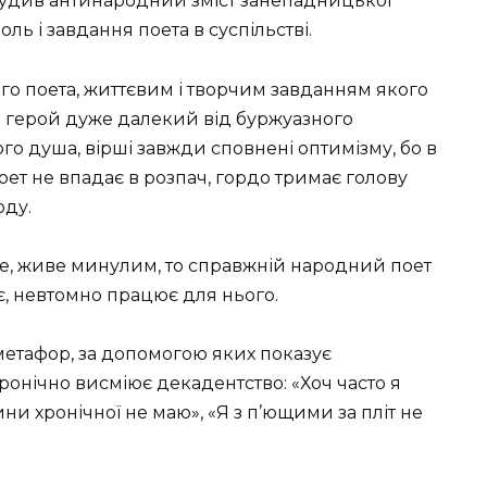
засудив антинародний зміст занепадницької
оль і завдання поета в суспільстві.
го поета, життєвим і творчим завданням якого
й герой дуже далекий від буржуазного
ого душа, вірші завжди сповнені оптимізму, бо в
оет не впадає в розпач, гордо тримає голову
оду.
е, живе минулим, то справжній народний поет
є, невтомно працює для нього.
метафор, за допомогою яких показує
 іронічно висміює декадентство: «Хоч часто я
ни хронічної не маю», «Я з п’ющими за пліт не