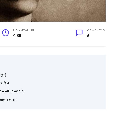
НА ЧИТАННЯ
КОМЕНТАРІ
4 хв
3
рт)
асоби
ожній аналіз
діовірш