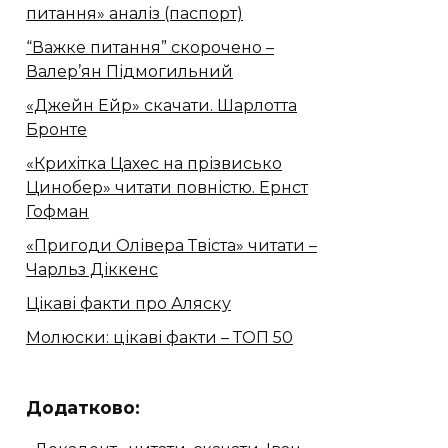
питання» аналіз (паспорт)
“Важке питання” скорочено –
Валер’ян Підмогильний
«Джейн Ейр» скачати. Шарлотта
Бронте
«Крихітка Цахес на прізвисько
Цинобер» читати повністю. Ернст
Гофман
«Пригоди Олівера Твіста» читати –
Чарльз Діккенс
Цікаві факти про Аляску
Молюски: цікаві факти – ТОП 50
Додатково: