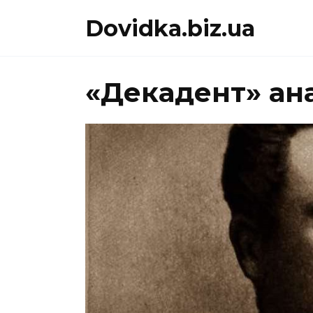
Перейти
Dovidka.biz.ua
до
вмісту
«Декадент» ан