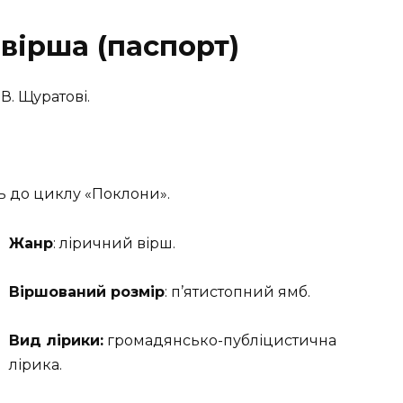
вірша (паспорт)
В. Щуратові.
ть до циклу «Поклони».
Жанр
: ліричний вірш.
Віршований розмір
: п’ятистопний ямб.
Вид лірики:
громадянсько-публіцистична
лірика.