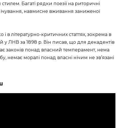
тилем. Багаті рядки поезії на риторичні
лічування, навмисне вживання заниженої
 і в літературно-критичних статтях, зокрема в
ій у ЛНВ за 1898 р. Він писав, що для декадентів
емає законів понад власний темперамент, нема
у, немає моралі понад власні нічим не зв’язані
ш