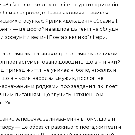
и «Зів’яле листя» дехто з літературних критиків
собливо вороже до Івана Яковича ставився
иських стосунках. Ярлик «декадент» образив І.
нт» — це достойна відповідь генія на облудні
и зрозуміти величі Поета з великої літери.
 риторичним питанням і риторичним окликом:
лі поет аргументовано доводить, що він ніякий
д принад життя, не уникає ні болю, ні жалю, ні
 що він «син народа», «мужик, пролог, не
 наснаженими рядками про завдання, які поет
ичним питанням, що звучить натхненно й
нт?»
 Франко заперечує звинувачення в тому, що він
 твору — це образ справжнього поета, життєвим