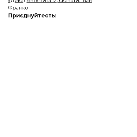
«Декадент» читати, скачати. Іван
Франко
Приєднуйтесть: