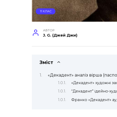
11 КЛАС
АВТОР
J. G. (Джей Джи)
Зміст
«Декадент» аналіз вірша (паспо
«Декадент» художні з
“Декадент” ідейно-худ
Франко «Декадент» ау