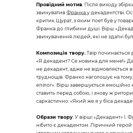
Провідний мотив
. Після виходу збірк
звинуватив
Франка
у декадентстві. О
критик Щурат, з яким поет був у товар
Франка до глибини душі. Вірш «Декаде
звинувачення людей, які не здатні бул
Композиція твору.
Твір починається
«Я декадент? Се новина для мене!» Да
не декадент, адже не відмовляється ві
труднощів. Франко наголошує на тому,
епілог». Вірш завершується емоційно
ставить перед собою, і знову ж ритор
саркастично: «Який же я у біса декаде
Образи твору
. У вірші «Декадент» І.
нібито є декадентом. Ліричний герой