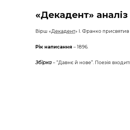
«Декадент» аналіз 
Вірш «
Декадент
» І. Франко присвятив 
Рік написання
– 1896.
Збірка
– “Давнє й нове”. Поезія входи