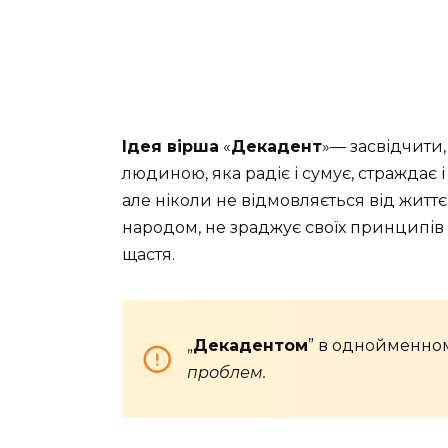
Ідея вірша
«
Декадент
»— засвідчити
людиною, яка радіє і сумує, страждає 
але ніколи не відмовляється від житт
народом, не зраджує своїх принципів 
щастя.
„
Декадентом
” в однойменном
проблем.