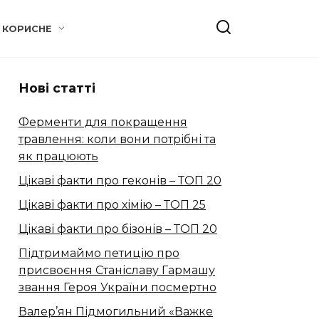
КОРИСНЕ
Нові статті
Ферменти для покращення
травлення: коли вони потрібні та
як працюють
Цікаві факти про геконів – ТОП 20
Цікаві факти про хімію – ТОП 25
Цікаві факти про бізонів – ТОП 20
Підтримаймо петицію про
присвоєння Станіславу Гармашу
звання Героя України посмертно
Валер’ян Підмогильний «Важке