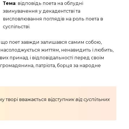
Тема
: відповідь поета на облудні
звинувачення у декадентстві та
висловлювання поглядів на роль поета в
суспільстві.
, що поет завжди залишався самим собою,
і насолоджується життям, ненавидить і любить,
євих принад і відповідальності перед своїм
громадянина, патріота, борця за народне
у творі вважається в
ідступник від суспільних