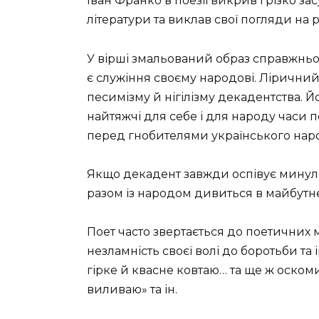
Іван Франко в поезії викрив і різко 
літератури та виклав свої погляди на р
У вірші змальований образ справжньо
є служіння своєму народові. Лірични
песимізму й нігілізму декадентства. Й
найтяжчі для себе і для народу часи п
перед гнобителями українського нар
Якщо декадент завжди оспівує минул
разом із народом дивиться в майбутн
Поет часто звертається до поетичних 
незламність своєї волі до боротьби та
гірке й квасне ковтаю… та ще ж оскоми
виливаю» та ін.