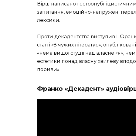
Вірш написано гостропубліцистичним с
запитання, емоційно-напружені пере
лексики.
Проти декадентства виступив І. Франко
статті «З чужих літератур», опублікован
«нема вищої студії над власне «я», н
естетики понад власну хвилеву вподоб
пориви».
Франко «Декадент» аудіовір