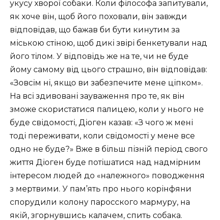
укусу хворої собаки. Коли філософа запитували,
як хоче він, щоб його поховали, він завжди
відповідав, що бажав би бути кинутим за
міською стіною, щоб дикі звірі бенкетували над
його тілом. У відповідь же на те, чи не буде
йому самому від цього страшно, він відповідав:
«Зовсім ні, якщо ви забезпечите мене ціпком».
На всі здивовані зауваження про те, як він
зможе скористатися палицею, коли у нього не
буде свідомості, Діоген казав: «З чого ж мені
тоді переживати, коли свідомості у мене все
одно не буде?» Вже в більш пізній період свого
життя Діоген буде потішатися над надмірним
інтересом людей до «належного» поводження
з мертвими. У пам’ять про нього корінфяни
спорудили колону паросского мармуру, на
якій, згорнувшись калачем, спить собака.