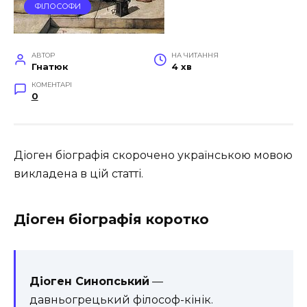
ФІЛОСОФИ
АВТОР
НА ЧИТАННЯ
Гнатюк
4 хв
КОМЕНТАРІ
0
Діоген біографія скорочено українською мовою
викладена в цій статті.
Діоген біографія коротко
Діоген Синопський
—
давньогрецький філософ-кінік.