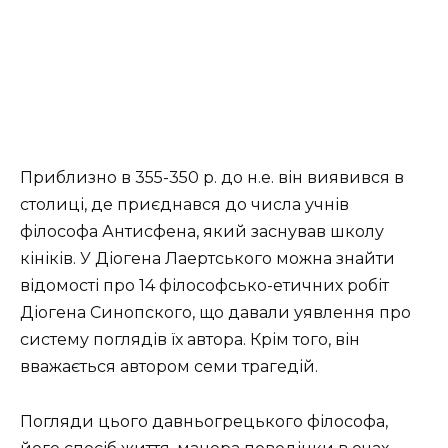
Приблизно в 355-350 р. до н.е. він виявився в
столиці, де приєднався до числа учнів
філософа Антисфена, який заснував школу
кініків. У Діогена Лаертського можна знайти
відомості про 14 філософсько-етичних робіт
Діогена Синопского, що давали уявлення про
систему поглядів їх автора. Крім того, він
вважається автором семи трагедій.
Погляди цього давньогрецького філософа,