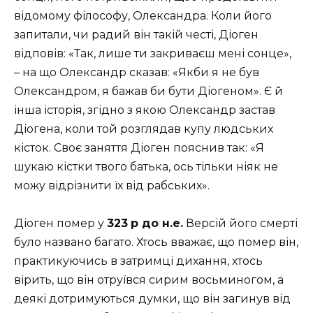
відомому філософу, Олександра. Коли його
запитали, чи радий він такій честі, Діоген
відповів: «Так, лише ти закриваєш мені сонце»,
– на що Олександр сказав: «Якби я не був
Олександром, я бажав би бути Діогеном». Є й
інша історія, згідно з якою Олександр застав
Діогена, коли той розглядав купу людських
кісток. Своє заняття Діоген пояснив так: «Я
шукаю кістки твого батька, ось тільки ніяк не
можу відрізнити їх від рабських».
Діоген помер у
323
р до н.е.
Версій його смерті
було названо багато. Хтось вважає, що помер він,
практикуючись в затримці дихання, хтось
вірить, що він отруївся сирим восьминогом, а
деякі дотримуються думки, що він загинув від