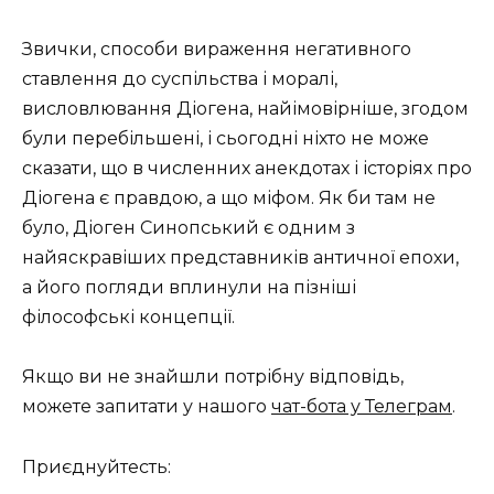
Звички, способи вираження негативного
ставлення до суспільства і моралі,
висловлювання Діогена, найімовірніше, згодом
були перебільшені, і сьогодні ніхто не може
сказати, що в численних анекдотах і історіях про
Діогена є правдою, а що міфом. Як би там не
було, Діоген Синопський є одним з
найяскравіших представників античної епохи,
а його погляди вплинули на пізніші
філософські концепції.
Якщо ви не знайшли потрібну відповідь,
можете запитати у нашого
чат-бота у Телеграм
.
Приєднуйтесть: