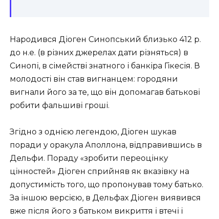
Народився Діоген Синопський близько 412 р.
до н.е. (в різних джерелах дати різняться) в
Синопі, в сімействі знатного і банкіра Гікесія. В
молодості він став вигнанцем: городяни
вигнали його за те, що він допомагав батькові
робити фальшиві гроші.
Згідно з однією легендою, Діоген шукав
поради у оракула Аполлона, відправившись в
Дельфи. Пораду «зробити переоцінку
цінностей» Діоген сприйняв як вказівку на
допустимість того, що пропонував тому батько.
За іншою версією, в Дельфах Діоген виявився
вже після його з батьком викриття і втечі і