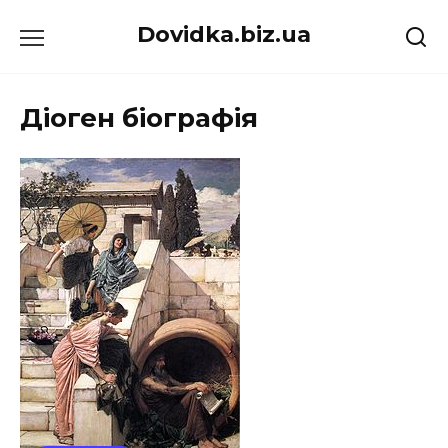
Перейти
Dovidka.biz.ua
до
вмісту
Діоген біографія