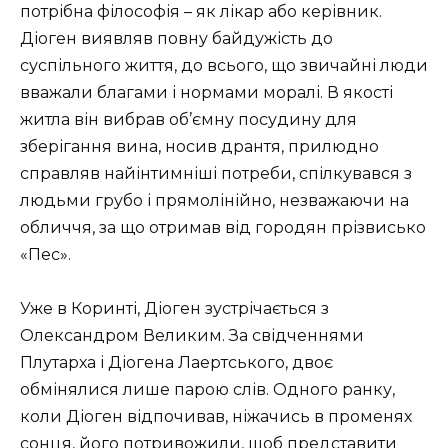
потрібна філософія – як лікар або керівник.
Діоген виявляв повну байдужість до
суспільного життя, до всього, що звичайні люди
вважали благами і нормами моралі. В якості
житла він вибрав об’ємну посудину для
зберігання вина, носив дрантя, прилюдно
справляв найінтимніші потреби, спілкувався з
людьми грубо і прямолінійно, незважаючи на
обличчя, за що отримав від городян прізвисько
«Пес».
Уже в Коринті, Діоген зустрічається з
Олександром Великим. За свідченнями
Плутарха і Діогена Лаертського, двоє
обмінялися лише парою слів. Одного ранку,
коли Діоген відпочивав, ніжачись в променях
сонця, його потривожили, щоб представити