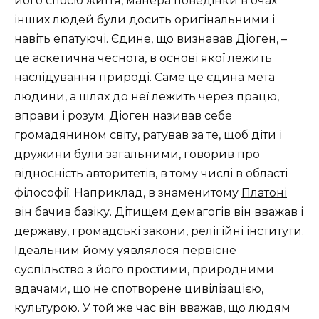
його спосіб життя, манера поведінки в очах
інших людей були досить оригінальними і
навіть епатуючі. Єдине, що визнавав Діоген, –
це аскетична чеснота, в основі якої лежить
наслідування природі. Саме це єдина мета
людини, а шлях до неї лежить через працю,
вправи і розум. Діоген називав себе
громадянином світу, ратував за те, щоб діти і
дружини були загальними, говорив про
відносність авторитетів, в тому числі в області
філософії. Наприклад, в знаменитому
Платоні
він бачив базіку. Дітищем демагогів він вважав і
державу, громадські закони, релігійні інститути.
Ідеальним йому уявлялося первісне
суспільство з його простими, природними
вдачами, що не спотворене цивілізацією,
культурою. У той же час він вважав, що людям