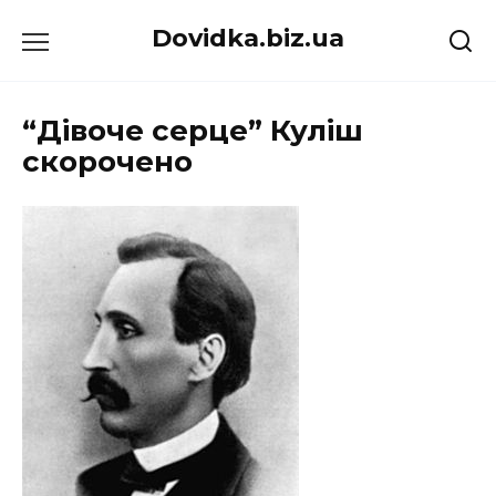
Перейти
Dovidka.biz.ua
до
вмісту
“Дівоче серце” Куліш
скорочено