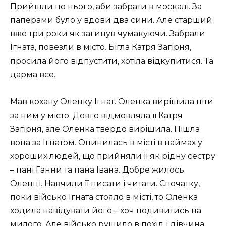
Прийшли по нього, аби забрати в москалі. За
паперами було у вдови два сини. Але старший
вже три роки як загинув чумакуючи. Забрали
Ігната, повезли в місто. Бігла Катря Загірня,
просила його відпустити, хотіла відкупитися. Та
дарма все.
Мав кохану Оленку Ігнат. Оленка вирішила піти
за ним у місто. Довго відмовляла її Катря
Загірня, але Оленка твердо вирішила. Пішла
вона за Ігнатом. Опинилась в місті в наймах у
хороших людей, що прийняли її як рідну сестру
– пані Ганни та пана Івана. Добре жилось
Оленці. Навчили її писати і читати. Спочатку,
поки військо Ігната стояло в місті, то Оленка
ходила навідувати його – хоч подивитись на
милого. Але військо рушило в похід і дівчина