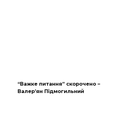
“Важке питання” скорочено –
Валер’ян Підмогильний