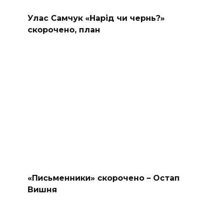
Улас Самчук «Нарід чи чернь?»
скорочено, план
«Письменники» скорочено – Остап
Вишня