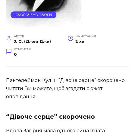
СКОРОЧЕНО ТВОРИ
АВТОР
НА ЧИТАННЯ
J. G. (Джей Джи)
2 хв
КОМЕНТАРІ
0
Пантелеймон Куліш “Дівоче серце” скорочено
читати Ви можете, щоб згадати сюжет
оповідання.
“Дівоче серце” скорочено
Вдова Загірня мала одного сина Ігната.