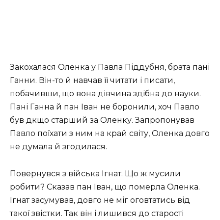
Закохалася Оленка у Павла Піддубня, брата пані
Ганни. Він-то й навчав її читати і писати,
побачивши, що вона дівчина здібна до науки.
Пані Ганна й пан Іван не боронили, хоч Павло
був дкщо старший за Оленку. Запропонував
Павло поїхати з ним на край світу, Оленка довго
не думала й згодилася.
Повернувся з війська Ігнат. Що ж мусили
робити? Сказав пан Іван, що померла Оленка.
Ігнат засумував, довго не міг оговтатись від
такої звістки. Так він і лишився до старості