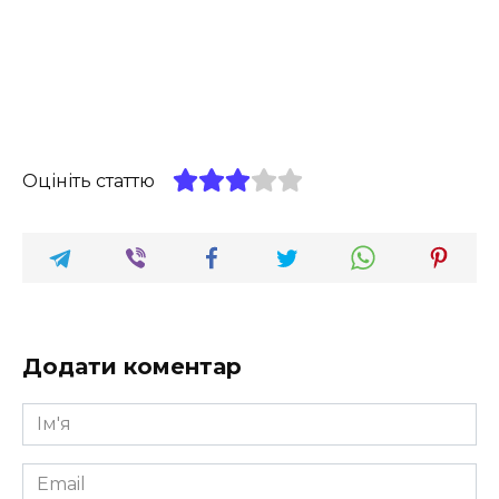
Оцініть статтю
Додати коментар
Ім'я
*
Email