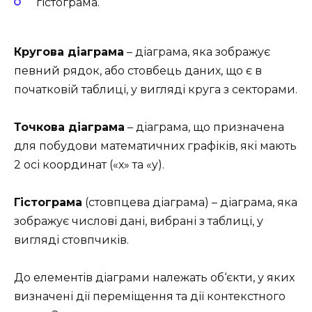
гістограма.
Кругова діаграма
– діаграма, яка зображує
певний рядок, або стовбець даних, що є в
початковій таблиці, у вигляді круга з секторами.
Точкова діаграма
– діаграма, що призначена
для побудови математичних графіків, які мають
2 осі координат («х» та «y).
Гістограма
(стовпцева діаграма) – діаграма, яка
зображує числові дані, вибрані з таблиці, у
вигляді стовпчиків.
До елементів діаграми належать об‘єкти, у яких
визначені дії переміщення та дії контекстного