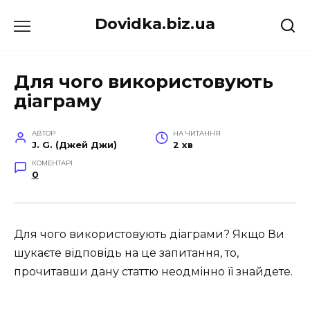
Перейти
Dovidka.biz.ua
до
вмісту
Для чого використовують
діаграму
АВТОР
НА ЧИТАННЯ
J. G. (Джей Джи)
2 хв
КОМЕНТАРІ
0
Для чого використовують діаграми? Якщо Ви
шукаєте відповідь на це запитання, то,
прочитавши дану статтю неодмінно її знайдете.