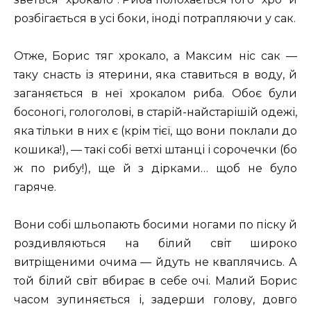
розбігається в усі боки, іноді потрапляючи у сак.
Отже, Борис тяг хрокало, а Максим ніс сак —
таку снасть із ятерини, яка ставиться в воду, й
заганяється в неї хрокалом риба. Обоє були
босоногі, гологолові, в старій-найстарішій одежі,
яка тільки в них є (крім тієї, що вони поклали до
кошика!), — такі собі ветхі штанці і сорочечки (бо
ж по рибу!), ще й з дірками… щоб не було
гаряче.
Вони собі шльопають босими ногами по піску й
роздивляються на білий світ широко
витріщеними очима — йдуть не кваплячись. А
той білий світ вбирає в себе очі. Малий Борис
часом зупиняється і, задерши голову, довго