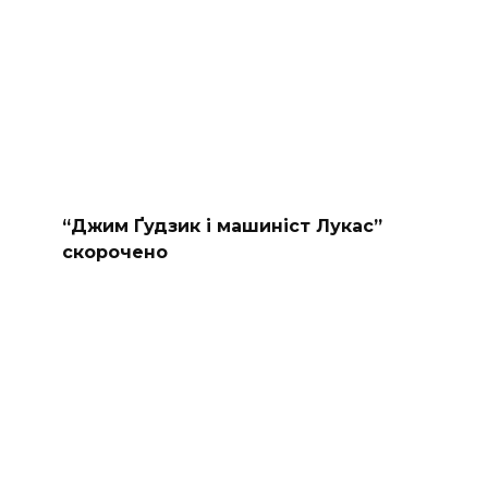
“Джим Ґудзик і машиніст Лукас”
скорочено