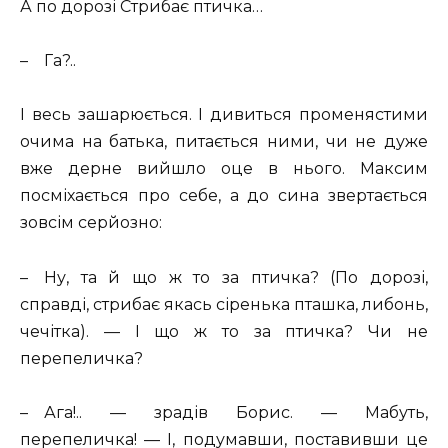
А по дорозі Стрибає птичка…
–
Га?..
І весь зашарюється. І дивиться променястими
очима на батька, питається ними, чи не дуже
вже дерне вийшло оце в нього. Максим
посміхається про себе, а до сина звертається
зовсім серйозно:
–
Ну, та й що ж то за птичка? (По дорозі,
справді, стрибає якась сіренька пташка, либонь,
чечітка). — І що ж то за птичка? Чи не
перепеличка?
–
Ага!.. — зрадів Борис. — Мабуть,
перепеличка! — І, подумавши, поставивши це