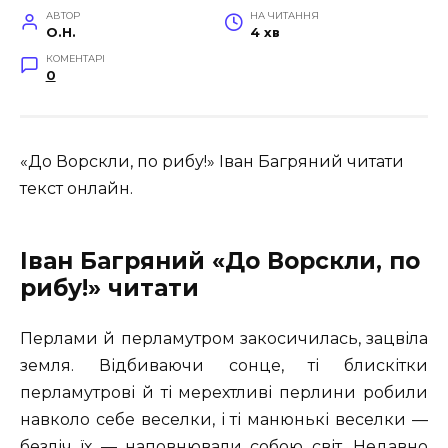
АВТОР
НА ЧИТАННЯ
O.H.
4 хв
КОМЕНТАРІ
0
«До Ворскли, по рибу!» Іван Багряний читати
текст онлайн.
Іван Багряний «До Ворскли, по
рибу!» читати
Перлами й перламутром закосичилась, зацвіла
земля. Відбиваючи сонце, ті блискітки
перламутрові й ті мерехтливі перлини робили
навколо себе веселки, і ті манюнькі веселки —
безліч їх — наповнювали собою світ. Недавно