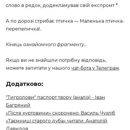
слово в рядок, додекламував свій експромт *:
А по дорозі стрибає птичка — Маленька птичка-
перепеличка!..
Кінець ознайомчого фрагменту…
Якщо ви не знайшли потрібну відповідь,
можете запитати у нашого
чат-бота у Телеграм
.
Додатково:
"Тигролови" паспорт твору (аналіз) - Іван
Багряний
«Після хуртовини» скорочено. Василь Чухліб
«Таємниці старого дуба» читати. Анатолій
Давидов