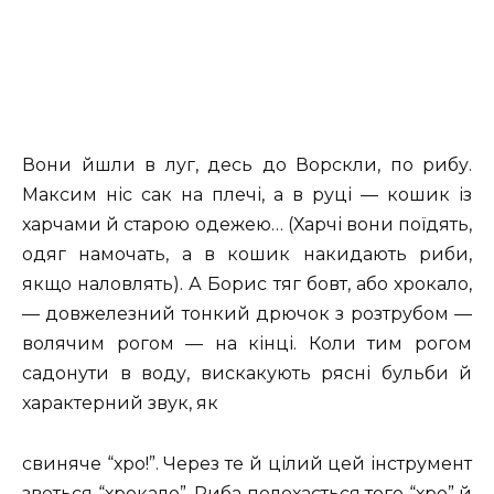
Вони йшли в луг, десь до Ворскли, по рибу.
Максим ніс сак на плечі, а в руці — кошик із
харчами й старою одежею… (Харчі вони поїдять,
одяг намочать, а в кошик накидають риби,
якщо наловлять). А Борис тяг бовт, або хрокало,
— довжелезний тонкий дрючок з розтрубом —
волячим рогом — на кінці. Коли тим рогом
садонути в воду, вискакують рясні бульби й
характерний звук, як
свиняче “хро!”. Через те й цілий цей інструмент
зветься “хрокало”. Риба полохається того “хро” й