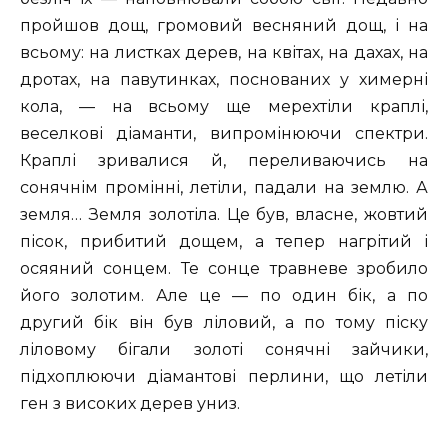
пройшов дощ, громовий весняний дощ, і на
всьому: на листках дерев, на квітах, на дахах, на
дротах, на павутинках, поснованих у химерні
кола, — на всьому ще мерехтіли краплі,
веселкові діаманти, випромінюючи спектри.
Краплі зривалися й, переливаючись на
сонячнім промінні, летіли, падали на землю. А
земля… Земля золотіла. Це був, власне, жовтий
пісок, прибитий дощем, а тепер нагрітий і
осяяний сонцем. Те сонце травневе зробило
його золотим. Але це — по один бік, а по
другий бік він був ліловий, а по тому піску
ліловому бігали золоті сонячні зайчики,
підхоплюючи діамантові перлини, що летіли
ген з високих дерев униз.