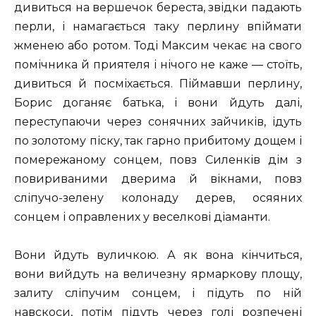
дивиться на вершечок береста, звідки падають
перли, і намагається таку перлину впіймати
жменею або ротом. Тоді Максим чекає на свого
помічника й приятеля і нічого не каже — стоїть,
дивиться й посміхається. Піймавши перлину,
Борис доганяє батька, і вони йдуть далі,
переступаючи через сонячних зайчиків, ідуть
по золотому піску, так гарно прибитому дощем і
помережаному сонцем, повз Силенків дім з
повириваними дверима й вікнами, повз
сліпучо-зелену колонаду дерев, осяяних
сонцем і оправлених у веселкові діаманти.
Вони йдуть вуличкою. А як вона кінчиться,
вони вийдуть на величезну ярмаркову площу,
залиту сліпучим сонцем, і підуть по ній
навскоси, потім підуть через голі розпечені