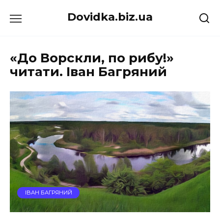
Перейти
Dovidka.biz.ua
до
вмісту
«До Ворскли, по рибу!»
читати. Іван Багряний
ІВАН БАГРЯНИЙ