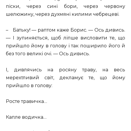
піски, через сині бори, через червону
шелюжину, через духмяні килими чебрецеві.
–
Батьку! — раптом каже Борис. — Ось дивись.
— І зупиняється, щоб ліпше висловити те, що
прийшло йому в голову і так поширило його й
без того великі очі. — Ось дивись.
І, дивлячись на росяну траву, на весь
мерехтливий світ, декламує те, що йому
прийшло в голову:
Росте травичка…
Капле водичка…