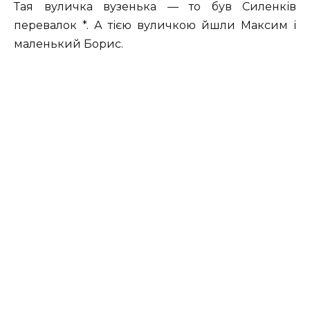
Тая вуличка вузенька — то був Силенків
перевалок *. А тією вуличкою йшли Максим і
маленький Борис.