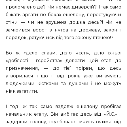
проломлено де?! Чи немає диверсій?! І так само
біжать аргати по боках ешелону, перестукуючи
стіни — чи не зрушена дошка десь?! Чи не
замірився ворог з нутра на державу, закон і
порядок, рятуючись від того закону втечею!?
Бо ж «дєло слави, дєло чєсті», діло їхньої
«доблєсті і гєройства» довезти цей етап до
призначення, — до тієї прірви, що десь
утворилася і що її від років уже вигачують
людськими кістками та душами і не можуть
ніяк загатити.
І тоді ж так само вздовж ешелону пробігає
начальник етапу. Він вибігає десь від «Й.С.» і,
задерши голову, стурбовано мчить очима від