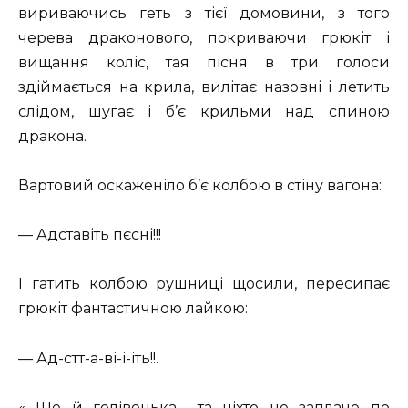
вириваючись геть з тієї домовини, з того
черева драконового, покриваючи грюкіт і
вищання коліс, тая пісня в три голоси
здіймається на крила, вилітає назовні і летить
слідом, шугає і б’є крильми над спиною
дракона.
Вартовий оскаженіло б’є колбою в стіну вагона:
— Адставіть пєсні!!!
І гатить колбою рушниці щосили, пересипає
грюкіт фантастичною лайкою:
— Ад-стт-а-ві-і-іть!!.
«…Ще й голівонька… та ніхто не заплаче по