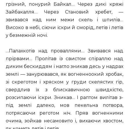
грізний, понурий Байкал… Через дикі кряжі
Зайбакалля… Через Становий хребет, —
звивався над ним межи скель і шпилів…
Високо в небі, сіючи іскри й сморід, летів і летів
у безмежній ночі.
…Палахкотів над проваллями… Звивався над
прірвами… Пролітав із свистом спіраллю над
диким бескиддям і нагло зникав десь у надрах
землі — занурювався, як вогненноокий хробак,
зі скреготом і хряском у груди скелястих гір,
свердлив їх з блискавичною швидкістю,
розсипаючи іскри. Зникав… І раптом вилітав з-
під землі далеко, мов пекельна потвора,
потрясаючи реготом ніч. Пряв вогненними
очима, зойкав несамовито і, вихаючи хвостом,
як комета, летів і летів…