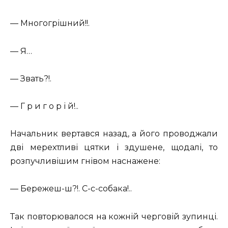
— Многогрішний!!.
— Я…
— Звать?!.
— Г р и г о р і й!..
Начальник вертався назад, а його проводжали
дві мерехтливі цятки і здушене, щодалі, то
розпучливішим гнівом наснажене:
— Бережеш-ш?!. С-с-собака!..
Так повторювалося на кожній черговій зупинці.