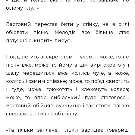
білому тілу…»
Вартовий перестає бити у стінку, не в силі
обірвати пісню. Мелодія все більше стає
потужною, кипить, вирує…
Поїзд летить зі скреготом і гулом, і, може, то не
пісня вже, може, то йому в цім вирі скреготу і
шалу мерещиться вже колись чуте, а може,
колись і самим співане; може, то поїзд свистить
і гуде, може, грюкотять і клекочуть колеса;
може, то вітер сибірський гуде стоголосо…
Вартовий обійняв рушницю і так стоїть, важко
спершись спиною об стінку…
«Та тільки заплаче, тільки заридає товариш