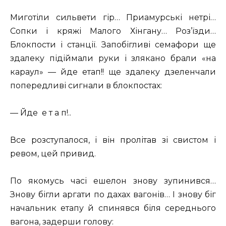
Миготіли сильвети гір… Приамурські нетрі…
Сопки і кряжі Малого Хінгану… Роз’їзди…
Блокпости і станції. Запобігливі семафори ще
здалеку підіймали руки і злякано брали «на
караул» — йде етап!! ще здалеку дзеленчали
попередливі сигнали в блокпостах:
— Йде е т а п!..
Все розступалося, і він пролітав зі свистом і
ревом, цей привид.
По якомусь часі ешелон знову зупинився…
Знову бігли аргати по дахах вагонів… І знову біг
начальник етапу й спинявся біля середнього
вагона, задерши голову: