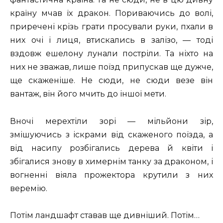
країну мчав їх дракон. Пориваючись до волі,
приречені крізь грати просували руки, пхали в
них очі і лиця, втискались в залізо, — тоді
вздовж ешелону лунали постріли. Та ніхто на
них не зважав, лише поїзд припускав ще дужче,
ще скаженіше. Не сюди, не сюди везе він
вантаж, він його мчить до іншої мети.
Вночі мерехтіли зорі — мільйони зір,
змішуючись з іскрами від скаженого поїзда, а
від насипу розбігались дерева й квіти і
збігалися знову в химернім танку за драконом, і
вогненні віяла прожектора крутили з них
веремію.
Потім ландшафт ставав ще дивніший. Потім…