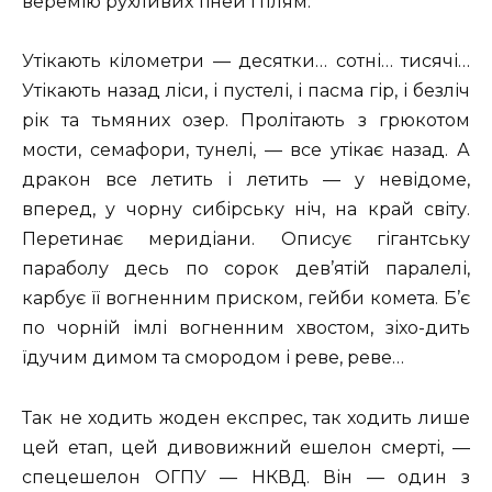
веремію рухливих тіней і плям.
Утікають кілометри — десятки… сотні… тисячі…
Утікають назад ліси, і пустелі, і пасма гір, і безліч
рік та тьмяних озер. Пролітають з грюкотом
мости, семафори, тунелі, — все утікає назад. А
дракон все летить і летить — у невідоме,
вперед, у чорну сибірську ніч, на край світу.
Перетинає меридіани. Описує гігантську
параболу десь по сорок дев’ятій паралелі,
карбує її вогненним приском, гейби комета. Б’є
по чорній імлі вогненним хвостом, зіхо-дить
їдучим димом та смородом і реве, реве…
Так не ходить жоден експрес, так ходить лише
цей етап, цей дивовижний ешелон смерті, —
спецешелон ОГПУ — НКВД. Він — один з