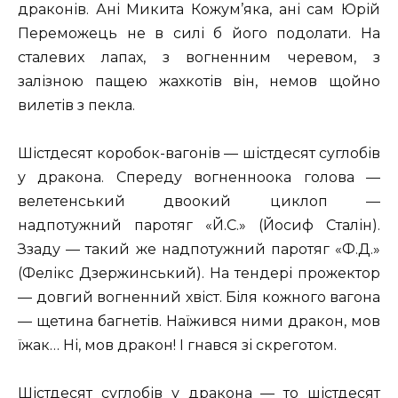
драконів. Ані Микита Кожум’яка, ані сам Юрій
Переможець не в силі б його подолати. На
сталевих лапах, з вогненним черевом, з
залізною пащею жахкотів він, немов щойно
вилетів з пекла.
Шістдесят коробок-вагонів — шістдесят суглобів
у дракона. Спереду вогненноока голова —
велетенський двоокий циклоп —
надпотужний паротяг «Й.С.» (Йосиф Сталін).
Ззаду — такий же надпотужний паротяг «Ф.Д.»
(Фелікс Дзержинський). На тендері прожектор
— довгий вогненний хвіст. Біля кожного вагона
— щетина багнетів. Наїжився ними дракон, мов
їжак… Ні, мов дракон! І гнався зі скреготом.
Шістдесят суглобів у дракона — то шістдесят