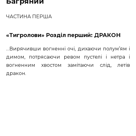
Багряний
ЧАСТИНА ПЕРША
«Тигролови» Розділ перший: ДРАКОН
…Вирячивши вогненні очі, дихаючи полум’ям і
димом, потрясаючи ревом пустелі і нетра і
вогненним хвостом замітаючи слід, летів
дракон.