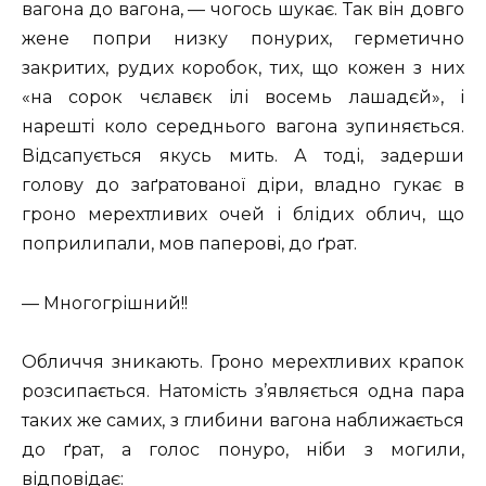
вагона до вагона, — чогось шукає. Так він довго
жене попри низку понурих, герметично
закритих, рудих коробок, тих, що кожен з них
«на сорок чєлавєк ілі восемь лашадєй», і
нарешті коло середнього вагона зупиняється.
Відсапується якусь мить. А тоді, задерши
голову до заґратованої діри, владно гукає в
гроно мерехтливих очей і блідих облич, що
поприлипали, мов паперові, до ґрат.
— Многогрішний!!
Обличчя зникають. Гроно мерехтливих крапок
розсипається. Натомість з’являється одна пара
таких же самих, з глибини вагона наближається
до ґрат, а голос понуро, ніби з могили,
відповідає: