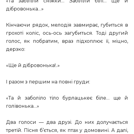
«Та забіліли сніжки… Забіліли білі… Ще й
дібровонька…»
Кінчаючи рядок, мелодія завмирає, губиться в
грохоті коліс, ось-ось загубиться. Тоді другий
голос, як побратим, враз підхоплює її, міцно,
дерзко:
«Ще й дібровонька!..»
І разом з першим на повні груди:
«Та й заболіло тіло бурлацькеє біле… ще й
голівонька…»
Два голоси — два друзі. До них долучається
третій. Пісня б’ється, як птах у домовині. А далі,