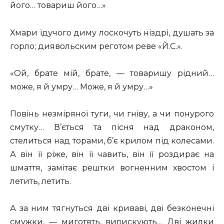
його… товариш його…»
Хмари їдучого диму лоскочуть ніздрі, душать за
горло; диявольским реготом реве «Й.С.».
«Ой, брате мій, брате, — товаришу рідний…
може, я й умру… Може, я й умру…»
Повінь незміряної туги, чи гніву, а чи понурого
смутку… В’ється та пісня над драконом,
стелиться над торами, б’є крилом під колесами.
А він її ріже, він її чавить, він її роздирає на
шмаття, замітає рештки вогненним хвостом і
летить, летить.
А за ним тягнуться дві криваві, дві безконечні
смужки, — миготять, вилискують… Дві жилки