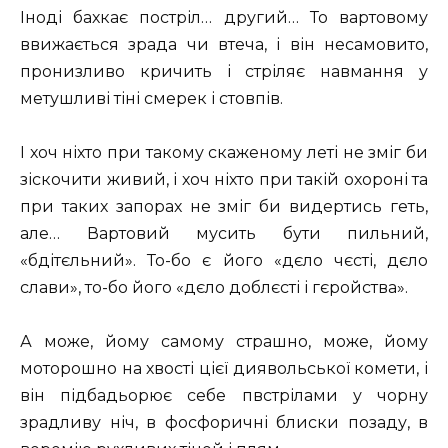
Іноді бахкає постріл… другий… То вартовому
ввижається зрада чи втеча, і він несамовито,
пронизливо кричить і стріляє навмання у
метушливі тіні смерек і стовпів.
І хоч ніхто при такому скаженому леті не зміг би
зіскочити живий, і хоч ніхто при такій охороні та
при таких запорах не зміг би видертись геть,
але… Вартовий мусить бути пильний,
«бдітєльний». То-бо є його «дєло чєсті, дєло
слави», то-бо його «дєло доблєсті і гєройства».
А може, йому самому страшно, може, йому
моторошно на хвості цієї диявольської комети, і
він підбадьорює себе пвстрілами у чорну
зрадливу ніч, в фосфоричні блиски позаду, в