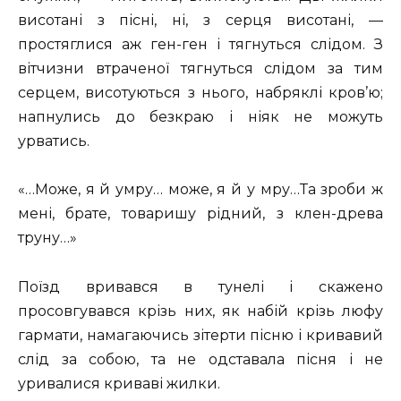
висотані з пісні, ні, з серця висотані, —
простяглися аж ген-ген і тягнуться слідом. З
вітчизни втраченої тягнуться слідом за тим
серцем, висотуються з нього, набряклі кров’ю;
напнулись до безкраю і ніяк не можуть
урватись.
«…Може, я й умру… може, я й у мру…Та зроби ж
мені, брате, товаришу рідний, з клен-древа
труну…»
Поїзд вривався в тунелі і скажено
просовгувався крізь них, як набій крізь люфу
гармати, намагаючись зітерти пісню і кривавий
слід за собою, та не одставала пісня і не
уривалися криваві жилки.