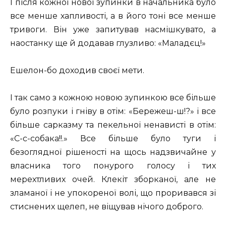
І після кожної нової зупинки в начальника було
все менше хапливості, а в його тоні все менше
тривоги. Він уже запитував насмішкувато, а
наостанку ще й додавав глузливо: «Маладєц!»
Ешелон-бо доходив своєї мети.
І так само з кожною новою зупинкою все більше
було розпуки і гніву в отім: «Бережеш-ш!?» і все
більше сарказму та пекельної ненависті в отім:
«С-с-собака!!.» Все більше було туги і
безоглядної рішеності на щось надзвичайне у
власника того понурого голосу і тих
мерехтливих очей. Клекіт зборканої, але не
зламаної і не упокореної волі, що проривався зі
стиснених щелеп, не віщував нічого доброго.