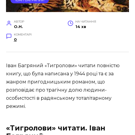
АВТОР
НА ЧИТАННЯ
O.H.
14 хв
КОМЕНТАРІ
0
Іван Багряний «Тигролови» читати повністю
книгу, що була написана у 1944 році та є за
жанром пригодницьким романом, що
розповідає про трагічну долю людини-
особистості в радянському тоталітарному
режимі.
«Тигролови» читати. Іван