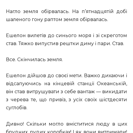
Нагло земля обірвалась. На п’ятнадцятій добі
шаленого гону раптом земля обірвалась.
Ешелон вилетів до синього моря і зі скреготом
став. Тяжко випустив рештки диму і пари. Став.
Все. Скінчилась земля.
Ешелон дійшов до своєї мети. Важко дихаючи і
відсапуючись на кінцевій станції Океанській,
він став витрушувати з себе вантаж — викидати
з черева те, що привіз, з усіх своїх шістдесяти
суглобів.
Дивно! Скільки могло вміститися люду в цих
брудних, рудих коробках! І як вони витримали!