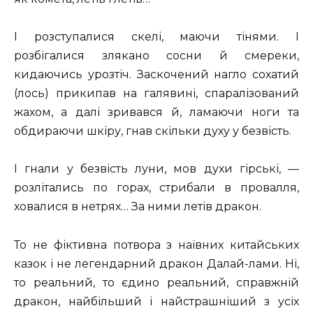
І розступалися скелі, маючи тінями. І
розбігалися злякано сосни й смереки,
кидаючись урозтіч. Заскочений нагло сохатий
(лось) прикипав на галявині, спаралізований
жахом, а далі зривався й, ламаючи ноги та
обдираючи шкіру, гнав скільки духу у безвість.
І гнали у безвість луни, мов духи гірські, —
розлітались по горах, стрибали в провалля,
ховалися в нетрях… За ними летів дракон.
То не фіктивна потвора з наївних китайських
казок і не легендарний дракон Далай-лами. Ні,
то реальний, то єдино реальний, справжній
дракон, найбільший і найстрашніший з усіх