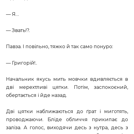
— Я…
— Звать!?.
Павза. І повільно, тяжко й так само понуро:
— Григорій!..
Начальник якусь мить мовчки вдивляється в
дві мерехтливі цятки. Потім, заспокоєний,
обертається і йде назад.
Дві цятки наближаються до ґрат і миготять,
проводжаючи. Бліде обличчя прикипає до
заліза. А голос, виходячи десь з нутра, десь з