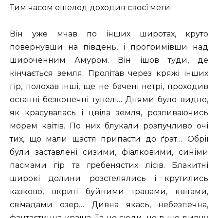
Тим часом ешелод доходив своєї мети.
Він уже мчав по інших широтах, круто
повернувши на південь, і прогримівши над
широченним Амуром. Він ішов туди, де
кінчається земля. Пролітав через кряжі інших
гір, полохав інші, ще не бачені нетрі, проходив
останні безконечні тунелі… Днями було видно,
як красувалась і цвіла земля, розливаючись
морем квітів. По них блукали розпучливо очі
тих, що мали щастя припасти до ґрат… Обрії
були заставлені сизими, фіалковими, синіми
пасмами гір та гребенястих лісів. Блакитні
широкі долини розстелялись і крутились
казково, вкриті буйними травами, квітами,
свічадами озер… Дивна якась, небезпечна,
фантастична країна. Та не сюди, не в цю дивну