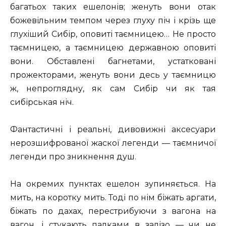
багатьох таких ешелонів; женуть вони отак
божевільним темпом через глуху піч і крізь ще
глухіший Сибір, оповиті таємницею… Не просто
таємницею, а таємницею державною оповиті
вони. Обставлені багнетами, устатковані
прожекторами, женуть вони десь у таємницю
ж, непроглядну, як сам Сибір чи як тая
сибірськая ніч.
Фантастичні і реальні, дивовижні аксесуари
нерозшифрованої жаскої легенди — таємничої
легенди про зникнення душ.
На окремих пунктах ешелон зупиняється. На
мить, на коротку мить. Тоді по нім біжать аргати,
біжать по дахах, перестрибуючи з вагона на
вагон, і стукають палками в залізо — чи не