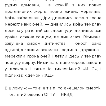
рудих домовин, і в кожній з них повно
проглинених жертв, повно живих мертвяків.
Крізь заґратовані діри дивилися тоскно грона
мерехтливих очей, — дивились крізь темряву
десь на утрачений світ, десь туди, де лишилась
країна, осяяна сонцем, де лишилась Вітчизна,
озвучена сміхом дитинства і юності рано
одтятої, де лишилася мати… родина… дружина…
Мерехтіли грона очей і летіли десь у темряву
чорну, у прірву. Ними натоптане черево вщерть
у дракона. І тягне їх циклопічний «Й. С.», і
підпихає їх демон «Ф.Д.».
В цілому ж — то є е т а п , то є «ешелон смерті»,
— етапний ешелон ОГПУ — НКВД.