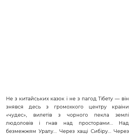
Не з китайських казок і не з пагод Тібету — він
знявся десь з громохкого центру країни
«чудес», вилетів з чорного пекла землі
людоловів і гнав над просторами… Над
безмежжям Уралу… Через хащі Сибіру… Через