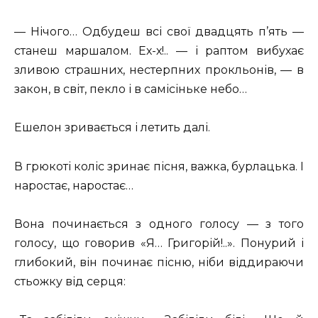
— Нічого… Одбудеш всі свої двадцять п’ять —
станеш маршалом. Ех-х!.. — і раптом вибухає
зливою страшних, нестерпних прокльонів, — в
закон, в світ, пекло і в самісіньке небо…
Ешелон зривається і летить далі.
В грюкоті коліс зринає пісня, важка, бурлацька. І
наростає, наростає…
Вона починається з одного голосу — з того
голосу, що говорив «Я… Григорій!..». Понурий і
глибокий, він починає пісню, ніби віддираючи
стьожку від серця: