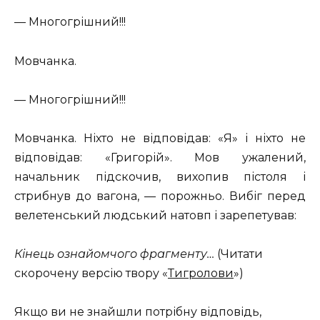
— Многогрішний!!!
Мовчанка.
— Многогрішний!!!
Мовчанка. Ніхто не відповідав: «Я» і ніхто не
відповідав: «Григорій». Мов ужалений,
начальник підскочив, вихопив пістоля і
стрибнув до вагона, — порожньо. Вибіг перед
велетенський людський натовп і зарепетував:
Кінець ознайомчого фрагменту…
(Читати
скорочену версію твору «
Тигролови
»)
Якщо ви не знайшли потрібну відповідь,