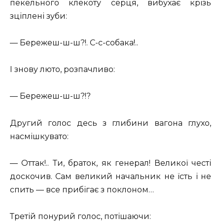
пекельного клекоту серця, вибухає крізь
зціплені зуби:
— Бережеш-ш-ш?!. С-с-собака!..
І знову люто, розпачливо:
— Бережеш-ш-ш?!?
Другий голос десь з глибини вагона глухо,
насмішкувато:
— Оттак!.. Ти, браток, як генерал! Великої честі
доскочив. Сам великий начальник не їсть і не
спить — все прибігає з поклоном…
Третій понурий голос, потішаючи: