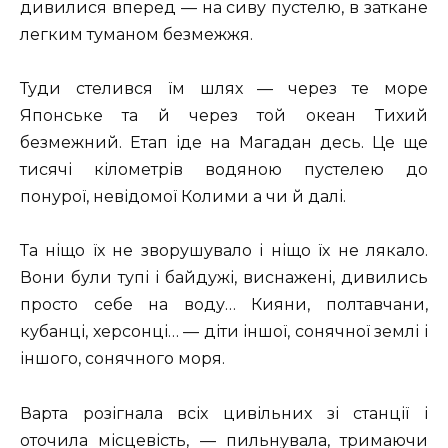
дивилися вперед — на сиву пустелю, в заткане
легким туманом безмежжя.
Туди стелився їм шлях — через те море
Японське та й через той океан Тихий
безмежний. Етап іде на Магадан десь. Це ще
тисячі кілометрів водяною пустелею до
понурої, невідомої Колими а чи й далі.
Та ніщо їх не зворушувало і ніщо їх не лякало.
Вони були тупі і байдужі, виснажені, дивились
просто себе на воду… Кияни, полтавчани,
кубанці, херсонці… — діти іншої, сонячної землі і
іншого, сонячного моря.
Варта розігнала всіх цивільних зі станції і
оточила місцевість, — пильнувала, тримаючи