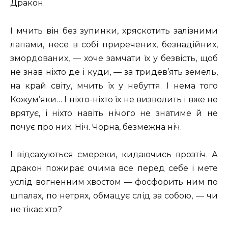
Дракон.
І мчить він без зупинки, хряскотить залізними
лапами, несе в собі приречених, безнадійних,
змордованих, — хоче замчати їх у безвість, щоб
не знав ніхто де і куди, — за тридев’ять земель,
на край світу, мчить їх у небуття. І нема того
Кожум’яки… І ніхто-ніхто їх не визволить і вже не
врятує, і ніхто навіть нічого не знатиме й не
почує про них. Ніч. Чорна, безмежна ніч.
І відсахуються смереки, кидаючись врозтіч. А
дракон пожирає очима все перед себе і мете
услід вогненним хвостом — фосфорить ним по
шпалах, по нетрях, обмацує слід за собою, — чи
не тікає хто?