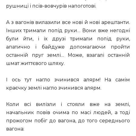
рушниці і псів-вовчурів напоготові.
А з вагонів вилазили все нові й нові арештанти.
Інших тримали попід руки… Вони вже негодні
були йти, і їх друзі тримали попід руки,
апатично і байдуже допомагаючи пройти
останній пруг землі… Може, взагалі останній
шмат життєвого шляху.
І ось тут нагло зчинився алярм! На самім
краєчку землі нагло зчинився алярм.
Коли всі вилізли і стояли вже на землі,
начальник повів очима по масі людей, а тоді
прожогом побіг до вагона, до того середнього
вагона: