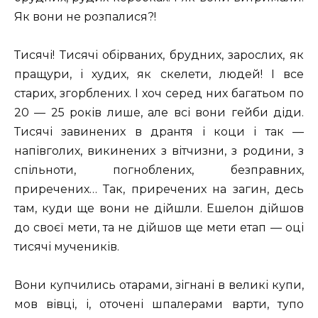
Як вони не розпалися?!
Тисячі! Тисячі обірваних, брудних, зарослих, як
пращури, і худих, як скелети, людей! І все
старих, згорблених. І хоч серед них багатьом по
20 — 25 років лише, але всі вони гейби діди.
Тисячі завинених в дрантя і коци і так —
напівголих, викинених з вітчизни, з родини, з
спільноти, погноблених, безправних,
приречених… Так, приречених на загин, десь
там, куди ще вони не дійшли. Ешелон дійшов
до своєї мети, та не дійшов ще мети етап — оці
тисячі мучеників.
Вони купчились отарами, зігнані в великі купи,
мов вівці, і, оточені шпалерами варти, тупо