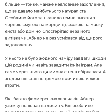
більше — тонке, майже невловиме захоплення,
що видавало майбутнього натураліста.
Особливо його зацікавило темне лисеня з
чорною смугою на мордочці, схожою на маску
єнота або доміно. Спостерігаючи за його
витівками, Абнер не раз усміхався від щирого
задоволення.
У нього не було жодного наміру завдати шкоди
цій родині чи навіть завадити їхнім іграм. Але
саме через нього ця мирна сцена обірвалася. А
згодом він став непрямою причиною тяжкої
втрати.
Як і багато фермерських хлопчаків, Абнер
узимку полював на лисиць. Він особливо