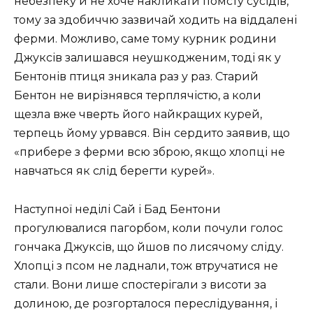
небезпеку й не хоче накликати помсту сусідів,
тому за здобиччю зазвичай ходить на віддалені
ферми. Можливо, саме тому курник родини
Джуксів залишався неушкодженим, тоді як у
Бентонів птиця зникала раз у раз. Старий
Бентон не вирізнявся терплячістю, а коли
щезла вже чверть його найкращих курей,
терпець йому урвався. Він сердито заявив, що
«прибере з ферми всю зброю, якщо хлопці не
навчаться як слід берегти курей».
Наступної неділі Сай і Бад Бентони
прогулювалися пагорбом, коли почули голос
гончака Джуксів, що йшов по лисячому сліду.
Хлопці з псом не ладнали, тож втручатися не
стали. Вони лише спостерігали з висоти за
долиною, де розгорталося переслідування, і