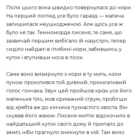
Після цього вона швидко повернулася до нори.
На перший погляд усе було гаразд — малеча
залишилася неушкодженою. Але щось усе ж
було не так. Темноморде лисеня, те саме, що
зазвичай першим вибігало їй назустріч, тепер
сиділо найдалі в глибині нори, забившись у
куток і втупивши носа в пісок.
Саме воно визирнуло з нори в ту мить, коли
луною прокотився той дивний, пронизливий
голос гончака. Звук цей пройшов крізь усе його
маленьке тіло, мов крижаний струм, пробігши
від хребта аж до кінчика пухнастого хвоста. Він
скував його жахом. Лисеня миттю відскочило в
найдальший куток свого дому й припало до
землі, ніби прагнуло зникнути в ній. Там воно