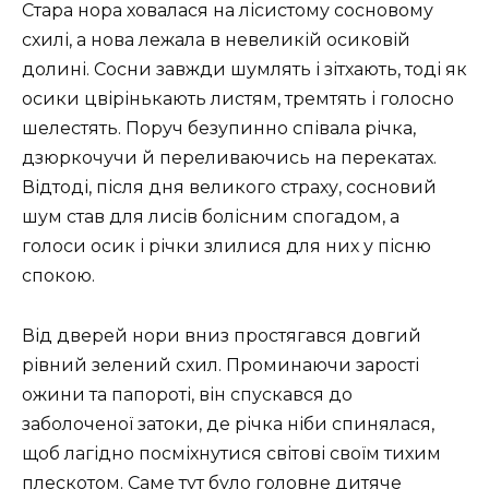
Стара нора ховалася на лісистому сосновому
схилі, а нова лежала в невеликій осиковій
долині. Сосни завжди шумлять і зітхають, тоді як
осики цвірінькають листям, тремтять і голосно
шелестять. Поруч безупинно співала річка,
дзюркочучи й переливаючись на перекатах.
Відтоді, після дня великого страху, сосновий
шум став для лисів болісним спогадом, а
голоси осик і річки злилися для них у пісню
спокою.
Від дверей нори вниз простягався довгий
рівний зелений схил. Проминаючи зарості
ожини та папороті, він спускався до
заболоченої затоки, де річка ніби спинялася,
щоб лагідно посміхнутися світові своїм тихим
плескотом. Саме тут було головне дитяче