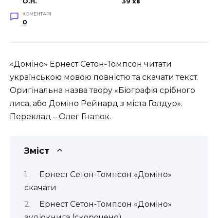
O.H.
39 хв
КОМЕНТАРІ
0
«Доміно» Ернест Сетон-Томпсон читати
українською мовою повністю та скачати текст.
Оригінальна назва твору «Біографія срібного
лиса, або Доміно Рейнард з міста Голдур».
Переклад – Олег Гнатюк.
Зміст
Ернест Сетон-Томпсон «Доміно»
скачати
Ернест Сетон-Томпсон «Доміно»
аудіокнига (скорочено)