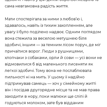
сама невгамовна радість життя.
Мати спостерігала за ними з любов’ю і,
здавалось, навіть із тихим захопленням, але
увагу її було поділено надвоє. Одним поглядом
вона стежила за веселою метушнею біля
здобичі, іншим — за темним лісом поруч, де міг
причаїтися ворог. Люди з рушницями,
хлопчаки з собаками, орли й сови — усі вони не
відмовилися б від маленького лисеняти як
легкої здобичі. Тому вона не послаблювала
пильності ні на мить. У цьому її надійно
підтримував самець — хоч у сімейному житті
він і посідав другорядне місце та не мав права
заходити в нору, поки малюки ще сліпі й
годуються молоком, зате був відданим