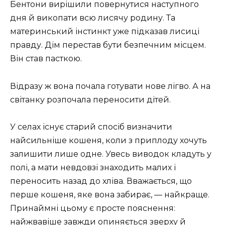
Бентони вирішили повернутися наступного
дня й викопати всю лисячу родину. Та
материнський інстинкт уже підказав лисиці
правду. Дім перестав бути безпечним місцем.
Він став пасткою.
Відразу ж вона почала готувати нове лігво. А на
світанку розпочала переносити дітей.
У селах існує старий спосіб визначити
найсильніше кошеня, коли з приплоду хочуть
залишити лише одне. Увесь виводок кладуть у
полі, а мати невдовзі знаходить малих і
переносить назад до хліва. Вважається, що
перше кошеня, яке вона забирає, — найкраще.
Принаймні цьому є просте пояснення:
найжвавіше завжди опиняється зверху й