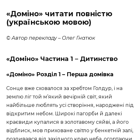
«Доміно» читати повністю
(українською мовою)
© Автор перекладу – Олег Гнатюк
«Доміно» Частина 1 – Дитинство
«Доміно» Розділ 1 – Перша домівка
Сонце вже сховалося за хребтом Голдур, і на
землю ліг той м’який вечірній світ, який
найбільше люблять усі створіння, народжені під
відкритим небом. Широкі пагорби й далекі
краєвиди купалися в золотавому сяйві, а його
відблиск, мов приховане світло у бенкетній залі,
розливався від західного краю неба, огортаючи