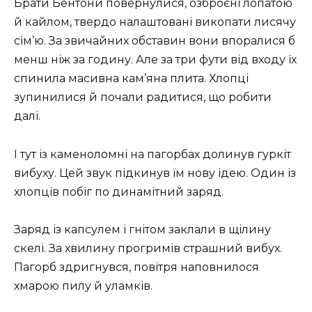
Брати Бентони повернулися, озброєні лопатою
й кайлом, твердо налаштовані викопати лисячу
сім’ю. За звичайних обставин вони впоралися б
менш ніж за годину. Але за три фути від входу їх
спинила масивна кам’яна плита. Хлопці
зупинилися й почали радитися, що робити
далі.
І тут із каменоломні на пагорбах долинув гуркіт
вибуху. Цей звук підкинув їм нову ідею. Один із
хлопців побіг по динамітний заряд.
Заряд із капсулем і гнітом заклали в щілину
скелі. За хвилину прогримів страшний вибух.
Пагорб здригнувся, повітря наповнилося
хмарою пилу й уламків.