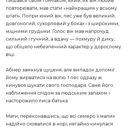
пишався своїм гончаком, який, як він любив
повторювати, мав стати «найкращим у всьому
штаті». Попри юний вік, пес уже був великий,
довгоногий, сухорлявий у боках і з широкими,
міцними грудьми. Голос він мав напрочуд
сильний і гучний, а вдачу — похмуру й дику,
що обіцяло небезпечний характер у дорослому
віці.
Абнер замкнув цуценя, але випадок допоміг
йому вирватися на волю. І пес одразу ж
кинувся шукати свого господаря. Саме його
наближення слідом за людським запахом і
насторожило лиса-батька.
Мати, переконавшись, що всі семеро її малих
надійно сховалися в норі, негайно кинулася