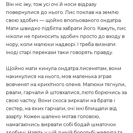
Він ніс їжу, тож усі очі й носи відразу
повернулися до нього. Лис поклав на землю
свою здобич — щойно впольованого ондатра.
Мати швидко підбігла забрати його. Кажуть, лис
ніколи не приносить здобич просто до входу в
нору, коли малюки надворі. І треба визнати:
іноді старі перекази таки говорять правду.
Щойно мати кинула ондатра лисенятам, вони
накинулися на нього, мов маленька зграя
вовченят на крихітного оленя. Малюки тягнули,
рвали, гарчали й штовхалися, люто борючись за
свою частку. Вони скоса зиркали на братів і
сестер, на яких гарчали, очі їхні блищали від
азарту. Кожен шалено мотав головою,
намагаючись вирвати собі бодай шматочок
здобичі. Навіть у цій дикій боротьбі жевріла та