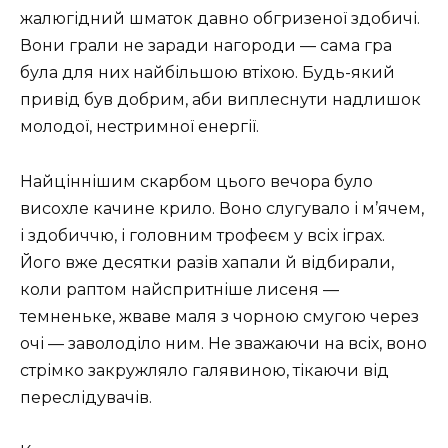
жалюгідний шматок давно обгризеної здобичі.
Вони грали не заради нагороди — сама гра
була для них найбільшою втіхою. Будь-який
привід був добрим, аби виплеснути надлишок
молодої, нестримної енергії.
Найціннішим скарбом цього вечора було
висохле качине крило. Воно слугувало і м’ячем,
і здобиччю, і головним трофеєм у всіх іграх.
Його вже десятки разів хапали й відбирали,
коли раптом найспритніше лисеня —
темненьке, жваве маля з чорною смугою через
очі — заволоділо ним. Не зважаючи на всіх, воно
стрімко закружляло галявиною, тікаючи від
переслідувачів.