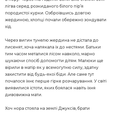
лігва серед розкиданого білого пір’я
породистої курки. Озброївшись довгою
жердиною, хлопці почали обережно зондувати
хід.
Через вигин тунелю жердина не дістала до
лисенят, хоча налякала їх до нестями. Батьки
тим часом металися лісом навколо, марно
шукаючи спосіб допомогти дітям. Малюки ще
вірили в матір як у всемогутню силу, здатну
захистити від будь-якої біди. Але саме тут
почалося їхнє перше гірке розчарування. У світі
виявилися істоти, яких боялася навіть їхня
дивовижна мати.
Хоч нора стояла на землі Джуксів, брати