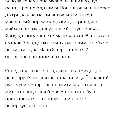
Коло за колом воно мчало так швидко, що
решта зрештою здалися. Вони втратили інтерес
до гри, яку не могли виграти. Лише тоді
маленький переможець кинув крило, але
майже відразу здобув новий титул героя —
йому вдалося схопити матір за хвіст. Він завзято
смикав його, доки лисиця раптовим стрибком
не вислизнула. Малий перекинувся й
безславно опинився на спині.
Серед цього веселого, дикого гармидеру в
полі зору з’явилася ще одна лисиця. Її плавний
рух змусив матір насторожитися, а її тривога
миттю передалася й малечі. Та варто було
придивитися — і напруга зникла. Це
повернувся батько.