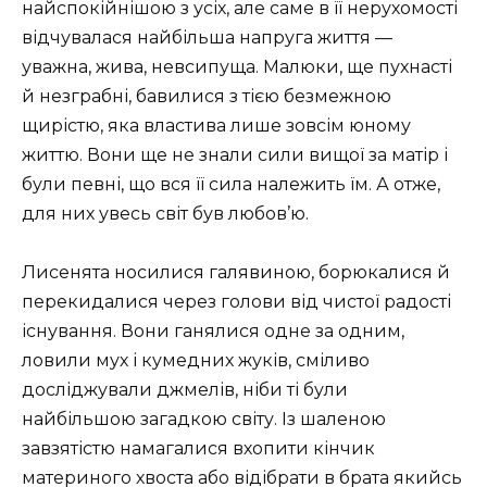
найспокійнішою з усіх, але саме в її нерухомості
відчувалася найбільша напруга життя —
уважна, жива, невсипуща. Малюки, ще пухнасті
й незграбні, бавилися з тією безмежною
щирістю, яка властива лише зовсім юному
життю. Вони ще не знали сили вищої за матір і
були певні, що вся її сила належить їм. А отже,
для них увесь світ був любов’ю.
Лисенята носилися галявиною, борюкалися й
перекидалися через голови від чистої радості
існування. Вони ганялися одне за одним,
ловили мух і кумедних жуків, сміливо
досліджували джмелів, ніби ті були
найбільшою загадкою світу. Із шаленою
завзятістю намагалися вхопити кінчик
материного хвоста або відібрати в брата якийсь