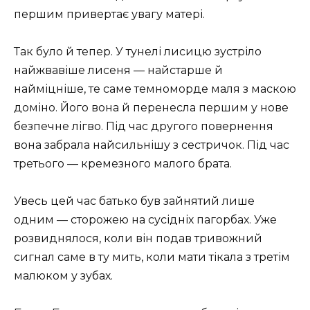
першим привертає увагу матері.
Так було й тепер. У тунелі лисицю зустріло
найжвавіше лисеня — найстарше й
найміцніше, те саме темноморде маля з маскою
доміно. Його вона й перенесла першим у нове
безпечне лігво. Під час другого повернення
вона забрала найсильнішу з сестричок. Під час
третього — кремезного малого брата.
Увесь цей час батько був зайнятий лише
одним — сторожею на сусідніх пагорбах. Уже
розвиднялося, коли він подав тривожний
сигнал саме в ту мить, коли мати тікала з третім
малюком у зубах.