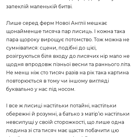
запеклій маленькій битві.
Лише серед ферм Нової Англії мешкає
щонайменше тисяча пар лисиць. І кожна така
пара щороку вирощує потомство. Тож можна не
сумніватися: сцени, подібні до цієї,
розігруються біля входу до лисячих нір мало не
щодня впродовж пізньої весни та раннього літа.
Не менш ніж сто тисяч разів на рік така картина
повторюється в тому чи іншому вигляді
буквально у нас під носом.
І все ж лисиці настільки потайні, настільки
обережні й розумні, а батько з матір’ю настільки
невсипущі у своїй сторожкості, що лише одна
людина зі ста тисяч має щастя побачити цю