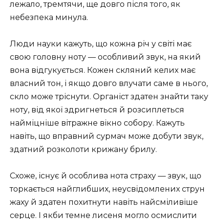
лежало, тремтячи, ще довго після того, як
небезпека минула.
Люди науки кажуть, що кожна річ у світі має
свою головну ноту — особливий звук, на який
вона відгукується. Кожен скляний келих має
власний тон, і якщо довго влучати саме в нього,
скло може тріснути. Органіст здатен знайти таку
ноту, від якої здригнеться й розсиплеться
найміцніше вітражне вікно собору. Кажуть
навіть, що вправний сурмач може добути звук,
здатний розколоти крижану брилу.
Схоже, існує й особлива нота страху — звук, що
торкається найглибших, неусвідомлених струн
жаху й здатен похитнути навіть найсміливіше
серце. І якби темне лисеня могло осмислити