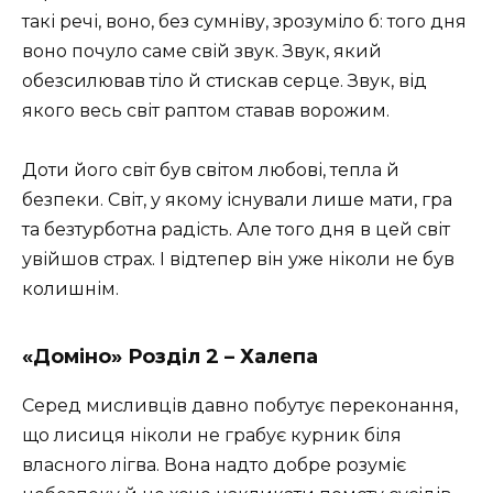
такі речі, воно, без сумніву, зрозуміло б: того дня
воно почуло саме свій звук. Звук, який
обезсилював тіло й стискав серце. Звук, від
якого весь світ раптом ставав ворожим.
Доти його світ був світом любові, тепла й
безпеки. Світ, у якому існували лише мати, гра
та безтурботна радість. Але того дня в цей світ
увійшов страх. І відтепер він уже ніколи не був
колишнім.
«Доміно» Розділ 2 – Халепа
Серед мисливців давно побутує переконання,
що лисиця ніколи не грабує курник біля
власного лігва. Вона надто добре розуміє