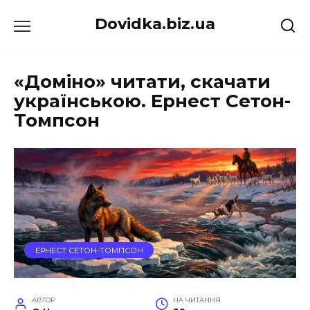
Перейти
Dovidka.biz.ua
до
вмісту
«Доміно» читати, скачати
українською. Ернест Сетон-
Томпсон
ЕРНЕСТ СЕТОН-ТОМПСОН
АВТОР
НА ЧИТАННЯ