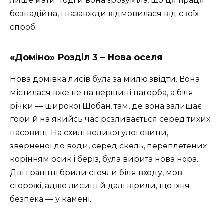
лише мати. Тоді й вона зрозуміла, що ця праця
безнадійна, і назавжди відмовилася від своїх
спроб.
«Доміно» Розділ 3 – Нова оселя
Нова домівка лисів була за милю звідти. Вона
містилася вже не на вершині пагорба, а біля
річки — широкої Шобан, там, де вона залишає
гори й на якийсь час розливається серед тихих
пасовищ. На схилі великої улоговини,
зверненої до води, серед скель, переплетених
корінням осик і беріз, була вирита нова нора.
Дві гранітні брили стояли біля входу, мов
сторожі, адже лисиці й далі вірили, що їхня
безпека — у камені.