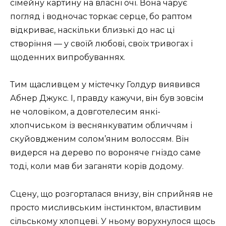
сімейну картину на власні очі. Вона чарує
погляд і водночас торкає серце, бо раптом
відкриває, наскільки близькі до нас ці
створіння — у своїй любові, своїх тривогах і
щоденних випробуваннях.
Тим щасливцем у містечку Голдур виявився
Абнер Джукс. І, правду кажучи, він був зовсім
не чоловіком, а довготелесим янкі-
хлопчиськом із веснянкуватим обличчям і
скуйовдженим солом’яним волоссям. Він
видерся на дерево по вороняче гніздо саме
тоді, коли мав би заганяти корів додому.
Сцену, що розгорталася внизу, він сприйняв не
просто мисливським інстинктом, властивим
сільському хлопцеві. У ньому ворухнулося щось