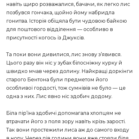
навіть щиро розважалися, бачачи, як легко лис
позбувся гончака, щойно йому набридла
гонитва. Історія обіцяла бути чудовою байкою
для поштового відділення — особливо в
присутності когось із Джуксів.
Та поки вони дивилися, лис знову з’явився.
Цього разу він ніс у зубах білосніжну курку й
швидко мчав через долину. Найкращі доркінги
старого Бентона були предметом його
особливої гордості, тож сумнівів не було — це
одна з них. Лис явно ніс здобич додому.
Біла пір’їна здобичі допомагала хлопцям не
втрачати його з поля зору навіть крізь зарості.
Так вони простежили лиса аж до самого входу
в нору. Через пів години вони вже стояли біля