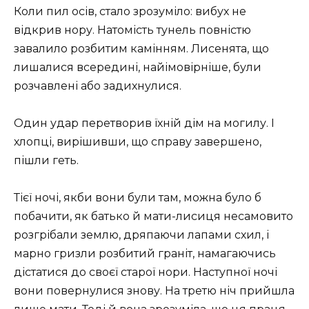
Коли пил осів, стало зрозуміло: вибух не
відкрив нору. Натомість тунель повністю
завалило розбитим камінням. Лисенята, що
лишалися всередині, найімовірніше, були
розчавлені або задихнулися.
Один удар перетворив їхній дім на могилу. І
хлопці, вирішивши, що справу завершено,
пішли геть.
Тієї ночі, якби вони були там, можна було б
побачити, як батько й мати-лисиця несамовито
розгрібали землю, дряпаючи лапами схил, і
марно гризли розбитий граніт, намагаючись
дістатися до своєї старої нори. Наступної ночі
вони повернулися знову. На третю ніч прийшла