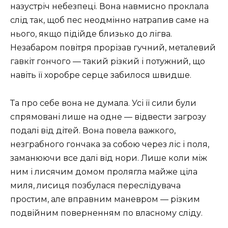
назустріч небезпеці. Вона навмисно проклала
слід так, щоб пес неодмінно натрапив саме на
нього, якщо підійде близько до лігва.
Незабаром повітря прорізав гучний, металевий
гавкіт гончого — такий різкий і потужний, що
навіть її хоробре серце забилося швидше.
Та про себе вона не думала. Усі її сили були
спрямовані лише на одне — відвести загрозу
подалі від дітей. Вона повела важкого,
незграбного гончака за собою через ліс і поля,
заманюючи все далі від нори. Лише коли між
ним і лисячим домом пролягла майже ціла
миля, лисиця позбулася переслідувача
простим, але вправним маневром — різким
подвійним поверненням по власному сліду.