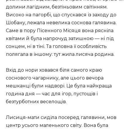
долини лагідним, безтіньовим світінням.
Високо на пагорбі, що спускався із заходу до
Шобану, лежала невелика соснова галявина.
Саме в пору Пісенного Місяця вона рясніла
квітами й була напрочуд затишною — ні під
сонцем, ні в тіні. Та головна її особливість
полягала в іншому: тут жила лисяча родина.
Вхід до нори ховався біля самого краю
соснового чагарнику, але цього вечора
мешканці були надворі. Це була найкраща
година дня — час для ігор, пустощів і
безтурботних веселощів.
Лисиця-мати сиділа посеред галявини, мов
центр усього маленького світу. Вона була