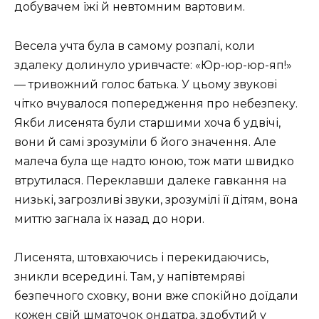
добувачем їжі й невтомним вартовим.
Весела учта була в самому розпалі, коли
здалеку долинуло уривчасте: «Юр-юр-юр-яп!»
— тривожний голос батька. У цьому звукові
чітко вчувалося попередження про небезпеку.
Якби лисенята були старшими хоча б удвічі,
вони й самі зрозуміли б його значення. Але
малеча була ще надто юною, тож мати швидко
втрутилася. Переклавши далеке гавкання на
низькі, загрозливі звуки, зрозумілі її дітям, вона
миттю загнала їх назад до нори.
Лисенята, штовхаючись і перекидаючись,
зникли всередині. Там, у напівтемряві
безпечного сховку, вони вже спокійно доїдали
кожен свій шматочок ондатра, здобутий у