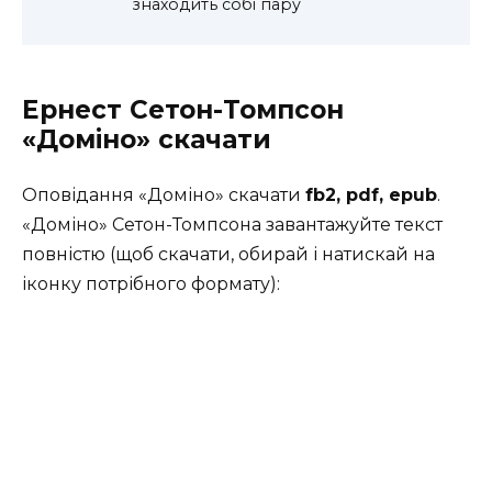
знаходить собі пару
Ернест Сетон-Томпсон
«Доміно» скачати
Оповідання «Доміно» скачати
fb2, pdf, epub
.
«Доміно» Сетон-Томпсона завантажуйте текст
повністю (щоб скачати, обирай і натискай на
іконку потрібного формату):