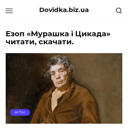
Перейти
Dovidka.biz.ua
до
вмісту
Езоп «Мурашка і Цикада»
читати, скачати.
6КЛАС