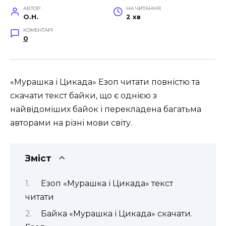
АВТОР
НА ЧИТАННЯ
O.H.
2 хв
КОМЕНТАРІ
0
«Мурашка і Цикада» Езоп читати повністю та
скачати текст байки, що є однією з
найвідоміших байок і перекладена багатьма
авторами на різні мови світу.
Зміст
Езоп «Мурашка і Цикада» текст
читати
Байка «Мурашка і Цикада» скачати.