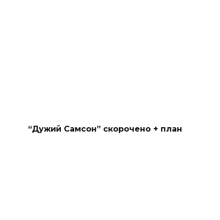
“Дужий Самсон” скорочено + план