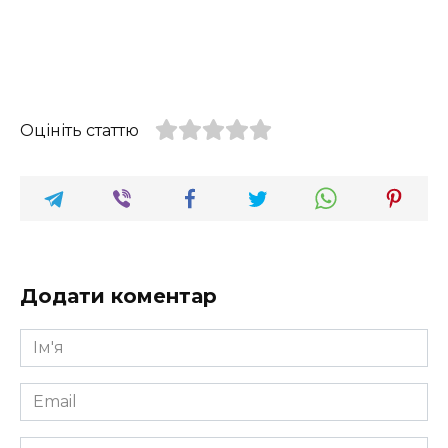
Оцініть статтю
Додати коментар
Ім'я
*
Email
*
Коментар