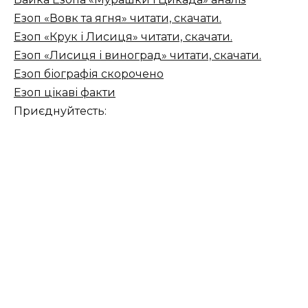
Езоп «Вовк та ягня» читати, скачати.
Езоп «Крук і Лисиця» читати, скачати.
Езоп «Лисиця і виноград» читати, скачати.
Езоп біографія скорочено
Езоп цікаві факти
Приєднуйтесть: