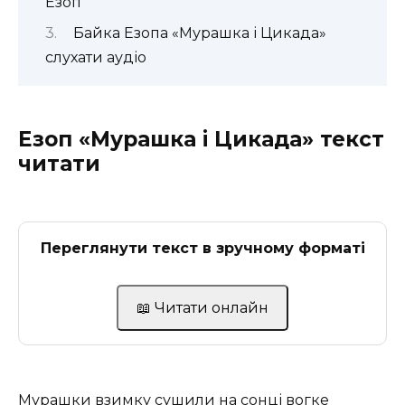
Езоп
Байка Езопа «Мурашка і Цикада»
слухати аудіо
Езоп «Мурашка і Цикада» текст
читати
Переглянути текст в зручному форматі
📖 Читати онлайн
Мурашки взимку сушили на сонці вогке