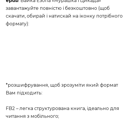
epub
. Байка Езопа «Мурашка і Цикада»
завантажуйте повністю і безкоштовно (щоб
скачати, обирай і натискай на іконку потрібного
формату):
*розшифрування, щоб зрозуміти який формат
Вам підходить:
FB2 – легка структурована книга, ідеально для
читання з мобільного;