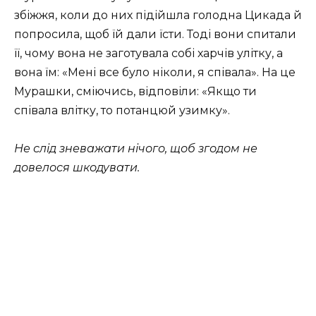
збіжжя, коли до них підійшла голодна Цикада й
попросила, щоб їй дали їсти. Тоді вони спитали
її, чому вона не заготувала собі харчів улітку, а
вона їм: «Мені все було ніколи, я співала». На це
Мурашки, сміючись, відповіли: «Якщо ти
співала влітку, то потанцюй узимку».
Не слід зневажати нічого, щоб згодом не
довелося шкодувати.