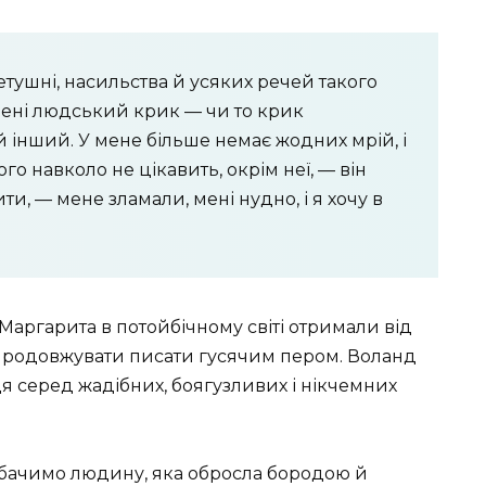
етушні, насильства й усяких речей такого
ені людський крик — чи то крик
й інший. У мене більше немає жодних мрій, і
го навколо не цікавить, окрім неї, — він
и, — мене зламали, мені нудно, і я хочу в
і Маргарита в потойбічному світі отримали від
 продовжувати писати гусячим пером. Воланд
сця серед жадібних, боягузливих і нікчемних
и бачимо людину, яка обросла бородою й