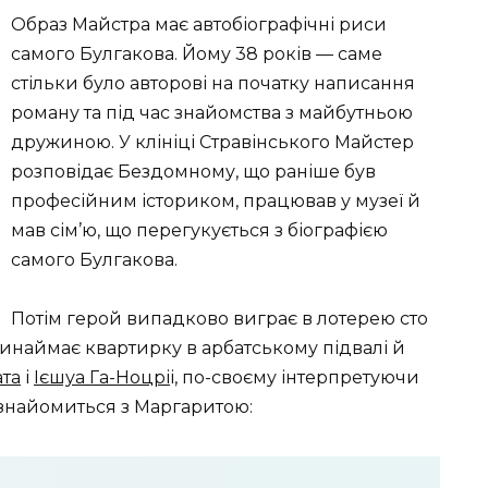
Образ Майстра має автобіографічні риси
самого Булгакова. Йому 38 років — саме
стільки було авторові на початку написання
роману та під час знайомства з майбутньою
дружиною. У клініці Стравінського Майстер
розповідає Бездомному, що раніше був
професійним істориком, працював у музеї й
мав сім’ю, що перегукується з біографією
самого Булгакова.
Потім герой випадково виграє в лотерею сто
 винаймає квартирку в арбатському підвалі й
ата
і
Ієшуа Га-Ноцрі
і, по-своєму інтерпретуючи
н знайомиться з Маргаритою: