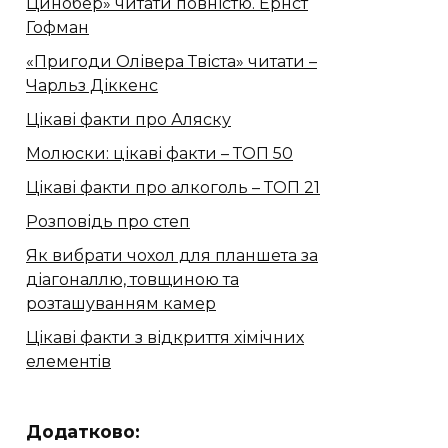
Цинобер» читати повністю. Ернст
Гофман
«Пригоди Олівера Твіста» читати –
Чарльз Діккенс
Цікаві факти про Аляску
Молюски: цікаві факти – ТОП 50
Цікаві факти про алкоголь – ТОП 21
Розповідь про степ
Як вибрати чохол для планшета за
діагоналлю, товщиною та
розташуванням камер
Цікаві факти з відкриття хімічних
елементів
Додатково: