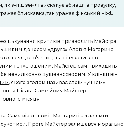
 як з-під землі вискакує вбивця в провулку,
 уражає блискавка, так уражає фінський ніж!»
рез цькування критиків призводить Майстра
альшивим доносом «друга» Алоїзія Могарича,
отрапляє до в’язниці на кілька тижнів.
еним і спустошеним, Майстер сам приходить
ебе невиліковно душевнохворим. У клініці він
ним
, якого згодом називає своїм «учнем» і
онтія Пілата. Саме йому Майстер
 повного місяця.
да
. Саме він допоміг Маргариті визволити
ні рукописи. Проте Майстер залишався морально