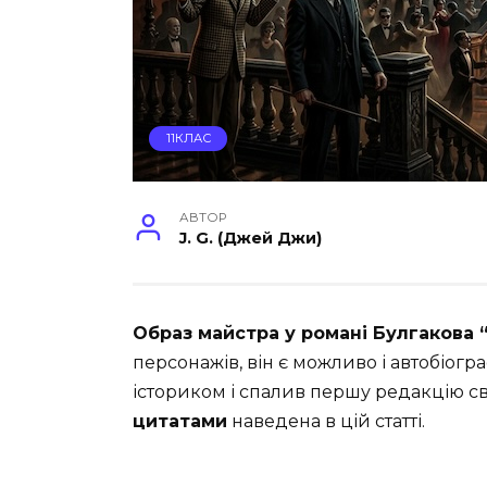
11КЛАС
АВТОР
J. G. (Джей Джи)
Образ майстра у романі Булгакова 
персонажів, він є можливо і автобіог
істориком і спалив першу редакцію с
цитатами
наведена в цій статті.