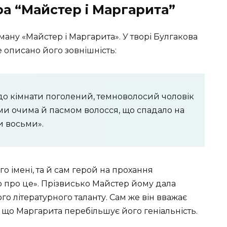
а “Майстер і Маргарита”
ману «Майстер і Маргарита». У творі Булгакова
де описано його зовнішність:
до кімнати поголений, темноволосий чоловік
ми очима й пасмом волосся, що спадало на
и восьми».
о імені, та й сам герой на прохання
о про це». Прізвисько Майстер йому дала
го літературного таланту. Сам же він вважає
 що Маргарита перебільшує його геніальність.