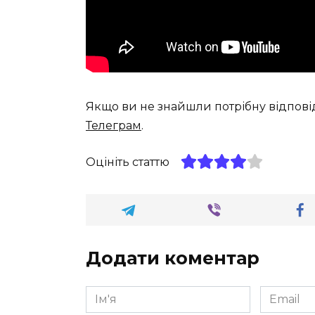
Якщо ви не знайшли потрібну відпові
Телеграм
.
Оцініть статтю
Додати коментар
Ім'я
Email
*
*