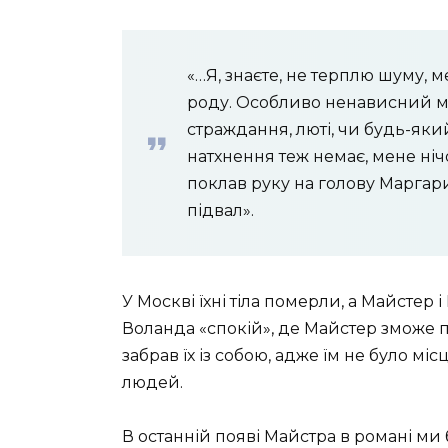
«…Я, знаєте, не терплю шуму, м
роду. Особливо ненависний м
страждання, люті, чи будь-яки
натхнення теж немає, мене нічо
поклав руку на голову Маргарит
підвал».
У Москві їхні тіла померли, а Майстер 
Воланда «спокій», де Майстер зможе
забрав їх із собою, адже їм не було мі
людей.
В останній появі Майстра в романі м