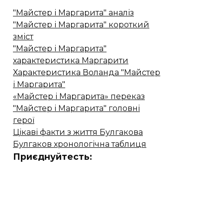
"Майстер і Маргарита" аналіз
"Майстер і Маргарита" короткий
зміст
"Майстер і Маргарита"
характеристика Маргарити
Характеристика Воланда "Майстер
і Маргарита"
«Майстер і Маргарита» переказ
"Майстер і Маргарита" головні
герої
Цікаві факти з життя Булгакова
Булгаков хронологічна таблиця
Приєднуйтесть: