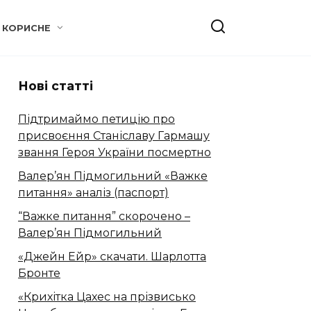
КОРИСНЕ
Нові статті
Підтримаймо петицію про
присвоєння Станіславу Гармашу
звання Героя України посмертно
Валер’ян Підмогильний «Важке
питання» аналіз (паспорт)
“Важке питання” скорочено –
Валер’ян Підмогильний
«Джейн Ейр» скачати. Шарлотта
Бронте
«Крихітка Цахес на прізвисько