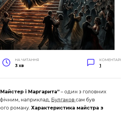
НА ЧИТАННЯ
КОМЕНТАРІ
3 хв
1
“Майстер і Маргарита”
– один з головних
рафічним, наприклад,
Булгаков
сам був
вого роману.
Характеристика майстра з