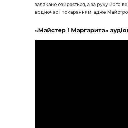
залякано озирається, а за руку його 
водночас і покаранням, адже Майстров
«Майстер і Маргарита» аудіо