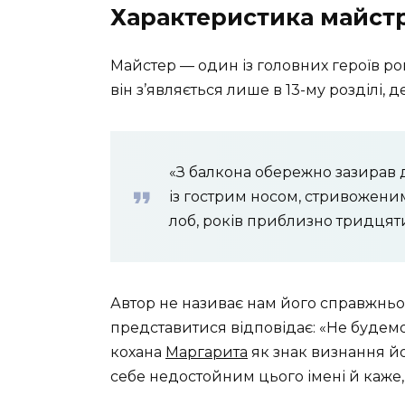
Характеристика майстр
Майстер — один із головних героїв ро
він з’являється лише в 13-му розділі, 
«З балкона обережно зазирав 
із гострим носом, стривожени
лоб, років приблизно тридцят
Автор не називає нам його справжньог
представитися відповідає: «Не будем
кохана
Маргарита
як знак визнання йо
себе недостойним цього імені й каже,