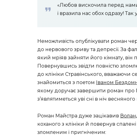
«Любов вискочила перед нами,
і вразила нас обох одразу! Так
Неможливість опублікувати роман че
до нервового зриву та депресії. За ф
який мріяв зайняти його кімнату, він п
Повернувшись звідти повністю зломл
до клініки Стравінського, вважаючи с
знайомиться з поетом
Іваном Бездом
якому доручає завершити роман про П
з’являтиметься уві сні в ніч весняного
Роман Майстра дуже зацікавив
Волан
коханого з клініки й повернув спале
зломленим і пригніченим: