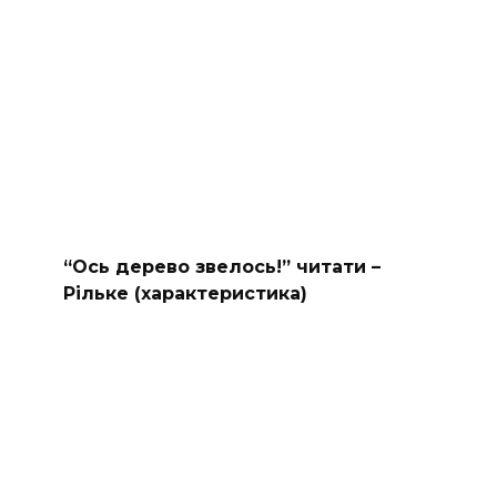
“Ось дерево звелось!” читати –
Рільке (характеристика)