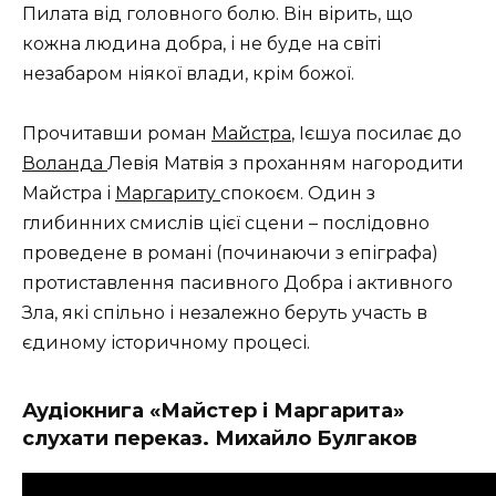
Пилата від головного болю.
Він вірить, що
кожна людина добра, і не буде на світі
незабаром ніякої влади, крім божої.
Прочитавши роман
Майстра
, Ієшуа посилає до
Воланда
Левія Матвія з проханням нагородити
Майстра і
Маргариту
спокоєм. Один з
глибинних смислів цієї сцени – послідовно
проведене в романі (починаючи з епіграфа)
протиставлення пасивного Добра і активного
Зла, які спільно і незалежно беруть участь в
єдиному історичному процесі.
Аудіокнига «Майстер і Маргарита»
слухати переказ. Михайло Булгаков