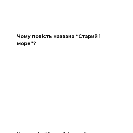
Чому повість названа “Старий і
море”?