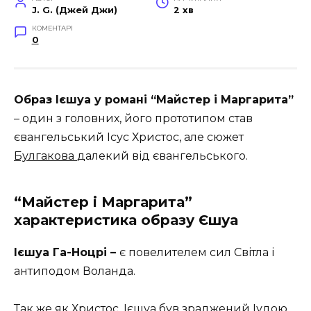
J. G. (Джей Джи)
2 хв
КОМЕНТАРІ
0
Образ Ієшуа у романі
“Майстер і Маргарита”
– один з головних, його прототипом став
євангельський Ісус Христос, але сюжет
Булгакова
далекий від євангельського.
“Майстер і Маргарита”
характеристика образу Єшуа
Ієшуа Га-Ноцрі –
є повелителем сил Світла і
антиподом Воланда.
Так же як Христос, Ієшуа був зраджений Іудою,