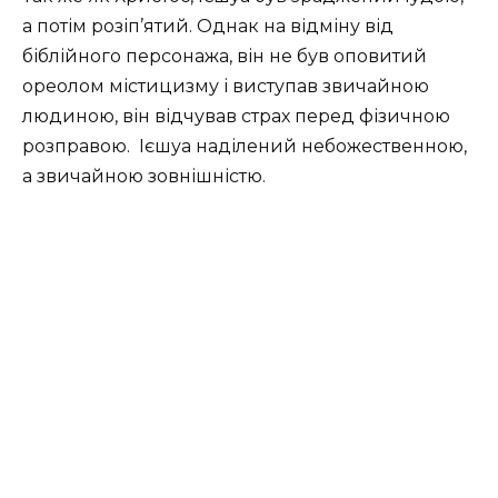
а потім розіп’ятий. Однак на відміну від
біблійного персонажа, він не був оповитий
ореолом містицизму і виступав звичайною
людиною, він відчував страх перед фізичною
розправою. Ієшуа наділений небожественною,
а звичайною зовнішністю.