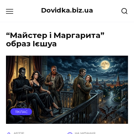
Перейти
Dovidka.biz.ua
до
вмісту
“Майстер і Маргарита”
образ Ієшуа
11КЛАС
АВТОР
НА ЧИТАННЯ