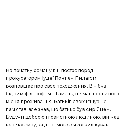
На початку роману він постає перед
прокуратором Іудеї
Понтієм Пилатом
і
розповідає про своє походження. Він був
бідним філософом з Гамаль, не мав постійного
місця проживання. Батьків своїх Ієшуа не
пам’ятав, але знав, що батько був сирійцем.
Будучи доброю і грамотною людиною, він мав
велику силу, за допомогою якої вилікував