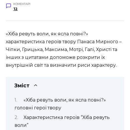
КОМЕНТАРІ
12
«Хіба ревуть воли, як ясла повні?»
характеристика героїв твору Панаса Мирного –
Чіпки, Грицька, Максима, Мотрі, Галі, Христі та
інших з цитатами допоможе розкрити їх
внутрішній світ та визначити риси характеру.
Зміст
«Хіба ревуть воли, як ясла повні?»
головні герої твору
Характеристика героїв “Хіба ревуть
воли”