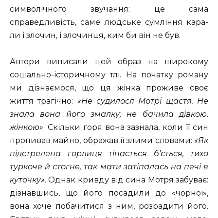
символічного звучання: це сама
справедливість, саме людське сумління кара-
ли і злочин, і злочинця, ким би він не був.
Автори виписали цей образ на широкому
соціально-історичному тлі. На початку роману
ми дізнаємося, що ця жінка проживе своє
життя трагічно:
«Не судилося Мотрі щастя. Не
знала вона його змалку; не бачила дівкою,
жінкою»
. Скільки горя вона зазнала, коли її син
пропивав майно, ображав її злими словами:
«Як
підстрелена горлиця тіпається б’ється,
тихо
туркоче й стогне, так мати затіпалась на печі в
куточку»
. Однак кривду від сина Мотря забуває:
дізнавшись, що його посадили до «чорної»,
вона хоче побачитися з ним, розрадити його.