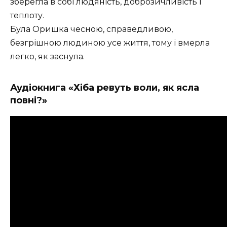
зберегла в собі людяність, доброзичливість і
теплоту.
Була Оришка чесною, справедливою,
безгрішною людиною усе життя, тому і вмерла
легко, як заснула.
Аудіокнига «Хіба ревуть воли, як ясла
повні?»