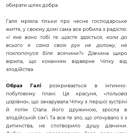
обирати шлях добра.
Галя мріяла тільки про чесне господарське
життя, у своєму домі сама все робила з радістю:
«І яке воно тобі те щастя здасться, коли до
всього я сама своїх рук не доложу, не
поклопочуся біля всячини?»
Дівчина щиро
вірила, що коханням відверне Чіпку від
злодійства.
Образ Галі
розкривається в інтимно-
побутовому плані. Ця красуня, «
польова
царівна
», що зачарувала Чіпку з першої зустрічі
й потім Стала його дружиною, зросла в
злодійській сім’ї. Та все те зло, що оточувало її з
дитинства, не спотворило душу дівчини.