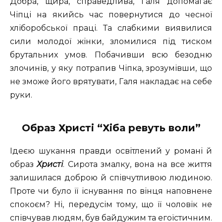
Добра, щира, справедлива, Галя допомагає
Чіпці на якийсь час повернутися до чесної
хліборобської праці. Та слабкими виявилися
сили молодої жінки, зломилися під тиском
брутальних умов. Побачивши всю безодню
злочинів, у яку потрапив Чіпка, зрозумівши, що
не зможе його врятувати, Галя накладає на себе
руки.
Образ Христі “Хіба ревуть воли”
Ідеєю шукання правди освітлений у романі й
образ
Христі
. Сирота змалку, вона на все життя
залишилася доброю й співчутливою людиною.
Проте чи було її існування по вінця наповнене
спокоєм? Ні, передусім тому, що її чоловік не
співчував людям, був байдужим та егоїстичним.