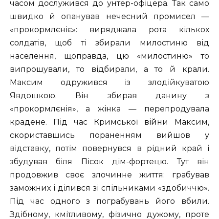
часом дослужився до унтер-офіцера. Так само
швидко й опанував нечесний промисел —
«прокормлєніє»: виряджала рота кількох
солдатів, щоб ті збирали милостиню від
населення, щоправда, цю «милостиню» то
випрошували, то відбирали, а то й крали.
Максим одружився із злодійкуватою
Явдошкою. Він збирав данину з
«прокормлєнія», а жінка — перепродувала
крадене. Під час Кримської війни Максим,
скориставшись пораненням вийшов у
відставку, потім повернувся в рідний край і
збудував біля Пісок дім-фортецю. Тут він
продовжив своє злочинне життя: грабував
заможних і ділився зі спільниками «здобиччю».
Під час одного з пограбувань його вбили.
Здібному, кмітливому, фізично дужому, проте