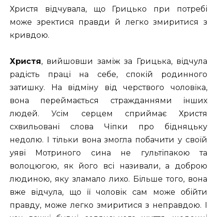
Христя відчувала, що Грицько при потребі
може зректися правди й легко змиритися з
кривдою.
Христя
, вийшовши заміж за Грицька, відчула
радість праці на себе, спокій родинного
затишку. На відміну від черствого чоловіка,
вона переймається стражданнями інших
людей. Усім серцем сприймає Христя
схвильовані слова Чіпки про бідняцьку
недолю. І тільки вона змогла побачити у своїй
уяві Мотриного сина не гультіпакою та
волоцюгою, як його всі називали, а доброю
людиною, яку зламало лихо. Більше того, вона
вже відчула, що її чоловік сам може обійти
правду, може легко змиритися з неправдою. І