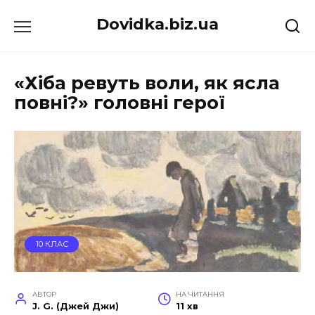
Перейти
Dovidka.biz.ua
до
вмісту
«Хіба ревуть воли, як ясла
повні?» головні герої
10 КЛАС
АВТОР
НА ЧИТАННЯ
J. G. (Джей Джи)
11 хв