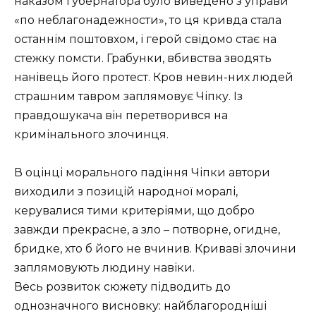
наказом губернатора було виведено з управи
«по неблагонадежности», то ця кривда стала
останнім поштовхом, і герой свідомо стає на
стежку помсти. Грабунки, вбивства зводять
нанівець його протест. Кров невин-них людей
страшним тавром заплямовує Чіпку. Із
правдошукача він перетворився на
кримінального злочинця.
В оцінці морального падіння Чіпки автори
виходили з позицій народної моралі,
керувалися тими критеріями, що добро
завжди прекрасне, а зло – потворне, огидне,
бридке, хто б його не вчинив. Криваві злочини
заплямовують людину навіки.
Весь розвиток сюжету підводить до
однозначного висновку: найблагородніші