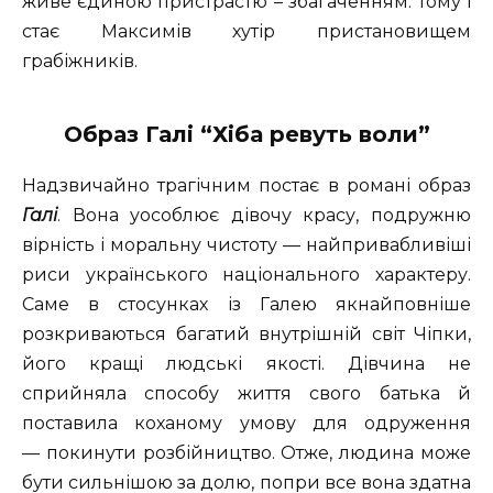
живе єдиною пристрастю – збагаченням. Тому і
стає Максимів хутір пристановищем
грабіжників.
Образ Галі “Хіба ревуть воли”
Надзвичайно трагічним постає в романі образ
Галі
. Вона уособлює дівочу красу, подружню
вірність і моральну чистоту — найпривабливіші
риси українського національного характеру.
Саме в стосунках із Галею якнайповніше
розкриваються багатий внутрішній світ Чіпки,
його кращі людські якості. Дівчина не
сприйняла способу життя свого батька й
поставила коханому умову для одруження
— покинути розбійництво. Отже, людина може
бути сильнішою за долю, попри все вона здатна