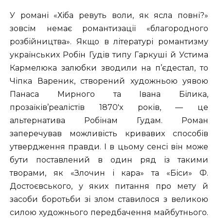
У романі «Хіба ревуть воли, як ясла повні?»
зовсім немає романтизації «благородного
розбійництва». Якщо в літературі романтизму
українських Робін Гудів типу Гаркуші й Устима
Кармелюка залюбки зводили на п’єдестал, то
Чіпка Вареник, створений художньою уявою
Панаса Мирного та Івана Білика,
прозаїків’реалістів 1870′х років, — це
альтернатива Робінам Гудам. Роман
заперечував можливість кривавих способів
утвердження правди. І в цьому сенсі він може
бути поставлений в один ряд із такими
творами, як «Злочин і кара» та «Біси» Ф.
Достоєвського, у яких питання про мету й
засоби боротьби зі злом ставилося з великою
силою художнього передбачення майбутнього.