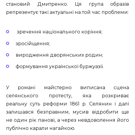
становий Дмитренко. Ця група образів
репрезентує такі актуальні на той час проблеми:
зречення національного коріння;
зросійщення;
виродження дворянських родин;
формування української буржуазії.
У романі майстерно виписана сцена
селянського протесту, яка розкриває
реальну суть реформи 1861 р. Селянин і далі
залишався безправним, мусив відробити ще
не один рік панові, а через невдоволення його
публічно карали нагайкою.