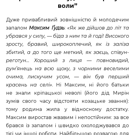
воли”
Дуже привабливий зовнішністю й молодечим
запалом
Максим Ґудзь
:
«Як же дійшов до літ та
убрався у силу, — біда з ним та й годі! Високого
зросту, бравий, широкоплечий, як із заліза
збитий, а до того ще меткий, як заєць, співун-
реготун… Хороший з лиця — повновидий,
рум’янець на всю щоку, з чорними веселими
очима, лискучим усом, — він був перший
красень на селі»
. Ні Максим, ні його батьки
не знали кріпацької неволі (його дід Мирін
зумів свого часу відстояти козацьке звання):
тому родина жила у відносному достатку.
Максим виростав жвавим і непостійним: за все
брався із запалом і швидко охолоджувався до
тієї чи іншої роботи. Найбільшою розвагою для