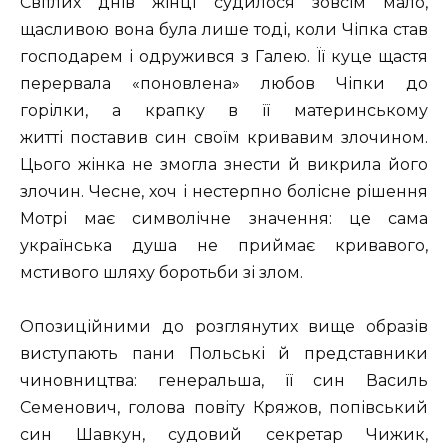
Світлих днів жінці судилося зовсім мало,
щасливою вона була лише тоді, коли Чіпка став
господарем і одружився з Галею. Її куце щастя
перервала «поновлена» любов Чіпки до
горілки, а крапку в її материнському
житті поставив син своїм кривавим злочином.
Цього жінка не змогла знести й викрила його
злочин. Чесне, хоч і нестерпно болісне рішення
Мотрі має символічне значення: це сама
українська душа не приймає кривавого,
мстивого шляху боротьби зі злом.
Опозиційними до розглянутих вище образів
виступають пани Польські й представники
чиновництва: генеральша, її син Василь
Семенович, голова повіту Кряжов, попівський
син Шавкун, судовий секретар Чижик,