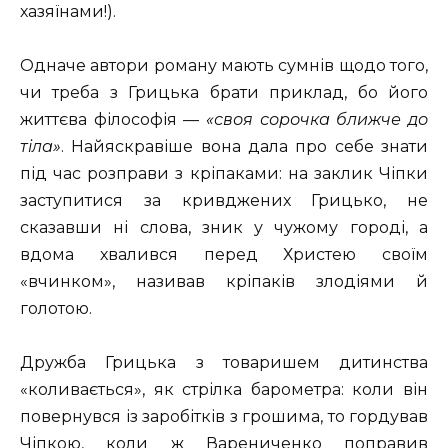
хазяїнами!).
Одначе автори роману мають сумнів щодо того,
чи треба з Грицька брати приклад, бо його
життєва філософія —
«своя сорочка ближче до
тіла»
. Найяскравіше вона дала про себе знати
під час розправи з кріпаками: на заклик Чіпки
заступитися за кривджених Грицько, не
сказавши ні слова, зник у чужому городі, а
вдома хвалився перед Христею своїм
«вчинком», називав кріпаків злодіями й
голотою.
Дружба Грицька з товаришем дитинства
«коливається», як стрілка барометра: коли він
повернувся із заробітків з грошима, то гордував
Чіпкою, коли ж Варениченко поправив