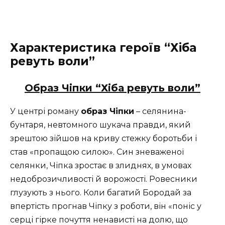
Характеристика героїв “Хіба
ревуть воли”
Образ Чіпки “Хіба ревуть воли”
У центрі роману
образ Чіпки
– селянина-
бунтаря, невтомного шукача правди, який
зрештою зійшов на криву стежку боротьби і
став «пропащою силою». Син зневаженої
селянки, Чіпка зростає в злиднях, в умовах
недоброзичливості й ворожості. Ровесники
глузують з нього. Коли багатий Бородай за
впертість прогнав Чіпку з роботи, він «поніс у
серці гірке почуття ненависті на долю, що