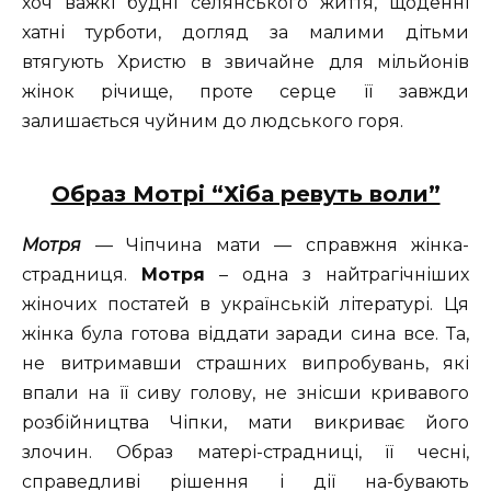
хоч важкі будні селянського життя, щоденні
хатні турботи, догляд за малими дітьми
втягують Христю в звичайне для мільйонів
жінок річище, проте серце її завжди
залишається чуйним до людського горя.
Образ Мотрі “Хіба ревуть воли”
Мотря
— Чіпчина мати — справжня жінка-
страдниця.
Мотря
– одна з найтрагічніших
жіночих постатей в українській літературі. Ця
жінка була готова віддати заради сина все. Та,
не витримавши страшних випробувань, які
впали на її сиву голову, не знісши кривавого
розбійництва Чіпки, мати викриває його
злочин. Образ матері-страдниці, її чесні,
справедливі рішення і дії на-бувають