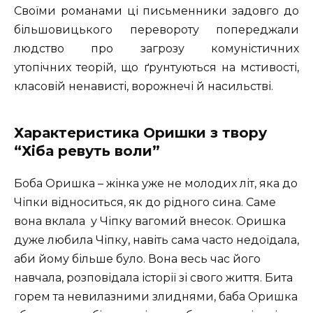
Своїми романами ці письменники задовго до
більшовицького перевороту попереджали
людство про загрозу комуністичних
утопічних теорій, що ґрунтуються на мстивості,
класовій ненависті, ворожнечі й насильстві.
Характеристика Оришки з твору
“Хіба ревуть воли”
Боба Оришка – жінка уже не молодих літ, яка до
Чіпки відноситься, як до рідного сина. Саме
вона вклала у Чіпку вагомий внесок. Оришка
дуже любила Чіпку, навіть сама часто недоїдала,
аби йому більше було. Вона весь час його
навчала, розповідала історії зі свого життя. Бита
горем та невилазними злиднями, баба Оришка