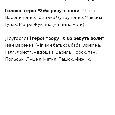
Головні герої “Хіба ревуть воли”:
Чіпка
Варениченко, Грицько Чупруненко, Максим
Ґудзь, Мотря Жуківна (Чіпчина мати).
Другорядні
герої твору “Хіба ревуть воли”
:
Іван Вареник (Чіпчин батько), баба Ориїпка,
Галя, Христя, Явдошка, Василь Порох, пани
Польські, Лушня, Матня, Пацюк, Чижик.