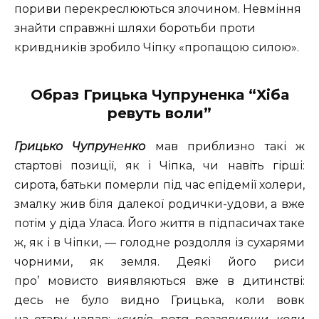
пориви перекреслюються злочином. Невміння
знайти справжні шляхи боротьби проти
кривдників зробило Чіпку «пропащою силою».
Образ Грицька Чупруненка “Хіба
ревуть воли”
Грицько Чупрун
е
нко
мав приблизно такі ж
стартові позиції, як і Чіпка, чи навіть гірші:
сирота, батьки померли під час епідемії холери,
змалку жив біля далекої родички-удови, а вже
потім у діда Уласа. Його життя в підпасичах таке
ж, як і в Чіпки, — голодне роздолля із сухарями
чорними, як земля. Деякі його риси
про’ мовисто виявляються вже в дитинстві:
десь не було видно Грицька, коли вовк