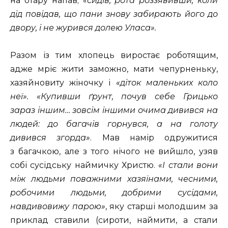
на отару напав;
«сидів, рота роззявивши, коли
дід повідав, що пани знову забирають його до
двору, і не журився долею Уласа».
Разом із тим хлопець виростає роботящим,
адже мріє жити заможно, мати чепурненьку,
хазяйновиту жіночку і
«діток маленьких коло
неї». «Купивши ґрунт, почув себе Грицько
зараз іншим… зовсім іншими очима дивився на
людей: до багачів горнувся, а на голоту
дивився згорда»
. Мав намір одружитися
з багачкою, але з того нічого не вийшло, узяв
собі сусідську наймичку Христю.
«І стали вони
між людьми поважними хазяїнами,
чесними,
робочими людьми, добрими сусідами,
навдивовижу парою»
, яку старші молодшим за
приклад ставили (сироти, наймити, а стали