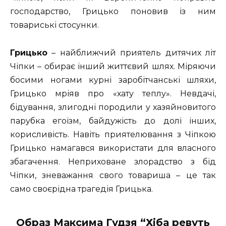
господарство, Грицько поновив із ним
товариські стосунки.
Грицько
– найближчий приятель дитячих літ
Чіпки – обирає інший життєвий шлях. Міряючи
босими ногами курні заробітчанські шляхи,
Грицько мріяв про «хату теплу». Невдачі,
бідування, злигодні породили у хазяйновитого
парубка егоїзм, байдужість до долі інших,
корисливість. Навіть приятелювання з Чіпкою
Грицько намагався використати для власного
збагачення. Неприховане злорадство з бід
Чіпки, зневажання свого товариша – це так
само своєрідна трагедія Грицька.
Образ Максима Гудзя “Хіба ревуть