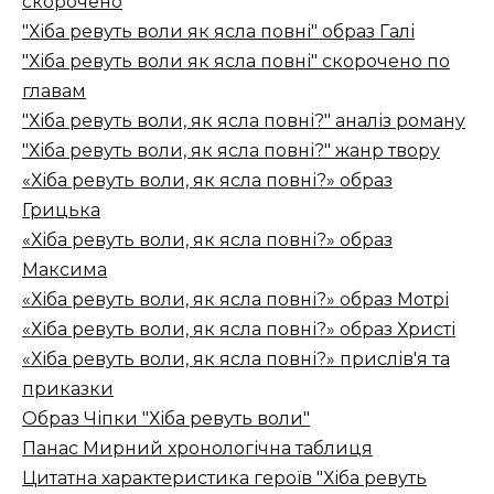
скорочено
"Хіба ревуть воли як ясла повні" образ Галі
"Хіба ревуть воли як ясла повні" скорочено по
главам
"Хіба ревуть воли, як ясла повні?" аналіз роману
"Хіба ревуть воли, як ясла повні?" жанр твору
«Хіба ревуть воли, як ясла повні?» образ
Грицька
«Хіба ревуть воли, як ясла повні?» образ
Максима
«Хіба ревуть воли, як ясла повні?» образ Мотрі
«Хіба ревуть воли, як ясла повні?» образ Христі
«Хіба ревуть воли, як ясла повні?» прислів'я та
приказки
Образ Чіпки "Хіба ревуть воли"
Панас Мирний хронологічна таблиця
Цитатна характеристика героїв "Хіба ревуть