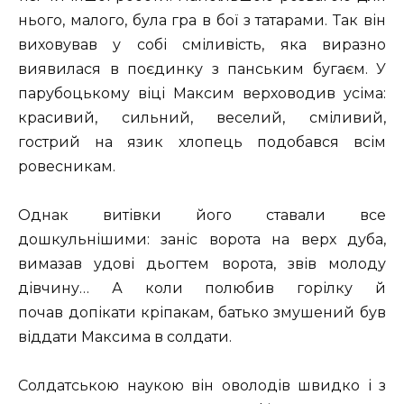
нього, малого, була гра в бої з татарами. Так він
виховував у собі сміливість, яка виразно
виявилася в поєдинку з панським бугаєм. У
парубоцькому віці Максим верховодив усіма:
красивий, сильний, веселий, сміливий,
гострий на язик хлопець подобався всім
ровесникам.
Однак витівки його ставали все
дошкульнішими: заніс ворота на верх дуба,
вимазав удові дьогтем ворота, звів молоду
дівчину… А коли полюбив горілку й
почав допікати кріпакам, батько змушений був
віддати Максима в солдати.
Солдатською наукою він оволодів швидко і з