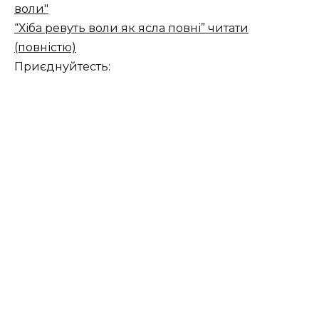
воли"
“Хіба ревуть воли як ясла повні” читати
(повністю)
Приєднуйтесть: