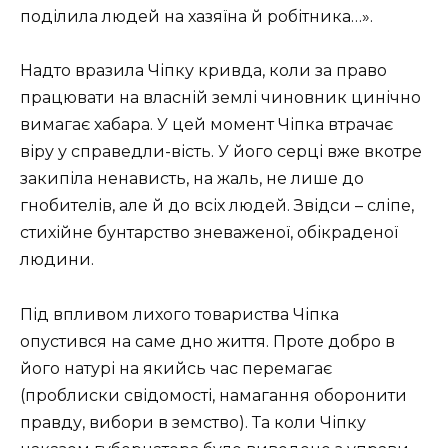
поділила людей на хазяїна й робітника…».
Надто вразила Чіпку кривда, коли за право
працювати на власній землі чиновник цинічно
вимагає хабара. У цей момент Чіпка втрачає
віру у справедли-вість. У його серці вже вкотре
закипіла ненависть, на жаль, не лише до
гнобителів, але й до всіх людей. Звідси – сліпе,
стихійне бунтарство зневаженої, обікраденої
людини.
Під впливом лихого товариства Чіпка
опустився на саме дно життя. Проте добро в
його натурі на якийсь час перемагає
(проблиски свідомості, намагання оборонити
правду, вибори в земство). Та коли Чіпку