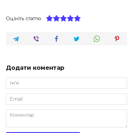
Оцініть статтю
Додати коментар
Ім'я
*
Email
*
Коментар