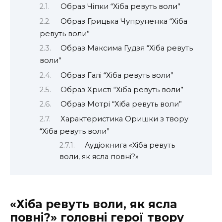
Образ Чіпки “Хіба ревуть воли”
Образ Грицька Чупруненка “Хіба
ревуть воли”
Образ Максима Гудзя “Хіба ревуть
воли”
Образ Галі “Хіба ревуть воли”
Образ Христі “Хіба ревуть воли”
Образ Мотрі “Хіба ревуть воли”
Характеристика Оришки з твору
“Хіба ревуть воли”
Аудіокнига «Хіба ревуть
воли, як ясла повні?»
«Хіба ревуть воли, як ясла
повні?» головні герої твору