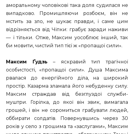
аморальному чоловікові така доля судилася не
випадково. Промишляючи розбоєм, він не
мстить за зло, не шукає правди, і саме цим
відрізняється від Чіпки: грабує заради наживи
— і тільки. Отже, Максим уособлює інший, так
би мовити, чистий тип тієї ж «пропащої сили».
Максим Ґудзь
– яскравий тип трагічної
особистості, «пропащої сили». Душа Максима
рвалася до енергійного діла, на широкий
простір. Казарма зламала його небуденну силу.
Максим страждав від безглуздої служби-
муштри. Горілка, до якої він звик, вимагала
грошей, і він не соромиться грабувати людей,
оббирати солдатів. Повернувшись через 30
років у село з грошима та «заслугами», Максим