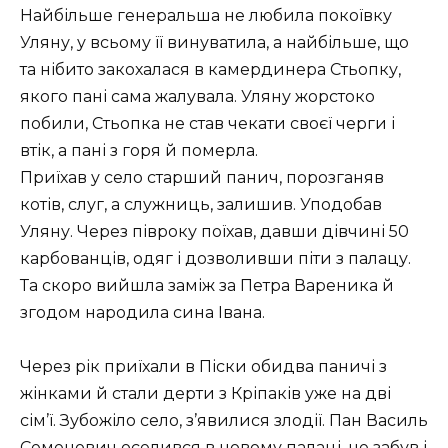
Найбільше генеральша не любила покоївку
Уляну, у всьому її винуватила, а найбільше, що
та нібито закохалася в камердинера Стьопку,
якого пані сама жалувала. Уляну жорстоко
побили, Стьопка не став чекати своєї черги і
втік, а пані з горя й померла.
Приїхав у село старший панич, порозганяв
котів, слуг, а служниць, залишив. Уподобав
Уляну. Через півроку поїхав, давши дівчині 50
карбованців, одяг і дозволивши піти з палацу.
Та скоро вийшла заміж за Петра Вареника й
згодом народила сина Івана.
Через рік приїхали в Піски обидва паничі з
жінками й стали дерти з Кріпаків уже на дві
сім’ї. Зубожіло село, з’явилися злодії. Пан Василь
Семенович оселився в новому палаці, не забув і