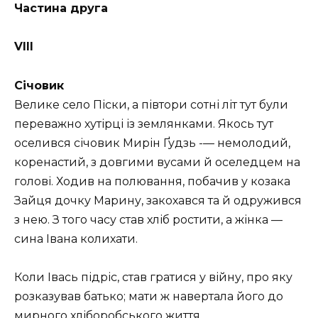
Частина друга
VIII
Січовик
Велике село Піски, а півтори сотні літ тут були
переважно хутірці із землянками. Якось тут
оселився січовик Мирін Ґудзь -— немолодий,
коренастий, з довгими вусами й оселедцем на
голові. Ходив на полювання, побачив у козака
Зайця дочку Марину, закохався та й одружився
з нею. З того часу став хліб ростити, а жінка —
сина Івана колихати.
Коли Івась підріс, став гратися у війну, про яку
розказував батько; мати ж навертала його до
мирного хліборобського життя.