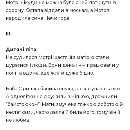
Мотрі нікуди не можна було очей поткнути із
сорому. Остапа віддали в москалі, а Мотря
народила сина Нечипора.
III
Дитячі літа
Не судилося Мотрі щастя, її з матір’ю стали
цуратися і люди. Вони день і ніч працювали у
полі та вдома, аде жили дуже бідно.
Баба Оришка бавила онука, розказувала казки.
А однолітки не дружили з Чіпкою, дражнили
“байстрюком”. Мати, змучена тяжкою роботою й
нестатками, часто лаяла й била його, тому він її
не любив.