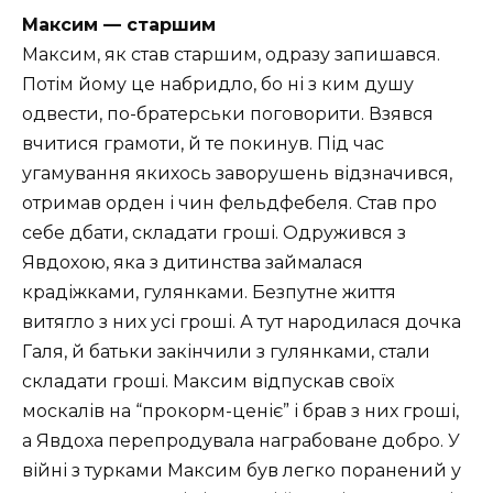
Максим — старшим
Максим, як став старшим, одразу запишався.
Потім йому це набридло, бо ні з ким душу
одвести, по-братерськи поговорити. Взявся
вчитися грамоти, й те покинув. Під час
угамування якихось заворушень відзначився,
отримав орден і чин фельдфебеля. Став про
себе дбати, складати гроші. Одружився з
Явдохою, яка з дитинства займалася
крадіжками, гулянками. Безпутне життя
витягло з них усі гроші. А тут народилася дочка
Галя, й батьки закінчили з гулянками, стали
складати гроші. Максим відпускав своїх
москалів на “прокорм-ценіє” і брав з них гроші,
а Явдоха перепродувала награбоване добро. У
війні з турками Максим був легко поранений у