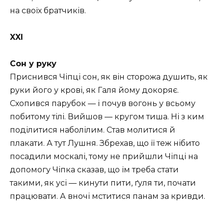
на своїх братчиків.
XXI
Сон у руку
Приснився Чіпці сон, як він сторожа душить, як
руки його у крові, як Галя йому докоряє.
Схопився парубок — і почув вогонь у всьому
побитому тілі. Вийшов — кругом тиша. Ні з ким
поділитися наболілим. Став молитися й
плакати. А тут Лушня. Збрехав, що її теж нібито
посадили москалі, тому не прийшли Чіпці на
допомогу Чіпка сказав, що їм треба стати
такими, як усі — кинути пити, ґуля ти, почати
працювати. А вночі мститися панам за кривди.