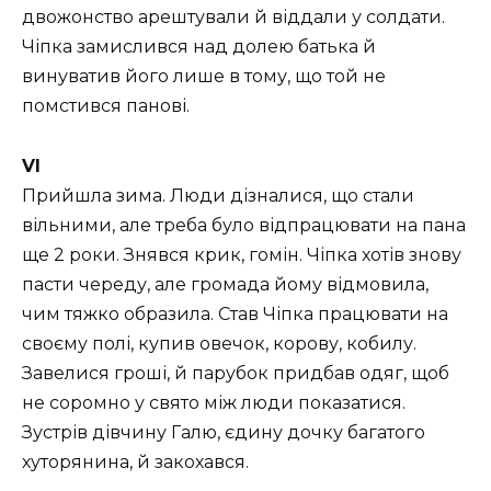
двожонство арештували й віддали у солдати.
Чіпка замислився над долею батька й
винуватив його лише в тому, що той не
помстився панові.
VI
Прийшла зима. Люди дізналися, що стали
вільними, але треба було відпрацювати на пана
ще 2 роки. Знявся крик, гомін. Чіпка хотів знову
пасти череду, але громада йому відмовила,
чим тяжко образила. Став Чіпка працювати на
своєму полі, купив овечок, корову, кобилу.
Завелися гроші, й парубок придбав одяг, щоб
не соромно у свято між люди показатися.
Зустрів дівчину Галю, єдину дочку багатого
хуторянина, й закохався.