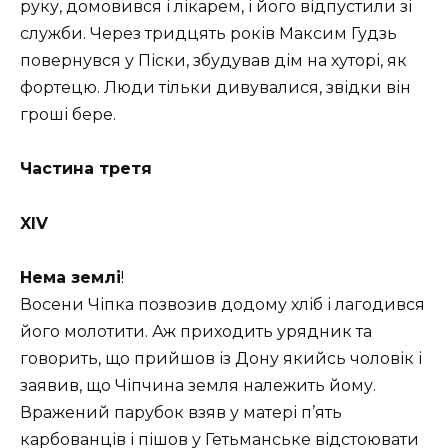
руку, домовився і лікарем, і його відпустили зі
служби. Через тридцять років Максим Гудзь
повернувся у Піски, збудував дім на хуторі, як
фортецю. Люди тільки дивувалися, звідки він
гроші бере.
Частина третя
XIV
Нема землі
!
Восени Чіпка позвозив додому хліб і лагодився
його молотити. Аж приходить урядник та
говорить, що прийшов із Дону якийсь чоловік і
заявив, що Чіпчина земля належить йому.
Вражений парубок взяв у матері п’ять
карбованців і пішов у Гетьманське відстоювати