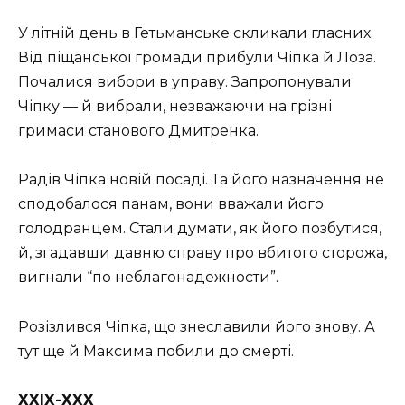
У літній день в Гетьманське скликали гласних.
Від піщанської громади прибули Чіпка й Лоза.
Почалися вибори в управу. Запропонували
Чіпку — й вибрали, незважаючи на грізні
гримаси станового Дмитренка.
Радів Чіпка новій посаді. Та його назначення не
сподобалося панам, вони вважали його
голодранцем. Стали думати, як його позбутися,
й, згадавши давню справу про вбитого сторожа,
вигнали “по неблагонадежности”.
Розізлився Чіпка, що знеславили його знову. А
тут ще й Максима побили до смерті.
ХХІХ-ХХХ