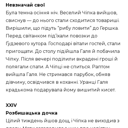
Невзначай свої
Була темна осіння ніч. Веселий Чіпка вийшов,
свиснув — до нього стали сходитися товариші.
Вирішили, що підуть “рибу ловити” до Гершка.
Перед світанком під’їхали повозки до
Ґудзевого хутора. Господарі вітали гостей, стали
пригощати. До столу підійшла Галя й побачила
Чіпку. Після вечері поділили вкрадені гроші й
полягали спати. А Чіпці не спиться. Раптом
вийшла Галя. Не стримався парубок, обняв
дівчину, освідчився в коханні. Уранці Галя
крадькома подарувала йому вишитий кисет.
XXIV
Розбишацька дочка
Цілий тиждень йшов дощ, і Чіпка не виходив з