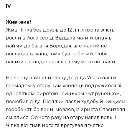
IV
Жив-жив!
Жив Чіпка без друзів до 12 літ, лихо та злість
росли в його серці. Віддала мати хлопця в
найми до багатія Бородая, але малий не
послухав хазяїна, тому був побитий. Побіг
палити господареві хлів, тому його вигнали.
На весну найняли Чіпку до діда Уласа пасти
громадську отару. Там хлопець подружився зі
однолітком, сиротою Грицьком Чупруненком,
полюбив діда. Підлітки пасли худобу й нищили
горобенят, бо вони, мовляв, із Христа Спасителя
сміялися. Одного разу на отару напав вовк, і
Чіпка відігнав його та врятував ягнятко.