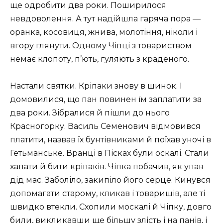
ще одробити два роки. Поширилося
невдоволення. А тут надійшла гаряча пора —
оранка, косовиця, жнива, молотіння, ніколи і
вгору глянути. Одному Чіпці з товариством
немає клопоту, п’ють, гуляють з краденого.
Настали святки. Кріпаки знову в шинок. І
домовилися, що пан повинен їм заплатити за
два роки. Зібралися й пішли до нього
Красногорку. Василь Семенович відмовився
платити, назвав їх бунтівниками й поїхав уночі в
Гетьманське. Вранці в Пісках були оскалі. Стали
хапати й бити кріпаків. Чіпка побачив, як упав
дід мас. Заболіло, закипіло його серце. Кинувся
допомагати старому, кликав і товаришів, але ті
швидко втекли. Схопили москалі й Чіпку, довго
били, викликавши ще більшу злість і на панів, і