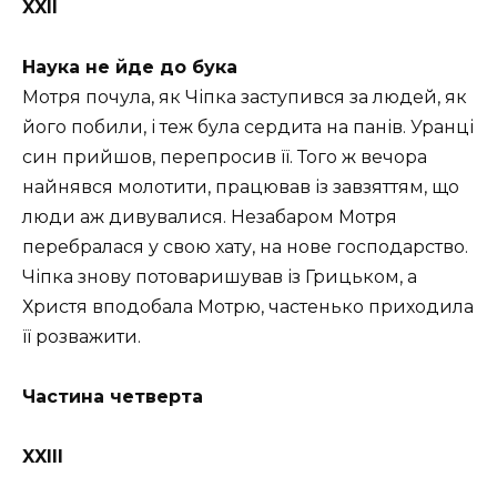
XXII
Наука не йде до бука
Мотря почула, як Чіпка заступився за людей, як
його побили, і теж була сердита на панів. Уранці
син прийшов, перепросив її. Того ж вечора
найнявся молотити, працював із завзяттям, що
люди аж дивувалися. Незабаром Мотря
перебралася у свою хату, на нове господарство.
Чіпка знову потоваришував із Грицьком, а
Христя вподобала Мотрю, частенько приходила
її розважити.
Частина четверта
XXIII