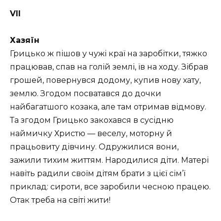
VII
Хазяїн
Грицько ж пішов у чужі краї на заробітки, тяжко
працював, спав на голій землі, їв на ходу. Зібрав
грошей, повернувся додому, купив нову хату,
землю. Згодом посватався до дочки
найбагатшого козака, але там отримав відмову.
Та згодом Грицько закохався в сусідню
наймичку Христю — веселу, моторну й
працьовиту дівчину. Одружилися вони,
зажили тихим життям. Народилися діти. Матері
навіть радили своїм дітям брати з цієї сім’ї
приклад: сироти, все заробили чесною працею.
Отак треба на світі жити!