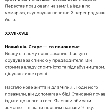
Перестав працювати на землі, а їздив по
ярмарках, скуповував полотно й перепродував
його.
ХХVІІ-ХVШ
Новий вік. Старе — то поновлене
Владу в цілому повіті захопив Шавкун і
орудував за спиною у предводителя. Він
отримав владу спритністю та підлабузництвом,
цінував лише гроші.
Настало нове життя й для Чіпки. Люди його
поважали, він допомагав у біді. Становий почав
їздити до нього в гості. Як стали обирати
земство — піщани першим назвали Чіпку.