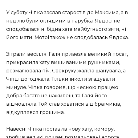
У суботу Чіпка заслав старостів до Максима, а в
неділю були оглядини в парубка. Явдосі не
сподобалася ні бідна хата майбутнього зятя, ні
його мати. Мотрі також не сподобалась Явдоха.
Зіграли весілля. Галя привезла великий посаг,
прикрасила хату вишиваними рушниками,
розмалювала піч. Свекруху жаліла шанувала, а
Чіпці догоджала. Тільки інколи згадували
минуле. Чіпка говорив, що чесною працею
добра багато не наживеш, та Галя його
відмовляла. Той став ховатися від братчиків,
відкуплявся грошима.
Навесні Чіпка поставив нову хату, комору,
зробив великі дощані розмальовані ворота.