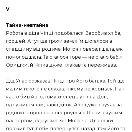
V
Тайна-невтайна
Робота в діда Чіпці подобалася. Заробив хліба,
грошей. А тут ще трохи землі їм дісталося в
спадщину від родича. Мотря повеселішала, аж
помолодшала. Та сталося горе — не стало баби
Оришки, й Чіпка дуже плакав та переживав.
Дід Улас розказав Чіпці про його батька. Той ще
малим нікого не слухав, нікому не корився. Пан
часто бив його, тому хлопець утік на Дон,
одружився там, завів діток. Але дуже скучав за
рідною стороною, повернувся в Піски з чужим
паспортом, одружився з Мотрею. Два роки
прожив тут, потім повернувся назад, там його за