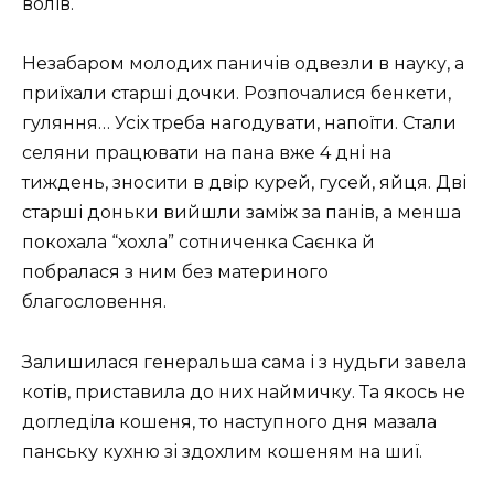
волів.
Незабаром молодих паничів одвезли в науку, а
приїхали старші дочки. Розпочалися бенкети,
гуляння… Усіх треба нагодувати, напоїти. Стали
селяни працювати на пана вже 4 дні на
тиждень, зносити в двір курей, гусей, яйця. Дві
старші доньки вийшли заміж за панів, а менша
покохала “хохла” сотниченка Саєнка й
побралася з ним без материного
благословення.
Залишилася генеральша сама і з нудьги завела
котів, приставила до них наймичку. Та якось не
догледіла кошеня, то наступного дня мазала
панську кухню зі здохлим кошеням на шиї.