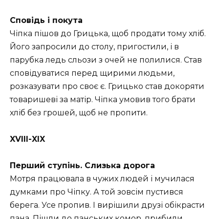
Сповідь і покута
Чіпка пішов до Грицька, щоб продати тому хліб.
Його запросили до столу, пригостили, і в
парубка ледь сльози з очей не полилися. Став
сповідуватися перед щирими людьми,
розказувати про своє є. Грицько став докоряти
товаришеві за матір. Чіпка умовив того брати
хліб без грошей, щоб не пропити.
XVIII-XIX
Перший ступінь. Слизька дорога
Мотря працювала в чужих людей і мучилася
думками про Чіпку. А той зовсім пустився
берега. Усе пропив. І вирішили друзі обікрасти
пана. Пішли до панських комор, прибили