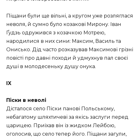
Піщани були ще вільні, а кругом уже розляглася
неволя, й сумно було козакові Мирону. Іван
Ґудзь одружився з козачкою Мотрею,
народилися в них сини: Максим, Василь та
Онисько. Дід часто розказував Максимові грізні
повісті про давні походи й удмухнув пал своєї
душі в молодесеньку душу онука.
IX
Піски в неволі
Дісталося село Піски панові Польському,
небагатому шляхтичеві за якісь заслуги перед
царицею. Приїхав він із жидком Лейбою,
оголосив, що село тепер його. Піщани загули,