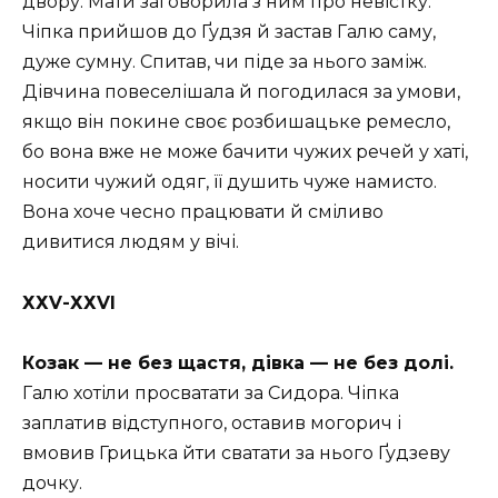
двору. Мати заговорила з ним про невістку.
Чіпка прийшов до Ґудзя й застав Галю саму,
дуже сумну. Спитав, чи піде за нього заміж.
Дівчина повеселішала й погодилася за умови,
якщо він покине своє розбишацьке ремесло,
бо вона вже не може бачити чужих речей у хаті,
носити чужий одяг, її душить чуже намисто.
Вона хоче чесно працювати й сміливо
дивитися людям у вічі.
ХХV-ХХVІ
Козак — не без щастя, дівка — не без долі.
Галю хотіли просватати за Сидора. Чіпка
заплатив відступного, оставив могорич і
вмовив Грицька йти сватати за нього Ґудзеву
дочку.