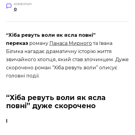
КОМЕНТАРІ
0
“Хіба ревуть воли як ясла повні”
переказ
роману
Панаса Мирного
та Івана
Білика нагадає драматичну історію життя
звичайного хлопця, який став злочинцем. Дуже
скорочено роман “Хіба ревуть воли” описує
головні події.
“Хіба ревуть воли як ясла
повні” дуже скорочено
І