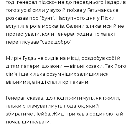
тоді генерал підскочив до переднього і вдарив
того з усієї сили у вухо й поїхав у Гетьманське,
розказав про “бунт”. Наступного дня у Піски
вступила рота москалів. Селяни злякалися й не
протестували, коли генерал ходив по хатах і
переписував “своє добро”.
Мирін Ґудзь не сидів на місці, роздобув собі й
дітям папери, що вони — вільні козаки. Так його
сім’я і ще кілька розумніших залишилися
вільними, а інші стали кріпаками.
Генерал сказав, що люди житимуть, як і жили,
тільки сплачуватимуть податок, який
збиратиме Лейба. Жид приїхав з родиною та й
почав шинкувати.