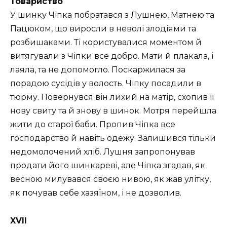
Товариство
У шинку Чіпка побратався з Лушнею, Матнею та
Пацюком, що виросли в неволі злодіями та
розбишаками. Ті користувалися моментом й
витягували з Чіпки все добро. Мати й плакала, і
лаяла, та не допомогло. Поскаржилася за
порадою сусідів у волость. Чіпку посадили в
тюрму. Повернувся він лихий на матір, схопив її
нову свиту та й знову в шинок. Мотря перейшла
жити до старої баби. Пропив Чіпка все
господарство й навіть одежу. Залишився тільки
недомолочений хліб. Лушня запропонував
продати його шинкареві, але Чіпка згадав, як
весною милувався своєю нивою, як жав улітку,
як почував себе хазяїном, і не дозволив.
XVII