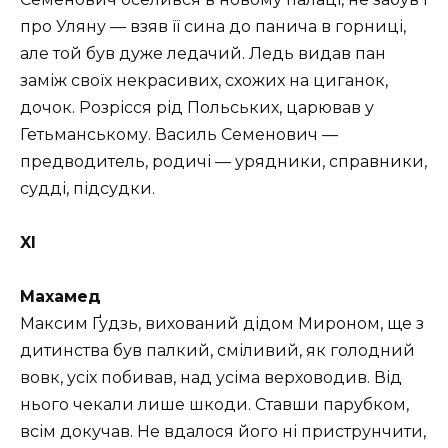
про Уляну — взяв її сина до панича в горниці,
але той був дуже ледачий. Ледь видав пан
заміж своїх некрасивих, схожих на циганок,
дочок. Розрісся рід Польських, царював у
Гетьманському. Василь Семенович —
предводитель, родичі — урядники, справники,
судді, підсудки.
XI
Махамед
Максим Ґудзь, вихований дідом Мироном, ще з
дитинства був палкий, сміливий, як голодний
вовк, усіх побивав, над усіма верховодив. Від
нього чекали лише шкоди. Ставши парубком,
всім докучав. Не вдалося його ні приструнчити,