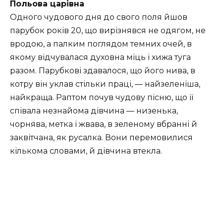
Польова царівна
Одного чудового дня до свого поля йшов
парубок років 20, що вирізнявся не одягом, не
вродою, а палким поглядом темних очей, в
якому відчувалася духовна міць і хижа туга
разом. Парубкові здавалося, що його нива, в
котру він уклав стільки праці, — найзеленіша,
найкраща. Раптом почув чудову пісню, що її
співала незнайома дівчина — низенька,
чорнява, метка і жвава, в зеленому вбранні й
заквітчана, як русалка. Вони перемовилися
кількома словами, й дівчина втекла.