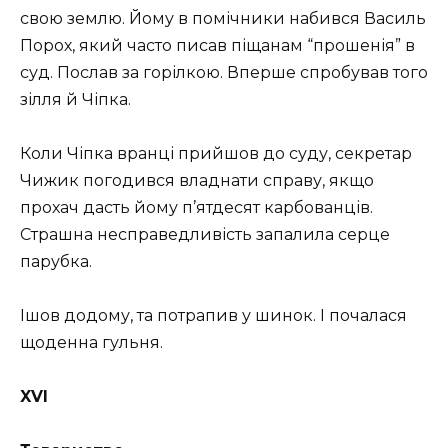
свою землю. Йому в помічники набився Василь
Порох, який часто писав піщанам “прошенія” в
суд. Послав за горілкою. Вперше спробував того
зілля й Чіпка.
Коли Чіпка вранці прийшов до суду, секретар
Чижик погодився владнати справу, якщо
прохач дасть йому п’ятдесят карбованців.
Страшна несправедливість запалила серце
парубка.
Ішов додому, та потрапив у шинок. І почалася
щоденна гульня.
XVI