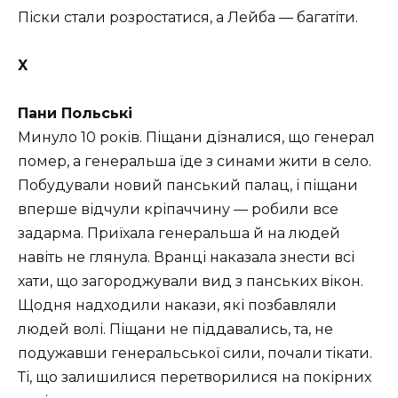
Піски стали розростатися, а Лейба — багатіти.
X
Пани Польські
Минуло 10 років. Піщани дізналися, що генерал
помер, а генеральша їде з синами жити в село.
Побудували новий панський палац, і піщани
вперше відчули кріпаччину — робили все
задарма. Приїхала генеральша й на людей
навіть не глянула. Вранці наказала знести всі
хати, що загороджували вид з панських вікон.
Щодня надходили накази, які позбавляли
людей волі. Піщани не піддавались, та, не
подужавши генеральської сили, почали тікати.
Ті, що залишилися перетворилися на покірних