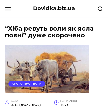
Перейти
Dovidka.biz.ua
до
вмісту
“Хіба ревуть воли як ясла
повні” дуже скорочено
СКОРОЧЕНО ТВОРИ
АВТОР
НА ЧИТАННЯ
J. G. (Джей Джи)
15 хв