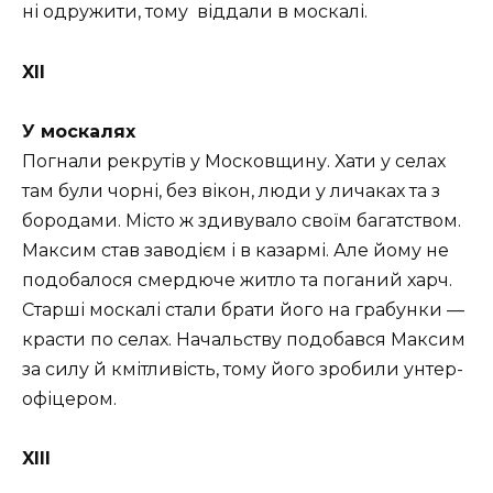
ні одружити, тому віддали в москалі.
XII
У москалях
Погнали рекрутів у Московщину. Хати у селах
там були чорні, без вікон, люди у личаках та з
бородами. Місто ж здивувало своїм багатством.
Максим став заводієм і в казармі. Але йому не
подобалося смердюче житло та поганий харч.
Старші москалі стали брати його на грабунки —
красти по селах. Начальству подобався Максим
за силу й кмітливість, тому його зробили унтер-
офіцером.
XIII