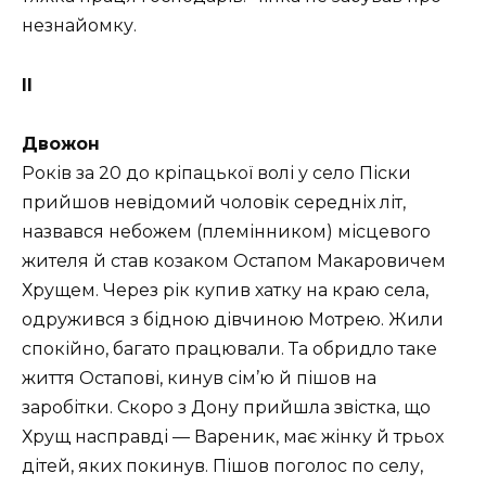
незнайомку.
II
Двожон
Років за 20 до кріпацької волі у село Піски
прийшов невідомий чоловік середніх літ,
назвався небожем (племінником) місцевого
жителя й став козаком Остапом Макаровичем
Хрущем. Через рік купив хатку на краю села,
одружився з бідною дівчиною Мотрею. Жили
спокійно, багато працювали. Та обридло таке
життя Остапові, кинув сім’ю й пішов на
заробітки. Скоро з Дону прийшла звістка, що
Хрущ насправді — Вареник, має жінку й трьох
дітей, яких покинув. Пішов поголос по селу,