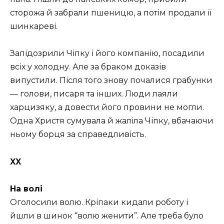
сторожа й забрали пшеницю, а потім продали її
шинкареві.
Запідозрили Чіпку і його компанію, посадили
всіх у холодну. Але за браком доказів
випустили. Після того знову почалися грабунки
— голови, писаря та інших. Люди лаяли
харцизяку, а довести його провини не могли.
Одна Христя сумувала й жаліла Чіпку, вбачаючи
ньому борця за справедливість.
XX
На волі
Оголосили волю. Кріпаки кидали роботу і
йшли в шинок “волю женити”. Але треба було