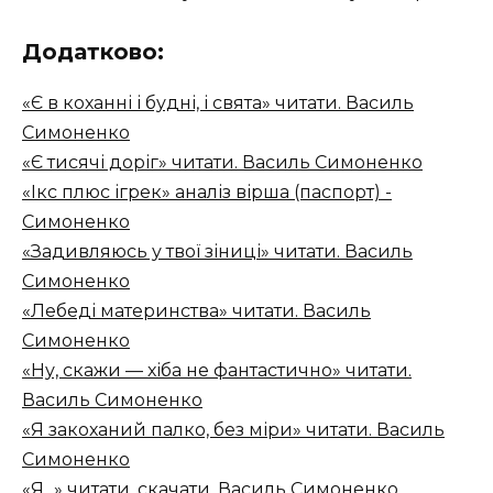
Додатково:
«Є в коханні і будні, і свята» читати. Василь
Симоненко
«Є тисячі доріг» читати. Василь Симоненко
«Ікс плюс ігрек» аналіз вірша (паспорт) -
Симоненко
«Задивляюсь у твої зіниці» читати. Василь
Симоненко
«Лебеді материнства» читати. Василь
Симоненко
«Ну, скажи — хіба не фантастично» читати.
Василь Симоненко
«Я закоханий палко, без міри» читати. Василь
Симоненко
«Я...» читати, скачати. Василь Симоненко