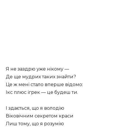
Я не заздрю уже нікому —
Де ще мудрих таких знайти?
Це ж мені стало вперше відомо:
Ікс плюс ігрек — це будеш ти.
І здається, що я володію
Віковічним секретом краси
Лиш тому, що я розумію