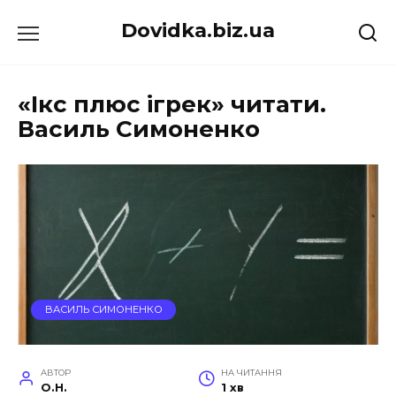
Перейти
Dovidka.biz.ua
до
вмісту
«Ікс плюс ігрек» читати.
Василь Симоненко
ВАСИЛЬ СИМОНЕНКО
АВТОР
НА ЧИТАННЯ
O.H.
1 хв