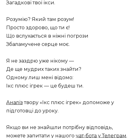
Загадкові твої ікси.
Розумію? Який там розум!
Просто здорово, що ти є!
Що вслухається в ніжні погрози
Збаламучене серце моє.
Я не заздрю уже нікому —
Де ще мудрих таких знайти?
Одному лиш мені відомо:
Ікс плюс ігрек — це будеш ти.
Аналіз
твору «Ікс плюс ігрек» допоможе у
підготовці до уроку.
Якщо ви не знайшли потрібну відповідь,
можете запитати у нашого
чат-бота у Телеграм
.