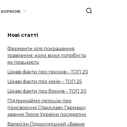
КОРИСНЕ
Нові статті
Ферменти для покращення
травлення: коли вони потрібні та
як працюють
Цікаві факти про геконів – ТОП 20
Цікаві факти про хімію – ТОП 25
Цікаві факти про бізонів – ТОП 20
Підтримаймо петицію про
присвоєння Станіславу Гармашу
звання Героя України посмертно
Валер’ян Підмогильний «Важке