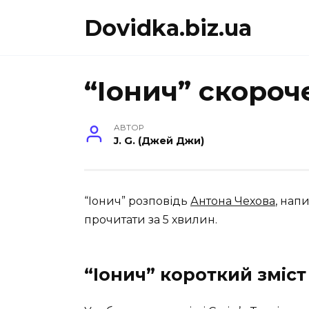
Перейти
Dovidka.biz.ua
до
вмісту
“Іонич” скороч
АВТОР
J. G. (Джей Джи)
“Іонич” розповідь
Антона Чехова
, нап
прочитати за 5 хвилин.
“Іонич” короткий зміст