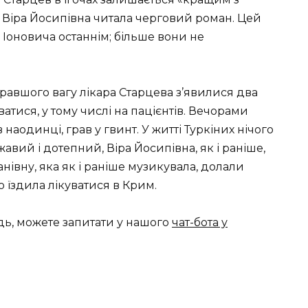
, Віра Йосипівна читала черговий роман. Цей
 Іоновича останнім; більше вони не
бравшого вагу лікара Старцева з’явилися два
ватися, у тому числі на пацієнтів. Вечорами
наодинці, грав у гвинт. У житті Туркіних нічого
авий і дотепний, Віра Йосипівна, як і раніше,
нівну, яка як і раніше музикувала, долали
о їздила лікуватися в Крим.
дь, можете запитати у нашого
чат-бота у