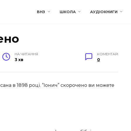
ВНЗ
ШКОЛА
АУДІОКНИГИ
ено
НА ЧИТАННЯ
КОМЕНТАРІ
3 хв
0
исана в 1898 році. “Іонич” скорочено ви можете