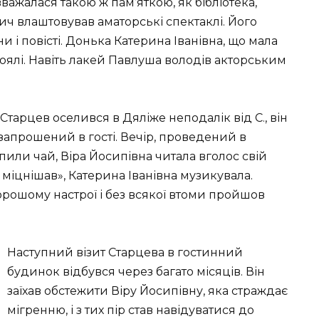
 вважалася такою ж пам’яткою, як бібліотека,
ович влаштовував аматорські спектаклі. Його
 і повісті. Донька Катерина Іванівна, що мала
оялі. Навіть лакей Павлуша володів акторським
тарцев оселився в Дяліже неподалік від С., він
запрошений в гості. Вечір, проведений в
или чай, Віра Йосипівна читала вголос свій
міцнішав», Катерина Іванівна музикувала.
орошому настрої і без всякої втоми пройшов
Наступний візит Старцева в гостинний
будинок відбувся через багато місяців. Він
заїхав обстежити Віру Йосипівну, яка страждає
мігренню, і з тих пір став навідуватися до