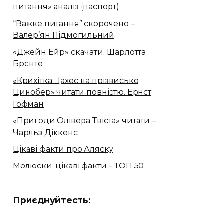
питання» аналіз (паспорт)
“Важке питання” скорочено –
Валер’ян Підмогильний
«Джейн Ейр» скачати. Шарлотта
Бронте
«Крихітка Цахес на прізвисько
Цинобер» читати повністю. Ернст
Гофман
«Пригоди Олівера Твіста» читати –
Чарльз Діккенс
Цікаві факти про Аляску
Молюски: цікаві факти – ТОП 50
Приєднуйтесть: