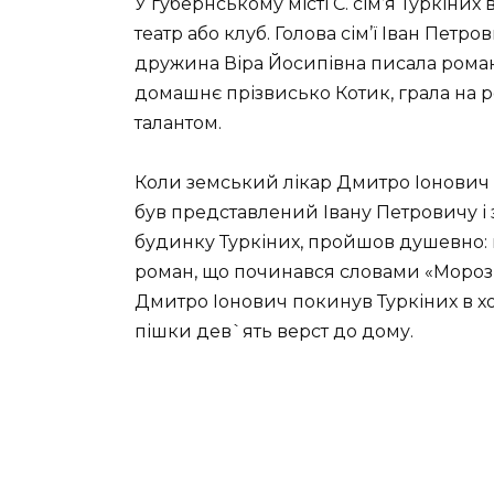
У губернському місті С. сім’я Туркіних
театр або клуб. Голова сім’ї Іван Петр
дружина Віра Йосипівна писала романи
домашнє прізвисько Котик, грала на р
талантом.
Коли земський лікар Дмитро Іонович С
був представлений Івану Петровичу і 
будинку Туркіних, пройшов душевно: п
роман, що починався словами «Мороз 
Дмитро Іонович покинув Туркіних в х
пішки дев`ять верст до дому.