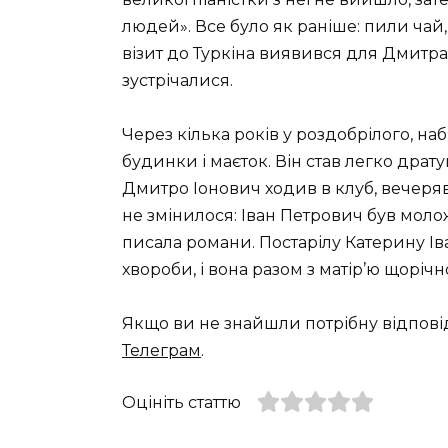
людей». Все було як раніше: пили чай
візит до Туркіна виявився для Дмитра
зустрічалися.
Через кілька років у роздобрілого, на
будинки і маєток. Він став легко драту
Дмитро Іонович ходив в клуб, вечеряв 
не змінилося: Іван Петрович був молож
писала романи. Постарілу Катерину Іва
хвороби, і вона разом з матір’ю щорічн
Якщо ви не знайшли потрібну відпові
Телеграм
.
Оцініть статтю