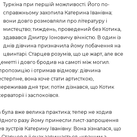
Туркіна при першій можливості. Його по-
справжньому захопила Катерина Іванівна;
вони довго розмовляли про літературу і
мистецтво; тиждень, проведений без Котика,
здавався Дмитру Іоновичу вічністю. В один із
днів дівчина призначила йому побачення на
цвинтарі. Старцев розумів, що це жарт, але все
еметті і довго бродив на самоті між могил.
 пропозицію і отримав відмову: дівчина
нестерпне, вона хоче стати артисткою,
ереживав дня три; потім дізнався, що Котик
рваторії і заспокоївся.
 була вже велика практика; тепер не ходив
. Одного разу йому принесли лист-запрошення
в зустрів Катерину Іванівну. Вона зізналася, що
е Старцев в її очах залишається «кращим з