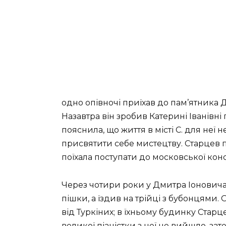
одно опівночі приїхав до пам’ятника Д
Назавтра він зробив Катерині Іванівні
пояснила, що життя в місті С. для неї 
присвятити себе мистецтву. Старцев п
поїхала поступати до московської консе
Через чотири роки у Дмитра Іоновича
пішки, а їздив на трійці з бубонцями
від Туркіних; в їхньому будинку Старце
великої піаністки з неї не вийшло, зат