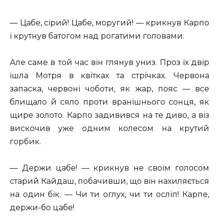
— Цабе, сірий! Цабе, моругий! — крикнув Карпо
і крутнув батогом над рогатими головами.
Але саме в той час він глянув униз. Проз їх двір
ішла Мотря в квітках та стрічках. Червона
запаска, червоні чоботи, як жар, пояс — все
блищало й сяло проти вранішнього сонця, як
щире золото. Карпо задивився на те диво, а віз
вискочив уже одним колесом на крутий
горбик.
— Держи цабе! — крикнув не своїм голосом
старий Кайдаш, побачивши, що він нахиляється
на один бік. — Чи ти оглух, чи ти осліп! Карпе,
держи-бо цабе!