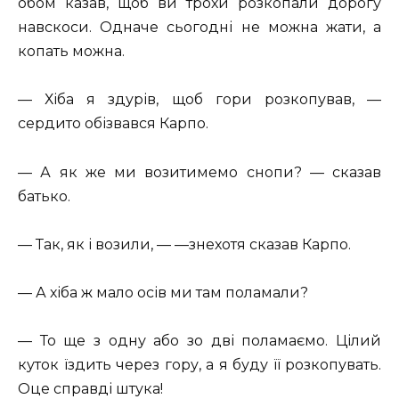
обом казав, щоб ви трохи розкопали дорогу
навскоси. Одначе сьогодні не можна жати, а
копать можна.
— Хіба я здурів, щоб гори розкопував, —
сердито обізвався Карпо.
— А як же ми возитимемо снопи? — сказав
батько.
— Так, як і возили, — —знехотя сказав Карпо.
— А хіба ж мало осів ми там поламали?
— То ще з одну або зо дві поламаємо. Цілий
куток їздить через гору, а я буду її розкопувать.
Оце справді штука!