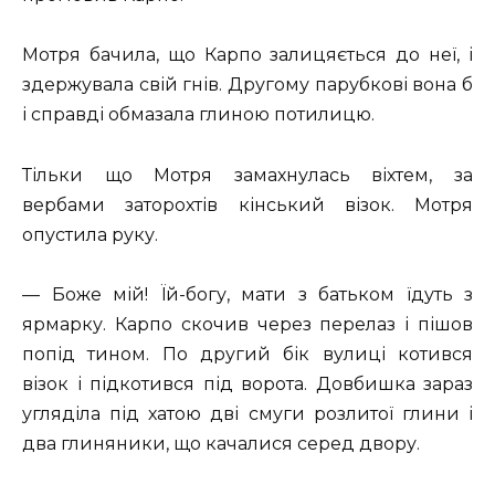
Мотря бачила, що Карпо залицяється до неї, і
здержувала свій гнів. Другому парубкові вона б
і справді обмазала глиною потилицю.
Тільки що Мотря замахнулась віхтем, за
вербами заторохтів кінський візок. Мотря
опустила руку.
— Боже мій! Їй-богу, мати з батьком їдуть з
ярмарку. Карпо скочив через перелаз і пішов
попід тином. По другий бік вулиці котився
візок і підкотився під ворота. Довбишка зараз
угляділа під хатою дві смуги розлитої глини і
два глиняники, що качалися серед двору.