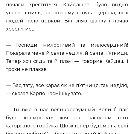
почали хреститься. Кайдашеві було видко
увесь шпиль, на котрому стояла церква, всіх
людей коло церкви. Він зняв шапку і почав
хреститись.
— Господи милостивий та милосердний!
Покарала мене й свята неділя, й свята п’ятниця.
Тепер хоч сядь та й плач! — говорив Кайдаш і
трохи не плакав.
— Вас, тату, все карає як не п’ятниця, так неділя,
— сказав Карпо насмішкувато.
— Ти вже в нас великорозумний. Коли б пак
було копирснуть хоч раз заступом того
каторжного горбика! Що ж тепер будемо на світі
божому робити? — бідкався старий Кайдаш.