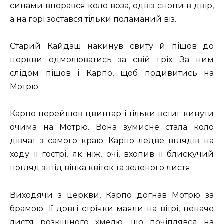
синами впорався коло воза, одвіз снопи в двір,
а на горі зостався тільки поламаний віз.
Старий Кайдаш накинув свиту й пішов до
церкви одмолюватись за свій гріх. За ним
слідом пішов і Карпо, щоб подивитись на
Мотрю.
Карпо перейшов цвинтар і тільки встиг кинути
очима на Мотрю. Вона зумисне стала коло
дівчат з самого краю. Карпо ледве вглядів на
ходу її гострі, як ніж, очі, вхопив її блискучий
погляд з-під вінка квіток та зеленого листя.
Виходячи з церкви, Карпо догнав Мотрю за
брамою. Її довгі стрічки маяли на вітрі, неначе
листя розкішного хмелю, що почіплявся на