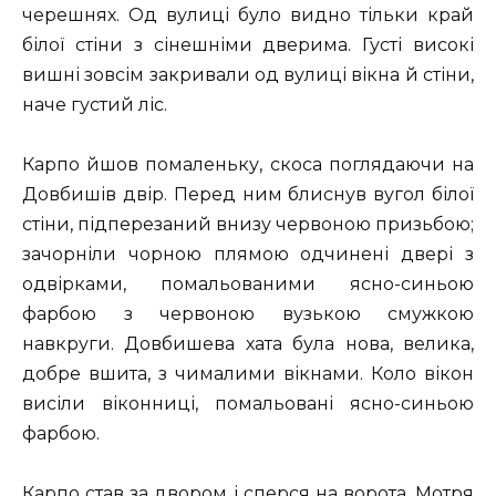
черешнях. Од вулиці було видно тільки край
білої стіни з сінешніми дверима. Густі високі
вишні зовсім закривали од вулиці вікна й стіни,
наче густий ліс.
Карпо йшов помаленьку, скоса поглядаючи на
Довбишів двір. Перед ним блиснув вугол білої
стіни, підперезаний внизу червоною призьбою;
зачорніли чорною плямою одчинені двері з
одвірками, помальованими ясно-синьою
фарбою з червоною вузькою смужкою
навкруги. Довбишева хата була нова, велика,
добре вшита, з чималими вікнами. Коло вікон
висіли віконниці, помальовані ясно-синьою
фарбою.
Карпо став за двором і сперся на ворота. Мотря