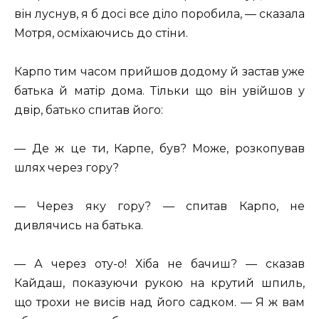
він луснув, я б досі все діло поробила, — сказала
Мотря, осміхаючись до стіни.
Карпо тим часом прийшов додому й застав уже
батька й матір дома. Тільки що він увійшов у
двір, батько спитав його:
— Де ж це ти, Карпе, був? Може, розкопував
шлях через гору?
— Через яку гору? — спитав Карпо, не
дивлячись на батька.
— А через оту-о! Хіба не бачиш? — сказав
Кайдаш, показуючи рукою на крутий шпиль,
що трохи не висів над його садком. — Я ж вам