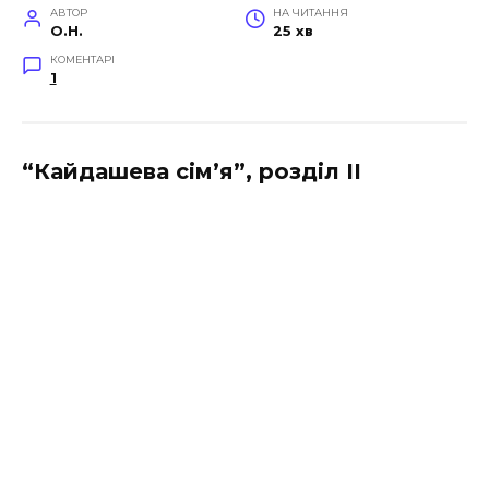
АВТОР
НА ЧИТАННЯ
O.H.
25 хв
КОМЕНТАРІ
1
“Кайдашева сiм’я”, розділ II