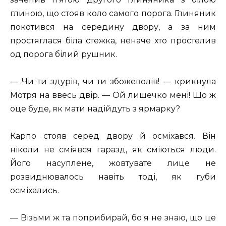
глиною, що стояв коло самого порога. Глиняник
покотився на середину двору, а за ним
простяглася біла стежка, неначе хто простелив
од порога білий рушник.
— Чи ти здурів, чи ти збожеволів! — крикнула
Мотря на ввесь двір. — Ой лишечко мені! Що ж
оце буде, як мати надійдуть з ярмарку?
Карпо стояв серед двору й осміхався. Він
ніколи не сміявся гаразд, як сміються люди.
Його насуплене, жовтувате лице не
розвиднювалось навіть тоді, як губи
осміхались.
— Візьми ж та поприбирай, бо я не знаю, що це