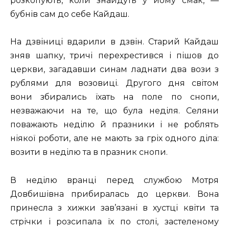
розкопують, коли знайдуть у йому смак, —
бубнів сам до себе Кайдаш.
На дзвіниці вдарили в дзвін. Старий Кайдаш
зняв шапку, тричі перехрестився і пішов до
церкви, загадавши синам ладнати два вози з
рублями для возовиці. Другого дня світом
вони збирались їхать на поле по снопи,
незважаючи на те, що була неділя. Селяни
поважають неділю й празники і не роблять
ніякої роботи, але не мають за гріх одного діла:
возити в неділю та в празник снопи.
В неділю вранці перед службою Мотря
Довбишівна прибиралась до церкви. Вона
принесла з хижки зав’язані в хустці квіти та
стрічки і розсипала їх по столі, застеленому