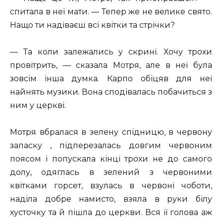
спитала в неї мати. — Тепер же не велике свято.
Нащо ти надіваєш всі квітки та стрічки?
— Та коли залежались у скрині. Хочу трохи
провітрить, — сказала Мотря, але в неї була
зовсім інша думка. Карпо обіцяв для неї
найнять музики. Вона сподівалась побачиться з
ним у церкві.
Мотря вбралася в зелену спідницю, в червону
запаску , підперезалась довгим червоним
поясом і попускала кінці трохи не до самого
долу, одяглась в зелений з червоними
квітками горсет, взулась в червоні чоботи,
наділа добре намисто, взяла в руки білу
хусточку та й пішла до церкви. Вся її голова аж