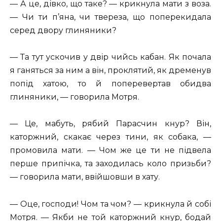
— А це, дівко, що таке? — крикнула мати з воза.
— Чи ти п’яна, чи твереза, що поперекидала
серед двору глиняники?
— Та тут ускочив у двір чийсь кабан. Як почала
я ганяться за ним а він, проклятий, як дременув
попід хатою, то й поперевертав обидва
глиняники, — говорила Мотря.
— Це, мабуть, рябий Парасчин кнур? Він,
каторжний, скакає через тини, як собака, —
промовила мати. — Чом же це ти не підвела
перше припічка, та заходилась коло призьби?
— говорила мати, ввійшовши в хату.
— Оце, господи! Чом та чом? — крикнула й собі
Мотря. — Якби не той каторжний кнур, бодай