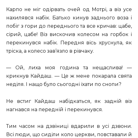
Карпо не міг одірвать очей од Мотрі, а віз усе
нахилявся набік. Батько кинув заднього воза і
побіг з гори до переднього та все кричав: цабе,
сірий, цабе! Віз вискочив колесом на горбок і
перекинувся набік. Передня вісь хруснула, як
тріска, а колесо зав’язло в рівчаку.
— Ой, лиха моя година та нещаслива! —
крикнув Кайдаш. — Це ж мене покарала свята
неділя. І нащо було сьогодні їхати по снопи?
Не встиг Кайдаш набідкаться, як задній віз
нагнався на передній і перекинувся.
Тим часом на дзвіниці вдарили в усі дзвони.
Всі люди, що сиділи коло церкви, повставали й