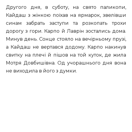
Другого дня, в суботу, на свято паликопи,
Кайдаш з жінкою поїхав на ярмарок, звелівши
синам забрать заступи та розкопать трохи
дорогу з гори. Карпо й Лаврін зостались дома.
Минув день. Сонце стояло на вечірньому прузі,
а Кайдаш не вертався додому. Карпо накинув
свитку на плечі й пішов на той куток, де жила
Мотря Довбишівна. Од учорашнього дня вона
не виходила в його з думки.