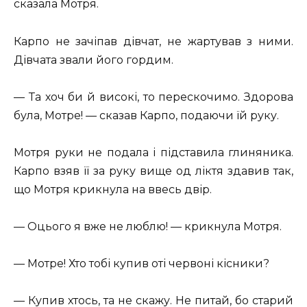
сказала Мотря.
Карпо не зачіпав дівчат, не жартував з ними.
Дівчата звали його гордим.
— Та хоч би й високі, то перескочимо. Здорова
була, Мотре! — сказав Карпо, подаючи їй руку.
Мотря руки не подала і підставила глиняника.
Карпо взяв її за руку вище од ліктя здавив так,
що Мотря крикнула на ввесь двір.
— Оцього я вже не люблю! — крикнула Мотря.
— Мотре! Хто тобі купив оті червоні кісники?
— Купив хтось, та не скажу. Не питай, бо старий