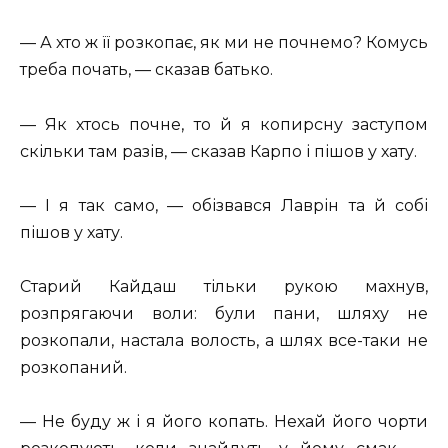
— А хто ж її розкопає, як ми не почнемо? Комусь
треба почать, — сказав батько.
— Як хтось почне, то й я копирсну заступом
скільки там разів, — сказав Карпо і пішов у хату.
— І я так само, — обізвався Лаврін та й собі
пішов у хату.
Старий Кайдаш тільки рукою махнув,
розпрягаючи воли: були пани, шляху не
розкопали, настала волость, а шлях все-таки не
розкопаний.
— Не буду ж і я його копать. Нехай його чорти