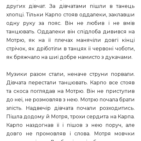
других дівчат. За дівчатами пішли в танець
хлопці. Тільки Карпо стояв оддалеки, заклавши
одну руку за пояс. Він не любив і не вмів
танцювать. Оддалеки він спідлоба дивився на
Мотрю, як на її плечах манячіли довгі кінці
стрічок, як дріботіли в танцях її червоні чоботи,
як бряжчало на шиї добре намисто з дукачами.
Музики разом стали, неначе струни порвали.
Дівчата перестали танцювать. Карпо все стояв
та скоса поглядав на Мотрю. Він не приступив
до неї, не розмовляв з нею. Мотрю почала брати
злість. Надвечір дівчата почали розходитись.
Пішла додому й Мотря, трохи сердита на Карпа.
Карпо наздогнав її і пішов з нею поруч, але
довго не промовляв і слова. Мотря мовчки