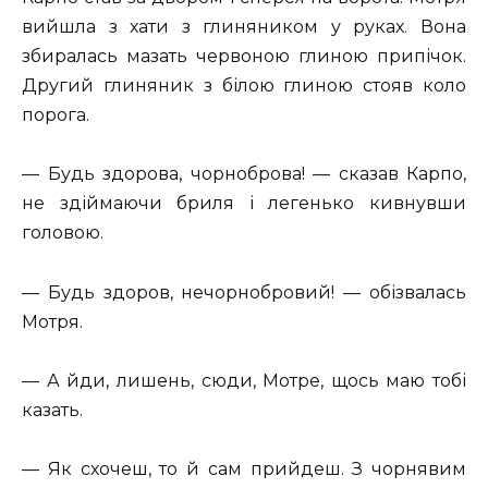
вийшла з хати з глиняником у руках. Вона
збиралась мазать червоною глиною припічок.
Другий глиняник з білою глиною стояв коло
порога.
— Будь здорова, чорноброва! — сказав Карпо,
не здіймаючи бриля і легенько кивнувши
головою.
— Будь здоров, нечорнобровий! — обізвалась
Мотря.
— А йди, лишень, сюди, Мотре, щось маю тобі
казать.
— Як схочеш, то й сам прийдеш. З чорнявим