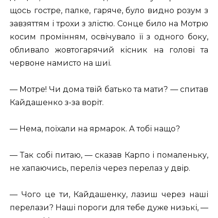
щось гостре, палке, гаряче, було видно розум з
завзяттям і трохи з злістю. Сонце било на Мотрю
косим промінням, освічувало її з одного боку,
обливало жовтогарячий кісник на голові та
червоне намисто на шиї.
— Мотре! Чи дома твій батько та мати? — спитав
Кайдашенко з-за воріт.
— Нема, поїхали на ярмарок. А тобі нащо?
— Так собі питаю, — сказав Карпо і помаленьку,
не хапаючись, переліз через перелаз у двір.
— Чого це ти, Кайдашенку, лазиш через наші
перелази? Наші пороги для тебе дуже низькі, —