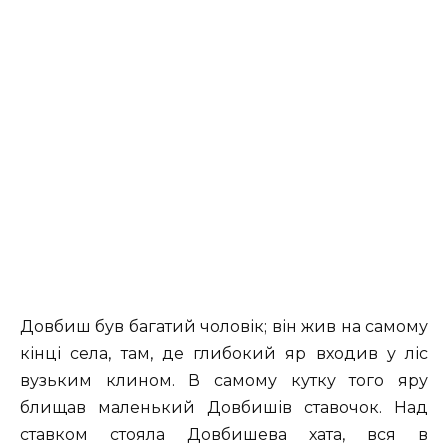
Довбиш був багатий чоловік; він жив на самому
кінці села, там, де глибокий яр входив у ліс
вузьким клином. В самому кутку того яру
блищав маленький Довбишів ставочок. Над
ставком стояла Довбишева хата, вся в