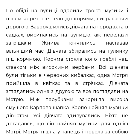
По обіді на вулиці вдарили троїсті музики і
пішли через все село до корчми, виграваючи
дорогою. Заворушились дівчата на городах та в
садках, висипались на вулицю, аж перелази
затріщали. Жнива кінчились, наставав
вільніший час. Дівчата збирались на гулянку
під корчмою. Корчма стояла коло греблі над
ставком між високими вербами. Всі дівчата
були тільки в червоних кибалках, одна Мотря
прийшла в квітках та в стрічках. Дівчата
зглядались одна з другою та все поглядали на
Мотрю. Між парубками зачорніла висока
смушева Карпова шапка. Карпо найняв музики
дівчатам. Усі дівчата здивувались. Ніхто не
догадавсь, що він найняв музики для однієї
Мотрі. Мотря пішла у танець і повела за собою