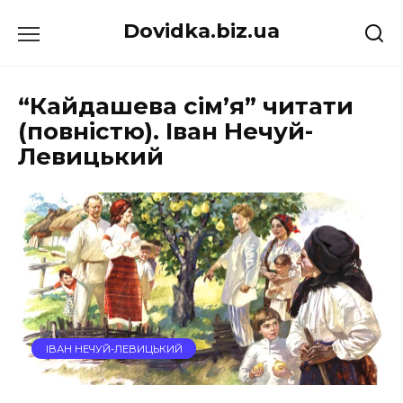
Перейти
Dovidka.biz.ua
до
вмісту
“Кайдашева сiм’я” читати
(повністю). Іван Нечуй-
Левицький
ІВАН НЕЧУЙ-ЛЕВИЦЬКИЙ