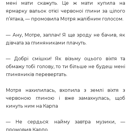
мені мати скажуть. Це ж мати купила на
ярмарку вальок отієї червоної глини за цілого
п’ятака, — промовила Мотря жалібним голосом.
— Ану, Мотре, заплач! Я ще зроду не бачив, як
дівчата за глиняниками плачуть.
— Добрі смішки! Як візьму оцього віхтя та
обмажу тобі голову, то ти більше не будеш мені
глиняників перевертать.
Мотря нахилилась, вхопила з землі віхтя з
червоною глиною і вже замахнулась, щоб
кинуть ним на Карпа
— Не сердься: найму завтра музики, —
промовив Карпо.