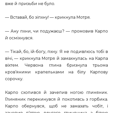
вже й призьби не було.
— Вставай, бо зіпхну! — крикнула Мотря.
— Ану пхни, чи подужаєш? — промовив Карпо
й осміхнувся.
— Тікай, бо, їй-богу, пхну. Я не подивлюсь тобі в
вічі, — крикнула Мотря й замахнулась на Карпа
віхтем. Червона глина бризнула трьома
кров’яними крапельками на білу Карпову
сорочку.
Карпо схопився й зачепив ногою глиняник.
Глиняник перекинувся й покотивсь з горбика.
Карпо обернувся, щоб не замазать чобіт, і
зачепив п’ятою другого глиняника з білою