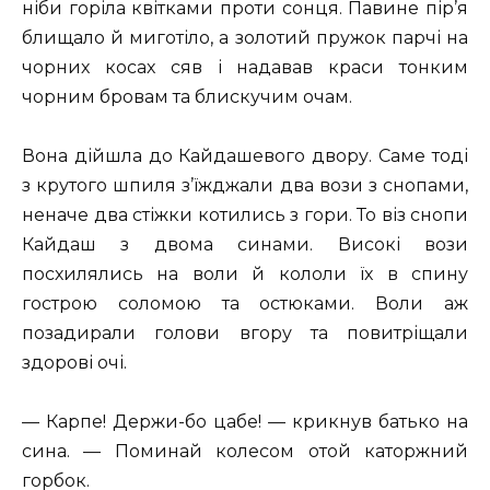
ніби горіла квітками проти сонця. Павине пір’я
блищало й миготіло, а золотий пружок парчі на
чорних косах сяв і надавав краси тонким
чорним бровам та блискучим очам.
Вона дійшла до Кайдашевого двору. Саме тоді
з крутого шпиля з’їжджали два вози з снопами,
неначе два стіжки котились з гори. То віз снопи
Кайдаш з двома синами. Високі вози
посхилялись на воли й кололи їх в спину
гострою соломою та остюками. Воли аж
позадирали голови вгору та повитріщали
здорові очі.
— Карпе! Держи-бо цабе! — крикнув батько на
сина. — Поминай колесом отой каторжний
горбок.