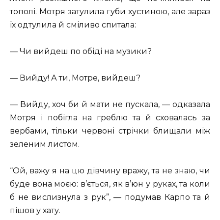
тополі. Мотря затулила губи хустиною, але зараз
їх одтулила й сміливо спитала:
— Чи вийдеш по обіді на музики?
— Вийду! А ти, Мотре, вийдеш?
— Вийду, хоч би й мати не пускала, — одказала
Мотря і побігла на греблю та й сховалась за
вербами, тільки червоні стрічки блищали між
зеленим листом.
“Ой, важу я на цю дівчину вражу, та не знаю, чи
буде вона моєю: в’ється, як в’юн у руках, та коли
б не вислизнула з рук”, — подумав Карпо та й
пішов у хату.