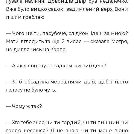
лузала насіння. Довбишів двір був недалечко.
Вже було видко садок і задимлений верх. Вони
пішли греблею.
— Чого це ти, парубоче, слідком ідеш за мною?
Мати вглядить та ще й вилає, — сказала Мотря,
не дивлячись на Карпа.
— А як я свисну за садком, чи вийдеш?
— Я б обсадила черешнями двір, щоб і твого
голосу не було чуть.
— Чому ж так?
— Хто тебе знає, чи ти гордий, чи ти пишний, чи
гордо несешся? Я не знаю, чи ти мене вірно