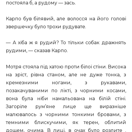
постояла б, а рудому — зась.
Карпо був білявий, але волосся на його голові
звершечку було трохи рудувате.
— А хіба ж я рудий? То тільки собак дражнять
рудими, — сказав Карпо.
Мотря стояла під хатою проти білої стіни. Висока
на зріст, рівна станом, але не дуже тонка, з
кремезними ногами, з рукавами,
позакачуваними по лікті, з чорними косами,
вона була ніби намальована на білій стіні.
Загоріле рум’яне лице ще виразніше
малювалось з чорними тонкими бровами, з
темними блискучими, як терен, облитий
дощем, очима. В лиці, в очах було розлите .