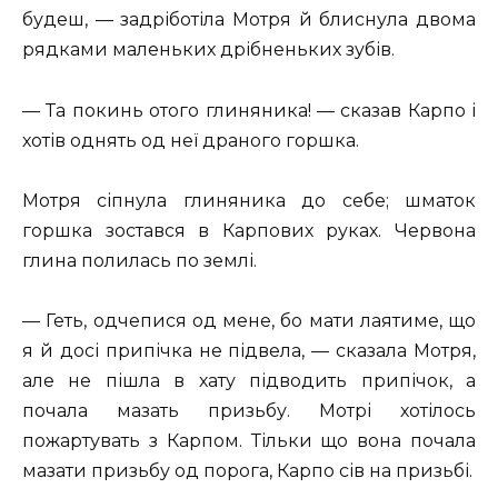
будеш, — задріботіла Мотря й блиснула двома
рядками маленьких дрібненьких зубів.
— Та покинь отого глиняника! — сказав Карпо і
хотів однять од неї драного горшка.
Мотря сіпнула глиняника до себе; шматок
горшка зостався в Карпових руках. Червона
глина полилась по землі.
— Геть, одчепися од мене, бо мати лаятиме, що
я й досі припічка не підвела, — сказала Мотря,
але не пішла в хату підводить припічок, а
почала мазать призьбу. Мотрі хотілось
пожартувать з Карпом. Тільки що вона почала
мазати призьбу од порога, Карпо сів на призьбі.