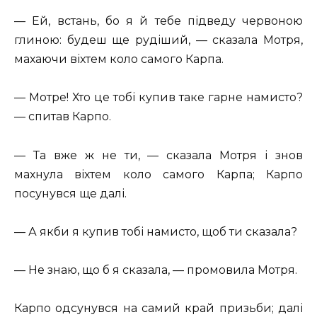
— Ей, встань, бо я й тебе підведу червоною
глиною: будеш ще рудіший, — сказала Мотря,
махаючи віхтем коло самого Карпа.
— Мотре! Хто це тобі купив таке гарне намисто?
— спитав Карпо.
— Та вже ж не ти, — сказала Мотря і знов
махнула віхтем коло самого Карпа; Карпо
посунувся ще далі.
— А якби я купив тобі намисто, щоб ти сказала?
— Не знаю, що б я сказала, — промовила Мотря.
Карпо одсунувся на самий край призьби; далі