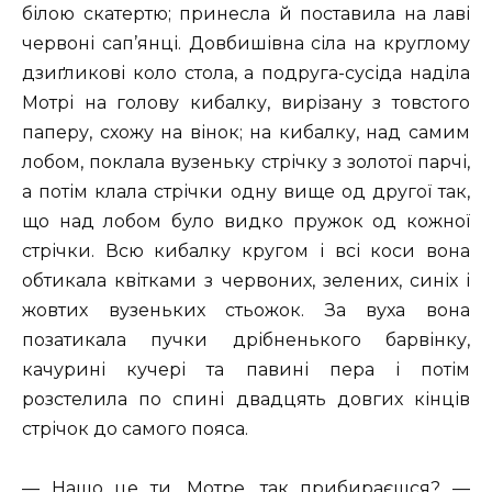
білою скатертю; принесла й поставила на лаві
червоні сап’янці. Довбишівна сіла на круглому
дзиґликові коло стола, а подруга-сусіда наділа
Мотрі на голову кибалку, вирізану з товстого
паперу, схожу на вінок; на кибалку, над самим
лобом, поклала вузеньку стрічку з золотої парчі,
а потім клала стрічки одну вище од другої так,
що над лобом було видко пружок од кожної
стрічки. Всю кибалку кругом і всі коси вона
обтикала квітками з червоних, зелених, синіх і
жовтих вузеньких стьожок. За вуха вона
позатикала пучки дрібненького барвінку,
качурині кучері та павині пера і потім
розстелила по спині двадцять довгих кінців
стрічок до самого пояса.
— Нащо це ти, Мотре, так прибираєшся? —