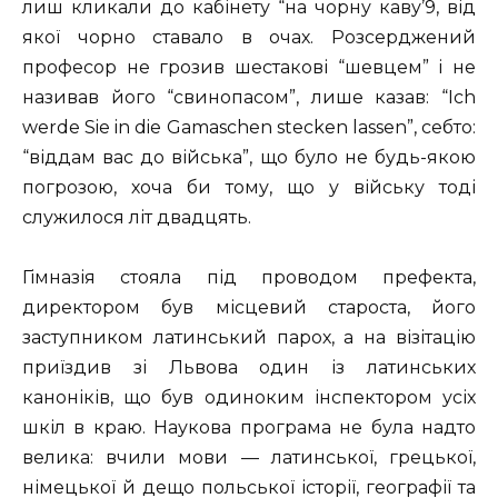
лиш кликали до кабінету “на чорну каву’9, від
якої чорно ставало в очах. Розсерджений
професор не грозив шестакові “шевцем” і не
називав його “свинопасом”, лише казав: “Ich
werde Sie in die Gamaschen stecken lassen”, себто:
“віддам вас до війська”, що було не будь-якою
погрозою, хоча би тому, що у війську тоді
служилося літ двадцять.
Гімназія стояла під проводом префекта,
директором був місцевий староста, його
заступником латинський парох, а на візітацію
приїздив зі Львова один із латинських
каноніків, що був одиноким інспектором усіх
шкіл в краю. Наукова програма не була надто
велика: вчили мови — латинської, грецької,
німецької й дещо польської історії, географії та