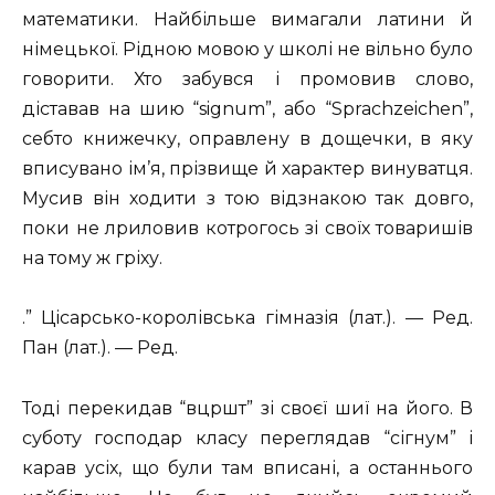
математики. Найбільше вимагали латини й
німецької. Рідною мовою у школі не вільно було
говорити. Хто забувся і промовив слово,
діставав на шию “signum”, або “Sprachzeichen”,
себто книжечку, оправлену в дощечки, в яку
вписувано ім’я, прізвище й характер винуватця.
Мусив він ходити з тою відзнакою так довго,
поки не лриловив котрогось зі своїх товаришів
на тому ж гріху.
.” Цісарсько-королівська гімназія (лат.). — Ред.
Пан (лат.). — Ред.
Тоді перекидав “вцршт” зі своєї шиї на його. В
суботу господар класу переглядав “сігнум” і
карав усіх, що були там вписані, а останнього