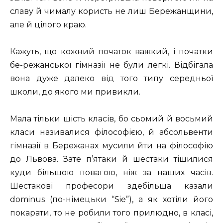
славу й чималу користь не лиш Бережанщини,
але й цілого краю.
Кажуть, що кожний початок важкий, і початки
бе-режанської гімназії не були легкі. Відбігала
вона дуже далеко від того типу середньої
школи, до якого ми привикли.
Мала тільки шість класів, бо сьомий й восьмий
класи називалися філософією, й абсольвенти
гімназії в Бережанах мусили йти на філософію
до Львова. Зате п’ятаки й шестаки тішилися
куди більшою повагою, ніж за наших часів.
Шестакові професори здебільша казали
dominus (по-німецьки “Sie”), а як хотіли його
покарати, то не робили того прилюдно, в класі,