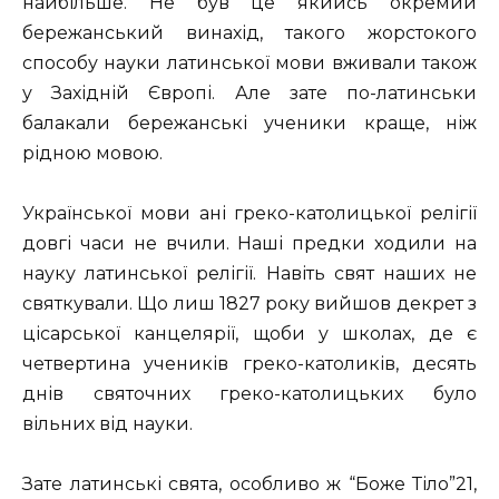
найбільше. Не був це якийсь окремий
бережанський винахід, такого жорстокого
способу науки латинської мови вживали також
у Західній Європі. Але зате по-латинськи
балакали бережанські ученики краще, ніж
рідною мовою.
Української мови ані греко-католицької релігії
довгі часи не вчили. Наші предки ходили на
науку латинської релігії. Навіть свят наших не
святкували. Що лиш 1827 року вийшов декрет з
цісарської канцелярії, щоби у школах, де є
четвертина учеників греко-католиків, десять
днів святочних греко-католицьких було
вільних від науки.
Зате латинські свята, особливо ж “Боже Тіло”21,