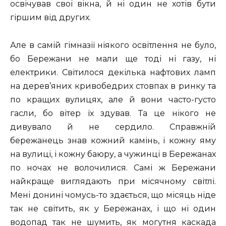
освічував свої вікна, й ні один не хотів бути
гіршим від других.
Але в самій гімназії ніякого освітлення не було,
бо Бережани не мали ще тоді ні газу, ні
електрики. Світилося декілька нафтових ламп
на дерев’яних кривобедрих стовпах в ринку та
по кращих вулицях, але й вони часто-густо
гасли, бо вітер їх здував. Та це нікого не
дивувало й не сердило. Справжній
бережанець знав кожний камінь, і кожну яму
на вулиці, і кожну баюру, а чужинці в Бережанах
по ночах не волочилися. Самі ж Бережани
найкраще виглядають при місячному світлі.
Мені донині чомусь-то здається, що місяць ніде
так не світить, як у Бережанах, і що ні один
водопад так не шумить, як могутня каскада