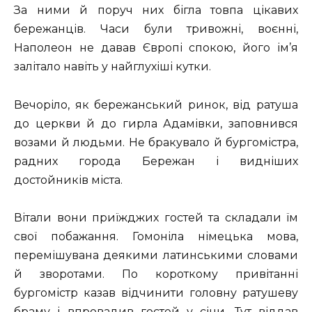
За ними й поруч них бігла товпа цікавих
бережанців. Часи були тривожні, воєнні,
Наполеон не давав Європі спокою, його ім’я
залітало навіть у найглухіші кутки.
Вечоріло, як бережанський ринок, від ратуша
до церкви й до гирла Адамівки, заповнився
возами й людьми. Не бракувало й бургомістра,
радних города Бережан і видніших
достойників міста.
Вітали вони приїжджих гостей та складали їм
свої побажання. Гомоніла німецька мова,
перемішувана деякими латинськими словами
й зворотами. По короткому привітанні
бургомістр казав відчинити головну ратушеву
браму і впровадив гостей у сіни. Тут віддав