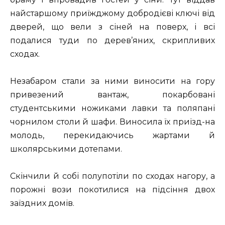
найстаршому приїжджому добродієві ключі від
дверей, що вели з сіней на поверх, і всі
подалися туди по дерев’яних, скрипливих
сходах.
Незабаром стали за ними виносити на гору
привезений вантаж, покарбовані
студентськими ножиками лавки та поляпані
чорнилом столи й шафи. Виносила їх приїзд-на
молодь, перекидаючись жартами й
школярськими дотепами.
Скінчили й собі полупотіли по сходах нагору, а
порожні вози покотилися на підсіння двох
заїздних домів.