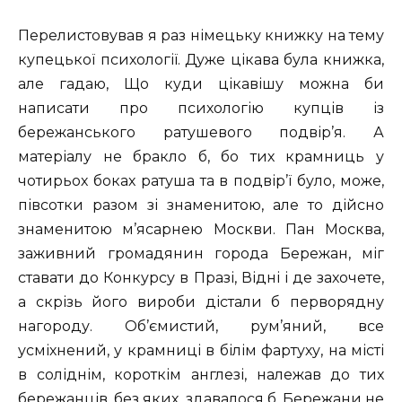
Перелистовував я раз німецьку книжку на тему
купецької психології. Дуже цікава була книжка,
але гадаю, Що куди цікавішу можна би
написати про психологію купців із
бережанського ратушевого подвір’я. А
матеріалу не бракло б, бо тих крамниць у
чотирьох боках ратуша та в подвір’ї було, може,
півсотки разом зі знаменитою, але то дійсно
знаменитою м’ясарнею Москви. Пан Москва,
заживний громадянин города Бережан, міг
ставати до Конкурсу в Празі, Відні і де захочете,
а скрізь його вироби дістали б перворядну
нагороду. Об’ємистий, рум’яний, все
усміхнений, у крамниці в білім фартуху, на місті
в соліднім, короткім англезі, належав до тих
бережанців, без яких, здавалося б, Бережани не