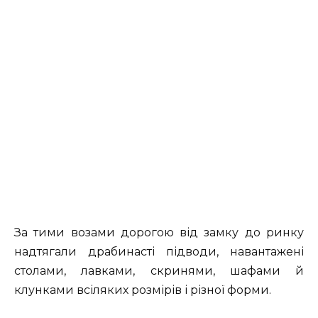
За тими возами дорогою від замку до ринку
надтягали драбинасті підводи, навантажені
столами, лавками, скринями, шафами й
клунками всіляких розмірів і різної форми.