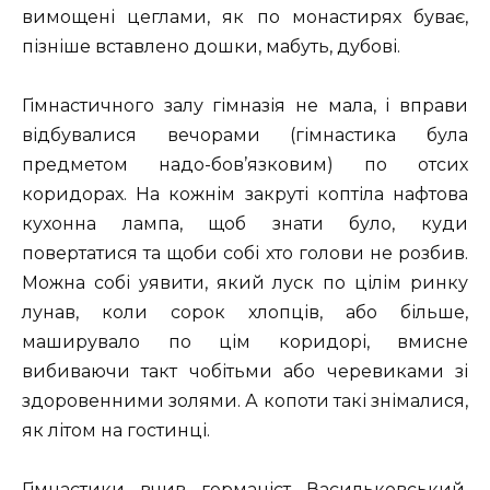
вимощені цеглами, як по монастирях буває,
пізніше вставлено дошки, мабуть, дубові.
Гімнастичного залу гімназія не мала, і вправи
відбувалися вечорами (гімнастика була
предметом надо-бов’язковим) по отсих
коридорах. На кожнім закруті коптіла нафтова
кухонна лампа, щоб знати було, куди
повертатися та щоби собі хто голови не розбив.
Можна собі уявити, який луск по цілім ринку
лунав, коли сорок хлопців, або більше,
маширувало по цім коридорі, вмисне
вибиваючи такт чобітьми або черевиками зі
здоровенними золями. А копоти такі знімалися,
як літом на гостинці.
Гімнастики вчив германіст Васильковський.