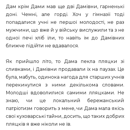
Дам крім Дами мав ще дві Дамівни, гарненькі
доні. Чемні, але горді. Хоч у гімназії тоді
попадалися учні не першої молодості, не раз
мужчини, що вже й у війську вислужили та з не
одної печі хліб їли, то навіть їм до Дамівних
ближче підійти не вдавалося.
Як прийшло літо, то Дама пекла пляцки зі
сливками, і Дамівни продавали їх на паузах. Це
була, мабуть, одинока нагода для старших учнів
перекинутися з ними декількома словами.
Молодші вдоволилися самими лляцками. Не
знаю, чи це локальний бережанський
патріотизм говорить з мене, чи Дама мала якісь
свої куховарські тайни, досить, що таких добрих
пляцків я вже ніколи не їв.