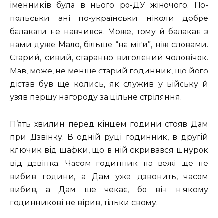
іменників була в нього ро-ДУ жіночого. По-
польськи ані по-українськи ніколи добре
балакати не навчився. Може, тому й балакав з
нами дуже Мало, більше “на міґи”, ніж словами.
Старий, сивий, старанно виголений чоловічок.
Мав, може, не менше старий годинник, що його
дістав був ще колись, як служив у ьійську й
узяв першу нагороду за цільне стріляння.
П’ять хвилин перед кінцем години стояв Дам
при Дзвінку. В одній руці годинник, в другій
ключик від шафки, що в ній скривався шнурок
від дзвінка. Часом годинник на вежі ще не
вибив години, а Дам уже дзвонить, часом
вибив, а Дам ще чекає, бо він ніякому
годинникові не вірив, тільки свому.