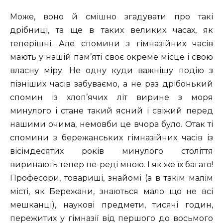
Може, воно й смішно згадувати про такі
дрібниці, та ще в таких великих часах, як
теперішні. Але спомини з гімназійних часів
мають у нашій пам’яті своє окреме місце і свою
власну міру. Не одну куди важнішу подію з
пізніших часів забуваємо, а не раз дрібонький
спомин із хлоп’ячих літ вирине з моря
минулого і стане такий ясний і свіжий перед
нашими очима, немовби це вчора було. Отак ті
спомини з бережанських гімназійних часів із
вісімдесятих років минулого століття
виринають тепер пе-реді мною. І як же їх багато!
Професори, товариші, знайомі (а в такім малім
місті, як Бережани, знаються мало що не всі
мешканці), наукові предмети, тисячі годин,
пережитих у гімназії від першого до восьмого