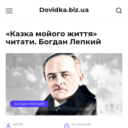
Перейти
Dovidka.biz.ua
до
вмісту
«Казка мойого життя»
читати. Богдан Лепкий
БОГДАН ЛЕПКИЙ
АВТОР
НА ЧИТАННЯ