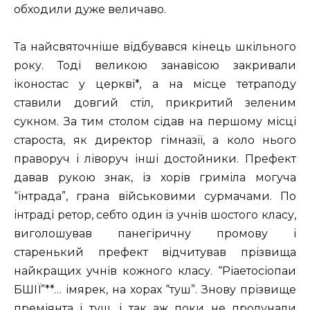
обходили дуже величаво.
Та найсвяточніше відбувався кінець шкільного
року. Тоді великою занавісою закривали
іконостас у церкві*, а на місце тетраподу
ставили довгий стіл, прикритий зеленим
сукном. За тим столом сідав на першому місці
староста, як директор гімназії, а коло нього
праворуч і ліворуч інші достойники. Префект
давав рукою знак, із хорів гриміла могуча
“інтрада”, грана військовими сурмачами. По
інтраді ретор, себто один із учнів шостого класу,
виголошував панегіричну промову і
старенький префект відчитував прізвища
найкращих учнів кожного класу. “Ріаетосіопаи
БШІЇ”**… імярек, на хорах “туш”. Знову прізвище
преміянта і туш, і так аж поки не пролунали