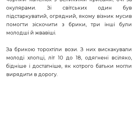
окулярами. Зі світських один був
підстаркуватий, огрядний, якому візник мусив
помогти зіскочити з брики, три інші були
молодші й жвавіші.
За брикою торохтіли вози. З них вискакували
молоді хлопці, літ 10 до 18, одягнені всіляко,
бідніше і достатніше, як котрого батьки могли
вирядити в дорогу.