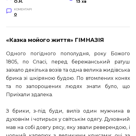
O.H.
13 хв
КОМЕНТАРІ
0
«Казка мойого життя» ГІМНАЗІЯ
Одного погідного пополудня, року Божого
1805, по Спасі, перед бережанський ратуш
заїхало декілька возів та одна велика жидівська
брика зі шкіряною будою. По втомлених конях
та по запорошених людях знати було, що
Приїхали здалека.
З брики, з-під буди, виліз один мужчина в
духовнім і чотирьох у світськім одягу. Духовний
мав на собі довгу рясу, яку звали реверендою, і
чорний капелюх з великими крисами; очі за