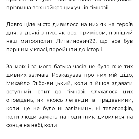
прізвища всіх найкращих учнів гімназії.
Довго ціле місто дивилося на них як на героїв
дня, а деякі з них, як ось, приміром, пізніший
наш митрополит Литвинович22, що все був
першим у класі, перейшли до історії.
За моїх і за мого батька часів не було вже тих
дивних звичаїв. Розказував про них мій дідо,
Михайло Глібо-вицький, коли я йшов здавати
вступний іспит до гімназії. Слухалося цих
оповідань, як якоїсь легенди із прадавнини,
коли ще не було ні залізниць, ні телеграфів,
коли люди замість на годинник дивилися на
сонце на небі, коли