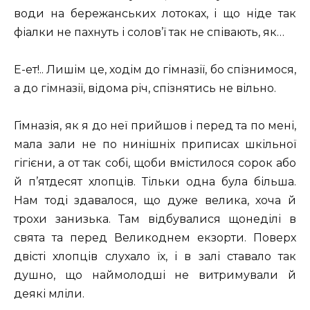
води на бережанських лотоках, і що ніде так
фіалки не пахнуть і солов’ї так не співають, як…
Е-ет!.. Лишім це, ходім до гімназії, бо спізнимося,
а до гімназії, відома річ, спізнятись не вільно.
Гімназія, як я до неї прийшов і перед та по мені,
мала зали не по нинішніх приписах шкільної
гігієни, а от так собі, щоби вмістилося сорок або
й п’ятдесят хлопців. Тільки одна була більша.
Нам тоді здавалося, що дуже велика, хоча й
трохи занизька. Там відбувалися щонеділі в
свята та перед Великоднем екзорти. Поверх
двісті хлопців слухало їх, і в залі ставало так
душно, що наймолодші не витримували й
деякі мліли.