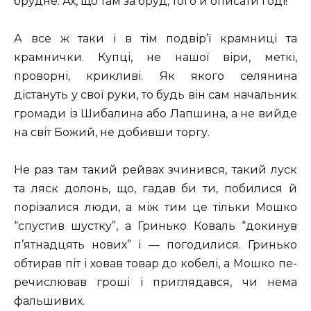
брудне. Ах, що там за бруд, того й описати годі!
А все ж таки і в тім подвір’ї крамниці та
крамнички. Купці, не нашої віри, меткі,
проворні, крикливі. Як якого селянина
дістануть у свої руки, то будь він сам начальник
громади із Шибалина або Лапшина, а не вийде
на світ Божий, не добивши торгу.
Не раз там такий рейвах зчинився, такий луск
та ляск долонь, що, гадав би ти, побилися й
порізалися люди, а між тим це тільки Мошко
“спустив шустку”, а Гринько Коваль “докинув
п’ятнадцять нових” і — погодилися. Гринько
обтирав піт і ховав товар до кобелі, а Мошко пе-
речислював гроші і приглядався, чи нема
фальшивих.