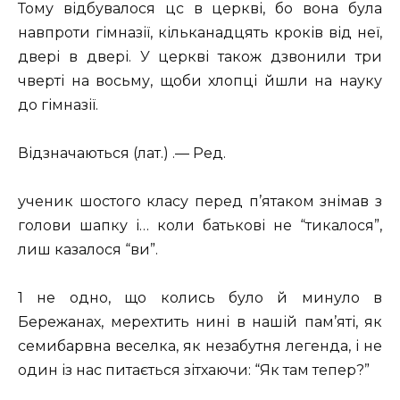
Тому відбувалося цс в церкві, бо вона була
навпроти гімназії, кільканадцять кроків від неї,
двері в двері. У церкві також дзвонили три
чверті на восьму, щоби хлопці йшли на науку
до гімназії.
Відзначаються (лат.) .— Ред.
ученик шостого класу перед п’ятаком знімав з
голови шапку і… коли батькові не “тикалося”,
лиш казалося “ви”.
1 не одно, що колись було й минуло в
Бережанах, мерехтить нині в нашій пам’яті, як
семибарвна веселка, як незабутня легенда, і не
один із нас питається зітхаючи: “Як там тепер?”