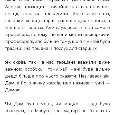
Але він приходив звичайно тільки на початок
лекції, вправи провадили його асистенти,
шостаки, хлопці старші, сильні в руках і ногах, а
менше в головах. Але слухалося їх, як і самого
професора, не тому, що вони могли поскаржити
професорові, але більше тому, що в гімназії була
традиційна пошана й послух для старших.
Як скрізь, так і в нас, терціана вважали дуже
важною особою, і тому хай мені буде вільно
дещо більше про нього сказати. Називався він
Дам, а його жінку жартівливо називали учні —
Дамою.
Чи Дам був німець, чи мадяр — годі було
збагнути, та Мабуть, що мадяр, бо більшість