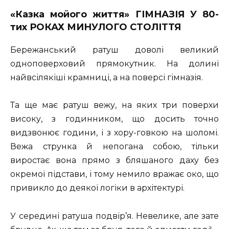
«Казка мойого життя» ГІМНАЗІЯ
У
80-
тих
РОКАХ
МИНУЛОГО
СТОЛІТТЯ
Бережанський ратуш доволі великий
одноповерховий прямокутник. На долині
найвсілякіші крамниці, а на поверсі гімназія.
Та ще має ратуш вежу, на яких три поверхи
високу, з годинником, що досить точно
видзвонює години, і з хору-говкою на шоломі.
Вежа струнка й непогана собою, тільки
виростає вона прямо з бляшаного даху без
окремої підстави, і тому немило вражає око, що
привикло до деякої логіки в архітектурі.
У середині ратуша подвір’я. Невелике, але зате