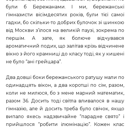
були б Бережанами. І ми, бережанські
гімназисти вісімдесятих років, були тієї самої
гадки, бо скільки-то добрих булочок зі шинкою
від Москви з’їлося на великій паузі, зокрема по
першім. А зате, як болюче відчувався
ароматичний подих, що залітав крізь відчинене
вікно з його крамниці до класу тоді, як у кишені
не було “ані грейцара”.
Два довші боки бережанського ратушу мали по
одинадцять вікон, а два коротші по сім, разом,
коли не милюся, бо з мене марний математик,
разом 36. Досить тоді світла вливалося в нашу
гімназію, але й досить треба було свічок, якщо
випало якесь надзвичайне “парадне свято” і
прийшлося “робити ілюмінацію”. Кожен клас