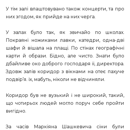
У тім залі влаштовувано також концерти, та про
них згодом, як прийде на них черга.
У залах було так, як звичайо по школах.
Покраяні ножиками лавки, катедри, одна-дві
шафи й вішала на плащі. По стінах географічні
карти й образи. Бідно, але чисто. Знати було
дбайливе око доброго господаря її, директора.
Здовж залів коридор з вікнами на отеє пахуче
подвір’я. їх, мабуть, ніколи не відчиняли.
Коридор був не вузький і не широкий, такий,
що чотирьох людей могло поруч себе пройти
вигідно.
За часів Маркіяна Шашкевича сіни були