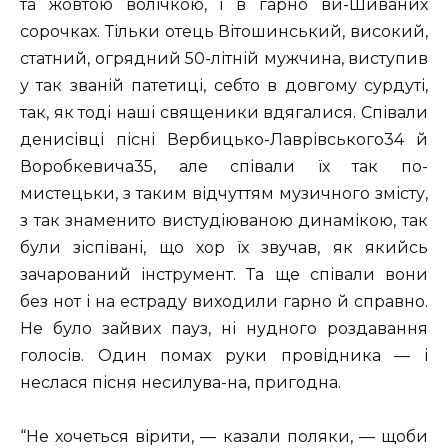
та жовтою волічкою, і в гарно ви-Шиваних
сорочках. Тільки отець Вітошинський, високий,
статний, огрядний 50-літній мужчина, виступив
у так званій патетиці, себто в довгому сурдуті,
так, як тоді наші священики вдягалися. Співали
денисівці пісні Вербицько-Лаврівського34 й
Воробкевича35, але співали їх так по-
мистецьки, з таким відчуттям музичного змісту,
з так знаменито вистудіюваною динамікою, так
були зіспівані, що хор їх звучав, як якийсь
зачарований інструмент. Та ще співали вони
без нот і на естраду виходили гарно й справно.
Не було зайвих пауз, ні нудного роздавання
голосів. Один помах руки провідника — і
неслася пісня несилува-на, пригодна.
“Не хочеться вірити, — казали поляки, — щоби