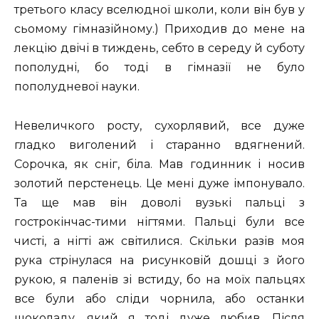
третього класу вселюдної школи, коли він був у
сьомому гімназійному.) Приходив до мене на
лекцію двічі в тиждень, себто в середу й суботу
пополудні, бо тоді в гімназії не було
пополудневої науки.
Невеличкого росту, сухорлявий, все дуже
гладко виголений і старанно вдягнений.
Сорочка, як сніг, біла. Мав годинник і носив
золотий перстенець. Це мені дуже імпонувало.
Та ще мав він доволі вузькі пальці з
гострокінчас-тими нігтями. Пальці були все
чисті, а нігті аж світилися. Скільки разів моя
рука стрінулася на рисунковій дошці з його
рукою, я паленів зі встиду, бо на моїх пальцях
все були або сліди чорнила, або останки
шоколаду, який я тоді дуже любив. Після