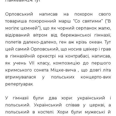
Панкевич24. Тут
Орловський написав на похорон свого
товариша похоронний марш “Со святими” (“В
могілє цємней”), що як чорний серпанок жалю,
відірваний вітром від бережанської гімназії,
полетів далеко-далеко, ген аж крізь океан. Тут
цей самий Орловський, що носив цвікер і грав
в гімназійній оркестрі на контрабасі, написав,
як учень VII класу, композицію до першого
кримського сонета Міцке-вича , що довгі літа
втримувалася у польських концерто-вих
репертуарах.
У гімназії були два хори: український і
польський. Український співав у церкві, а
польський в костелі. Хори були мужеські й