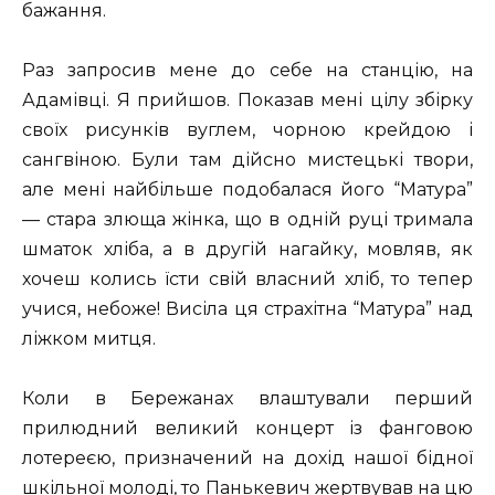
бажання.
Раз запросив мене до себе на станцію, на
Адамівці. Я прийшов. Показав мені цілу збірку
своїх рисунків вуглем, чорною крейдою і
сангвіною. Були там дійсно мистецькі твори,
але мені найбільше подобалася його “Матура”
— стара злюща жінка, що в одній руці тримала
шматок хліба, а в другій нагайку, мовляв, як
хочеш колись їсти свій власний хліб, то тепер
учися, небоже! Висіла ця страхітна “Матура” над
ліжком митця.
Коли в Бережанах влаштували перший
прилюдний великий концерт із фанговою
лотереєю, призначений на дохід нашої бідної
шкільної молоді, то Панькевич жертвував на цю