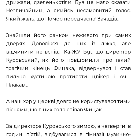
дрижали, дзеленькотіли. Був це мало сказати
Незвичайний, а якийсь несамовитий голос.
Який жаль, що Помер передчасно! Зачадів…
Знайшли його ранком неживого при самих
дверях. Доволікся до них із ліжка, але
відчинити не вспів… Ка-ЖУГЬgt; що директор
Куровський, як його повідомили про такий
трагічий кінець Фицака, відвернувся і став
пильно хустиною протирати цвікер і очі…
Плакав…
А наш хор у церкві довго не користувався тими
піснями, що в них соло співав Фицак.
За директора Куровського зимою, в четверги, в
годині п’ятій, відбувалися в гімназії музично-