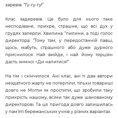
заревів: “Гу-гу-гу!”
Клас задеревів. Це було для нього таке
несподіване, прикре, страшне, що всі дух у
грудях заперли. Хвилина “пилини, а тоді голос
директора: “Тому там, у передостанній лавці,
щось, мабуть, страшного або дуже дурного
приснилося. Най вийде, і най йому терціян
дасть зимної ^Ди напитися!”
На тім і скінчилося. Ані клас, ані ті два автори
нездатного жарту не потерпіли, тільки товариші
довго не Могли їм простити, що зробили таку
прикрість нашому, всіми так дуже шанованому
директорові. Та ця пригода довго залишилась
у пам’яті бережанських учнів у різних варіантах.