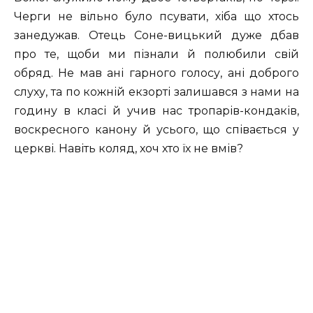
Черги не вільно було псувати, хіба що хтось
занедужав. Отець Соне-вицький дуже дбав
про те, щоби ми пізнали й полюбили свій
обряд. Не мав ані гарного голосу, ані доброго
слуху, та по кожній екзорті залишався з нами на
годину в класі й учив нас тропарів-кондаків,
воскресного канону й усього, що співається у
церкві. Навіть коляд, хоч хто їх не вмів?