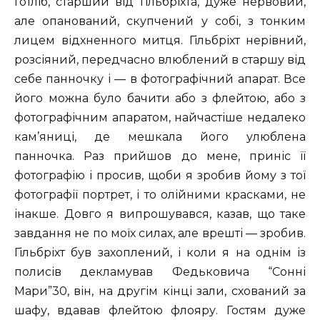
Готліб, старший від Гільбріхта, дуже нервовий,
але опанований, скупчений у собі, з тонким
лицем відхненного митця. Гільбріхт нерівний,
розсіяний, передчасно влюблений в старшу від
себе панночку і — в фотографічний апарат. Все
його можна було бачити або з флейтою, або з
фотографічним апаратом, найчастіше недалеко
кам’яниці, де мешкала його улюблена
панночка. Раз прийшов до мене, приніс її
фотографію і просив, щоби я зробив йому з тої
фотографії портрет, і то олійними красками, не
інакше. Довго я випрошувався, казав, що таке
завдання не по моїх силах, але врешті — зробив.
Гільбріхт був захоплений, і коли я на однім із
полисів декламував Федьковича “Сонні
Мари”30, він, на другім кінці зали, схований за
шафу, вдавав флейтою флояру. Гостям дуже