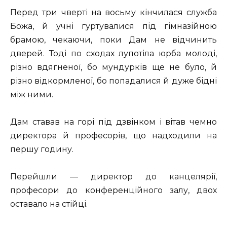
Перед три чверті на восьму кінчилася служба
Божа, й учні гуртувалися під гімназійною
брамою, чекаючи, поки Дам не відчинить
дверей. Тоді по сходах лупотіла юрба молоді,
різно вдягненої, бо мундурків ще не було, й
різно відкормленої, бо попадалися й дуже бідні
між ними.
Дам ставав на горі під дзвінком і вітав чемно
директора й професорів, що надходили на
першу годину.
Перейшли — директор до канцелярії,
професори до конференційного залу, двох
оставало на стійці.