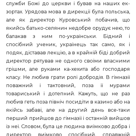
служби Божі до церкви і бував на наших ек-
зортах. Урядова мова в дирекції була польська,
але як директор Куровський побачив, що
якийсь батько-селянин недобре орудує нею, то
балакав з ним по-українськи. Бідний і
спосібний ученик, українець так само, як і
подяк, діставав лекцію, а в крайній біді добрий
директор рятував не одного своїми власними
грішми, але руками ка-хехита або господаря
класу. Не любив грати ролі добродія. В гімназії
поважний і тактовний, поза її мурами
товариський і дотепний. Кажуть, що не раз
любив геть поза північ посидіти в казино або на
якійсь забаві, але на другий день все-таки
перший прийшов до гімназії і останній вийшов
із неї. Словом, була це людина виїмково добра і
директор виїмково спосібний, справжній