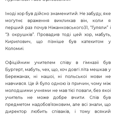
Іноді хор був дійсно знаменитий. Не забуду, яке
могутнє враження викликав він, коли я
перший раз почув Ніжанковського31, “Гуляли” і
“З окрушків”. Провадив тоді цей хор, мабуть,
Кирилович, що пізніше був катехитом у
Коломиї.
Офіційним учителем співу в гімназії був
Бургерт, мабуть, чех, що, хоч довгі літа мешкав у
Бережанах, ні нашої, ні польської мови не
навчився. Це й було одною із причин, чому між
молодшими учнями не мав тієї поваги, без якої
учитель не може добре вчити. Спів був
предметом надобов’язковим, але всі знали, що
директор любить співаків, і тому всякий