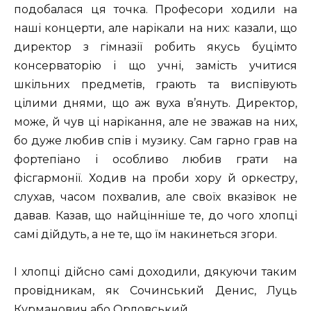
подобалася ця точка. Професори ходили на
наші концерти, але нарікали на них: казали, що
директор з гімназії робить якусь буцімто
консерваторію і що учні, замість учитися
шкільних предметів, грають та виспівують
цілими днями, що аж вуха в’януть. Директор,
може, й чув ці нарікання, але не зважав на них,
бо дуже любив спів і музику. Сам гарно грав на
фортепіано і особливо любив грати на
фісгармонії. Ходив на проби хору й оркестру,
слухав, часом похвалив, але своїх вказівок не
давав. Казав, що найцінніше те, до чого хлопці
самі дійдуть, а не те, що їм накинеться згори.
І хлопці дійсно самі доходили, дякуючи таким
провідникам, як Сочинський Денис, Луць
Курманович або Орловський.