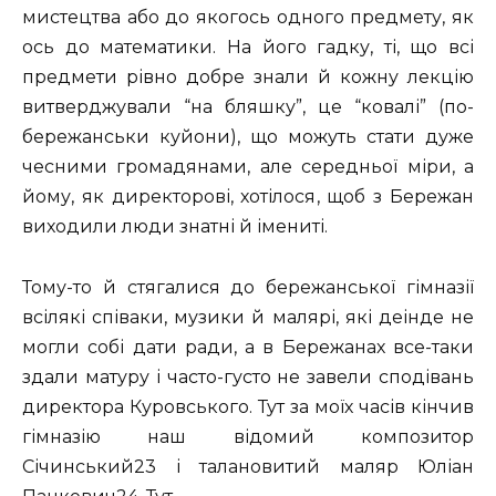
мистецтва або до якогось одного предмету, як
ось до математики. На його гадку, ті, що всі
предмети рівно добре знали й кожну лекцію
витверджували “на бляшку”, це “ковалі” (по-
бережанськи куйони), що можуть стати дуже
чесними громадянами, але середньої міри, а
йому, як директорові, хотілося, щоб з Бережан
виходили люди знатні й імениті.
Тому-то й стягалися до бережанської гімназії
всілякі співаки, музики й малярі, які деінде не
могли собі дати ради, а в Бережанах все-таки
здали матуру і часто-густо не завели сподівань
директора Куровського. Тут за моїх часів кінчив
гімназію наш відомий композитор
Січинський23 і талановитий маляр Юліан