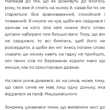
Належав до тих, що як доживуть до якогось
року, то вже й стоять на ньому й, казав би ти, не
старіються. Все зрівноважений, спокійний і
поважний. Я ніколи не чув, щоби він сердився і
кричав на кого. Але зате кожне його слово
догани набирало тим більшої ваги. Тому, що він
не сердився, то всі боялись, щоб його не
розсердити, а щоби він міг якесь погане слово
сказати, це нікому навіть на гадку не прийшло,
хоч таких слів по Бережанах ходило мало що
менше, ніж по Шекспірових драмах.
На своїх учнів дивився, як на синів, може, тому,
що своїх синів не мав, лиш одну доньку, яка
віддалася за проф. Мацішевського.
Зокрема, цікавився тими, що виявляли хист до