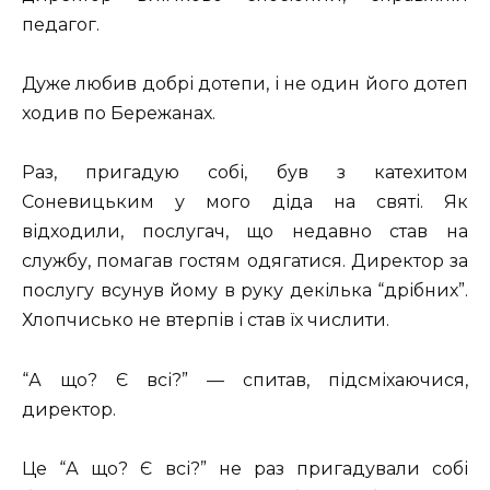
педагог.
Дуже любив добрі дотепи, і не один його дотеп
ходив по Бережанах.
Раз, пригадую собі, був з катехитом
Соневицьким у мого діда на святі. Як
відходили, послугач, що недавно став на
службу, помагав гостям одягатися. Директор за
послугу всунув йому в руку декілька “дрібних”.
Хлопчисько не втерпів і став їх числити.
“А що? Є всі?” — спитав, підсміхаючися,
директор.
Це “А що? Є всі?” не раз пригадували собі