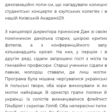
декламаційні попи-си, що нагадували колишні
студентські концерти в єзуїтських колегіях і в
нашій Київській Академії29.
З канцелярії директора приносив Дам зі своїм
помічником декілька старих, шкірою критих
фотелів, а з конференційного залу
кільканадцять крісел. На них, у першім і в
другім ряді, сідали запрошені гості з міста та
гімназійні професори. Старші ученики сідали в
лавках, молодіш ставали, де лиш могли.
Програма була мішана: чергувалися українські
й польські твори, оба хори виконували їх як
могли найкраще. В оркестрі грали поляки й
українці. Із солістів визначувалися флейтист
Гільбріхт і скрипак Готліб. Оба непересічні типи.