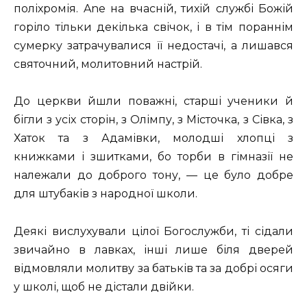
поліхромія. Ane на вчасній, тихій службі Божій
горіло тільки декілька свічок, і в тім пораннім
сумерку затрачувалися її недостачі, а лишався
святочний, молитовний настрій.
До церкви йшли поважні, старші ученики й
бігли з усіх сторін, з Олімпу, з Місточка, з Сівка, з
Хаток та з Адамівки, молодші хлопці з
книжками і зшитками, бо торби в гімназії не
належали до доброго тону, — це було добре
для штубаків з народної школи.
Деякі вислухували цілої Богослужби, ті сідали
звичайно в лавках, інші лише біля дверей
відмовляли молитву за батьків та за добрі осяги
у школі, щоб не дістали двійки.