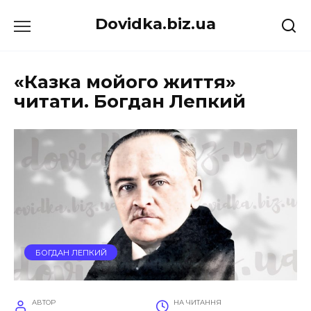
Перейти
Dovidka.biz.ua
до
вмісту
«Казка мойого життя»
читати. Богдан Лепкий
БОГДАН ЛЕПКИЙ
АВТОР
НА ЧИТАННЯ