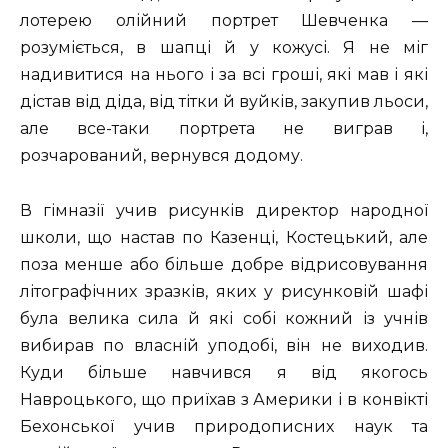
лотерею олійний портрет Шевченка —
розуміється, в шапці й у кожусі. Я не міг
надивитися на нього і за всі гроші, які мав і які
дістав від діда, від тітки й вуйків, закупив льоси,
але все-таки портрета не виграв і,
розчарований, вернувся додому.
В гімназії учив рисунків директор народної
школи, що настав по Казенці, Костецький, але
поза менше або більше добре відрисовування
літографічних зразків, яких у рисунковій шафі
була велика сила й які собі кожний із учнів
вибирав по власній уподобі, він не виходив.
Куди більше навчився я від якогось
Навроцького, що приїхав з Америки і в конвікті
Бехонської учив природописних наук та