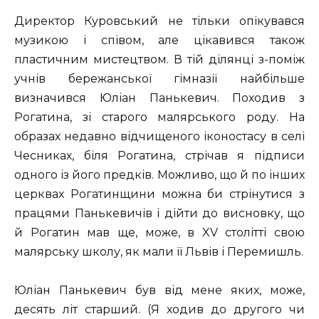
Директор Куровський не тільки опікувався
музикою і співом, але цікавився також
пластичним мистецтвом. В тій ділянці з-поміж
учнів бережанської гімназії найбільше
визначився Юліан Панькевич. Походив з
Рогатина, зі старого малярського роду. На
образах недавно відчищеного іконостасу в селі
Чесниках, біля Рогатина, стрічав я підписи
одного із його предків. Можливо, що й по інших
церквах Рогатинщини можна би стрінутися з
працями Панькевичів і дійти до висновку, що
й Рогатин мав ще, може, в XV столітті свою
малярську школу, як мали її Львів і Перемишль.
Юліан Панькевич був від мене яких, може,
десять літ старший. (Я ходив до другого чи