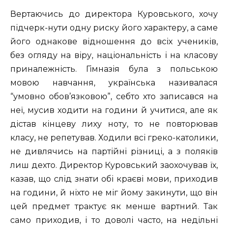
Вертаючись до директора Куровського, хочу
підчерк-нути одну риску його характеру, а саме
його однакове відношення до всіх учеників,
без огляду на віру, національність і на класову
приналежність. Гімназія була з польською
мовою навчання, українська називалася
“умовно обов’язковою”, себто хто записався на
неї, мусив ходити на години й учитися, але як
дістав кінцеву лиху ноту, то не повторював
класу, не репетував. Ходили всі греко-католики,
не дивлячись на партійні різниці, а з поляків
лиш дехто. Директор Куровський заохочував їх,
казав, що слід знати обі краєві мови, приходив
на години, й ніхто не міг йому закинути, що він
цей предмет трактує як менше вартний. Так
само приходив, і то доволі часто, на недільні