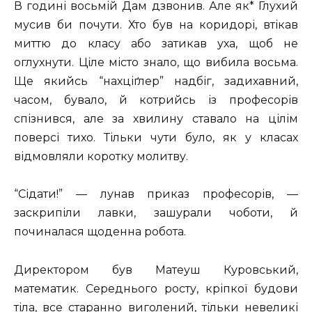
В годині восьмій Дам дзвонив. Але як* Глухий
мусив би почути. Хто був на коридорі, втікав
миттю до класу або затикав уха, щоб не
оглухнути. Ціле місто знало, що вибила восьма.
Ще якийсь “нахціґлер” надбіг, задихавний,
часом, бувало, й котрийсь із професорів
спізнився, але за хвилину ставало на цілім
поверсі тихо. Тільки чути було, як у класах
відмовляли коротку молитву.
“Сідати!” — лунав приказ професорів, —
заскрипіли лавки, зашурали чоботи, й
починалася щоденна робота.
Директором був Матеуш Куровський,
математик. Середнього росту, кріпкої будови
тіла, все старанно виголений, тільки невеликі