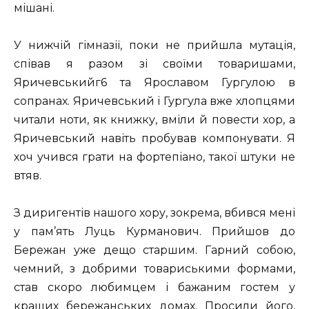
мішані.
У нижчій гімназії, поки не прийшла мутація,
співав я разом зі своїми товаришами,
Яричевськийг6 та Ярославом Гургулою в
сопранах. Яричевський і Гургула вже хлопцями
читали ноти, як книжку, вміли й повести хор, а
Яричевський навіть пробував компонувати. Я
хоч учився грати на фортепіано, такої штуки не
втяв.
З диригентів нашого хору, зокрема, вбився мені
у пам’ять Луць Курманович. Прийшов до
Бережан уже дещо старшим. Гарний собою,
чемний, з добрими товариськими формами,
став скоро любимцем і бажаним гостем у
кращих бережанських домах. Просили його,