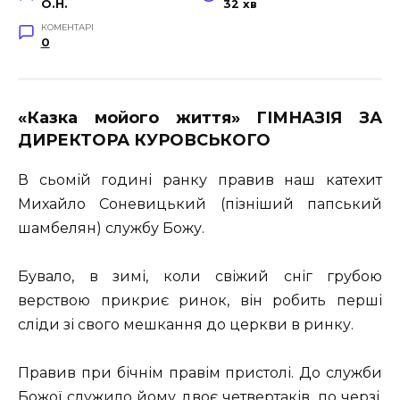
O.H.
32 хв
КОМЕНТАРІ
0
«Казка мойого життя» ГІМНАЗІЯ
ЗА
ДИРЕКТОРА
КУРОВСЬКОГО
В сьомій годині ранку правив наш катехит
Михайло Соневицький (пізніший папський
шамбелян) службу Божу.
Бувало, в зимі, коли свіжий сніг грубою
верствою прикриє ринок, він робить перші
сліди зі свого мешкання до церкви в ринку.
Правив при бічнім правім пристолі. До служби
Божої служило йому двоє четвертаків, по черзі.