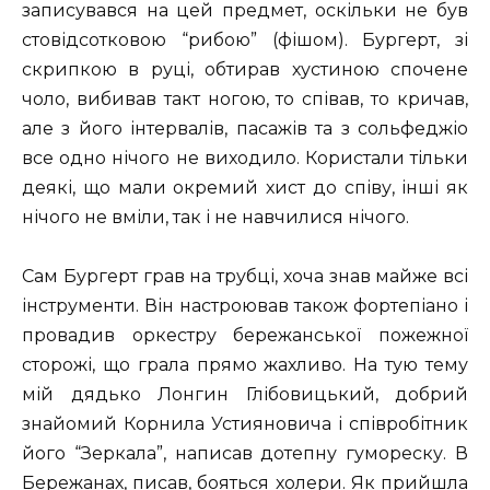
записувався на цей предмет, оскільки не був
стовідсотковою “рибою” (фішом). Бургерт, зі
скрипкою в руці, обтирав хустиною спочене
чоло, вибивав такт ногою, то співав, то кричав,
але з його інтервалів, пасажів та з сольфеджіо
все одно нічого не виходило. Користали тільки
деякі, що мали окремий хист до співу, інші як
нічого не вміли, так і не навчилися нічого.
Сам Бургерт грав на трубці, хоча знав майже всі
інструменти. Він настроював також фортепіано і
провадив оркестру бережанської пожежної
сторожі, що грала прямо жахливо. На тую тему
мій дядько Лонгин Глібовицький, добрий
знайомий Корнила Устияновича і співробітник
його “Зеркала”, написав дотепну гумореску. В
Бережанах, писав, бояться холери. Як прийшла