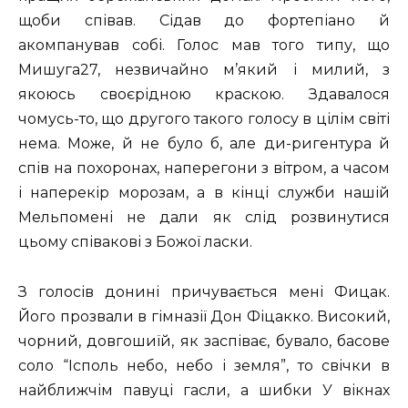
щоби співав. Сідав до фортепіано й
акомпанував собі. Голос мав того типу, що
Мишуга27, незвичайно м’який і милий, з
якоюсь своєрідною краскою. Здавалося
чомусь-то, що другого такого голосу в цілім світі
нема. Може, й не було б, але ди-ригентура й
спів на похоронах, наперегони з вітром, а часом
і наперекір морозам, а в кінці служби нашій
Мельпомені не дали як слід розвинутися
цьому співакові з Божої ласки.
З голосів донині причувається мені Фицак.
Його прозвали в гімназії Дон Фіцакко. Високий,
чорний, довгошиїй, як заспіває, бувало, басове
соло “Ісполь небо, небо і земля”, то свічки в
найближчім павуці гасли, а шибки У вікнах