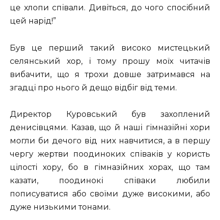
це хлопи співали. Дивіться, до чого спосібний
цей нарід!”
Був це перший такий високо мистецький
селянський хор, і тому прошу моїх читачів
вибачити, що я трохи довше затримався на
згадці про нього й дещо відбіг від теми.
Директор Куровський був захоплений
денисівцями. Казав, що й наші гімназійні хори
могли би дечого від них навчитися, а в першу
чергу жертви поодиноких співаків у користь
цілості хору, бо в гімназійних хорах, що там
казати, поодинокі співаки любили
пописуватися або своїми дуже високими, або
дуже низькими тонами.