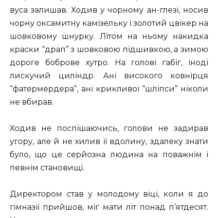
вуса залишав. Ходив у чорному ан-глезі, носив
чорну оксамитну камізельку і золотий цвікер на
шовковому шнурку. Літом на ньому накидка
краски “драп” з шовковою підшивкою, а зимою
дороге боброве хутро. На голові габіг, іноді
лискучий циліндр. Ані високого ковнірця
“фатермердера”, ані крикливої “шліпси” ніколи
не вбирав.
Ходив не поспішаючись, голови не задирав
угору, але й не хилив її вдолину, здалеку знати
було, що це серйозна людина на поважнім і
певнім становищі.
Директором став у молодому віці, коли я до
гімназії прийшов, міг мати літ понад п’ятдесят.