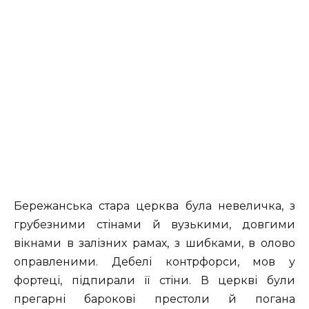
Бережанська стара церква була невеличка, з
грубезними стінами й вузькими, довгими
вікнами в залізних рамах, з шибками, в олово
оправленими. Дебелі контрфорси, мов у
фортеці, підпирали її стіни. В церкві були
прегарні барокові престоли й погана