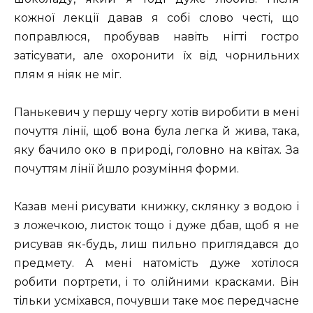
кожної лекції давав я собі слово честі, що
поправлюся, пробував навіть нігті гостро
затісувати, але охоронити їх від чорнильних
плям я ніяк не міг.
Панькевич у першу чергу хотів виробити в мені
почуття лінії, щоб вона була легка й жива, така,
яку бачило око в природі, головно на квітах. За
почуттям лінії йшло розуміння форми.
Казав мені рисувати книжку, склянку з водою і
з ложечкою, листок тощо і дуже дбав, щоб я не
рисував як-будь, лиш пильно приглядався до
предмету. А мені натомість дуже хотілося
робити портрети, і то олійними красками. Він
тільки усміхався, почувши таке моє передчасне