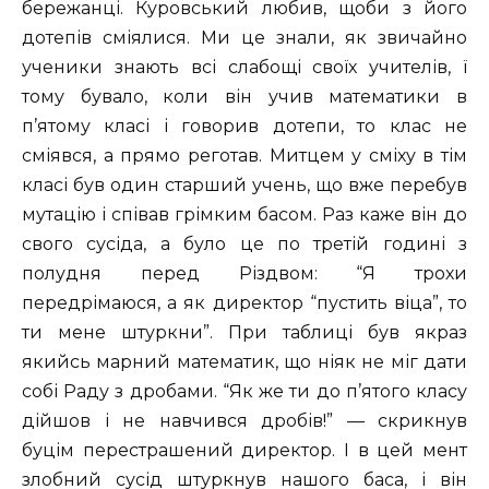
бережанці. Куровський любив, щоби з його
дотепів сміялися. Ми це знали, як звичайно
ученики знають всі слабощі своїх учителів, ї
тому бувало, коли він учив математики в
п’ятому класі і говорив дотепи, то клас не
сміявся, а прямо реготав. Митцем у сміху в тім
класі був один старший учень, що вже перебув
мутацію і співав грімким басом. Раз каже він до
свого сусіда, а було це по третій годині з
полудня перед Різдвом: “Я трохи
передрімаюся, а як директор “пустить віца”, то
ти мене штуркни”. При таблиці був якраз
якийсь марний математик, що ніяк не міг дати
собі Раду з дробами. “Як же ти до п’ятого класу
дійшов і не навчився дробів!” — скрикнув
буцім перестрашений директор. І в цей мент
злобний сусід штуркнув нашого баса, і він