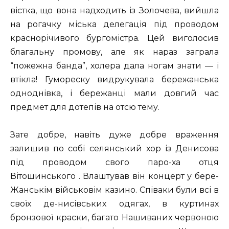
вістка, що вона надходить із Золочева, вийшла
на рогачку міська делегація під проводом
краснорічивого бургомістра. Цей виголосив
благальну промову, але як нараз заграла
“пожежна банда”, холера дала ногам знати — і
втікла! Гумореску видрукувала бережанська
одноднівка, і бережанці мали довгий час
предмет для дотепів на отсю тему.
Зате добре, навіть дуже добре враження
залишив по собі селянський хор із Денисова
під проводом свого паро-ха отця
Вітошинського . Влаштував він концерт у бере-
Жанськім військовім казино. Співаки були всі в
своїх де-нисівських одягах, в куртинах
бронзової краски, багато Нашиваних червоною