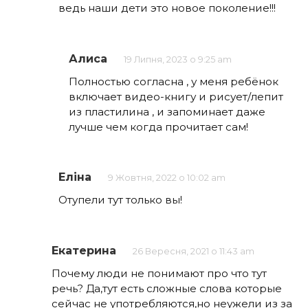
ведь наши дети это новое поколение!!!
Алиса
19 Липня, 2023 о 9:25 am
Полностью согласна , у меня ребёнок
включает видео-книгу и рисует/лепит
из пластилина , и запоминает даже
лучше чем когда прочитает сам!
Еліна
9 Жовтня, 2022 о 10:02 am
Отупели тут только вы!
Екатерина
26 Вересня, 2021 о 11:43 am
Почему люди не понимают про что тут
речь? Да,тут есть сложные слова которые
сейчас не употребляются,но неужели из за