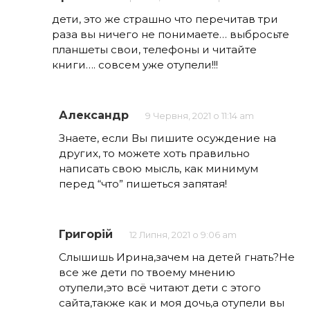
дети, это же страшно что перечитав три
раза вы ничего не понимаете… выбросьте
планшеты свои, телефоны и читайте
книги…. совсем уже отупели!!!
Александр
9 Червня, 2021 о 11:14 am
Знаете, если Вы пишите осуждение на
других, то можете хоть правильно
написать свою мысль, как минимум
перед “что” пишеться запятая!
Григорій
12 Липня, 2021 о 9:06 am
Слышишь Ирина,зачем на детей гнать?Не
все же дети по твоему мнению
отупели,это всё читают дети с этого
сайта,также как и моя дочь,а отупели вы