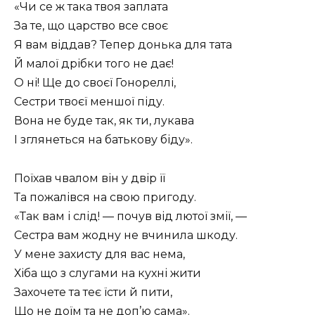
«Чи се ж така твоя заплата
За те, що царство все своє
Я вам віддав? Тепер донька для тата
Й малої дрібки того не дає!
О ні! Ще до своєї Гонореллі,
Сестри твоєї меншої піду.
Вона не буде так, як ти, лукава
І зглянеться на батькову біду».
Поїхав чвалом він у двір її
Та пожалівся на свою пригоду.
«Так вам і слід! — почув від лютої змії, —
Сестра вам жодну не вчинила шкоду.
У мене захисту для вас нема,
Хіба що з слугами на кухні жити
Захочете та теє їсти й пити,
Що не доїм та не доп’ю сама».