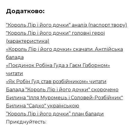
Додатково:
"Король Лір і його дочки" аналіз (паспорт твору)
"Король Лір і його дочки" головні герої
(характеристика)
«Король Лір і його дочки» скачати. Англійська
балада
«Поєдинок Робіна Гуда з Гаєм Гізборном»
читати
«Як Робін Гуд став розбійником» читати
Балада "Король Лір і його дочки" скорочено
Билина "Ілля Муромець і Соловей-Розбійник"
Билина "Садко" українською
“Король Лір і його дочки” план балади
Приєднуйтесть: