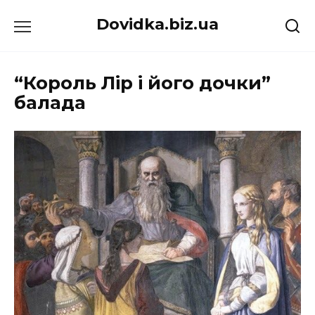
Перейти
Dovidka.biz.ua
до
вмісту
“Король Лір і його дочки”
балада