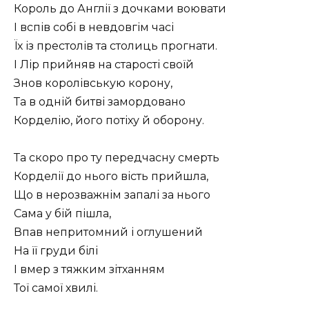
Король до Англії з дочками воювати
І вспів собі в невдовгім часі
Їх із престолів та столиць прогнати.
І Лір прийняв на старості своїй
Знов королівськую корону,
Та в одній битві замордовано
Корделію, його потіху й оборону.
Та скоро про ту передчасну смерть
Корделії до нього вість прийшла,
Що в нерозважнім запалі за нього
Сама у бій пішла,
Впав непритомний і оглушений
На її груди білі
І вмер з тяжким зітханням
Тої самої хвилі.