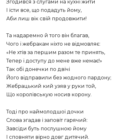
Згодився з слугами на кухні жити
І їсти все, що подадуть йому,
Аби лиш вік свій продовжити!
Та надаремно й того він благав,
Чого і жебракам ніхто не відмовляє:
«Не хтів за першим разом те принять,
Тепер і доступу до мене вже немає!»
Так обі донечки по двічі
Його відправили без жодного пардону;
Жебрацький кий узяв у руки той,
Що королівськую носив корону.
Тоді про наймолодшої дочки
Слова згадав і заповіт гарячий:
Завсіди буть послушною йому
І сповняти вірно довг дитячий.