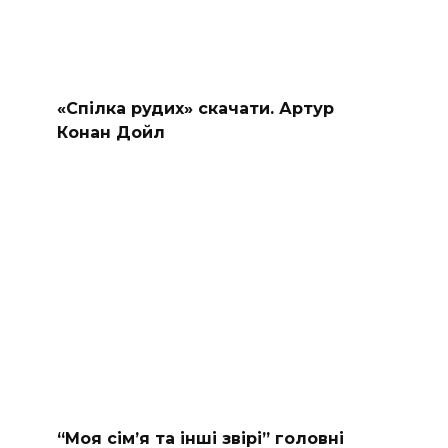
«Спілка рудих» скачати. Артур
Конан Дойл
“Моя сімʼя та інші звірі” головні