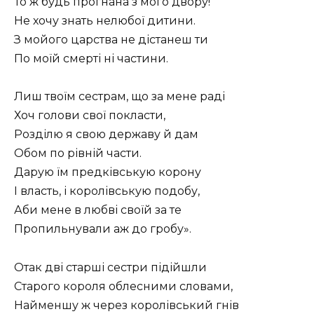
То ж будь прогнана з мого двору!
Не хочу знать нелюбої дитини.
З мойого царства не дістанеш ти
По моїй смерті ні частини.
Лиш твоїм сестрам, що за мене раді
Хоч голови свої покласти,
Розділю я свою державу й дам
Обом по рівній части.
Дарую їм предківськую корону
І власть, і королівськую подобу,
Аби мене в любві своїй за те
Пропильнували аж до гробу».
Отак дві старші сестри підійшли
Старого короля облесними словами,
Найменшу ж через королівський гнів