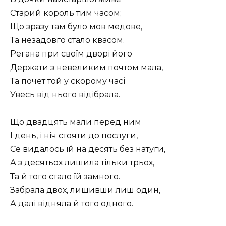
Старий король тим часом;
Що зразу там було мов медове,
Та незадовго стало квасом.
Регана при своїм дворі його
Держати з невеликим почтом мала,
Та почет той у скорому часі
Увесь від нього відібрала.
Що двадцять мали перед ним
І день, і ніч стояти до послуги,
Се видалось їй на десять без натуги,
А з десятьох лишила тільки трьох,
Та й того стало їй замного.
Забрала двох, лишивши лиш один,
А далі відняла й того одного.