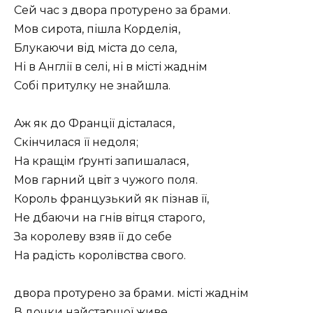
Сей час з двора протурено за брами.
Мов сирота, пішла Корделія,
Блукаючи від міста до села,
Ні в Англії в селі, ні в місті жаднім
Собі притулку не знайшла.
Аж як до Франції дісталася,
Скінчилася її недоля;
На кращім ґрунті запишалася,
Мов гарний цвіт з чужого поля.
Король французький як пізнав її,
Не дбаючи на гнів вітця старого,
За королеву взяв її до себе
На радість королівства свого.
двора протурено за брами. місті жаднім
В дочки найстаршої живе