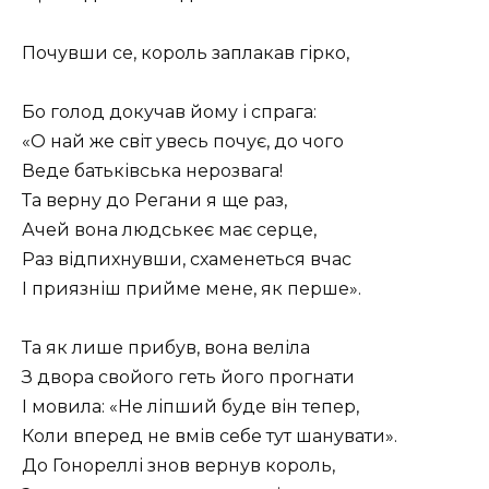
Почувши се, король заплакав гірко,
Бо голод докучав йому і спрага:
«О най же світ увесь почує, до чого
Веде батьківська нерозвага!
Та верну до Регани я ще раз,
Ачей вона людськеє має серце,
Раз відпихнувши, схаменеться вчас
І приязніш прийме мене, як перше».
Та як лише прибув, вона веліла
З двора свойого геть його прогнати
І мовила: «Не ліпший буде він тепер,
Коли вперед не вмів себе тут шанувати».
До Гонореллі знов вернув король,