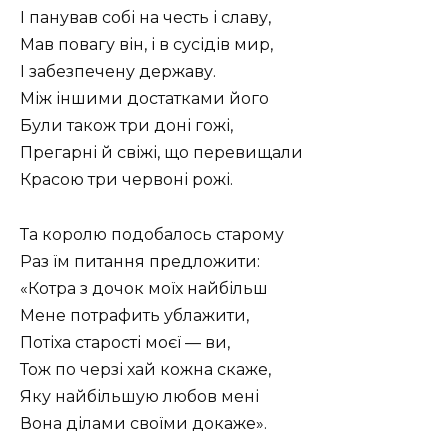
І панував собі на честь і славу,
Мав повагу він, і в сусідів мир,
І забезпечену державу.
Між іншими достатками його
Були також три доні гожі,
Прегарні й свіжі, що перевищали
Красою три червоні рожі.
Та королю подобалось старому
Раз їм питання предложити:
«Котра з дочок моїх найбільш
Мене потрафить ублажити,
Потіха старості моєї — ви,
Тож по черзі хай кожна скаже,
Яку найбільшую любов мені
Вона ділами своїми докаже».