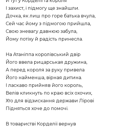
Й тут у Корделії та короля
І захист, і підмогу ще знайшли.
Дочка, як лиш про горе батька вчула,
Сей час йому з підмогою прийшла,
Свою зневагу давнюю забула,
Йому потіху й радість принесла.
На Атаніппа королівський двір
Його ввела рицарськая дружина,
А перед короля за руку привела
Його найменша, вірная дитина.
І ласкаво прийняв його король,
Велів кликнуть по краю всіх охочих,
Хто для відзискання держави Лірові
Підняться хоче до помочі.
В товаристві Корделії вернув