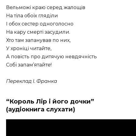
Вельможі краю серед жалощів
На тіла обоїх гляділи
І обох сестер одноголосно
На кару смерті засудили.
Хто там запанував по них,
У хроніці читайте,
А повість про дитячую невдячність
Собі запам’ятайте!
Переклад І. Франка
“Король Лір і його дочки”
(аудіокнига слухати)