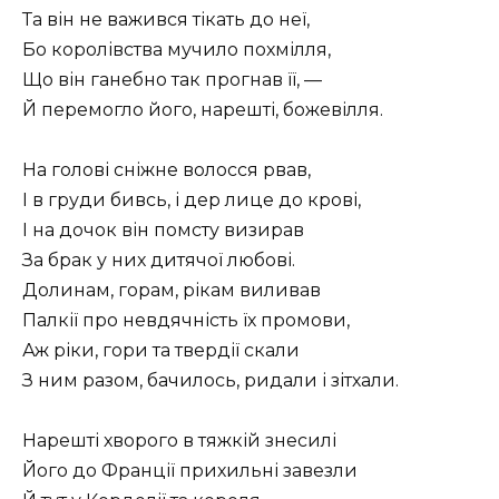
Та він не важився тікать до неї,
Бо королівства мучило похмілля,
Що він ганебно так прогнав її, —
Й перемогло його, нарешті, божевілля.
На голові сніжне волосся рвав,
І в груди бивсь, і дер лице до крові,
І на дочок він помсту визирав
За брак у них дитячої любові.
Долинам, горам, рікам виливав
Палкії про невдячність їх промови,
Аж ріки, гори та твердії скали
З ним разом, бачилось, ридали і зітхали.
Нарешті хворого в тяжкій знесилі
Його до Франції прихильні завезли