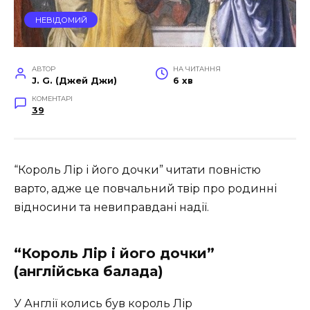
НЕВІДОМИЙ
АВТОР
НА ЧИТАННЯ
J. G. (Джей Джи)
6 хв
КОМЕНТАРІ
39
“Король Лір і його дочки” читати повністю
варто, адже це повчальний твір про родинні
відносини та невиправдані надії.
“Король Лір і його дочки”
(англійська балада)
У Англії колись був король Лір