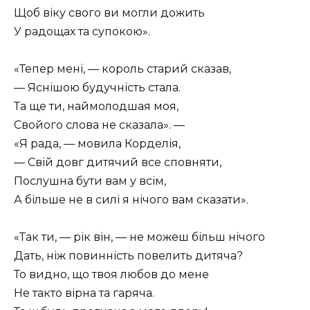
Щоб віку свого ви могли дожить
У радощах та супокою».
«Тепер мені, — король старий сказав,
— Яснішою будучність стала.
Та ще ти, наймолодшая моя,
Свойого слова не сказала». —
«Я рада, — мовила Корделія,
— Свій довг дитячий все сповняти,
Послушна бути вам у всім,
А більше не в силі я нічого вам сказати».
«Так ти, — рік він, — не можеш більш нічого
Дать, ніж повинність повелить дитяча?
То видно, що твоя любов до мене
Не так­то вірна та гаряча.