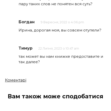
пару таких слов не понятен вся суть?
Богдан
9 Вересня, 2022 о 4:06 pm
Ирина, дорогая моя, вы совсем отупели?
Тимур
22 Липня, 2023 о 10:47 am
так может вы нам книжке предоставите и
так далее?
Кількість
Коментарі
коментарів
Вам також може сподобатися