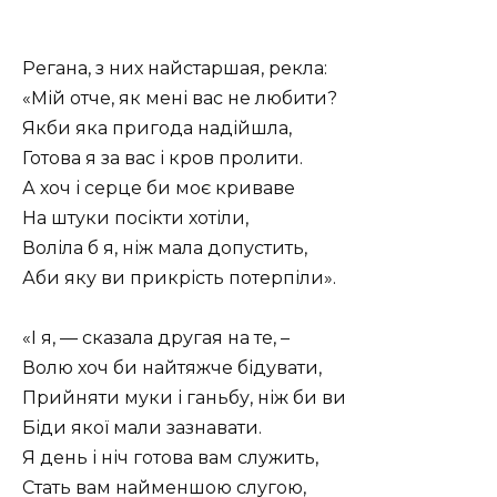
Регана, з них найстаршая, рекла:
«Мій отче, як мені вас не любити?
Якби яка пригода надійшла,
Готова я за вас і кров пролити.
А хоч і серце би моє криваве
На штуки посікти хотіли,
Воліла б я, ніж мала допустить,
Аби яку ви прикрість потерпіли».
«І я, — сказала другая на те, –
Волю хоч би найтяжче бідувати,
Прийняти муки і ганьбу, ніж би ви
Біди якої мали зазнавати.
Я день і ніч готова вам служить,
Стать вам найменшою слугою,