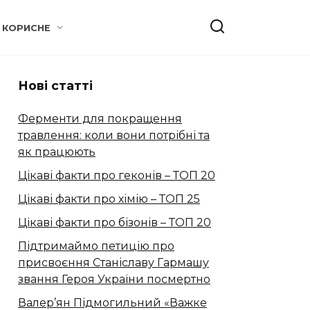
КОРИСНЕ
Нові статті
Ферменти для покращення
травлення: коли вони потрібні та
як працюють
Цікаві факти про геконів – ТОП 20
Цікаві факти про хімію – ТОП 25
Цікаві факти про бізонів – ТОП 20
Підтримаймо петицію про
присвоєння Станіславу Гармашу
звання Героя України посмертно
Валер’ян Підмогильний «Важке