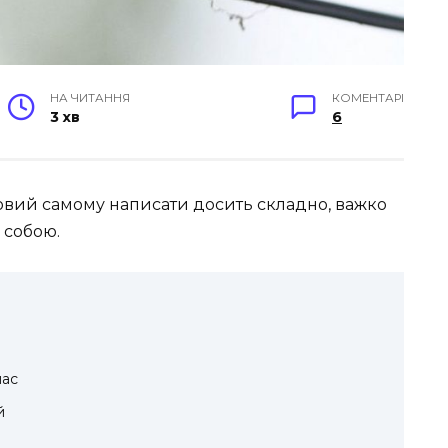
НА ЧИТАННЯ
КОМЕНТАРІ
3 хв
6
овий самому написати досить складно, важко
 собою.
лас
й