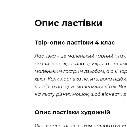
Опис ластівки
Твір-опис ластівки 4 клас
Ластівка – це маленький гарний птах. У
на шиї в неї красива прикраса – пляма
маленьким гострим дзьобом, а очі чо
хвіст. Коли ластівка летить, вона підб
ластівка нагадує маленький літак. Вон
на льоту різних мошок, щоб віднести д
Опис ластівки художній
Якось навесні під дахом нашого будин