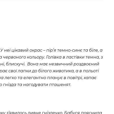
 неї цікавий окрас – пір’я темно-синє та біле, а
 червоного кольору. Голівка в ластівки темна, з
рні, блискучі. Вона має незвичний роздвоєний
ирає свої лапки до білого животика, а в польоті
а легко та елегантно планує в повітрі, хапає
о гнізда та нагодувати пташенят.
ку з’явилось дивне гніздечко. Бабуся пояснила