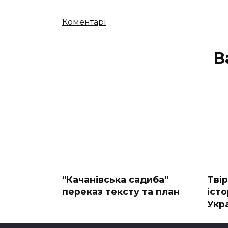
Кількість
Коментарі
коментарів
В
“Качанівська садиба”
Тві
переказ тексту та план
істо
Укра