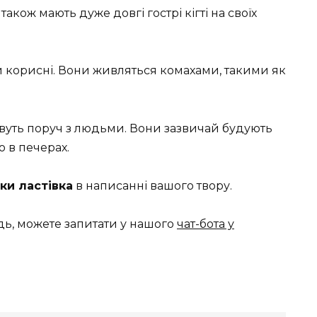
також мають дуже довгі гострі кігті на своїх
 а й корисні. Вони живляться комахами, такими як
живуть поруч з людьми. Вони зазвичай будують
бо в печерах.
ки ластівка
в написанні вашого твору.
дь, можете запитати у нашого
чат-бота у