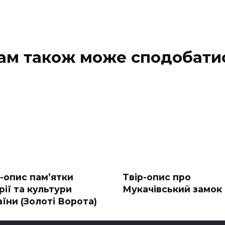
ам також може сподобати
р-опис пам’ятки
Твір-опис про
рії та культури
Мукачівський замок
їни (Золоті Ворота)