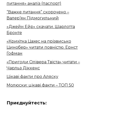
питання» аналіз (паспорт)
“Важке питання” скорочено –
Валер’ян Підмогильний
«Джейн Ейр» скачати. Шарлотта
Бронте
«Крихітка Цахес на прізвисько
Цинобер» читати повністю. Ернст
Гофман
«Пригоди Олівера Твіста» читати –
Чарльз Діккенс
Цікаві факти про Аляску
Молюски: цікаві факти – ТОП 50
Приєднуйтесть: