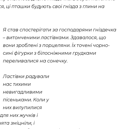
ся, ці пташки будують свої гнізда з глини на
Я став спостерігати за господарями гніздечка
– витонченими ластівками. Здавалося, що
вони зроблені з порцеляни. Їх точені чорно-
сині фігурки з білосніжними грудками
переливалися на сонечку.
Ластівки радували
нас тихими
невигадливими
пісеньками. Коли у
них вилупилися
ля них жучків і
та зміцніли, і