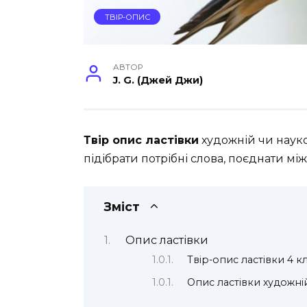
ТВІР-ОПИС
АВТОР
J. G. (Джей Джи)
Твір опис ластівки
художній чи наук
підібрати потрібні слова, поєднати між
Зміст
Опис ластівки
Твір-опис ластівки 4 к
Опис ластівки художні