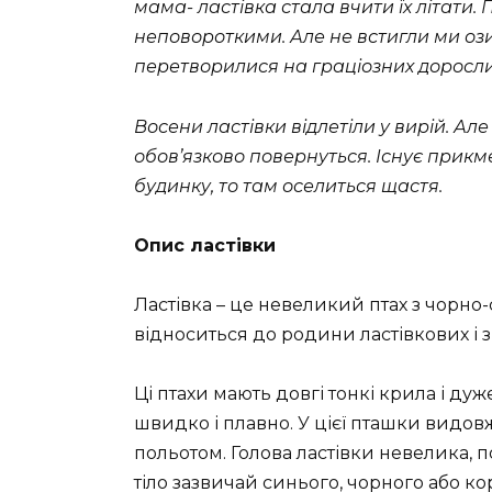
мама- ластівка стала вчити їх літати
неповороткими. Але не встигли ми ози
перетворилися на граціозних дорослих
Восени ластівки відлетіли у вирій. Ал
обов’язково повернуться. Існує прикм
будинку, то там оселиться щастя.
Опис ластівки
Ластівка – це невеликий птах з чорно
відноситься до родини ластівкових і з
Ці птахи мають довгі тонкі крила і дуж
швидко і плавно. У цієї пташки видов
польотом. Голова ластівки невелика, по
тіло зазвичай синього, чорного або к