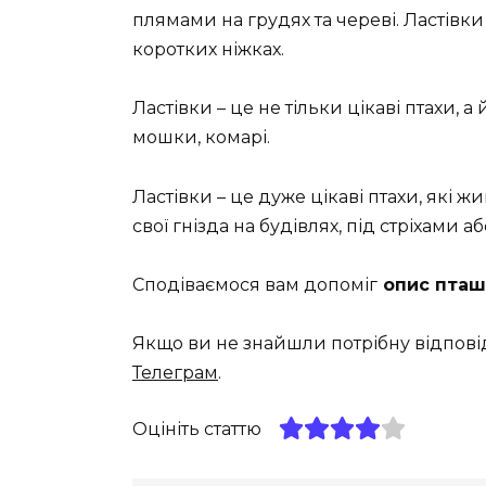
плямами на грудях та череві. Ластівки 
коротких ніжках.
Ластівки – це не тільки цікаві птахи,
мошки, комарі.
Ластівки – це дуже цікаві птахи, які 
свої гнізда на будівлях, під стріхами а
Сподіваємося вам допоміг
опис пташ
Якщо ви не знайшли потрібну відпові
Телеграм
.
Оцініть статтю