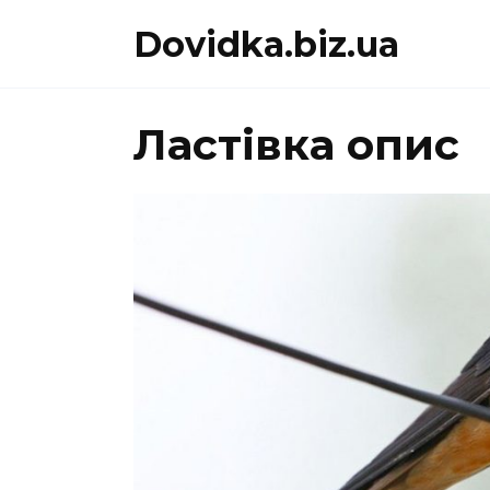
Перейти
Dovidka.biz.ua
до
вмісту
Ластівка опис