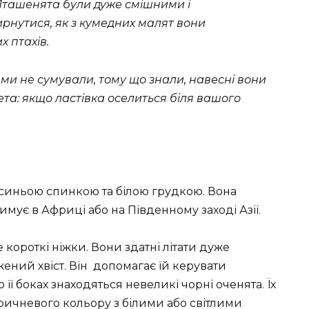
. Пташенята були дуже смішними і
рнутися, як з кумедних малят вони
 птахів.
е ми не сумували, тому що знали, навесні вони
ета: якщо ластівка оселиться біля вашого
-синьою спинкою та білою грудкою. Вона
имує в Африці або на Південному заході Азії.
е короткі ніжки. Вони здатні літати дуже
жений хвіст. Він допомагає їй керувати
 її боках знаходяться невеликі чорні оченята. Їх
оричневого кольору з білими або світлими