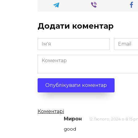
Додати коментар
Ім'я
Email
*
*
Коментар
Кількість
Коментарі
Мирон
12 Лютого, 2024 о 8:15 
коментарів
good