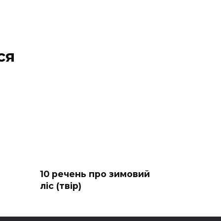
ся
10 речень про зимовий
ліс (твір)