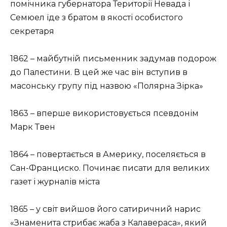
помічника губернатора Території Невада і
Семюел їде з братом в якості особистого
секретаря
1862 – майбутній письменник задумав подорож
до Палестини. В цей же час він вступив в
масонську групу під назвою «Полярна Зірка»
1863 – вперше використовується псевдонім
Марк Твен
1864 – повертається в Америку, поселяється в
Сан-Франциско. Починає писати для великих
газет і журналів міста
1865 – у світ вийшов його сатиричний нарис
«Знаменита стрибає жаба з Калавераса», який