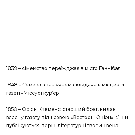
1839 – сімейство переїжджає в місто Ганнібал
1848 – Семюел став учнем складача в місцевій
газеті «Міссурі кур’єр»
1850 – Оріон Клеменс, старший брат, видає
власну газету під назвою «Вестерн Юніон». У ній
публікуються перші літературні твори Твена