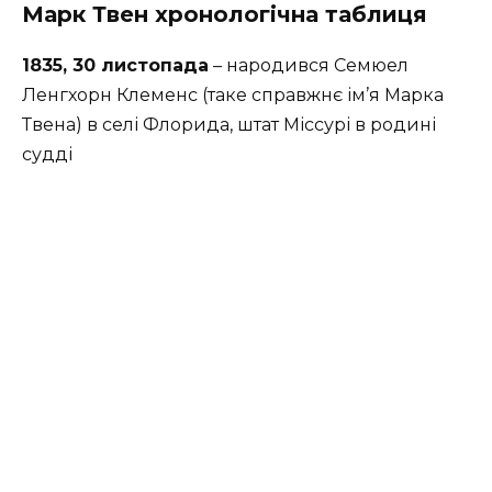
Марк Твен хронологічна таблиця
1835, 30 листопада
– народився Семюел
Ленгхорн Клеменс (таке справжнє ім’я Марка
Твена) в селі Флорида, штат Міссурі в родині
судді