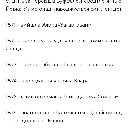
сидить за переїзд в Буффало, передмістя Нью-
Йорка. У листопаді народжується син Ленгдон
1871 – вийшла збірка «Загартовані»
1872 – народжується дочка Сюзі. Помирає син
Ленгдон
1873 – вийшла збірка «Позолочене століття»
1874 – народжується дочка Клара
1876 ​​- вийшов роман «
Пригода Тома Сойєра
»
1879 – знайомство з
Тургенєвим
і
Дарвіном
під
час подорожі по Європі