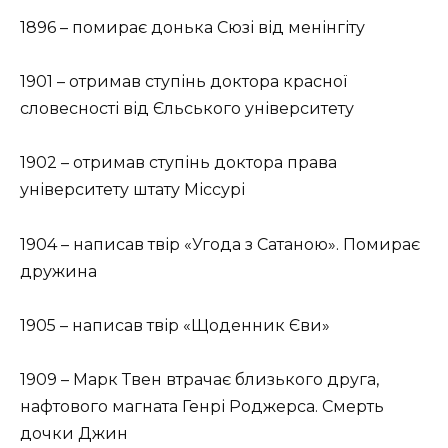
1896 – помирає донька Сюзі від менінгіту
1901 – отримав ступінь доктора красної
словесності від Єльського університету
1902 – отримав ступінь доктора права
університету штату Міссурі
1904 – написав твір «Угода з Сатаною». Помирає
дружина
1905 – написав твір «Щоденник Єви»
1909 – Марк Твен втрачає близького друга,
нафтового магната Генрі Роджерса. Смерть
дочки Джин