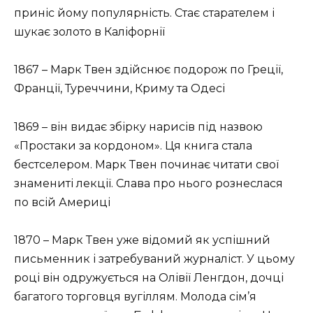
приніс йому популярність. Стає старателем і
шукає золото в Каліфорнії
1867 – Марк Твен здійснює подорож по Греції,
Франції, Туреччини, Криму та Одесі
1869 – він видає збірку нарисів під назвою
«Простаки за кордоном». Ця книга стала
бестселером. Марк Твен починає читати свої
знамениті лекції. Слава про нього рознеслася
по всій Америці
1870 – Марк Твен уже відомий як успішний
письменник і затребуваний журналіст. У цьому
році він одружується на Олівії Ленгдон, дочці
багатого торговця вугіллям. Молода сім’я