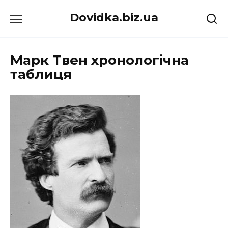
Перейти
Dovidka.biz.ua
до
вмісту
Марк Твен хронологічна
таблиця