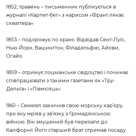
1852, травень – письменник публікується в
журналі «Карпет-бег» з нарисом «Франт лякає
скваттера»
1853 – подорожує по країні. Відвідав Сент-Луїс,
Нью-Йорк, Вашингтон, Філадельфію, Айови,
Огайо.
1859 – отримує лоцманське свідоцтво і починає
співпрацювати з такими газетами як «Тру-
Дельта» і «Півмісяць»
1861 – Семюел закінчив свою морську кар’єру,
про яку мріяв у зв’язку з Громадянською
війною. Він змушений був переїхати до
Каліфорнії. Його старший брат отримав посаду