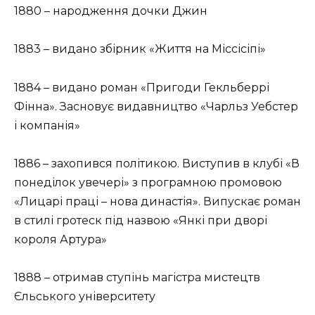
1880 – народження дочки Джин
1883 – видано збірник «Життя на Міссісіпі»
1884 – видано роман «Пригоди Гекльберрі
Фінна». Засновує видавництво «Чарльз Уебстер
і компанія»
1886 – захопився політикою. Виступив в клубі «В
понеділок увечері» з програмною промовою
«Лицарі праці – нова династія». Випускає роман
в стилі гротеск під назвою «Янкі при дворі
короля Артура»
1888 – отримав ступінь магістра мистецтв
Єльського університету