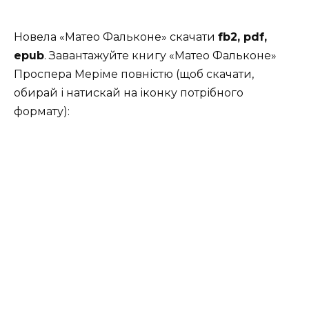
Новела «Матео Фальконе» скачати
fb2, pdf,
epub
. Завантажуйте книгу «Матео Фальконе»
Проспера Меріме повністю (щоб скачати,
обирай і натискай на іконку потрібного
формату):