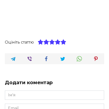
Оцініть статтю
Додати коментар
Ім'я
*
Email