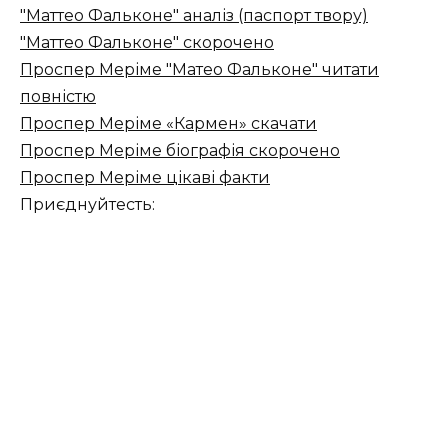
"Маттео Фальконе" аналіз (паспорт твору)
"Маттео Фальконе" скорочено
Проспер Меріме "Матео Фальконе" читати
повністю
Проспер Меріме «Кармен» скачати
Проспер Меріме біографія скорочено
Проспер Меріме цікаві факти
Приєднуйтесть: