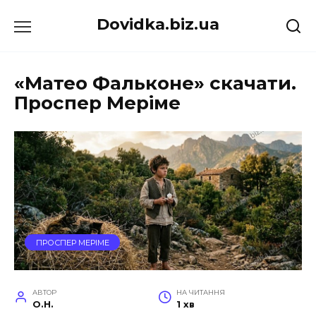
Перейти
Dovidka.biz.ua
до
вмісту
«Матео Фальконе» скачати.
Проспер Меріме
ПРОСПЕР МЕРІМЕ
АВТОР
НА ЧИТАННЯ
O.H.
1 хв