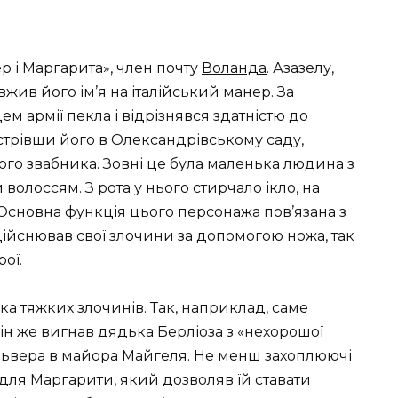
 і Маргарита», член почту
Воланда
. Азазелу,
вжив його ім’я на італійський манер. За
м армії пекла і відрізнявся здатністю до
устрівши його в Олександрівському саду,
ого звабника. Зовні це була маленька людина з
лоссям. З рота у нього стирчало ікло, на
м. Основна функція цього персонажа пов’язана з
здійснював свої злочини за допомогою ножа, так
рої.
ька тяжких злочинів. Так, наприклад, саме
 він же вигнав дядька Берліоза з «нехорошої
ольвера в майора Майгеля. Не менш захоплюючі
для Маргарити, який дозволяв їй ставати