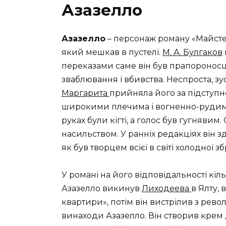
Азазелло
Азазелло
– персонаж роману «Майстер
який мешкав в пустелі.
М. А. Булгаков
переказами саме він був прапороносце
зваблювання і вбивства. Неспроста, з
Маргарита
прийняла його за підступн
широкими плечима і вогненно-рудим во
руках були кігті, а голос був гугняви
насильством. У ранніх редакціях він 
як був творцем всієї в світі холодної зб
У романі на його відповідальності кіл
Азазелло викинув
Лиходеева
в Ялту,
квартири», потім він вистрілив з рев
винаходи Азазелло. Він створив крем 