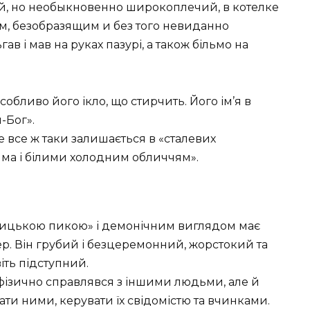
ий, но необыкновенно широкоплечий, в котелке
ом, безобразящим и без того невиданно
 і мав на руках пазурі, а також більмо на
собливо його ікло, що стирчить. Його ім’я в
-Бог».
ле все ж таки залишається в «сталевих
ма і білими холодним обличчям».
ницькою пикою» і демонічним виглядом має
ер. Він грубий і безцеремонний, жорстокий та
віть підступний.
 фізично справлявся з іншими людьми, але й
ти ними, керувати їх свідомістю та вчинками.