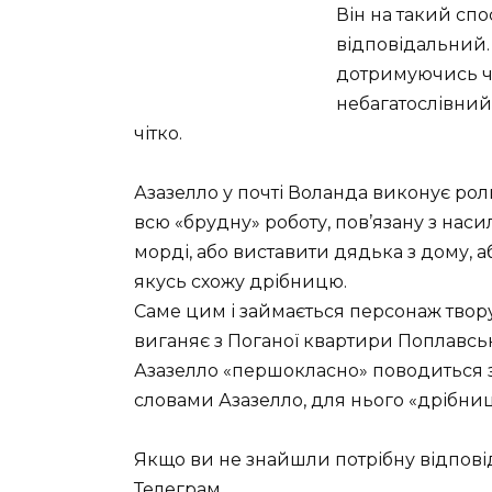
Він на такий спо
відповідальний.
дотримуючись чіт
небагатослівний
чітко.
Азазелло у почті Воланда виконує рол
всю «брудну» роботу, пов’язану з наси
морді, або виставити дядька з дому, 
якусь схожу дрібницю.
Саме цим і займається персонаж твору
виганяє з Поганої квартири Поплавсь
Азазелло «першокласно» поводиться зі
словами Азазелло, для нього «дрібниц
Якщо ви не знайшли потрібну відпові
Телеграм
.