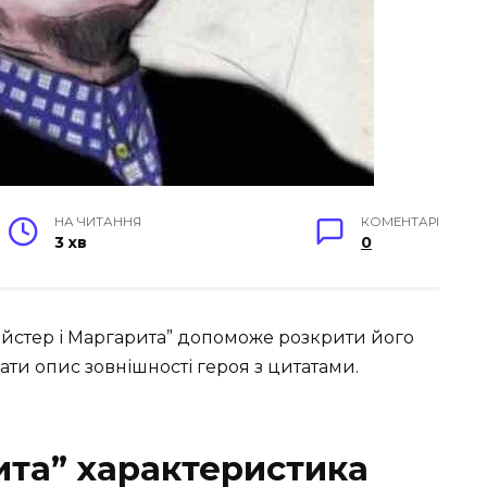
НА ЧИТАННЯ
КОМЕНТАРІ
3 хв
0
айстер і Маргарита” допоможе розкрити його
ати опис зовнішності героя з цитатами.
ита” характеристика