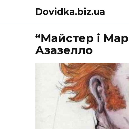
Перейти
Dovidka.biz.ua
до
вмісту
“Майстер і Мар
Азазелло