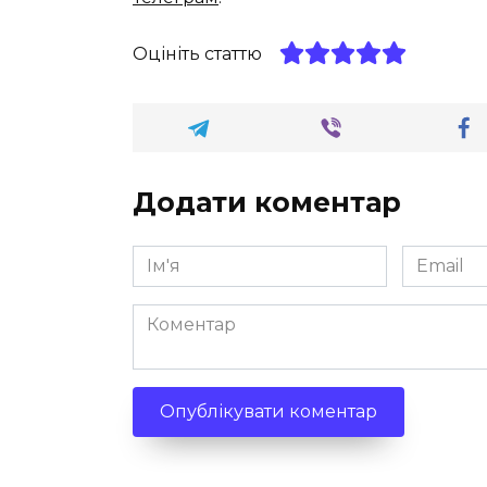
Оцініть статтю
Додати коментар
Ім'я
Email
*
*
Коментар