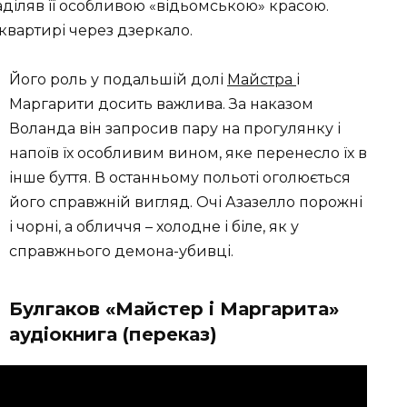
аділяв її особливою ​​«відьомською» красою.
квартирі через дзеркало.
Його роль у подальшій долі
Майстра
і
Маргарити досить важлива. За наказом
Воланда він запросив пару на прогулянку і
напоїв їх особливим вином, яке перенесло їх в
інше буття. В останньому польоті оголюється
його справжній вигляд. Очі Азазелло порожні
і чорні, а обличчя – холодне і біле, як у
справжнього демона-убивці.
Булгаков «Майстер і Маргарита»
аудіокнига (переказ)