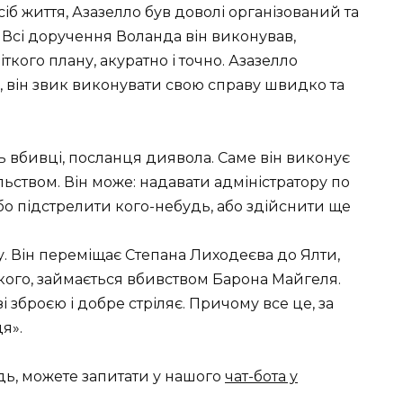
сіб життя, Азазелло був доволі організований та
 Всі доручення Воланда він виконував,
кого плану, акуратно і точно. Азазелло
, він звик виконувати свою справу швидко та
ь вбивці, посланця диявола. Саме він виконує
льством. Він може: надавати адміністратору по
або підстрелити кого-небудь, або здійснити ще
. Він переміщає Степана Лиходеєва до Ялти,
кого, займається вбивством Барона Майгеля.
 зброєю і добре стріляє. Причому все це, за
я».
дь, можете запитати у нашого
чат-бота у