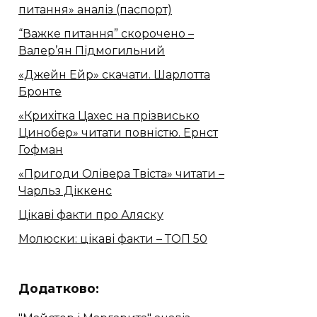
питання» аналіз (паспорт)
“Важке питання” скорочено –
Валер’ян Підмогильний
«Джейн Ейр» скачати. Шарлотта
Бронте
«Крихітка Цахес на прізвисько
Цинобер» читати повністю. Ернст
Гофман
«Пригоди Олівера Твіста» читати –
Чарльз Діккенс
Цікаві факти про Аляску
Молюски: цікаві факти – ТОП 50
Додатково: