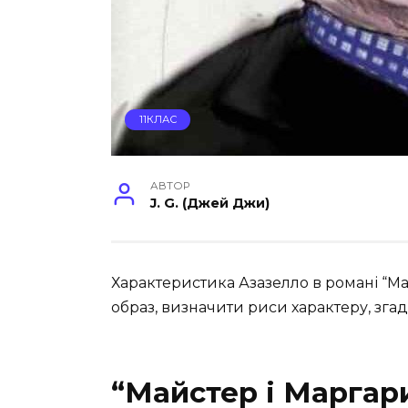
11КЛАС
АВТОР
J. G. (Джей Джи)
Характеристика Азазелло в романі “М
образ, визначити риси характеру, згад
“Майстер і Маргар