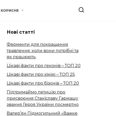
КОРИСНЕ
Нові статті
Ферменти для покращення
травлення: коли вони потрібні та
як працюють
Цікаві факти про геконів – ТОП 20
Цікаві факти про хімію – ТОП 25
Цікаві факти про бізонів – ТОП 20
Підтримаймо петицію про
присвоєння Станіславу Гармашу
звання Героя України посмертно
Валер’ян Підмогильний «Важке