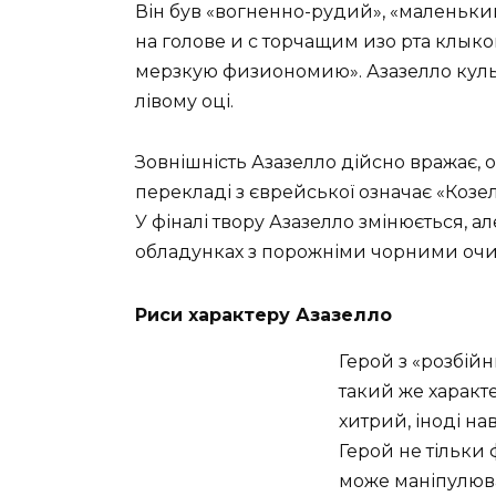
Він був «вогненно-рудий», «маленьк
на голове и с торчащим изо рта клык
мерзкую физиономию». Азазелло кульгав
лівому оці.
Зовнішність Азазелло дійсно вражає, о
перекладі з єврейської означає «Козел
У фіналі твору Азазелло змінюється, а
обладунках з порожніми чорними очи
Риси характеру Азазелло
Герой з «розбій
такий же характ
хитрий, іноді на
Герой не тільки
може маніпулюва