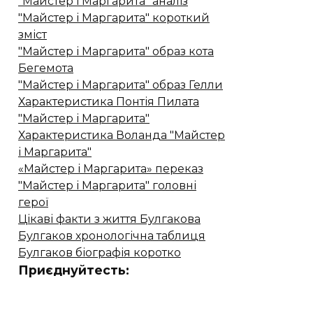
"Майстер і Маргарита" аналіз
"Майстер і Маргарита" короткий
зміст
"Майстер і Маргарита" образ кота
Бегемота
"Майстер і Маргарита" образ Гелли
Характеристика Понтія Пилата
"Майстер і Маргарита"
Характеристика Воланда "Майстер
і Маргарита"
«Майстер і Маргарита» переказ
"Майстер і Маргарита" головні
герої
Цікаві факти з життя Булгакова
Булгаков хронологічна таблиця
Булгаков біографія коротко
Приєднуйтесть: