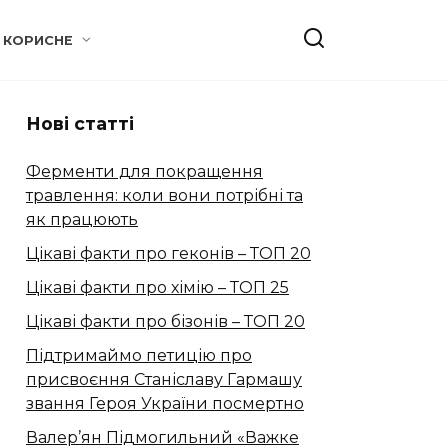
КОРИСНЕ
Нові статті
Ферменти для покращення
травлення: коли вони потрібні та
як працюють
Цікаві факти про геконів – ТОП 20
Цікаві факти про хімію – ТОП 25
Цікаві факти про бізонів – ТОП 20
Підтримаймо петицію про
присвоєння Станіславу Гармашу
звання Героя України посмертно
Валер’ян Підмогильний «Важке