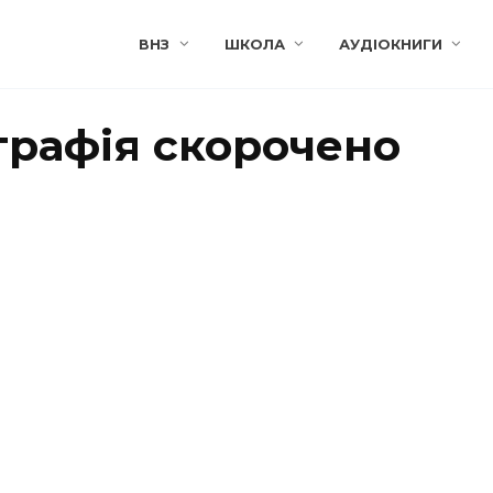
ВНЗ
ШКОЛА
АУДІОКНИГИ
графія скорочено