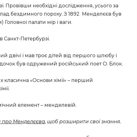
і. Провівши необхідні дослідження, усього за
лад бездимного пороху. З 1892 Менделєєв був
Головної палати мір і ваги.
в Санкт-Петербурзі.
й двічі і мав троє дітей від першого шлюбу і
о дочок був одружений російський поет О. Блок.
х класична «Основи хімії» – перший
мії.
мічний елемент – менделевій.
и про Менделєєва
, щоб розширити свої знання.