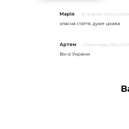
Марія
24 Жовтня, 2023 о 4:23 
класна стаття, дуже цікава
Артем
5 Листопада, 2024 о 6:3
Він із України
В