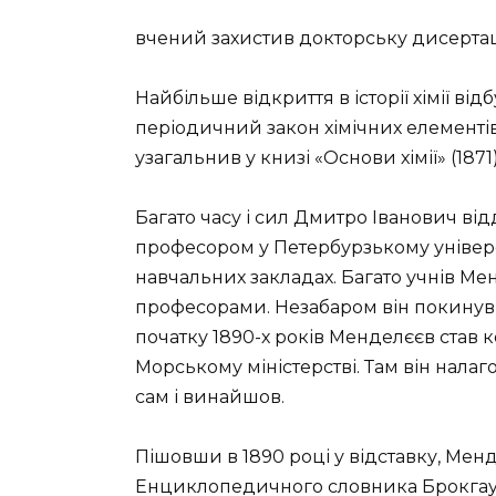
вчений захистив докторську дисертац
Найбільше відкриття в історії хімії ві
періодичний закон хімічних елементів
узагальнив у книзі «Основи хімії» (1871)
Багато часу і сил Дмитро Іванович від
професором у Петербурзькому університ
навчальних закладах. Багато учнів М
професорами. Незабаром він покинув у
початку 1890-х років Менделєєв став к
Морському міністерстві. Там він нал
сам і винайшов.
Пішовши в 1890 році у відставку, Мен
Енциклопедичного словника Брокгауза