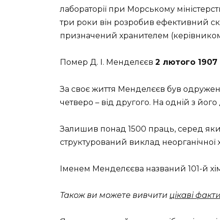
лабораторії при Морському міністерств
три роки він розробив ефективний ск
призначений хранителем (керівником) 
Помер Д. І. Менделєєв
2 лютого 1907
За своє життя Менделєєв був одружени
четверо – від другого. На одній з йог
Залишив понад 1500 праць, серед яки
структурований виклад неорганічної хі
Іменем Менделєєва названий 101-й хі
Також ви можете вивчити
цікаві факт