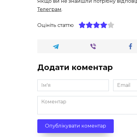
Якщо ви не знайшли потрібну відпові
Телеграм
.
Оцініть статтю
Додати коментар
Ім'я
Email
*
*
Коментар