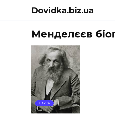
Перейти
Dovidka.biz.ua
до
вмісту
Менделєєв біо
НАУКА