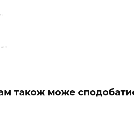
pm
1 pm
ам також може сподобати