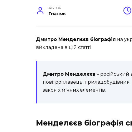
АВТОР
Гнатюк
Дмитро Менделєєв біографія
на укр
викладена в цій статті.
Дмитро Менделєєв
– російський в
повітроплавець, приладобудівник.
закон хімічних елементів.
Менделєєв біографія 