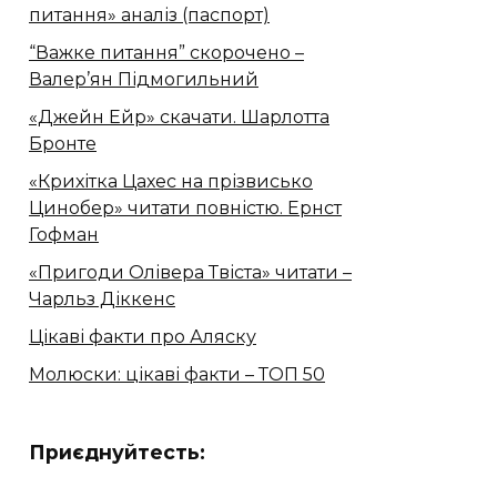
питання» аналіз (паспорт)
“Важке питання” скорочено –
Валер’ян Підмогильний
«Джейн Ейр» скачати. Шарлотта
Бронте
«Крихітка Цахес на прізвисько
Цинобер» читати повністю. Ернст
Гофман
«Пригоди Олівера Твіста» читати –
Чарльз Діккенс
Цікаві факти про Аляску
Молюски: цікаві факти – ТОП 50
Приєднуйтесть: