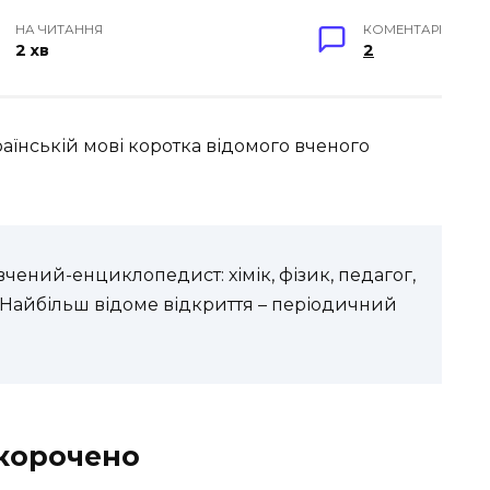
НА ЧИТАННЯ
КОМЕНТАРІ
2 хв
2
аїнській мові коротка відомого вченого
чений-енциклопедист: хімік, фізик, педагог,
 Найбільш відоме відкриття – періодичний
скорочено