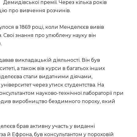
Демидівської премії. Через кілька років
ію про вивчення розчинів.
дбулося в 1869 році, коли Менделєєв вивів
. Свої знання про улюблену науку він
.
давав викладацькій діяльності. Він був
еті, а також вів курси в багатьох інших
енделєєва стали видатними діячами,
ніверситет через утиск студентства. На
онсультантом науково-технічної лабораторії при
агодив виробництво бездимного пороху, який
делєєв брав активну участь у виданні
 й Ефрона, був консультантом у пороховій