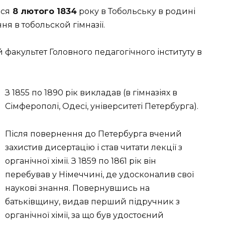
вся
8 лютого 1834
року в Тобольську в родині
ння в тобольской гімназії.
 факультет Головного педагогічного інституту в
З 1855 по 1890 рік викладав (в гімназіях в
Сімферополі, Одесі, університеті Петербурга).
Після повернення до Петербурга вчений
захистив дисертацію і став читати лекції з
органічної хімії. З 1859 по 1861 рік він
перебував у Німеччині, де удосконалив свої
наукові знання. Повернувшись на
батьківщину, видав перший підручник з
органічної хімії, за що був удостоєний