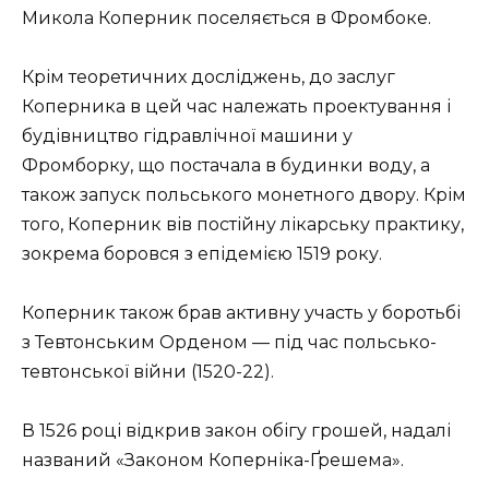
Микола Коперник поселяється в Фромбоке.
Крім теоретичних досліджень, до заслуг
Коперника в цей час належать проектування і
будівництво гідравлічної машини у
Фромборку, що постачала в будинки воду, а
також запуск польського монетного двору. Крім
того, Коперник вів постійну лікарську практику,
зокрема боровся з епідемією 1519 року.
Коперник також брав активну участь у боротьбі
з Тевтонським Орденом — під час польсько-
тевтонської війни (1520-22).
В 1526 році відкрив закон обігу грошей, надалі
названий «Законом Коперніка-Ґрешема».