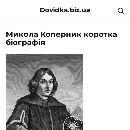
Перейти
Dovidka.biz.ua
до
вмісту
Микола Коперник коротка
біографія