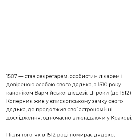
1507 — став секретарем, особистим лікарем і
довіреною особою свого дядька, а 1510 року —
каноніком Вармійської дієцезії. Ці роки (до 1512)
Коперник жив у єпископському замку свого
дядька, де продовжив свої астрономічні
дослідження, одночасно викладаючи у Кракові.
Після того, як в 1512 році помирає дядько,