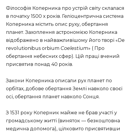
Філософія Коперника про устрій світу склалася
в початку 1500 х років. Геліоцентрична система
Коперника містить опис руху, обертання
планет. Захоплення астрономією Коперника
відображено в найважливішому його творі «De
revolutionibus orbium
Coelestium
» ( Про
обертання небесних сфер). Цій праці вчений
присвятив понад 40 років.
Закони Коперника описали рух планет по
орбітах, добове обертання Землі навколо своєї
осі, обертання планет навколо Сонця.
З 1531 року Коперник майже не брав участі у
громадському житті (виняток — безкоштовна
медична допомога), цілковито присвятивши