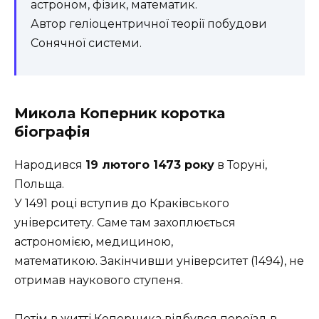
астроном, фізик, математик.
Автор геліоцентричної теорії побудови
Сонячної системи.
Микола Коперник коротка
біографія
Народився
19 лютого 1473 року
в Торуні,
Польща.
У 1491 році вступив до Краківського
університету. Саме там захоплюється
астрономією, медициною,
математикою. Закінчивши університет (1494), не
отримав наукового ступеня.
Потім в житті Коперника відбувся переїзд в