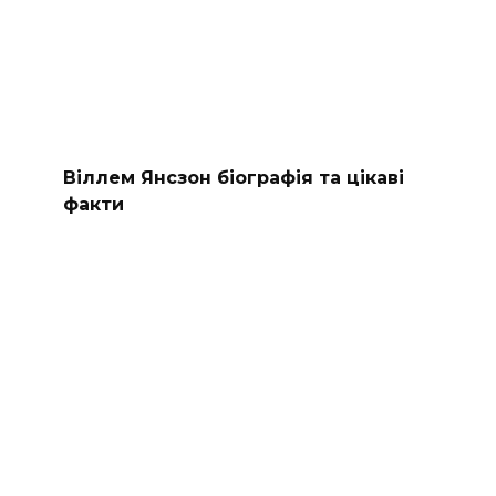
Віллем Янсзон біографія та цікаві
факти