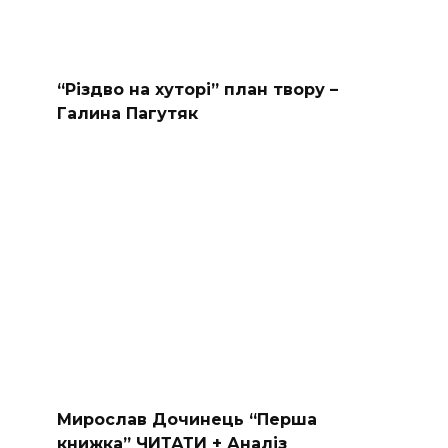
“Різдво на хуторі” план твору –
Галина Пагутяк
Мирослав Дочинець “Перша
книжка” ЧИТАТИ + Аналіз