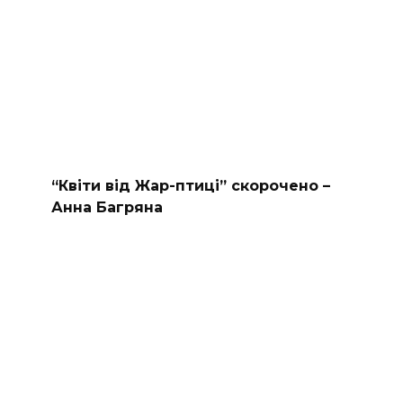
“Квіти від Жар-птиці” скорочено –
Анна Багряна