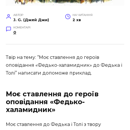
АВТОР
НА ЧИТАННЯ
J. G. (Джей Джи)
2 хв
КОМЕНТАРІ
0
Твір на тему: “Моє ставлення до героїв
оповідання «Федько-халамидник» до Федька і
Толі” написати допоможе приклад.
Моє ставлення до героїв
оповідання
«Федько-
халамидник»
Моє ставлення до Федька і Толі з твору