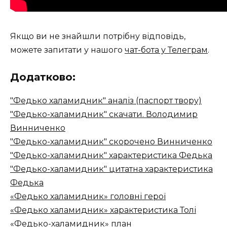
Якщо ви не знайшли потрібну відповідь,
можете запитати у нашого
чат-бота у Телеграм
.
Додатково:
"Федько халамидник" аналіз (паспорт твору)
"Федько-халамидник" скачати. Володимир
Винниченко
"Федько-халамидник" скорочено Винниченко
"Федько-халамидник" характеристика Федька
"Федько-халамидник" цитатна характеристика
Федька
«Федько халамидник» головні герої
«Федько халамидник» характеристика Толі
«Федько-халамидник» план