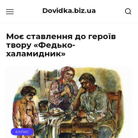
Перейти
Dovidka.biz.ua
до
вмісту
Моє ставлення до героїв
твору «Федько-
халамидник»
6 КЛАС