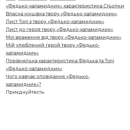
«Федько-халамидник» характеристика Стьопки
Власна кінцівка твору «Федько-халамидник»
Лист Толі з твору «Федько-халамидник»
Лист до героя твору «Федько-халамидник»
Мої враження від твору «Федько-халамидник»
Мій улюблений герой твору «Федько-
халамидник»
Порівняльна характеристика Федька та Толі
«Федько-халамидник»
Чого навчає оповідання «Федько-
халамидник»?
Приєднуйтесть: