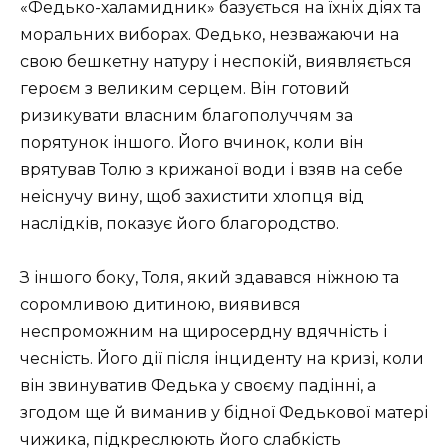
«Федько-халамидник» базується на їхніх діях та
моральних виборах. Федько, незважаючи на
свою бешкетну натуру і неспокій, виявляється
героєм з великим серцем. Він готовий
ризикувати власним благополуччям за
порятунок іншого. Його вчинок, коли він
врятував Толю з крижаної води і взяв на себе
неіснучу вину, щоб захистити хлопця від
наслідків, показує його благородство.
З іншого боку, Толя, який здавався ніжною та
соромливою дитиною, виявився
неспроможним на щиросердну вдячність і
чесність. Його дії після інциденту на кризі, коли
він звинуватив Федька у своєму падінні, а
згодом ще й виманив у бідної Федькової матері
чижика, підкреслюють його слабкість