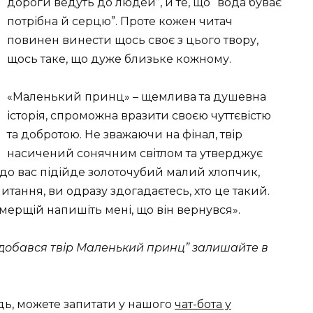
дороги ведуть до людей”, й те, що “вода буває
потрібна й серцю”. Проте кожен читач
повинен винести щось своє з цього твору,
щось таке, що дуже близьке кожному.
«Маленький принц» – щемлива та душевна
історія, спроможна вразити своєю чуттєвістю
та добротою. Не зважаючи на фінал, твір
насичений сонячним світлом та утверджує
о до вас підійде золоточубий малий хлопчик,
питання, ви одразу здогадаєтесь, хто це такий.
, мерщій напишіть мені, що він вернувся».
одобався твір Маленький принц” залишайте в
дь, можете запитати у нашого
чат-бота у