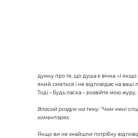
думку про те, що душа є вічна: «I якщ
який сміється і не відповідає на ваші 
Тоді – будь ласка – розвійте мою журу
Власий роздум на тему: “Чим мені сп
коментарях.
Якщо ви не знайшли потрібну відпові