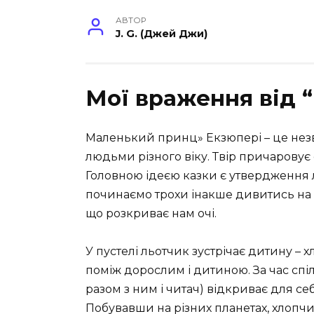
АВТОР
J. G. (Джей Джи)
Мої враження від 
Маленький принц» Екзюпері – це незв
людьми різного віку. Твір причарову
Головною ідеєю казки є утвердження 
починаємо трохи інакше дивитись на 
що розкриває нам очі.
У пустелі льотчик зустрічає дитину –
поміж дорослим і дитиною. За час сп
разом з ним і читач) відкриває для себ
Побувавши на різних планетах, хлопчи