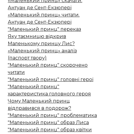
«Маленький принц» скачати.
Антуан де Сент-Екзюпері
«Маленький принц» читати.
Антуан де Сент-Екзюпері
"Маленький принц" переказ
Яку таємницю відкрив
Маленькому принцу Лис?
«Маленький принц» аналіз
(паспорт твору)
"Маленький принц" скорочено
читати
"Маленький принц" головні герої
"Маленький принц"
характеристика головного героя
Чому Маленький принц
відправився в подорож?
"Маленький принц" проблематика
"Маленький принц" образ Лиса
"Маленький принц" образ квітки