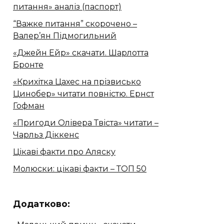
питання» аналіз (паспорт)
“Важке питання” скорочено –
Валер’ян Підмогильний
«Джейн Ейр» скачати. Шарлотта
Бронте
«Крихітка Цахес на прізвисько
Цинобер» читати повністю. Ернст
Гофман
«Пригоди Олівера Твіста» читати –
Чарльз Діккенс
Цікаві факти про Аляску
Молюски: цікаві факти – ТОП 50
Додатково: