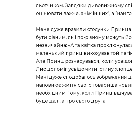
льотчиком. Завдяки дивовижному спів
оцінювати важче, аніж інших”, а “найг
Мене дуже вразили стосунки Принца т
бути різним, як і по-різному можуть й
незвичайна: «А та квітка проклюнулась 
маленький принц викохував той пагін
Але Принц розчарувався, коли усвідоми
Лис допоміг усвідомити істину хлопцев
Мені дуже сподобалось зображення др
наповнює життя свого товариша новим
необхідним. Тому, коли Принц відчував
буде далі, а про свого друга.