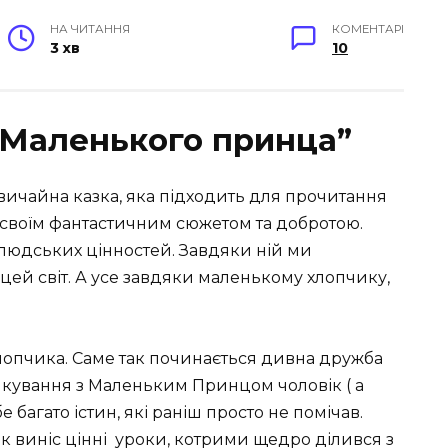
НА ЧИТАННЯ
КОМЕНТАРІ
3 хв
10
“Маленького принца”
ичайна казка, яка підходить для прочитання
є своїм фантастичним сюжетом та добротою.
людських цінностей. Завдяки ній ми
цей світ. А усе завдяки маленькому хлопчику,
 хлопчика. Саме так починається дивна дружба
ілкування з Маленьким Принцом чоловік ( а
е багато істин, які раніш просто не помічав.
к виніс цінні уроки, котрими щедро ділився з