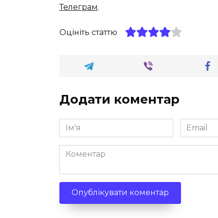
Телеграм
.
Оцініть статтю
Додати коментар
Ім'я
Email
*
*
Коментар