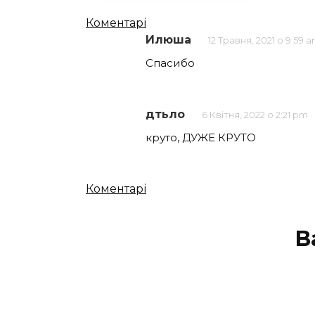
Кількість
Коментарі
Илюша
12 Травня, 2021 о 9:59 
коментарів
Спасибо
дтьло
6 Квітня, 2022 о 2:21 pm
круто, ДУЖЕ КРУТО
Кількість
Коментарі
коментарів
В