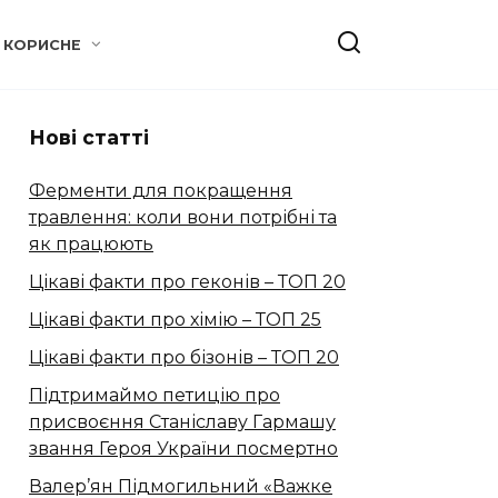
КОРИСНЕ
Нові статті
Ферменти для покращення
травлення: коли вони потрібні та
як працюють
Цікаві факти про геконів – ТОП 20
Цікаві факти про хімію – ТОП 25
Цікаві факти про бізонів – ТОП 20
Підтримаймо петицію про
присвоєння Станіславу Гармашу
звання Героя України посмертно
Валер’ян Підмогильний «Важке