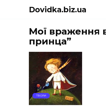
Перейти
Dovidka.biz.ua
до
вмісту
Мої враження 
принца”
ТВОРИ