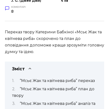
J. G. (Джей Джи)
4 хв
КОМЕНТАРІ
0
Переказ твору Катерини Бабкіної «Мсьє Жак та
квітнева риба» скорочено та план до
оповідання допоможе краще зрозуміти головну
думку та ідею.
Зміст
“Мсьє Жак та квітнева риба” переказ
“Мсьє Жак та квітнева риба” план до
твору
“Мсьє Жак та квітнева риба” аналіз та