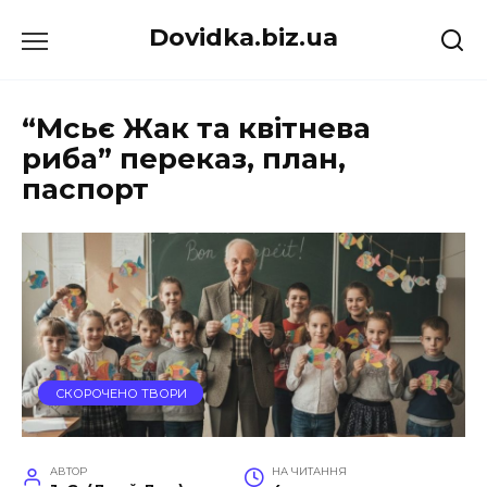
Перейти
Dovidka.biz.ua
до
вмісту
“Мсьє Жак та квітнева
риба” переказ, план,
паспорт
СКОРОЧЕНО ТВОРИ
АВТОР
НА ЧИТАННЯ