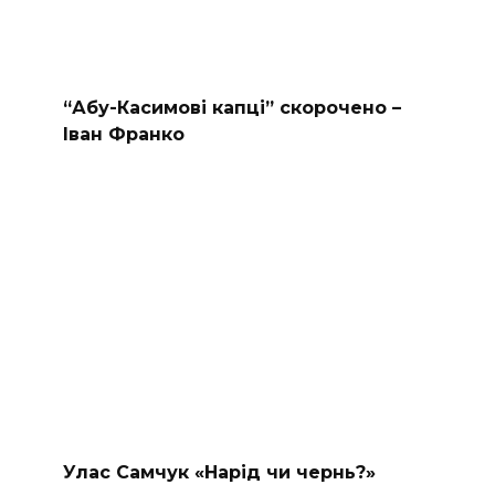
“Абу-Касимові капці” скорочено –
Іван Франко
Улас Самчук «Нарід чи чернь?»