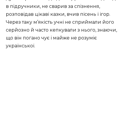
в підручники, не сварив за спізнення,
розповідав цікаві казки, вчив пісень і ігор.
Через таку м’якість учні не сприймали його
серйозно й часто кепкували з нього, знаючи,
що він погано чує і майже не розуміє
української.