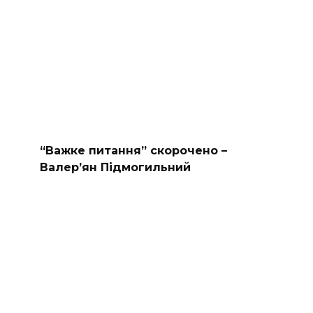
“Важке питання” скорочено –
Валер’ян Підмогильний