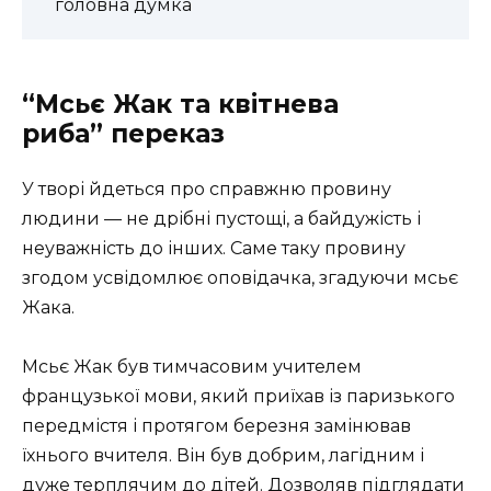
головна думка
“Мсьє Жак та квітнева
риба” переказ
У творі йдеться про справжню провину
людини — не дрібні пустощі, а байдужість і
неуважність до інших. Саме таку провину
згодом усвідомлює оповідачка, згадуючи мсьє
Жака.
Мсьє Жак був тимчасовим учителем
французької мови, який приїхав із паризького
передмістя і протягом березня замінював
їхнього вчителя. Він був добрим, лагідним і
дуже терплячим до дітей. Дозволяв підглядати