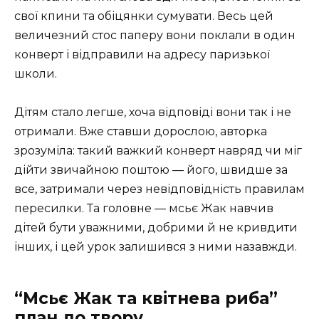
свої кпини та обіцянки сумувати. Весь цей
величезний стос паперу вони поклали в один
конверт і відправили на адресу паризької
школи.
Дітям стало легше, хоча відповіді вони так і не
отримали. Вже ставши дорослою, авторка
зрозуміла: такий важкий конверт навряд чи міг
дійти звичайною поштою — його, швидше за
все, затримали через невідповідність правилам
пересилки. Та головне — мсьє Жак навчив
дітей бути уважними, добрими й не кривдити
інших, і цей урок залишився з ними назавжди.
“Мсьє Жак та квітнева риба”
план до твору