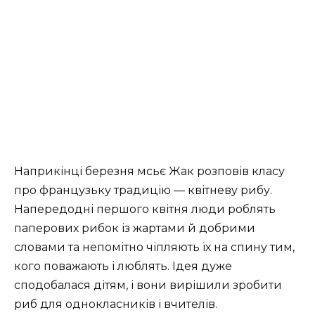
Наприкінці березня мсьє Жак розповів класу
про французьку традицію — квітневу рибу.
Напередодні першого квітня люди роблять
паперових рибок із жартами й добрими
словами та непомітно чіпляють їх на спину тим,
кого поважають і люблять. Ідея дуже
сподобалася дітям, і вони вирішили зробити
риб для однокласників і вчителів.