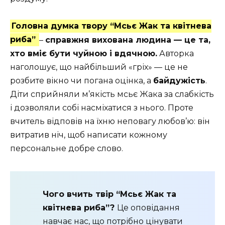
Головна думка твору “Мсьє Жак та квітнева
риба”
–
справжня вихована людина — це та,
хто вміє бути чуйною і вдячною.
Авторка
наголошує, що найбільший «гріх» — це не
розбите вікно чи погана оцінка, а
байдужість
.
Діти сприйняли м’якість мсьє Жака за слабкість
і дозволяли собі насміхатися з нього. Проте
вчитель відповів на їхню неповагу любов’ю: він
витратив ніч, щоб написати кожному
персональне добре слово.
Чого вчить твір “Мсьє Жак та
квітнева риба”?
Це оповідання
навчає нас, що потрібно цінувати