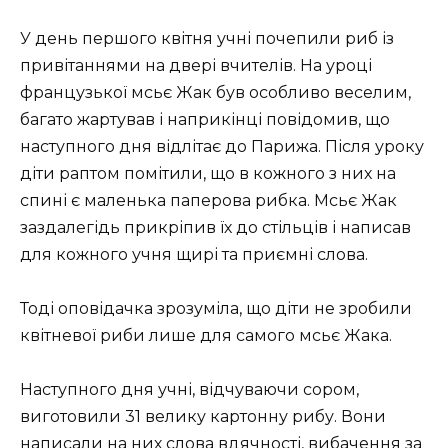
У день першого квітня учні почепили риб із
привітаннями на двері вчителів. На уроці
французької мсьє Жак був особливо веселим,
багато жартував і наприкінці повідомив, що
наступного дня відлітає до Парижа. Після уроку
діти раптом помітили, що в кожного з них на
спині є маленька паперова рибка. Мсьє Жак
заздалегідь прикріпив їх до стільців і написав
для кожного учня щирі та приємні слова.
Тоді оповідачка зрозуміла, що діти не зробили
квітневої риби лише для самого мсьє Жака.
Наступного дня учні, відчуваючи сором,
виготовили 31 велику картонну рибу. Вони
написали на них слова вдячності, вибачення за