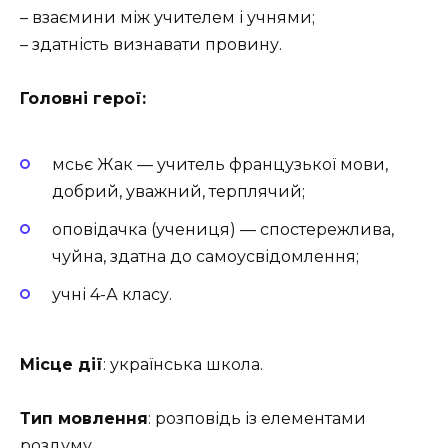
– взаємини між учителем і учнями;
– здатність визнавати провину.
Головні герої:
мсьє Жак — учитель французької мови,
добрий, уважний, терплячий;
оповідачка (учениця) — спостережлива,
чуйна, здатна до самоусвідомлення;
учні 4-А класу.
Місце дії
: українська школа.
Тип мовлення
: розповідь із елементами
роздуму.