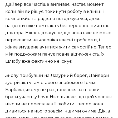
Дайвер все частіше випиває, настає момент,
коли він вирішує покинути роботу в клініці, і
компаньйон з радістю погоджується, адже
пацієнти вже помічають безперервне пияцтво
доктора. Ніколь дратує те, що вона вже не може
перекласти на чоловіка власні проблеми, і
жінка змушена вчитися жити самостійно. Тепер
між подружжям панує повна відчуженість, їх
шлюбу вже фактично не існує.
Знову прибувши на Лазурний берег, Дайвери
зустрічають там старого знайомого Томмі
Барбала, якому не раз довелося за ці роки
брати участь у боях. Ніколь знає, що цей чоловік
ніколи не переставав її любити, і тепер вона
дивиться на нього зовсім іншими очима. Дік, в