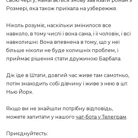
свою чергу, намагається знову зав’язати роман з
Розмері, яка також приїхала на узбережжя.
Ніколь розуміє, наскільки змінилося все
навколо, в тому числі і вона сама, і її чоловік, і всі
навколишні. Вона впевнена в тому, що у неї
більше ніколи не буде колишніх проблем, і
приймає рішення стати дружиною Барбала.
Дік їде в Штати, довгий час живе там самотньо,
потім знаходить собі дівчину і живе з нею в шт.
Нью Йорк.
Якщо ви не знайшли потрібну відповідь,
можете запитати у нашого
чат-бота у Телеграм
.
Приєднуйтесть: