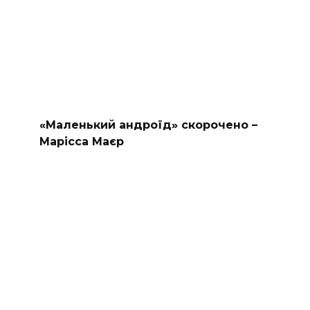
«Маленький андроїд» скорочено –
Марісса Маєр