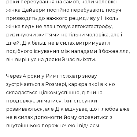
роки перебування на самоті, коли чоловік і
жінка Дайвери постійно перебувають поруч,
призводять до важкого рецидиву у Ніколь,
жінка ледь не влаштовує автокатастрофу,
ризикуючи життями не тільки чоловіка, але і
дітей. Дік більш не в силах витримувати
подібного існування між нападами її божевілля,
він вирішує на деякий час виїхати.
Через 4 роки у Римі психіатр знову
зустрічається з Розмері, кар’єра якої в кіно
складається цілком успішно, дівчина
продовжує зніматися. Їхні стосунки
розвиваються, але Дік відчуває, що її любов вже
не в силах допомогти йому справитися з
внутрішньою порожнечею і відчаєм.