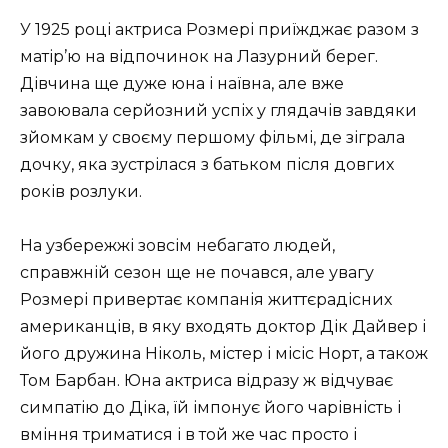
У 1925 році актриса Розмері приїжджає разом з
матір’ю на відпочинок на Лазурний берег.
Дівчина ще дуже юна і наївна, але вже
завоювала серйозний успіх у глядачів завдяки
зйомкам у своєму першому фільмі, де зіграла
дочку, яка зустрілася з батьком після довгих
років розлуки.
На узбережжі зовсім небагато людей,
справжній сезон ще не почався, але увагу
Розмері привертає компанія життєрадісних
американців, в яку входять доктор Дік Дайвер і
його дружина Ніколь, містер і місіс Норт, а також
Том Барбан. Юна актриса відразу ж відчуває
симпатію до Діка, їй імпонує його чарівність і
вміння триматися і в той же час просто і