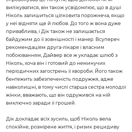
вилікуватися, він також усвідомлює, що в душі
Ніколь залишиться цілковита порожнеча, якщо
у неї відняти ще й любов. До того ж вона дуже
приваблива, і Дік також не залишається
байдужим до її зовнішності і манер. Всупереч
рекомендаціям друга-лікаря і власним
побоюванням, Дайвер все ж укладає шлюб з
Ніколь, хоча він і готовий до неминучих
періодичних загострень її хвороби. Його також
бентежить забезпеченість подружжя, адже
навколишні, в тому числі старша сестра молодої
жінки, вважають, що він одружився на ній
виключно заради її грошей.
Дік докладає всіх зусиль, щоб Ніколь вела
спокійне, розмірене життя, і ризик рецидиву