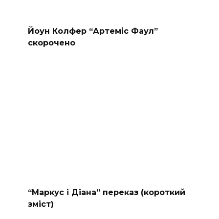
Йоун Колфер “Артеміс Фаул”
скорочено
“Маркус і Діана” переказ (короткий
зміст)