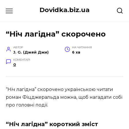
Перейти
Dovidka.biz.ua
до
вмісту
“Ніч лагідна” скорочено
АВТОР
НА ЧИТАННЯ
J. G. (Джей Джи)
6 хв
КОМЕНТАРІ
0
“Ніч лагідна” скорочено українською читати
роман Фіцджеральда можна, щоб нагадати собі
про головні події.
“Ніч лагідна” короткий зміст