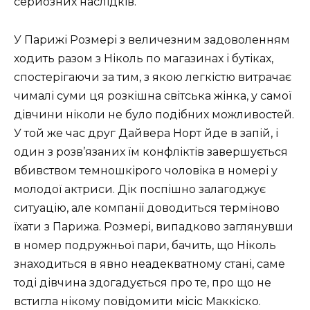
серйозних наслідків.
У Парижі Розмері з величезним задоволенням
ходить разом з Ніколь по магазинах і бутіках,
спостерігаючи за тим, з якою легкістю витрачає
чималі суми ця розкішна світська жінка, у самої
дівчини ніколи не було подібних можливостей.
У той же час друг Дайвера Норт йде в запій, і
один з розв’язаних їм конфліктів завершується
вбивством темношкірого чоловіка в номері у
молодої актриси. Дік поспішно залагоджує
ситуацію, але компанії доводиться терміново
їхати з Парижа. Розмері, випадково заглянувши
в номер подружньої пари, бачить, що Ніколь
знаходиться в явно неадекватному стані, саме
тоді дівчина здогадується про те, про що не
встигла нікому повідомити місіс Маккіско.