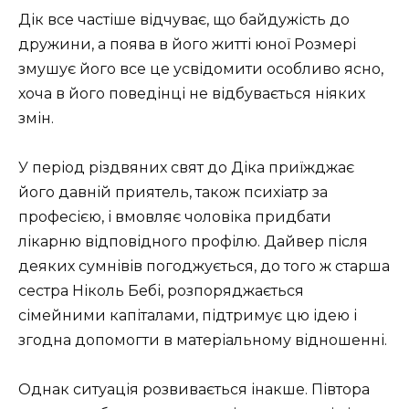
Дік все частіше відчуває, що байдужість до
дружини, а поява в його житті юної Розмері
змушує його все це усвідомити особливо ясно,
хоча в його поведінці не відбувається ніяких
змін.
У період різдвяних свят до Діка приїжджає
його давній приятель, також психіатр за
професією, і вмовляє чоловіка придбати
лікарню відповідного профілю. Дайвер після
деяких сумнівів погоджується, до того ж старша
сестра Ніколь Бебі, розпоряджається
сімейними капіталами, підтримує цю ідею і
згодна допомогти в матеріальному відношенні.
Однак ситуація розвивається інакше. Півтора