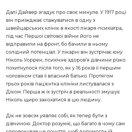
Далі Дайвер згадує про своє минуле. У 1917 році
він приїжджає стажуватися в одну з
швейцарських клінік в якості лікаря-психіатра,
під час Першої світової війни його не
відправили на фронт, бо бачили в ньому
солідний потенціал. У лікарні він зустрічає юну
Ніколь Уоррен, психічне здоров’я дівчини різко
похитнулося після того, як у 16 років її першим
чоловіком став її власний батько. Протягом
трьох років пацієнтка клініки листувалася з
Діком. Перша ж їх зустріч в реальності змушує
Ніколь щиро закохатися в цю людину.
Дік не зовсім уявляє собі, як тепер бути з
дівчиною. Доктор розуміє, що багато в чому сам
спровокував це почуття, щоб допомогти їй