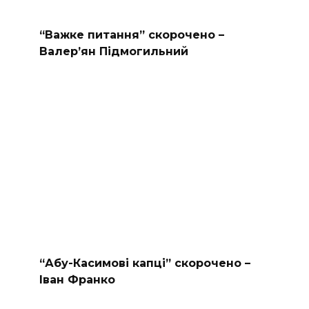
“Важке питання” скорочено –
Валер’ян Підмогильний
“Абу-Касимові капці” скорочено –
Іван Франко