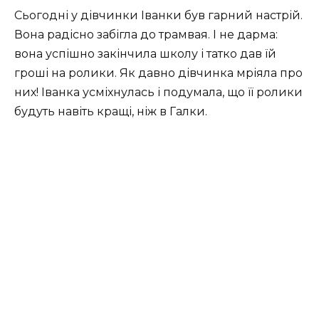
Сьогодні у дівчинки Іванки був гарний настрій.
Вона радісно забігла до трамвая. І не дарма:
вона успішно закінчила школу і татко дав їй
гроші на ролики. Як давно дівчинка мріяла про
них! Іванка усміхнулась і подумала, що її ролики
будуть навіть кращі, ніж в Галки.