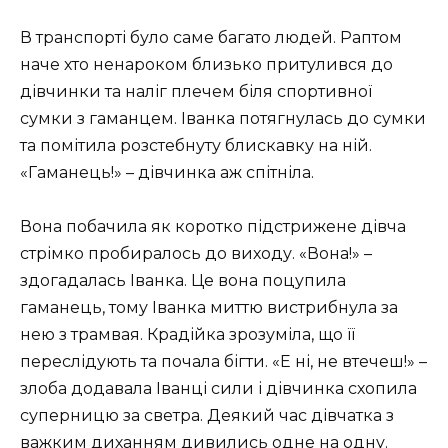
В транспорті було саме багато людей. Раптом
наче хто ненароком близько притулився до
дівчинки та наліг плечем біля спортивної
сумки з гаманцем. Іванка потягнулась до сумки
та помітила розстебнуту блискавку на ній.
«Гаманець!» – дівчинка аж спітніла.
Вона побачила як коротко підстрижене дівча
стрімко пробиралось до виходу. «Вона!» –
здогадалась Іванка. Це вона поцупила
гаманець, тому Іванка миттю вистрибнула за
нею з трамвая. Крадійка зрозуміла, що її
переслідують та почала бігти. «Е ні, не втечеш!» –
злоба додавала Іванці сили і дівчинка схопила
суперницю за светра. Деякий час дівчатка з
важким диханням дивились одне на одну.