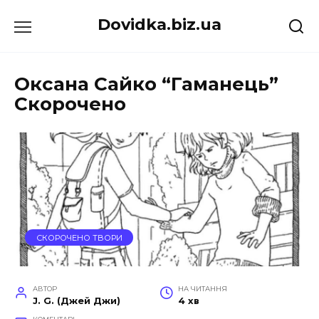
Перейти
Dovidka.biz.ua
до
вмісту
Оксана Сайко “Гаманець”
Скорочено
СКОРОЧЕНО ТВОРИ
АВТОР
НА ЧИТАННЯ
J. G. (Джей Джи)
4 хв