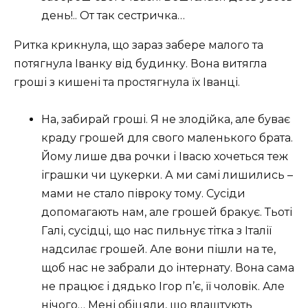
день!.. От так сестричка…
Ритка крикнула, що зараз забере малого та
потягнула Іванку від будинку. Вона витягла
гроші з кишені та простягнула їх Іванці.
На, забирай гроші. Я не злодійка, але буває
краду грошей для свого маленького брата.
Йому лише два рочки і Івасю хочеться теж
іграшки чи цукерки. А ми самі лишились –
мами не стало півроку тому. Сусіди
допомагають нам, але грошей бракує. Тьоті
Галі, сусідці, що нас пильнує тітка з Італії
надсилає грошей. Але вони пішли на те,
щоб нас не забрали до інтернату. Вона сама
не працює і дядько Ігор п’є, її чоловік. Але
нічого… Мені обіцяли, що влаштують