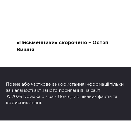
«Письменники» скорочено – Остап
Вишня
Повне або часткове використання інформації тільки
за наявності активного посилання на сайт
© 2026 Dovidka.biz.ua - Довідник цікавих фактів та
корисних знань