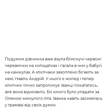
Подумки дівчинка вже взула блискучі червоні
черевички на коліщатках і гасала в них у бабусі
на канікулах. А хлопчаки захоплено бігають за
нею. Навіть Андрій. У нього є мопед і тепер
хлопчик точно запропонує Іванці покататись,
але вона відмовить. Бо нічого було упадати за
Оленою минулого літа. Іванка навіть засміялась
у трамваї від своїх думок.