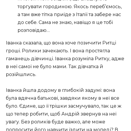
торгувати городиною. Якось переб’ємось,
а там вже тітка приїде з Італії та забере нас
до себе. Сама не знаю, навіщо я це тобі
розповідаю…
Іванка сказала, що вона хоче позичити Ритці
гроші. Ролики зачекають. І вона простягла
гаманець дівчинці. Іванка розуміла Ритку, адже
в неї самої не було мами. Так дівчатка й
розійшлись.
Іванка йшла додому в глибокій задумі: вона
була вдячна батькові, завдяки якому в неї все
було. Єдине, що її трішки засмучувало, так це ж
що тепер робити, щоб Андрій звернув на неї
увагу. Без роликів буде важко, але може
попросити його навчити їздити на мопеді? В