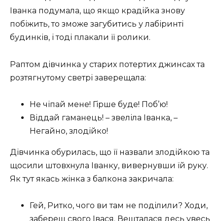
Іванка подумала, що якщо крадійка знову
побіжить, то зможе загубитись у лабіринті
будинків, і тоді плакали її ролики.
Раптом дівчинка у старих потертих джинсах та
розтягнутому светрі заверещала:
Не чіпай мене! Гірше буде! Поб’ю!
Віддай гаманець! – звеліла Іванка, –
Негайно, злодійко!
Дівчинка обурилась, що її назвали злодійкою та
щосили штовхнула Іванку, вивернувши їй руку.
Як тут якась жінка з балкона закричала:
Гей, Ритко, чого ви там не поділили? Ходи,
забереш свого Івася. Вешталася десь увесь