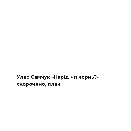
Улас Самчук «Нарід чи чернь?»
скорочено, план