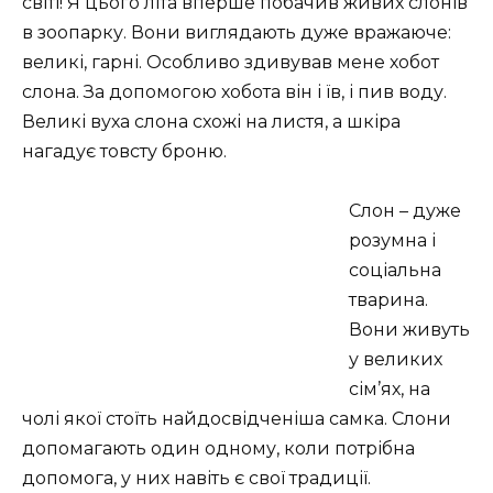
світі! Я цього літа вперше побачив живих слонів
в зоопарку. Вони виглядають дуже вражаюче:
великі, гарні. Особливо здивував мене хобот
слона. За допомогою хобота він і їв, і пив воду.
Великі вуха слона схожі на листя, а шкіра
нагадує товсту броню.
Слон – дуже
розумна і
соціальна
тварина.
Вони живуть
у великих
сім’ях, на
чолі якої стоїть найдосвідченіша самка. Слони
допомагають один одному, коли потрібна
допомога, у них навіть є свої традиції.