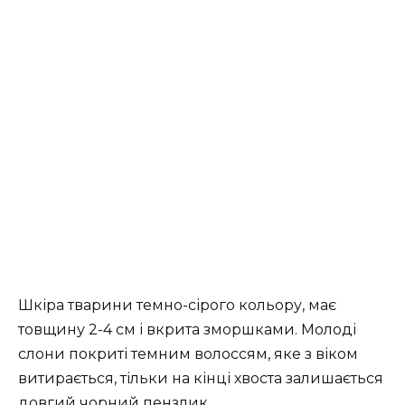
Шкіра тварини темно-сірого кольору, має
товщину 2-4 см і вкрита зморшками. Молоді
слони покриті темним волоссям, яке з віком
витирається, тільки на кінці хвоста залишається
довгий чорний пензлик.