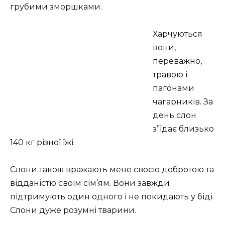
грубими зморшками.
Харчуються
вони,
переважно,
травою і
пагонами
чагарників. За
день слон
з”їдає близько
140 кг різної їжі.
Слони також вражають мене своєю добротою та
відданістю своїм сім’ям. Вони завжди
підтримують один одного і не покидають у біді.
Слони дуже розумні тварини.