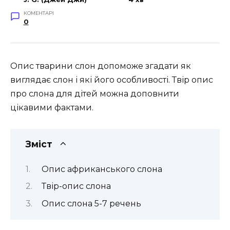
КОМЕНТАРІ
0
Опис тварини слон допоможе згадати як
виглядає слон і які його особливості. Твір опис
про слона для дітей можна доповнити
цікавими фактами.
Зміст
Опис африканського слона
Твір-опис слона
Опис слона 5-7 речень