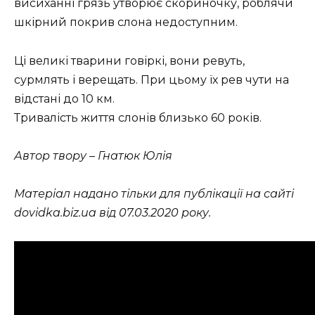
висиханні грязь утворює скориночку, роблячи
шкірний покрив слона недоступним.
Ці великі тварини говіркі, вони ревуть,
сурмлять і верещать. При цьому їх рев чути на
відстані до 10 км.
Тривалість життя слонів близько 60 років.
Автор твору – Гнатюк Юлія
Матеріал надано тільки для публікації на сайті
dovidka.biz.ua від 07.03.2020 року.