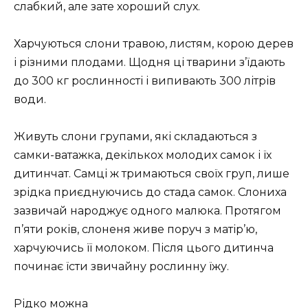
слабкий, але зате хороший слух.
Харчуються слони травою, листям, корою дерев
і різними плодами. Щодня ці тварини з’їдають
до 300 кг рослинності і випивають 300 літрів
води.
Живуть слони групами, які складаються з
самки-ватажка, декількох молодих самок і їх
дитинчат. Самці ж тримаються своїх груп, лише
зрідка приєднуючись до стада самок. Слониха
зазвичай народжує одного малюка. Протягом
п’яти років, слоненя живе поруч з матір’ю,
харчуючись її молоком. Після цього дитинча
починає їсти звичайну рослинну їжу.
Рідко можна