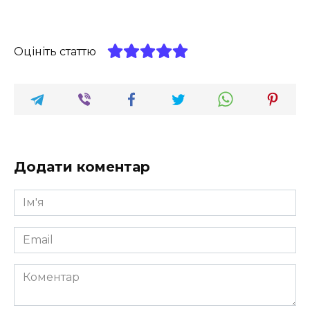
Оцініть статтю
Додати коментар
Ім'я
*
Email
*
Коментар