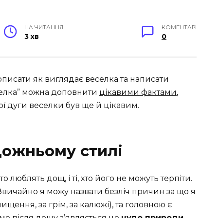
НА ЧИТАННЯ
КОМЕНТАРІ
3 хв
0
писати як виглядає веселка та написати
селка” можна доповнити
цікавими фактами
,
ї дуги веселки був ще й цікавим.
дожньому стилі
то люблять дощ, і ті, хто його не можуть терпіти.
Звичайно я можу назвати безліч причин за що я
ищення, за грім, за калюжі), та головною є
ме після дощу з’являється це
чудо природи