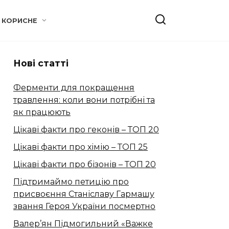
КОРИСНЕ
Нові статті
Ферменти для покращення
травлення: коли вони потрібні та
як працюють
Цікаві факти про геконів – ТОП 20
Цікаві факти про хімію – ТОП 25
Цікаві факти про бізонів – ТОП 20
Підтримаймо петицію про
присвоєння Станіславу Гармашу
звання Героя України посмертно
Валер’ян Підмогильний «Важке