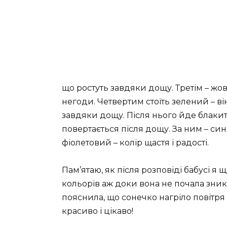
що ростуть завдяки дощу. Третім – жо
негоди. Четвертим стоїть зелений – ві
завдяки дощу. Після нього йде блакит
повертається після дощу. За ним – син
фіолетовий – колір щастя і радості.
Пам’ятаю, як після розповіді бабусі я 
кольорів аж доки вона не почала зника
пояснила, що сонечко нагріло повітря 
красиво і цікаво!