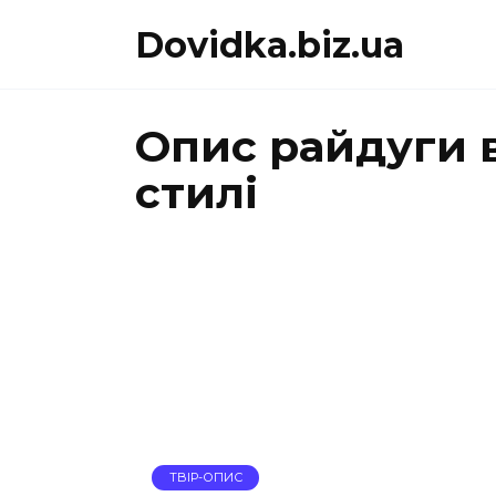
Перейти
Dovidka.biz.ua
до
вмісту
Опис райдуги 
стилі
ТВІР-ОПИС