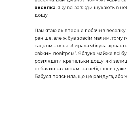
веселка
, яку всі завжди шукають в не
дощу.
Пам’ятаю як вперше побачив веселку –
раніше, але ж був зовсім малим, тому ге
садком – вона збирала яблука зірвані в
свіжим повітрям”. Яблука майже всі бул
розглядати крапельки дощу, які залиш
побачив за листям, на небі, щось дуже
Бабуся пояснила, що це райдуга, або ж