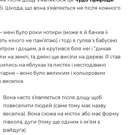
бі. Шкода, що вона з’являється не після кожного
 мені було роки чотири (може я й бачив її
ть нічого не пам’ятаю) і тоді я гуляв з бабусею
ітром і дощем, а я крутився біля неї і “дихав
и на землі, та деякі ще висіли на дереві. Я став
ились на яблуках та листях і несподівано
 гарне – воно було великим і кольоровим.
 веселка.
Вона часто з’являється після дощу щоб
повеселити людей (саме тому має назву
веселка). Вона схожа на місток або має форму
півкола, дуги (тому ще одним її ім’ям є
райдуга).