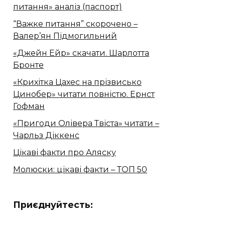
питання» аналіз (паспорт)
“Важке питання” скорочено –
Валер’ян Підмогильний
«Джейн Ейр» скачати. Шарлотта
Бронте
«Крихітка Цахес на прізвисько
Цинобер» читати повністю. Ернст
Гофман
«Пригоди Олівера Твіста» читати –
Чарльз Діккенс
Цікаві факти про Аляску
Молюски: цікаві факти – ТОП 50
Приєднуйтесть: