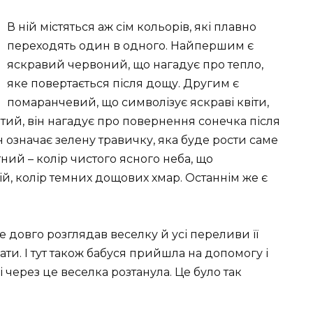
В ній містяться аж сім кольорів, які плавно
переходять один в одного. Найпершим є
яскравий червоний, що нагадує про тепло,
яке повертається після дощу. Другим є
помаранчевий, що символізує яскраві квіти,
втий, він нагадує про повернення сонечка після
н означає зелену травичку, яка буде рости саме
ний – колір чистого ясного неба, що
ій, колір темних дощових хмар. Останнім же є
ще довго розглядав веселку й усі переливи її
ти. І тут також бабуся прийшла на допомогу і
і через це веселка розтанула. Це було так