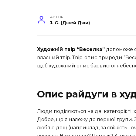
АВТОР
J. G. (Джей Джи)
Художній твір “Веселка”
допоможе о
власний твір. Твір-опис природи “Ве
щоб художний опис барвистої небесно
Опис райдуги в ху
Люди поділяються на дві категорії: ті, х
Добре, що я належу до першої групи. 
люблю дощ (наприклад, за свіжість і оч
веселка. Вам дивно? Чому ж? Адже са