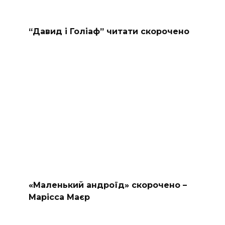
“Давид і Голіаф” читати скорочено
«Маленький андроїд» скорочено –
Марісса Маєр