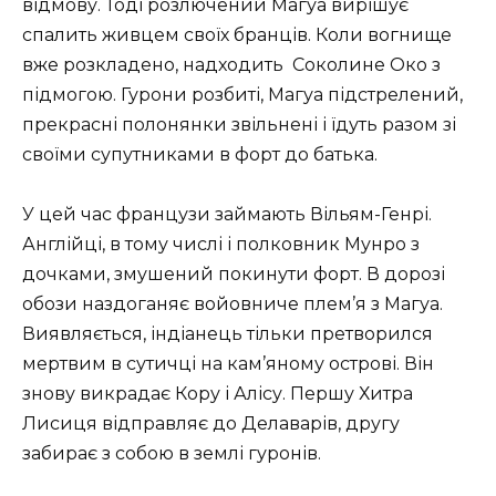
відмову. Тоді розлючений Магуа вирішує
спалить живцем своїх бранців. Коли вогнище
вже розкладено, надходить Соколине Око з
підмогою. Гурони розбиті, Магуа підстрелений,
прекрасні полонянки звільнені і їдуть разом зі
своїми супутниками в форт до батька.
У цей час французи займають Вільям-Генрі.
Англійці, в тому числі і полковник Мунро з
дочками, змушений покинути форт. В дорозі
обози наздоганяє войовниче плем’я з Магуа.
Виявляється, індіанець тільки претворился
мертвим в сутичці на кам’яному острові. Він
знову викрадає Кору і Алісу. Першу Хитра
Лисиця відправляє до Делаварів, другу
забирає з собою в землі гуронів.