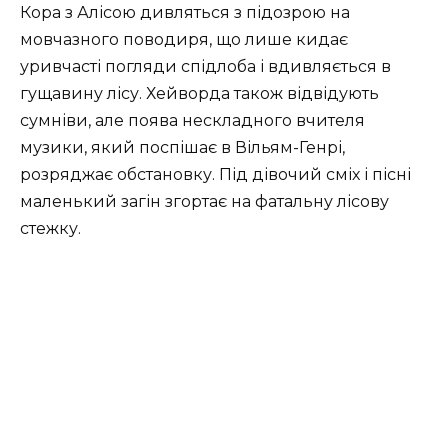
Кора з Алісою дивляться з підозрою на
мовчазного поводиря, що лише кидає
уривчасті погляди спідлоба і вдивляється в
гущавину лісу. Хейворда також відвідують
сумніви, але поява нескладного вчителя
музики, який поспішає в Вільям-Генрі,
розряджає обстановку. Під дівочий сміх і пісні
маленький загін згортає на фатальну лісову
стежку.