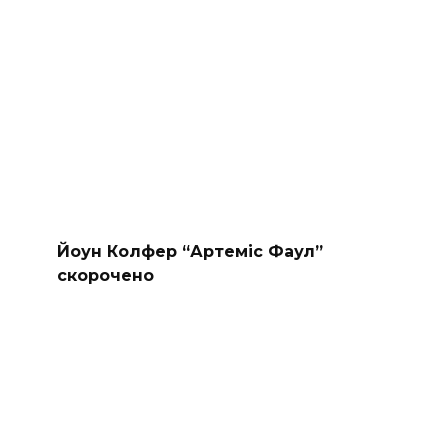
Йоун Колфер “Артеміс Фаул”
скорочено