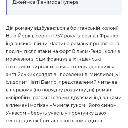
Джеймса Фенімора Купера
Дія роману відбувається в британській колонії
Нью-Йорк в серпні 1757 року, в розпал Франко-
індіанської війни. Частина роману присвячена
подіям після атаки на форт Вільям-Генрі, коли з
мовчазної згоди французів їх індіанські
союзники вирізали кілька сотень здавшихся
англійських солдатів і поселенців. Мисливець і
слідопит Натті Бампо, представлений читачеві
в першому (по порядку розвитку дії) романі
«Звіробій», разом зі своїми друзями-індіанцями
з племені могікан – Чингачгуком і його сином
Ункасом – беруть участь у порятунку двох
сестер, дочок британського командира.