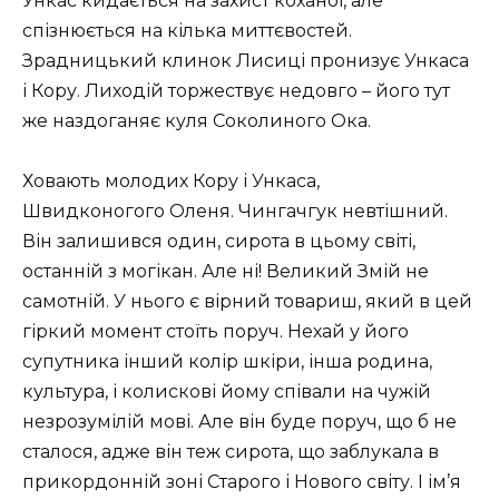
Ункас кидається на захист коханої, але
спізнюється на кілька миттєвостей.
Зрадницький клинок Лисиці пронизує Ункаса
і Кору. Лиходій торжествує недовго – його тут
же наздоганяє куля Соколиного Ока.
Ховають молодих Кору і Ункаса,
Швидконогого Оленя. Чингачгук невтішний.
Він залишився один, сирота в цьому світі,
останній з могікан. Але ні! Великий Змій не
самотній. У нього є вірний товариш, який в цей
гіркий момент стоїть поруч. Нехай у його
супутника інший колір шкіри, інша родина,
культура, і колискові йому співали на чужій
незрозумілій мові. Але він буде поруч, що б не
сталося, адже він теж сирота, що заблукала в
прикордонній зоні Старого і Нового світу. І ім’я