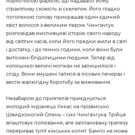
чорно-білою фарбою, що надавало йому
страхітливу схожість зі скелетом. Його гладко
поголеною голову прикрашав один єдиний
хвіст волосся з великим пером. Чингачгук
розповідав мисливцеві історію свого народу
від світлих часів, коли його предки жили в світі
і достатку, і до темної години, коли вони були
витіснені блідолицими людьми. Тепер від
колишньої величі могікан не залишилося і
сліду. Вони змушені таїтися в лісових печерах і
вести жалюгідну боротьбу за виживання.
Незабаром до приятелів приєднується
молодий індіанець Ункас на прізвисько
Швидконогий Олень – син Чингачгука. Трійця
влаштовує полювання, але заплановану трапезу
перериває тупіт кінських копит. Бампо не може