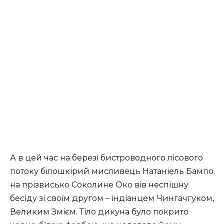
А в цей час на березі бистроводного лісового
потоку білошкірий мисливець Натаніель Бампо
на прізвисько Соколине Око вів неспішну
бесіду зі своїм другом – індіанцем Чингачгуком,
Великим Змієм. Тіло дикуна було покрито