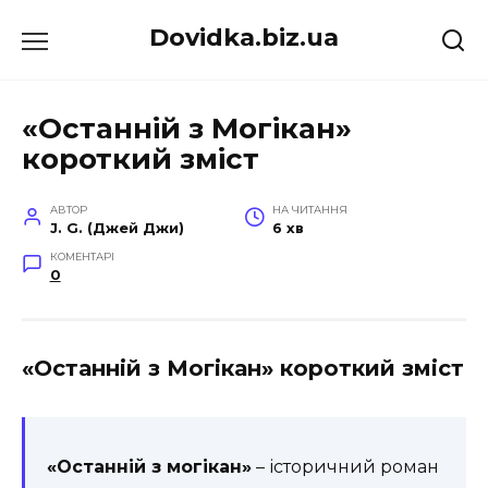
Перейти
Dovidka.biz.ua
до
вмісту
«Останній з Могікан»
короткий зміст
АВТОР
НА ЧИТАННЯ
J. G. (Джей Джи)
6 хв
КОМЕНТАРІ
0
«Останній з Могікан» короткий зміст
«Останній з могікан»
– історичний роман