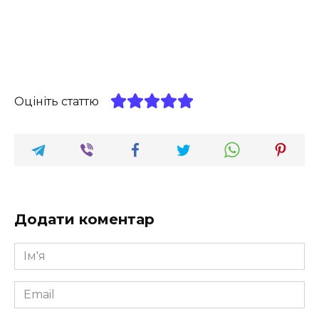
Оцініть статтю
Додати коментар
Ім'я
*
Email
*