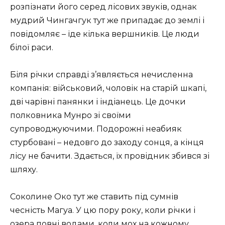
розпізнати його серед лісових звуків, однак
мудрий Чингачгук тут же припадає до землі і
повідомляє – їде кілька вершників. Це люди
білої раси.
Біля річки справді з’являється нечисленна
компанія: військовий, чоловік на старій шкапі,
дві чарівні панянки і індіанець. Це дочки
полковника Мунро зі своїми
супроводжуючими. Подорожні неабияк
стурбовані – недовго до заходу сонця, а кінця
лісу не бачити. Здається, їх провідник збився зі
шляху.
Соколине Око тут же ставить під сумнів
чесність Магуа. У цю пору року, коли річки і
озера повні водами, коли мох на кожному