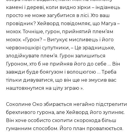
камені і дереві, коли видно зірки – індіанець
просто не може загубитися в лісі. Хто ваш
провідник? Хейворд повідомляє, що Магуа –
мохох. Точніше, гурон, прийнятий плем’ям
мохох. «Гурон? – Вигукує мисливець і його
червоношкірі супутники, – Це зрадницьке,
злодійкувате плем’я. Гурон залишиться
Гуроном, хто б не прийняв його до себе … Він
завжди буде боягузом і волоцюгою … Треба
тільки дивуватися, що він ще не змусив вас
наштовхнутися на цілу зграю ».
Соколине Око збирається негайно підстрелити
брехливого гурона, але Хейворд його зупиняє.
Він хоче особисто схопити скорохода більш
гуманним способом. Його план провалюється.