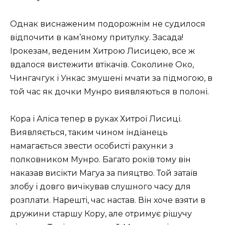
Однак виснаженим подорожнім не судилося
відпочити в кам’яному притулку. Засада!
Ірокезам, веденим Хитрою Лисицею, все ж
вдалося вистежити втікачів. Соколине Око,
Чингачгук і Ункас змушені мчати за підмогою, в
той час як дочки Мунро виявляються в полоні.
Кора і Аліса тепер в руках Хитрої Лисиці.
Виявляється, таким чином індіанець
намагається звести особисті рахунки з
полковником Мунро. Багато років тому він
наказав висікти Магуа за пияцтво. Той затаїв
злобу і довго вичікував слушного часу для
розплати. Нарешті, час настав. Він хоче взяти в
дружини старшу Кору, але отримує рішучу