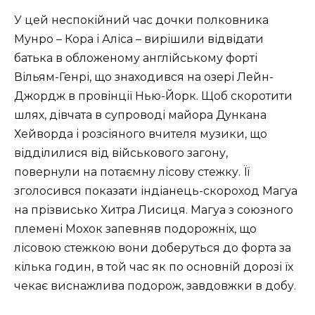
У цей неспокійний час дочки полковника
Мунро – Кора і Аліса – вирішили відвідати
батька в обложеному англійському форті
Вільям-Генрі, що знаходився на озері Лейн-
Джордж в провінції Нью-Йорк. Щоб скоротити
шлях, дівчата в супроводі майора Дункана
Хейворда і розсіяного вчителя музики, що
відділилися від військового загону,
повернули на потаємну лісову стежку. Її
зголосився показати індіанець-скороход Магуа
на прізвисько Хитра Лисиця. Магуа з союзного
племені Мохок запевняв подорожніх, що
лісовою стежкою вони доберуться до форта за
кілька годин, в той час як по основній дорозі їх
чекає виснажлива подорож, завдовжки в добу.