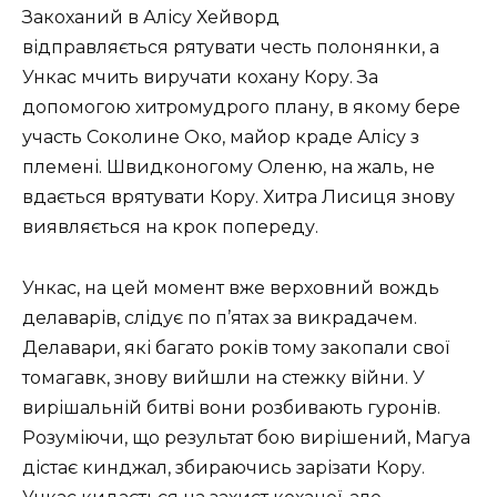
Закоханий в Алісу Хейворд
відправляється рятувати честь полонянки, а
Ункас мчить виручати кохану Кору. За
допомогою хитромудрого плану, в якому бере
участь Соколине Око, майор краде Алісу з
племені. Швидконогому Оленю, на жаль, не
вдається врятувати Кору. Хитра Лисиця знову
виявляється на крок попереду.
Ункас, на цей момент вже верховний вождь
делаварів, слідує по п’ятах за викрадачем.
Делавари, які багато років тому закопали свої
томагавк, знову вийшли на стежку війни. У
вирішальній битві вони розбивають гуронів.
Розуміючи, що результат бою вирішений, Магуа
дістає кинджал, збираючись зарізати Кору.