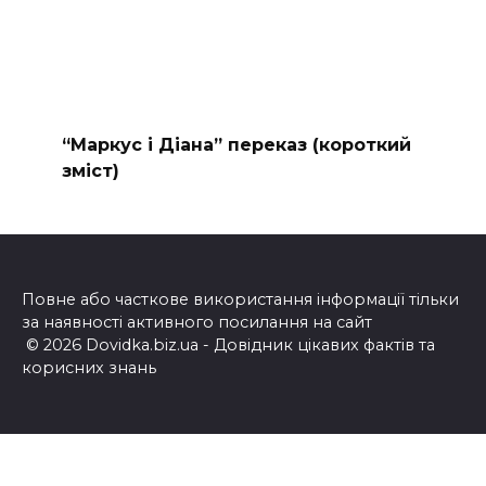
“Маркус і Діана” переказ (короткий
зміст)
Повне або часткове використання інформації тільки
за наявності активного посилання на сайт
© 2026 Dovidka.biz.ua - Довідник цікавих фактів та
корисних знань