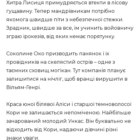
Хитра Лисиця примудряється втекти в лісову
гущавину. Тепер мандрівникам потрібно
якомога швидше піти з небезпечної стежки.
Зрадник, швидше за все, їм учинить войовничу
зграю ірокезів, від яких немає порятунку.
Соколине Око призводить панянок і їх
провідників на скелястий острів – одне з
таємних сховищ могікан. Тут компанія планує
залишитися на нічліг, щоб вранці вирушити в
Вільям-Генрі.
Краса юної білявої Аліси і старшої темноволосої
Кори не залишається непоміченою. Найбільше
зачарований молодий Ункас. Він буквально не
відходить від Кори, надаючи дівчині різні
знаки уваги.