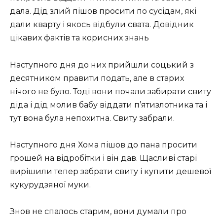
дала. Дід злий пішов просити по сусідам, які
дали кварту і якось відбули свата. Довідник
цікавих фактів та корисних знань
Наступного дня до них прийшли соцький з
десятником правити подать, але в старих
нічого не було. Тоді вони почали забирати свиту
діда і дід молив бабу віддати п’ятизлотника та і
тут вона була непохитна. Свиту забрали.
Наступного дня Хома пішов до пана просити
грошей на відробітки і він дав. Щасливі старі
вирішили тепер забрати свиту і купити дешевої
кукурудзяної муки.
Знов не спалось старим, вони думали про