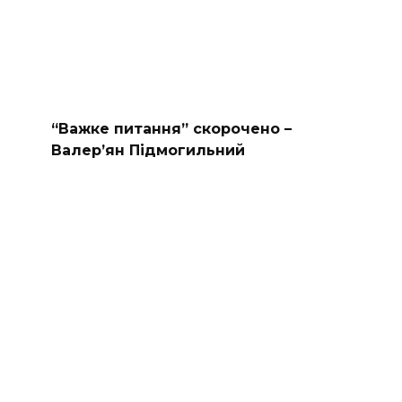
“Важке питання” скорочено –
Валер’ян Підмогильний