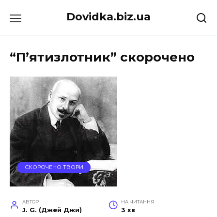
Перейти
Dovidka.biz.ua
до
вмісту
“П’ятизлотник” скорочено
СКОРОЧЕНО ТВОРИ
АВТОР
НА ЧИТАННЯ
J. G. (Джей Джи)
3 хв