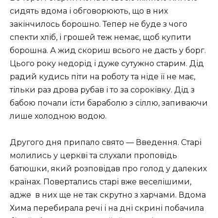
сидять вдома і обговорюють, що в них
закінчилось борошно. Тепер не буде з чого
спекти хліб, і грошей теж немає, щоб купити
борошна. А жид скориш всього не дасть у борг.
Цього року недорід і дуже сутужно старим. Дід
радий кудись піти на роботу та ніде її не має,
тільки раз дрова рубав і то за сороківку. Дід з
бабою почали їсти бараболю з сіллю, запиваючи
лише холодною водою.
Другого дня припало свято — Введення. Старі
молились у церкві та слухали проповідь
батюшки, який розповідав про голод у далеких
країнах. Повертались старі вже веселішими,
адже в них ще не так скрутно з харчами. Вдома
Хима перебирала речі і на дні скрині побачила