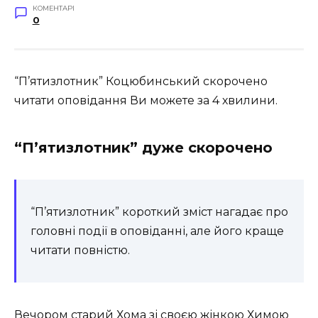
КОМЕНТАРІ
0
“П’ятизлотник” Коцюбинський скорочено
читати оповідання Ви можете за 4 хвилини.
“П’ятизлотник” дуже скорочено
“П’ятизлотник” короткий зміст нагадає про
головні події в оповіданні, але його краще
читати повністю.
Вечором старий Хома зі своєю жінкою Химою