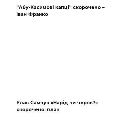
“Абу-Касимові капці” скорочено –
Іван Франко
Улас Самчук «Нарід чи чернь?»
скорочено, план