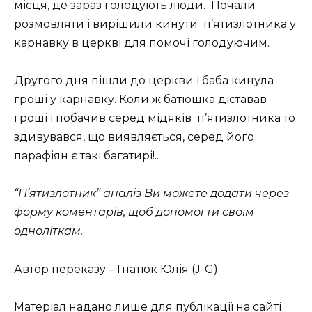
місця, де зараз голодують люди. Почали
розмовляти і вирішили кинути п’ятизлотника у
карнавку в церкві для помочі голодуючим.
Другого дня пішли до церкви і баба кинула
гроші у карнавку. Коли ж батюшка діставав
гроші і побачив серед мідяків п’ятизлотника то
здивувався, що виявляється, серед його
парафіян є такі багатирі!..
“П’ятизлотник” аналіз Ви можете додати через
форму коментарів, щоб допомогти своїм
одноліткам.
Автор переказу – Гнатюк Юлія (J-G)
Матеріал надано лише для публікації на сайті