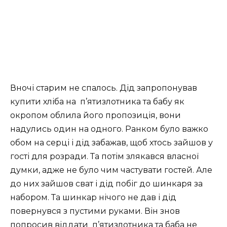
Вночі старим не спалось. Дід запропонував
купити хліба на п’ятизлотника та бабу як
окропом облила його пропозиція, вони
надулись один на одного. Ранком було важко
обом на серці і дід забажав, щоб хтось зайшов у
гості для розради. Та потім злякався власної
думки, адже не було чим частувати гостей. Але
до них зайшов сват і дід побіг до шинкаря за
набором. Та шинкар нічого не дав і дід
повернувся з пустими руками. Він знов
попросив віддати п’ятизлотника та баба не