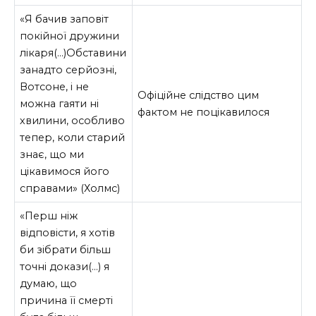
«Я бачив заповіт
покійної дружини
лікаря(…)Обставини
занадто серйозні,
Вотсоне, і не
Офіційне слідство цим
можна гаяти ні
фактом не поцікавилося
хвилини, особливо
тепер, коли старий
знає, що ми
цікавимося його
справами» (Холмс)
«Перш ніж
відповісти, я хотів
би зібрати більш
точні докази(…) я
думаю, що
причина її смерті