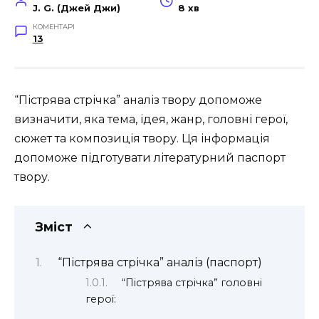
J. G. (Джей Джи)
8 хв
КОМЕНТАРІ
13
“Пістрява стрічка” аналіз твору допоможе
визначити, яка тема, ідея, жанр, головні герої,
сюжет та композиція твору. Ця інформація
допоможе підготувати літературний паспорт
твору.
Зміст
“Пістрява стрічка” аналіз (паспорт)
“Пістрява стрічка” головні
герої: