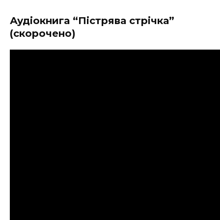
Аудіокнига “Пістрява стрічка”
(скорочено)