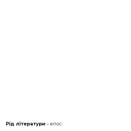
Рід літератури
– епос