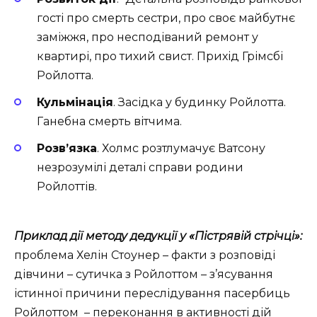
гості про смерть сестри, про своє майбутнє
заміжжя, про несподіваний ремонт у
квартирі, про тихий свист. Прихід Грімсбі
Ройлотта.
Кульмінація
.
Засідка у будинку Ройлотта.
Ганебна смерть вітчима.
Розв’язка
. Холмс розтлумачує Ватсону
незрозумілі деталі справи родини
Ройлоттів.
Приклад дії методу дедукції у «Пістрявій стрічці»:
проблема Хелін Стоунер – факти з розповіді
дівчини – сутичка з Ройлоттом – з’ясування
істинної причини переслідування пасербиць
Ройлоттом – переконання в активності дій