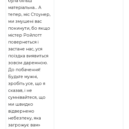
була більш
матеріальна… А
тепер, міс Стоунер,
ми змушені вас
покинути, бо якщо
містер Ройлотт
повернеться і
застане нас, уся
поїздка виявиться
зовсім даремною.
До побачення!
Будьте мужні,
зробіть усе, що я
сказав, і не
сумнівайтеся, що
ми швидко
відвернемо
небезпеку, яка
загрожує вам»