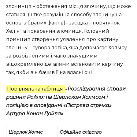
злочинця – обстеження місця злочину, що може
статися (чітке розуміння способу злочину на
основі зібраних фактів)– засідка – порятунок
Хелін та покарання злочинця. Головний
принцип створення уявлення про картину
злочину – сувора логіка, яка допомагає Холмсу
за розрізненими і мало значущими
відокремлено деталями встановити картину
так, якби він бачив її на власні очі.
Порівняльна таблиця
«
Розслідування справи
родини Ройлоттів Шерлоком Холмсом і
поліцією в оповіданні «Пістрява стрічка»
Артура Конан Дойла»
Шерлок Холмс
Офіційне слідство