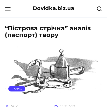
Перейти
Dovidka.biz.ua
до
вмісту
“Пістрява стрічка” аналіз
(паспорт) твору
7КЛАС
АВТОР
НА ЧИТАННЯ