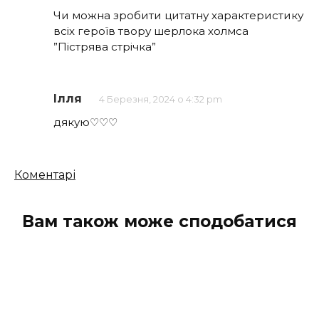
Чи можна зробити цитатну характеристику
всіх героїв твору шерлока холмса
”Пістрява стрічка”
Ілля
4 Березня, 2024 о 4:32 pm
дякую♡♡♡
Кількість
Коментарі
коментарів
Вам також може сподобатися