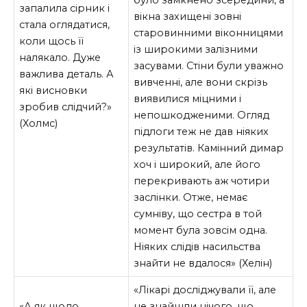
було замкнено зсередини, а
запалила сірник і
вікна захищені зовні
стала оглядатися,
старовинними віконницями
коли щось її
із широкими залізними
налякало. Дуже
засувами. Стіни були уважно
важлива деталь. А
вивченні, але вони скрізь
які висновки
виявилися міцними і
зробив слідчий?»
непошкодженими. Огляд
(Холмс)
підлоги теж не дав ніяких
результатів. Камінний димар
хоч і широкий, але його
перекривають аж чотири
заслінки. Отже, немає
сумніву, що сестра в той
момент була зовсім одна.
Ніяких слідів насильства
знайти не вдалося» (Хелін)
«Лікарі досліджували її, але
«А як щодо
не знайшли нічого, що