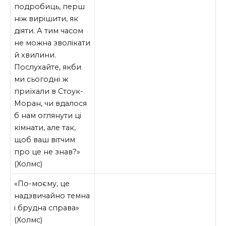
подробиць, перш
ніж вирішити, як
діяти. А тим часом
не можна зволікати
й хвилини.
Послухайте, якби
ми сьогодні ж
приїхали в Стоук-
Моран, чи вдалося
б нам оглянути ці
кімнати, але так,
щоб ваш вітчим
про це не знав?»
(Холмс)
«По-моєму, це
надзвичайно темна
і брудна справа»
(Холмс)