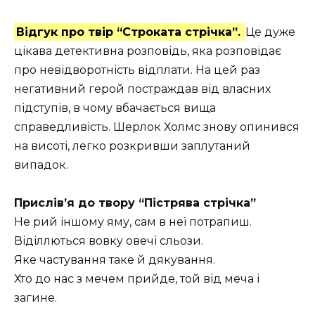
Відгук про твір “Строката стрічка”.
Це дуже
цікава детективна розповідь, яка розповідає
про невідворотність відплати. На цей раз
негативний герой постраждав від власних
підступів, в чому вбачається вища
справедливість. Шерлок Холмс знову опинився
на висоті, легко розкривши заплутаний
випадок.
Прислів’я до твору “Пістрява стрічка”
Не рий іншому яму, сам в неї потрапиш.
Віділлються вовку овечі сльози.
Яке частування таке й дякування.
Хто до нас з мечем прийде, той від меча і
загине.