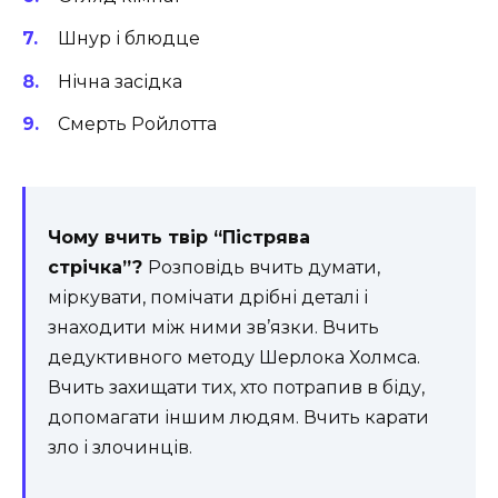
Шнур і блюдце
Нічна засідка
Смерть Ройлотта
Чому вчить твір “Пістрява
стрічка”?
Розповідь вчить думати,
міркувати, помічати дрібні деталі і
знаходити між ними зв’язки. Вчить
дедуктивного методу Шерлока Холмса.
Вчить захищати тих, хто потрапив в біду,
допомагати іншим людям. Вчить карати
зло і злочинців.