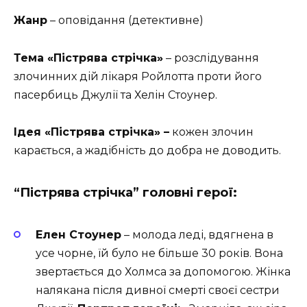
Жанр
– оповідання (детективне)
Тема «Пістрява стрічка»
– розслідування
злочинних дій лікаря Ройлотта проти його
пасербиць Джулії та Хелін Стоунер.
Ідея «Пістрява стрічка» –
кожен злочин
карається, а жадібність до добра не доводить.
“Пістрява стрічка” головні герої:
Елен Стоунер
– молода леді, вдягнена в
усе чорне, їй було не більше 30 років. Вона
звертається до Холмса за допомогою. Жінка
налякана після дивної смерті своєї сестри