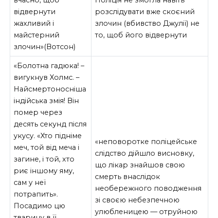
вчасно, щоб
Поліція не змогла навіть
відвернути
розслідувати вже скоєний
жахливий і
злочин (вбивство Джулії) не
майстерний
то, щоб його відвернути
злочин»(Вотсон)
«Болотна гадюка! –
вигукнув Холмс. –
Найсмертоносніша
індійська змія! Він
помер через
десять секунд після
укусу. «Хто підніме
«неповоротке поліцейське
меч, той від меча і
слідство дійшло висновку,
загине, і той, хто
що лікар знайшов свою
риє іншому яму,
смерть внаслідок
сам у неї
необережного поводження
потрапить».
зі своєю небезпечною
Посадимо цю
улюбленицею — отруйною
тварину в її