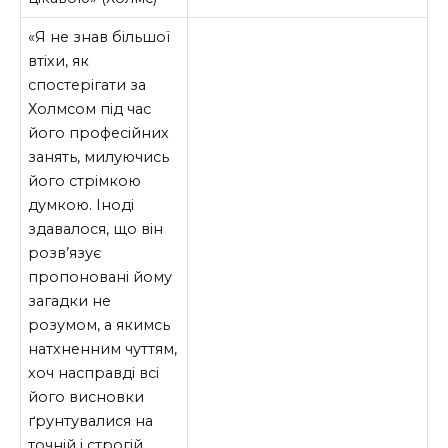
«Я не знав більшої
втіхи, як
спостерігати за
Холмсом під час
його професійних
занять, милуючись
його стрімкою
думкою. Іноді
здавалося, що він
розв’язує
пропоновані йому
загадки не
розумом, а якимсь
натхненним чуттям,
хоч насправді всі
його висновки
ґрунтувалися на
точній і строгій