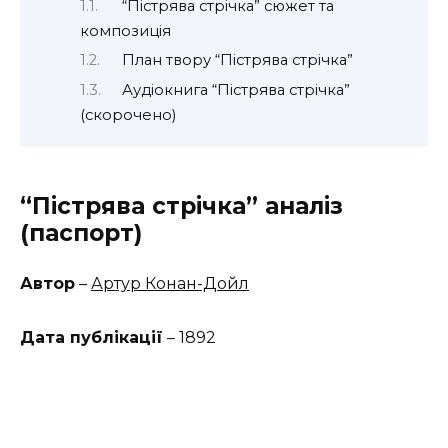
“Пістрява стрічка” сюжет та
композиція
План твору “Пістрява стрічка”
Аудіокнига “Пістрява стрічка”
(скорочено)
“Пістрява стрічка” аналіз
(паспорт)
Автор
–
Артур Конан-Дойл
Дата публікації
– 1892