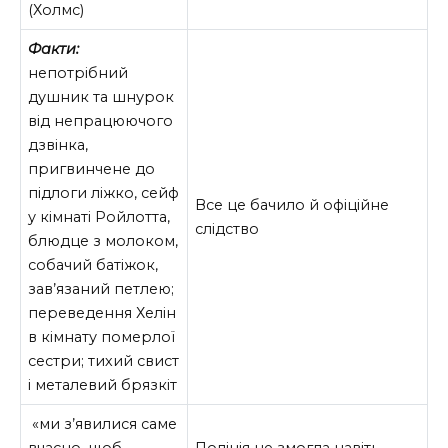
(Холмс)
Факти:
непотрібний
душник та шнурок
від непрацюючого
дзвінка,
пригвинчене до
підлоги ліжко, сейф
Все це бачило й офіційне
у кімнаті Ройлотта,
слідство
блюдце з молоком,
собачий батіжок,
зав’язаний петлею;
переведення Хелін
в кімнату померлої
сестри; тихий свист
і металевий брязкіт
«ми з’явилися саме