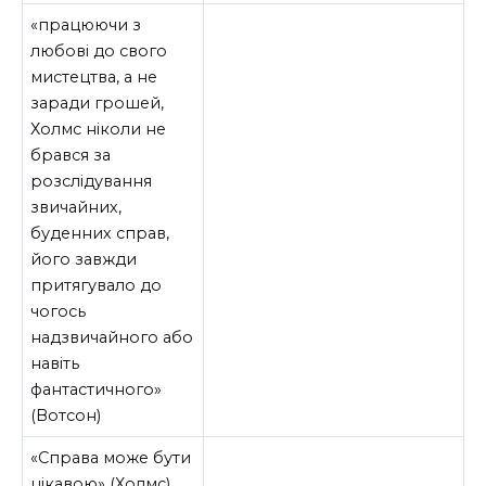
«працюючи з
любові до свого
мистецтва, а не
заради грошей,
Холмс ніколи не
брався за
розслідування
звичайних,
буденних справ,
його завжди
притягувало до
чогось
надзвичайного або
навіть
фантастичного»
(Вотсон)
«Справа може бути
цікавою» (Холмс)