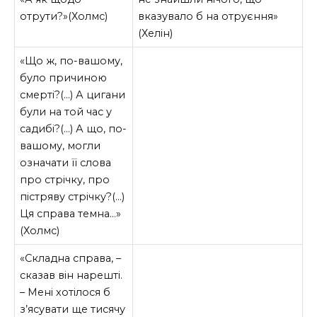
отрути?»(Холмс)
вказувало б на отруєння»
(Хелін)
«Що ж, по-вашому,
було причиною
смерті?(…) А цигани
були на той час у
садибі?(…) А що, по-
вашому, могли
означати її слова
про стрічку, про
пістряву стрічку?(…)
Ця справа темна…»
(Холмс)
«Складна справа, –
сказав він нарешті.
– Мені хотілося б
з’ясувати ще тисячу