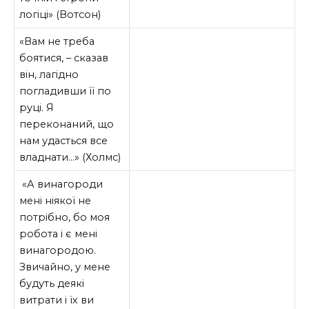
логіці» (Вотсон)
«Вам не треба
боятися, – сказав
він, лагідно
погладивши її по
руці. Я
переконаний, що
нам удасться все
владнати…» (Холмс)
«А винагороди
мені ніякої не
потрібно, бо моя
робота і є мені
винагородою.
Звичайно, у мене
будуть деякі
витрати і їх ви