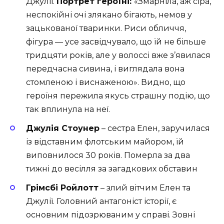
Джулії.
Портрет героїні:
«Змарніла, аж сіра,
неспокійні очі злякано бігають, немов у
зацькованої тваринки. Риси обличчя,
фігура — усе засвідчувало, що їй не більше
тридцяти років, але у волоссі вже з’явилася
передчасна сивина, і виглядала вона
стомленою і виснаженою». Видно, що
героїня пережила якусь страшну подію, що
так вплинула на неї.
Джулія Стоунер
– сестра Елен, заручилася
із відставним флотським майором, їй
виповнилося 30 років. Померла за два
тижні до весілля за загадкових обставин
Грімсбі Ройлотт
– злий вітчим Елен та
Джулії. Головний антагоніст історії, є
основним підозрюваним у справі. Зовні