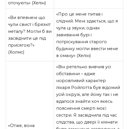
оточують» (Хелін)
«Про це мене питав і
«Ви впевнені що
слідчий. Мені здається, що я
чули свист і брязкіт
чула ці звуки, однак
металу? Могли б ви
завивання бурі і
засвідчити це під
потріскування старого
присягою?»
будинку могли ввести мене
(Холмс)
в оману» (Хелін)
«Він ретельно вивчив усі
обставини – адже
норовливий характер
лікаря Ройлотта був відомий
усій окрузі, але йому так і не
вдалося знайти хоч якесь
пояснення смерті моєї
сестри. Я засвідчила під час
слідства, що двері її кімнати
«Отже, вона