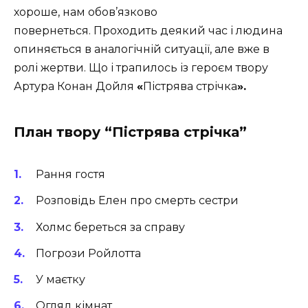
хороше, нам обов’язково
повернеться. Проходить деякий час і людина
опиняється в аналогічній ситуації, але вже в
ролі жертви. Що і трапилось із героєм твору
Артура Конан Дойля
«
Пістрява стрічка
».
План твору “Пістрява стрічка”
Рання гостя
Розповідь Елен про смерть сестри
Холмс береться за справу
Погрози Ройлотта
У маєтку
Огляд кімнат