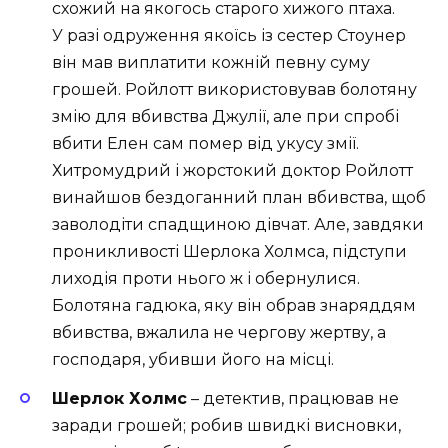
схожий на якогось старого хижого птаха.
У разі одруження якоїсь із сестер Стоунер
він мав виплатити кожній певну суму
грошей. Ройлотт використовував болотяну
змію для вбивства Джулії, але при спробі
вбити Елен сам помер від укусу змії.
Хитромудрий і жорстокий доктор Ройлотт
винайшов бездоганний план вбивства, щоб
заволодіти спадщиною дівчат. Але, завдяки
проникливості Шерлока Холмса, підступи
лиходія проти нього ж і обернулися.
Болотяна гадюка, яку він обрав знаряддям
вбивства, вжалила не чергову жертву, а
господаря, убивши його на місці.
Шерлок Холмс
– детектив, працював не
заради грошей; робив швидкі висновки,