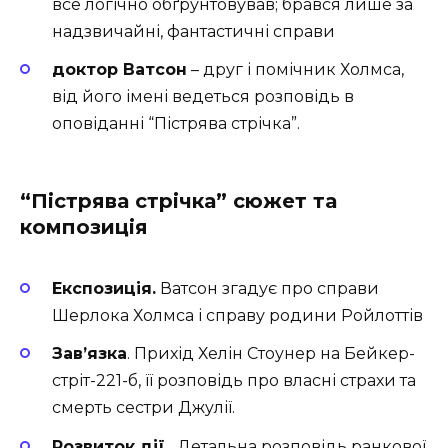
все логічно обґрунтовував; брався лише за
надзвичайні, фантастичні справи
доктор Ватсон
– друг і помічник Холмса,
від його імені ведеться розповідь в
оповіданні “Пістрява стрічка”.
“Пістрява стрічка” сюжет та
композиція
Експозиція.
Ватсон згадує про справи
Шерлока Холмса і справу родини Ройлоттів
Зав’язка
. Прихід Хелін Стоунер на Бейкер-
стріт-221-б, її розповідь про власні страхи та
смерть сестри Джулії.
Розвиток дії
.
Детальна розповідь ранкової