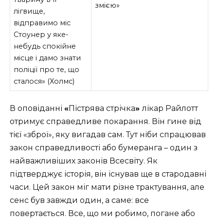
змією»
лігвище,
відправимо міс
Стоунер у яке-
небудь спокійне
місце і дамо знати
поліції про те, що
сталося» (Холмс)
В оповіданні
«
Пістрява стрічка
»
лікар Райлотт
отримує справедливе покарання. Він гине від
тієї «зброї», яку вигадав сам. Тут ніби спрацював
закон справедливості або бумеранга – один з
найважливіших законів Всесвіту. Як
підтверджує історія, він існував ще в стародавні
часи. Цей закон міг мати різне трактування, але
сенс був завжди один, а саме: все
повертається. Все, що ми робимо, погане або