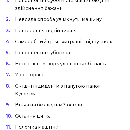
Повернення Суботика з машиною для
здійснення бажань.
Невдала спроба увімкнути машину
Повторення подій тижня.
Саморобний грім і хитрощі з відпусткою.
Повернення Суботика.
Неточність у формулюваннях бажань.
У ресторані
Смішні інциденти з папугою паном
Кулесом.
Втеча на безлюдний острів
Остання цятка.
Поломка машини.