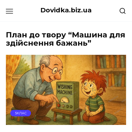
Перейти
Dovidka.biz.ua
до
вмісту
План до твору “Машина для
здійснення бажань”
5КЛАС