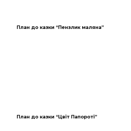
План до казки “Пензлик маляна”
План до казки “Цвіт Папороті”