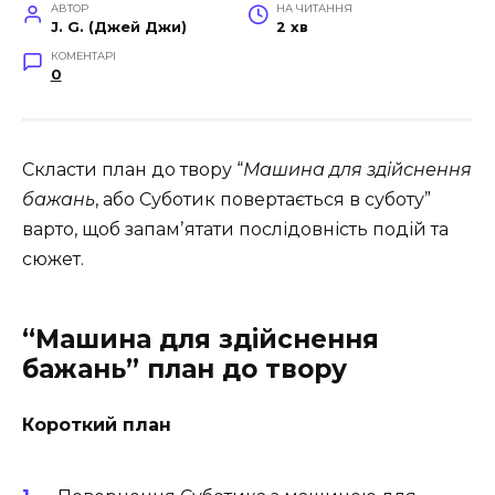
АВТОР
НА ЧИТАННЯ
J. G. (Джей Джи)
2 хв
КОМЕНТАРІ
0
Скласти план до твору “
Машина для здійснення
бажань
, або Суботик повертається в суботу”
варто, щоб запамʼятати послідовність подій та
сюжет.
“Машина для здійснення
бажань” план до твору
Короткий план