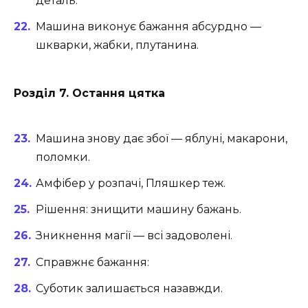
деталь.
Машина виконує бажання абсурдно —
шкварки, жабки, плутанина.
Розділ 7. Остання цятка
Машина знову дає збої — яблуні, макарони,
поломки.
Амфібер у розпачі, Пляшкер теж.
Рішення: знищити машину бажань.
Зникнення магії — всі задоволені.
Справжнє бажання:
Суботик залишається назавжди.