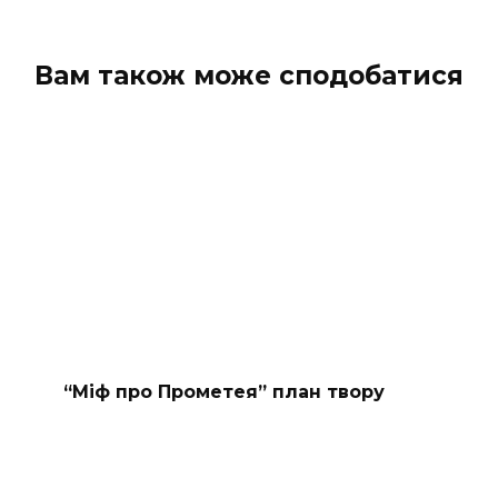
Вам також може сподобатися
“Міф про Прометея” план твору