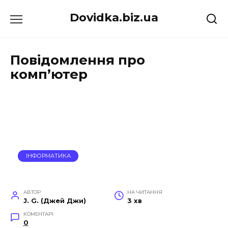
Перейти
Dovidka.biz.ua
до
вмісту
Повідомлення про
комп’ютер
ІНФОРМАТИКА
АВТОР
НА ЧИТАННЯ
J. G. (Джей Джи)
3 хв
КОМЕНТАРІ
0