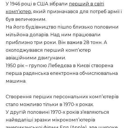
У 1946 році в США зібрали
перший в світі
комп’ютер
, який призначався для потреб армії і
був величезним.
На його будівництво пішло близько половини
мільйона доларів. Над ним працювали
приблизно три роки. Він важив 28 тонн. А
охолоджувався перший комп’ютер
авіаційними двигунами.
1950 рік – групою Лебедєва в Києві створена
перша радянська електронна обчислювальна
машина.
Створення перших персональних комп’ютерів
стало можливо тільки в 1970-х роках.
У другій половині 1970-х років з’являються
найвдаліші зразки мікрокомп’ютерів
американської фірми Епл (Apple), але широке