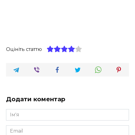
Оцініть статтю
Додати коментар
Ім'я
*
Email