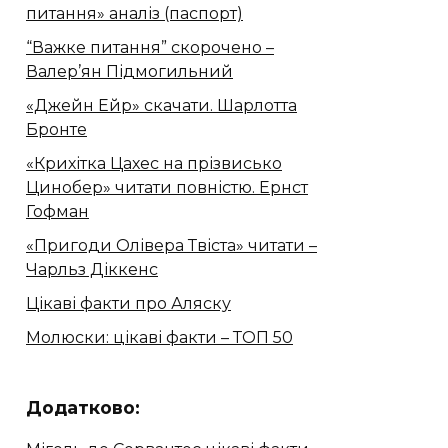
питання» аналіз (паспорт)
“Важке питання” скорочено –
Валер’ян Підмогильний
«Джейн Ейр» скачати. Шарлотта
Бронте
«Крихітка Цахес на прізвисько
Цинобер» читати повністю. Ернст
Гофман
«Пригоди Олівера Твіста» читати –
Чарльз Діккенс
Цікаві факти про Аляску
Молюски: цікаві факти – ТОП 50
Додатково: