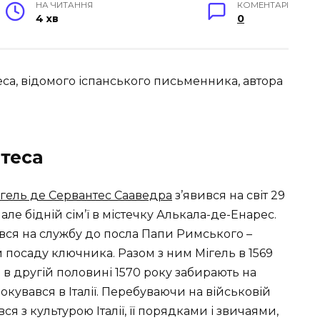
НА ЧИТАННЯ
КОМЕНТАРІ
4 хв
0
са, відомого іспанського письменника, автора
теса
гель де Сервантес Сааведра
з’явився на світ 29
 але бідній сім’ї в містечку Алькала-де-Енарес.
вся на службу до посла Папи Римського –
 посаду ключника. Разом з ним Мігель в 1569
о в другій половині 1570 року забирають на
окувався в Італії. Перебуваючи на військовій
ся з культурою Італії, її порядками і звичаями,