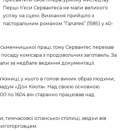
Перші п’єси Сервантеса не мали великого
успіху на сцені. Визнання прийшло з
пасторальним романом “Галатея” (1585) у 40-
сьменницької праці, тому Сервантес переїхав
 посаду комісара з продовольчих заготівель. За
вали за недбале ведення документації.
в’язниці, у нього в голові виник образ людини,
 задум «Дон Кіхота». Над своєю основною
600 по 1604 він старанно працював над
и, тимчасової іспанської столиці, звідки вів
иготорговцем.