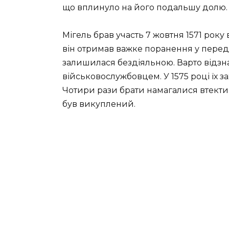
що вплинуло на його подальшу долю.
Мігель брав участь 7 жовтня 1571 року 
він отримав важке поранення у передп
залишилася бездіяльною. Варто відзна
військовослужбовцем. У 1575 році їх з
Чотири рази брати намагалися втекти з
був викуплений.