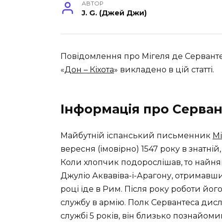
АВТОР
J. G. (Джей Джи)
Повідомлення про Мігеля де Серванте
«
Дон – Кіхота
» викладено в цій статті.
Інформація про Серван
Майбутній іспанський письменник
Мі
вересня (імовірно) 1547 року в знатній,
Коли хлопчик подорослішав, то найня
Джуліо Аквавіва-і-Арагону, отримавши
році їде в Рим. Після року роботи йог
службу в армію. Полк Сервантеса дисл
службі 5 років, він близько познайомив