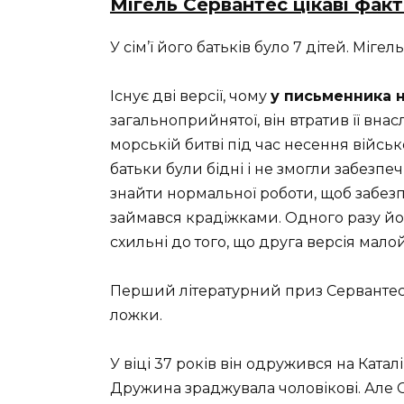
Мігель Сервантес цікаві фак
У сім’ї його батьків було 7 дітей. Міг
Існує дві версії, чому
у письменника н
загальноприйнятої, він втратив її вна
морській битві під час несення військ
батьки були бідні і не змогли забезпе
знайти нормальної роботи, щоб забезп
займався крадіжками. Одного разу йог
схильні до того, що друга версія мало
Перший літературний приз Сервантес о
ложки.
У віці 37 років він одружився на Каталі
Дружина зраджувала чоловікові. Але 