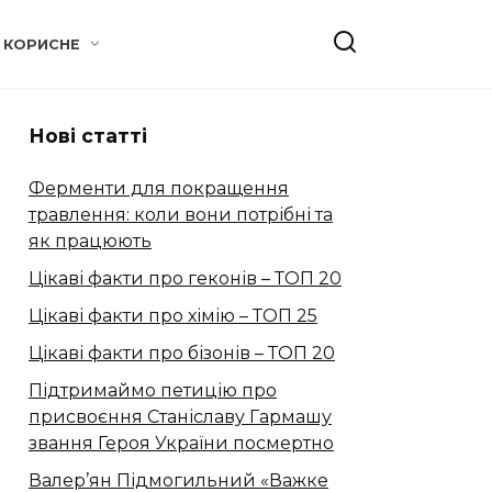
КОРИСНЕ
Нові статті
Ферменти для покращення
травлення: коли вони потрібні та
як працюють
Цікаві факти про геконів – ТОП 20
Цікаві факти про хімію – ТОП 25
Цікаві факти про бізонів – ТОП 20
Підтримаймо петицію про
присвоєння Станіславу Гармашу
звання Героя України посмертно
Валер’ян Підмогильний «Важке