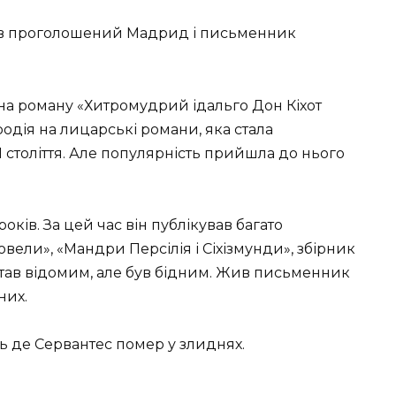
був проголошений Мадрид і письменник
ина роману «Хитромудрий ідальго Дон Кіхот
одія на лицарські романи, яка стала
 століття. Але популярність прийшла до нього
оків. За цей час він публікував багато
вели», «Мандри Персілія і Сіхізмунди», збірник
 став відомим, але був бідним. Жив письменник
них.
ь де Сервантес помер у злиднях.