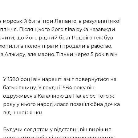
в морській битві при Лепанто, в результаті якої
ліччя. Після цього його ліва рука назавжди
чити, що його рідний брат Родріго теж був
ахопили в полон пірати і продали в рабство.
 Алжиру, але марно. Тільки через 5 років він
У 1580 році він нарешті зміг повернутися на
батьківщину. У грудні 1584 року він
одружився з Каталіною де Паласіос. Того ж
року у нього народилася позашлюбна дочка
від іншої жінки.
Будучи солдатом у відставці, він вирішив
присвятити себе літературному мистецтву.