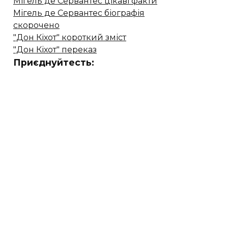
Мігель де Сервантес цікаві факти
Мігель де Сервантес біографія
скорочено
"Дон Кіхот" короткий зміст
"Дон Кіхот" переказ
Приєднуйтесть: