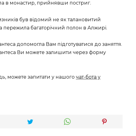
ішла в монастир, прийнявши постриг.
чизників був відомий не як талановитий
а пережила багаторічний полон в Алжирі.
нтеса допомогла Вам підготуватися до заняття.
вантеса Ви можете залишити через форму
дь, можете запитати у нашого
чат-бота у