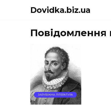
Перейти
Dovidka.biz.ua
до
вмісту
Повідомлення 
ЗАРУБІЖНА ЛІТЕРАТУРА