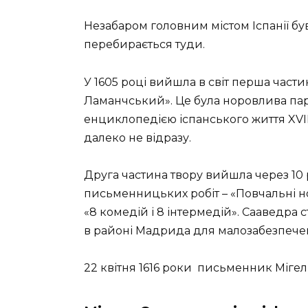
Незабаром головним містом Іспанії 
перебирається туди.
У 1605 році вийшла в світ перша част
Ламанчський». Це була норовлива пар
енциклопедією іспанського життя XVII
далеко не відразу.
Друга частина твору вийшла через 10 р
письменницьких робіт – «Повчальні но
«8 комедій і 8 інтермедій». Сааведра
в районі Мадрида для малозабезпече
22 квітня 1616 роки письменник Мігел