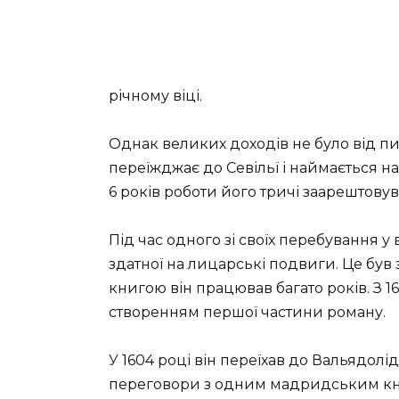
річному віці.
Однак великих доходів не було від пи
переїжджає до Севільї і наймається на
6 років роботи його тричі заарештову
Під час одного зі своїх перебування у 
здатної на лицарські подвиги. Це був
книгою він працював багато років. З 1
створенням першої частини роману.
У 1604 році він переїхав до Вальядолід
переговори з одним мадридським кн