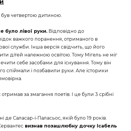
ти
ель був четвертою дитиною.
е було лівої руки.
Відповідно до
слідок важкого поранення, отриманого в
ової служби. Інша версія свідчить, що його
чити дітей належною освітою. Тому Мігель не міг
ечити себе засобами для існування. Тому він
о спіймали і позбавили руки. Але історики
ймовірна.
тримав за змагання поетів. І це були 3 срібні
ні де Саласар-і-Паласьос, якій було 19 років.
Сервантес
визнав позашлюбну дочку Ісабель