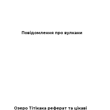
Повідомлення про вулкани
Озеро Тітікака реферат та цікаві