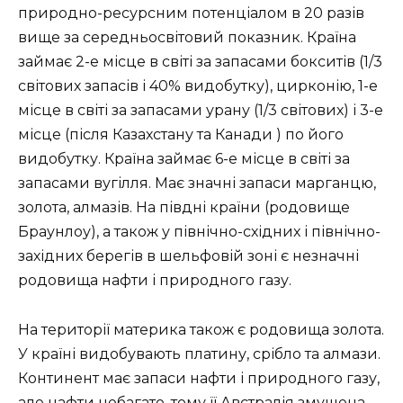
природно-ресурсним потенціалом в 20 разів
вище за середньосвітовий показник. Країна
займає 2-е місце в світі за запасами бокситів (1/3
світових запасів і 40% видобутку), цирконію, 1-е
місце в світі за запасами урану (1/3 світових) і 3-е
місце (після Казахстану та Канади ) по його
видобутку. Країна займає 6-е місце в світі за
запасами вугілля. Має значні запаси марганцю,
золота, алмазів. На півдні країни (родовище
Браунлоу), а також у північно-східних і північно-
західних берегів в шельфовій зоні є незначні
родовища нафти і природного газу.
На території материка також є родовища золота.
У країні видобувають платину, срібло та алмази.
Континент має запаси нафти і природного газу,
але нафти небагато, тому її Австралія змушена