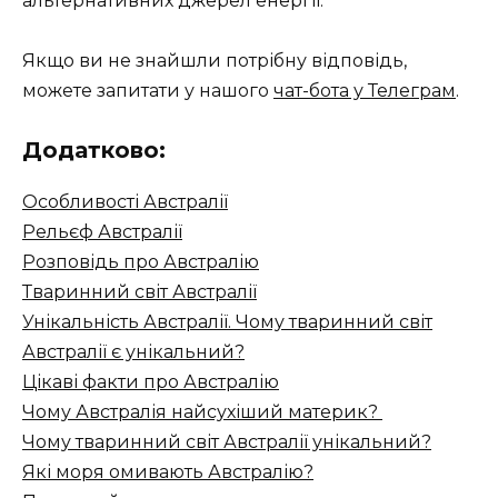
альтернативних джерел енергії.
Якщо ви не знайшли потрібну відповідь,
можете запитати у нашого
чат-бота у Телеграм
.
Додатково:
Особливості Австралії
Рельєф Австралії
Розповідь про Австралію
Тваринний світ Австралії
Унікальність Австралії. Чому тваринний світ
Австралії є унікальний?
Цікаві факти про Австралію
Чому Австралія найсухіший материк?
Чому тваринний світ Австралії унікальний?
Які моря омивають Австралію?