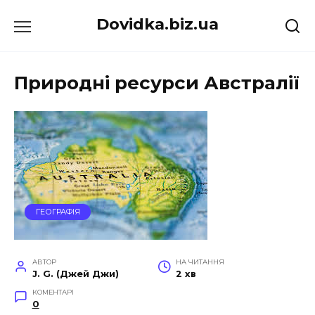
Перейти
Dovidka.biz.ua
до
вмісту
Природні ресурси Австралії
ГЕОГРАФІЯ
АВТОР
НА ЧИТАННЯ
J. G. (Джей Джи)
2 хв
КОМЕНТАРІ
0