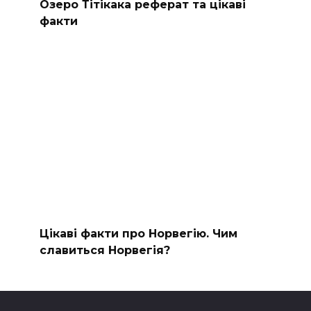
Озеро Тітікака реферат та цікаві
факти
Цікаві факти про Норвегію. Чим
славиться Норвегія?