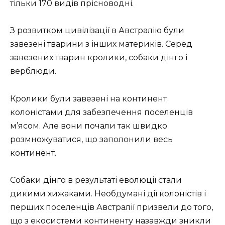
тільки 170 видів прісноводні.
З розвитком цивілізації в Австралію були
завезені тварини з інших материків. Серед
завезених тварин кролики, собаки дінго і
верблюди.
Кролики були завезені на континент
колоністами для забезпечення поселенців
м’ясом. Але вони почали так швидко
розмножуватися, що заполонили весь
континент.
Собаки дінго в результаті еволюції стали
дикими хижаками. Необдумані дії колоністів і
перших поселенців Австралії призвели до того,
що з екосистеми континенту назавжди зникли