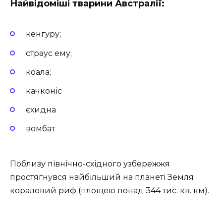
Найвідоміші тварини Австралії:
кенгуру;
страус ему;
коала;
качконіс
єхидна
вомбат
Поблизу північно-східного узбережжя
простягнувся найбільший на планеті Земля
кораловий риф (площею понад 344 тис. кв. км).