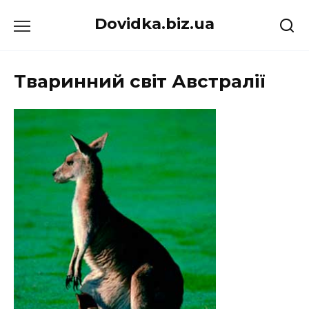
Перейти
Dovidka.biz.ua
до
вмісту
Тваринний світ Австралії