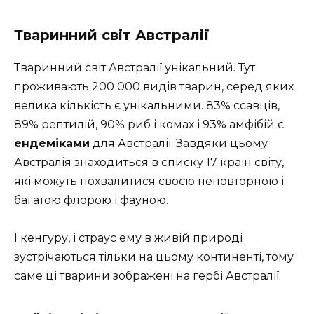
Тваринний світ Австралії
Тваринний світ Австралії унікальний. Тут
проживають 200 000 видів тварин, серед яких
велика кількість є унікальними. 83% ссавців,
89% рептилій, 90% риб і комах і 93% амфібій є
ендеміками
для Австралії. Завдяки цьому
Австралія знаходиться в списку 17 країн світу,
які можуть похвалитися своєю неповторною і
багатою флорою і фауною.
І кенгуру, і страус ему в живій природі
зустрічаються тільки на цьому континенті, тому
саме ці тварини зображені на гербі Австралії.