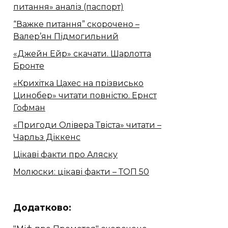
питання» аналіз (паспорт)
“Важке питання” скорочено –
Валер’ян Підмогильний
«Джейн Ейр» скачати. Шарлотта
Бронте
«Крихітка Цахес на прізвисько
Цинобер» читати повністю. Ернст
Гофман
«Пригоди Олівера Твіста» читати –
Чарльз Діккенс
Цікаві факти про Аляску
Молюски: цікаві факти – ТОП 50
Додатково: