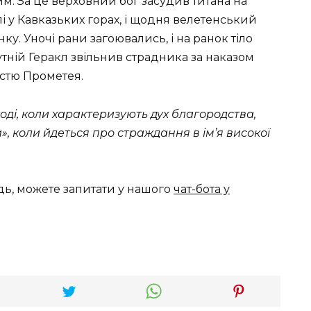
им. За це верховний бог засудив титана на
і у Кавказьких горах, і щодня велетенський
ку. Уночі рани загоювались, і на ранок тіло
утній Геракл звільнив страдника за наказом
істю Прометея.
оді, коли характеризують дух благородства,
и», коли йдеться про страждання в ім’я високої
дь, можете запитати у нашого
чат-бота у