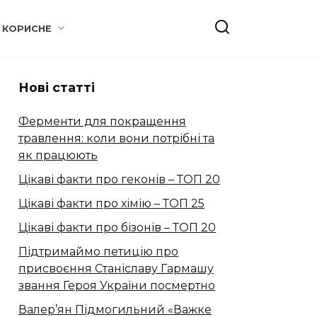
КОРИСНЕ
Нові статті
Ферменти для покращення
травлення: коли вони потрібні та
як працюють
Цікаві факти про геконів – ТОП 20
Цікаві факти про хімію – ТОП 25
Цікаві факти про бізонів – ТОП 20
Підтримаймо петицію про
присвоєння Станіславу Гармашу
звання Героя України посмертно
Валер’ян Підмогильний «Важке