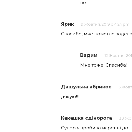
нетт
Ярик
9 Жовтня, 2019 о 4:24 pm
Спасибо, мне помогло заделат
Вадим
12 Жовтня, 201
Мне тоже. Спасиба!!!
Дашулька абрикос
5 Жовт
дякую!!!!
Какашка єдінорога
30 Жов
Супер я зробила нарешті до