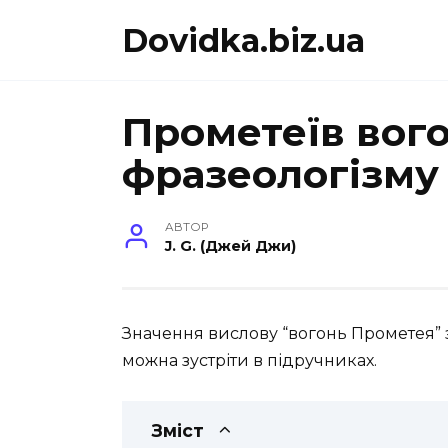
Перейти
Dovidka.biz.ua
до
вмісту
Прометеїв вого
фразеологізму
АВТОР
J. G. (Джей Джи)
Значення вислову “вогонь Прометея” з
можна зустріти в підручниках.
Зміст