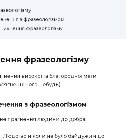
азеологізму
речення з фразеологізмом
виникнення фразеологізму
чення фразеологізму
ягнення високої та благородної мети
сягненні чого-небудь).
речення з фразеологізмом
асне прагнення людини до добра.
Людство ніколи не було байдужим до