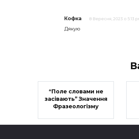
Кофка
8 Вересня, 2023 о 5:13 
Дякую
В
“Поле словами не
засівають” Значення
Фразеологізму