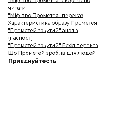
"Міф про Прометея" скорочено
читати
"Міф про Прометея" переказ
Характеристика образу Прометея
"Прометей закутий" аналіз
(паспорт)
"Прометей закутий" Есхіл переказ
Що Прометей зробив для людей
Приєднуйтесть: