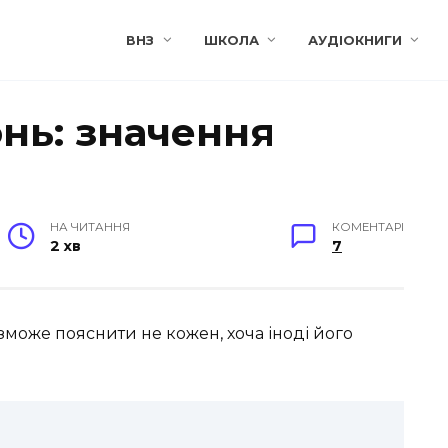
ВНЗ
ШКОЛА
АУДІОКНИГИ
нь: значення
НА ЧИТАННЯ
КОМЕНТАРІ
2 хв
7
може пояснити не кожен, хоча іноді його