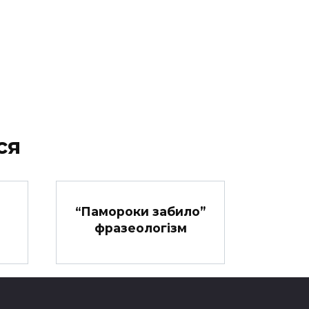
ся
“Памороки забило”
фразеологізм