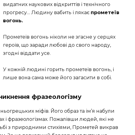
видатних наукових відкриттів і технічного
прогресу… Людину вабить і лякає
прометеїв
вогонь.
Прометеїв вогонь ніколи не згасне у серцях
героїв, що заради любові до свого народу,
згодні віддати усе.
У кожній людині горить прометеїв вогонь, і
лише вона сама може його загасити в собі.
иникнення фразеологізму
ньогрецьких міфів. Його образ та ім’я набули
 і фразеологізмах. Пожалівши людей, які не
отьбі з природними стихіями, Прометей викрав