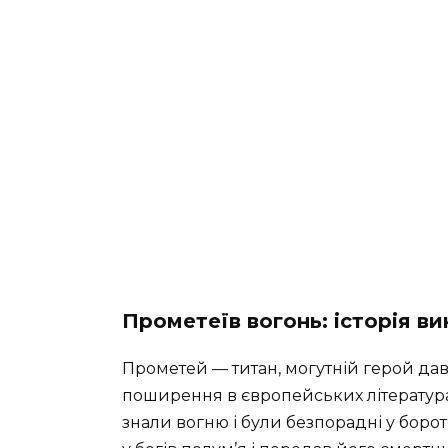
Прометеїв вогонь: історія в
Прометей — титан, могутній герой дав
поширення в європейських літературах
знали вогню і були безпорадні у бор