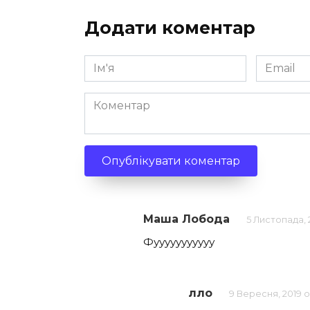
Додати коментар
Ім'я
Email
*
*
Коментар
Маша Лобода
5 Листопада, 
Фууууууууууу
лло
9 Вересня, 2019 о