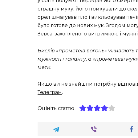
у богів полум’я і передав його смертн
страшну муку: його прикували до скел
орел шматував тіло і викльовував печін
було готове до нових мук. Згодом мог
Зевса, захопленого витримкою і мужн
Вислів «прометеїв вогонь» уживають т
мужності і таланту, а «прометеєві мук
мети.
Якщо ви не знайшли потрібну відпові
Телеграм
.
Оцініть статтю